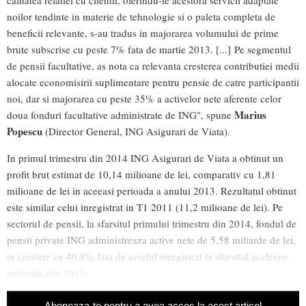
calitatea relatiei cu clientii, oferindu-le acestora servicii adaptate
noilor tendinte in materie de tehnologie si o paleta completa de
beneficii relevante, s-au tradus in majorarea volumului de prime
brute subscrise cu peste 7% fata de martie 2013. [...] Pe segmentul
de pensii facultative, as nota ca relevanta cresterea contributiei medii
alocate economisirii suplimentare pentru pensie de catre participantii
noi, dar si majorarea cu peste 35% a activelor nete aferente celor
Marius
doua fonduri facultative administrate de ING", spune
Popescu
(Director General, ING Asigurari de Viata).
In primul trimestru din 2014 ING Asigurari de Viata a obtinut un
profit brut estimat de 10,14 milioane de lei, comparativ cu 1,81
milioane de lei in aceeasi perioada a anului 2013. Rezultatul obtinut
este similar celui inregistrat in T1 2011 (11,2 milioane de lei). Pe
sectorul de pensii, la sfarsitul primului trimestru din 2014, fondul de
pensii private ING administreaza active nete de 5,58 miliarde de lei,
in crestere cu 40,8% fata de nivelul inregistrat la sfarsitul aceleiasi
perioade din 2013.
Aboneaza-te pentru a avea acces la acest articol