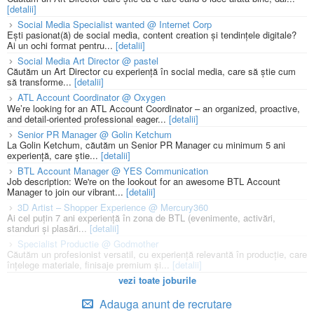
[detalii]
Social Media Specialist wanted @ Internet Corp
Ești pasionat(ă) de social media, content creation și tendințele digitale?
Ai un ochi format pentru...
[detalii]
Social Media Art Director @ pastel
Căutăm un Art Director cu experiență în social media, care să știe cum
să transforme...
[detalii]
ATL Account Coordinator @ Oxygen
We’re looking for an ATL Account Coordinator – an organized, proactive,
and detail-oriented professional eager...
[detalii]
Senior PR Manager @ Golin Ketchum
La Golin Ketchum, căutăm un Senior PR Manager cu minimum 5 ani
experiență, care știe...
[detalii]
BTL Account Manager @ YES Communication
Job description: We're on the lookout for an awesome BTL Account
Manager to join our vibrant...
[detalii]
3D Artist – Shopper Experience @ Mercury360
Ai cel puțin 7 ani experiență în zona de BTL (evenimente, activări,
standuri și plasări...
[detalii]
Specialist Productie @ Godmother
Căutăm un profesionist versatil, cu experiență relevantă în producție, care
înțelege materiale, finisaje premium și...
[detalii]
vezi toate joburile
Adauga anunt de recrutare