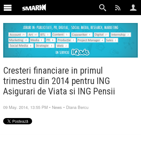
Cresteri financiare in primul
trimestru din 2014 pentru ING
Asigurari de Viata si ING Pensii
09 May. 2014, 13:55 PM
•
News
•
Diana Bercu