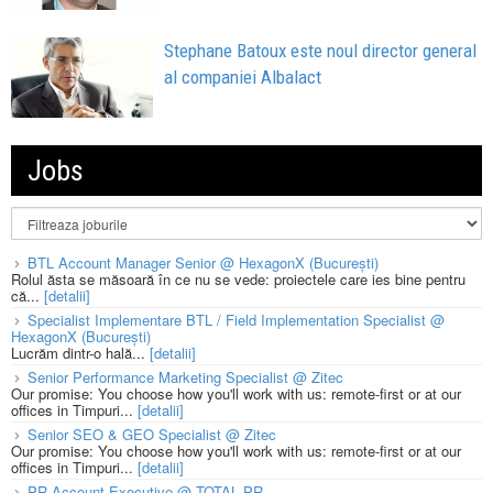
Stephane Batoux este noul director general
al companiei Albalact
Jobs
BTL Account Manager Senior @ HexagonX (București)
Rolul ăsta se măsoară în ce nu se vede: proiectele care ies bine pentru
că...
[detalii]
Specialist Implementare BTL / Field Implementation Specialist @
HexagonX (București)
Lucrăm dintr-o hală...
[detalii]
Senior Performance Marketing Specialist @ Zitec
Our promise: You choose how you'll work with us: remote-first or at our
offices in Timpuri...
[detalii]
Senior SEO & GEO Specialist @ Zitec
Our promise: You choose how you'll work with us: remote-first or at our
offices in Timpuri...
[detalii]
PR Account Executive @ TOTAL PR