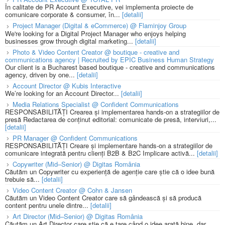
În calitate de PR Account Executive, vei implementa proiecte de
comunicare corporate & consumer, în...
[detalii]
Project Manager (Digital & eCommerce) @ Flaminjoy Group
We're looking for a Digital Project Manager who enjoys helping
businesses grow through digital marketing...
[detalii]
Photo & Video Content Creator @ boutique - creative and
communications agency | Recruited by EPIC Business Human Strategy
Our client is a Bucharest based boutique - creative and communications
agency, driven by one...
[detalii]
Account Director @ Kubis Interactive
We’re looking for an Account Director...
[detalii]
Media Relations Specialist @ Confident Communications
RESPONSABILITĂȚI Crearea și implementarea hands-on a strategiilor de
presă Redactarea de conținut editorial: comunicate de presă, interviuri,...
[detalii]
PR Manager @ Confident Communications
RESPONSABILITĂȚI Creare și implementare hands-on a strategiilor de
comunicare integrată pentru clienți B2B & B2C Implicare activă...
[detalii]
Copywriter (Mid–Senior) @ Digitas România
Căutăm un Copywriter cu experiență de agenție care știe că o idee bună
trebuie să...
[detalii]
Video Content Creator @ Cohn & Jansen
Căutăm un Video Content Creator care să gândească și să producă
content pentru unele dintre...
[detalii]
Art Director (Mid–Senior) @ Digitas România
Căutăm un Art Director care știe că e tare când o idee arată bine, dar...