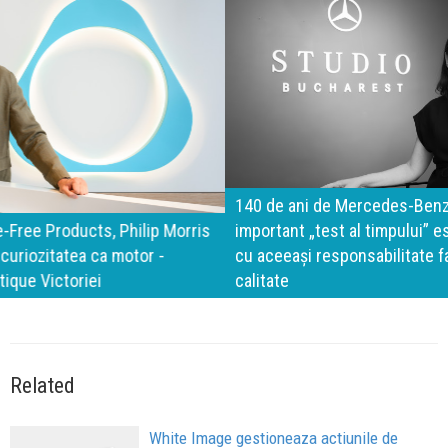
140 de ani de Mercedes-Benz. Ramona Pîrlog: Cel mai
important „test al timpului” este să inovăm constant, dar
cu aceeași responsabilitate față de oameni, siguranță și
calitate
Related
White Image gestioneaza actiunile de