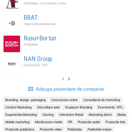
,
Publicitate
Comunicare online
BRAT
Organizatii profesionale
Rusu+Bortun
Publicitate
NAN Group
Evenimente / BTL
Adauga prezentare de companie
Branding, design, packaging
Comunicare online
Consultanta de marketing
Content Marketing
Dezvoltare web
Employer Branding
Evenimente / BTL
Experiential Marketing
Gaming
Interactive Retail
Marketing direct
Media
Mobile marketing
Monitorizare media
PR
Productie audio
Productie foto
Productie publicitara
Productie video
Publicitate
Publicitate indoor