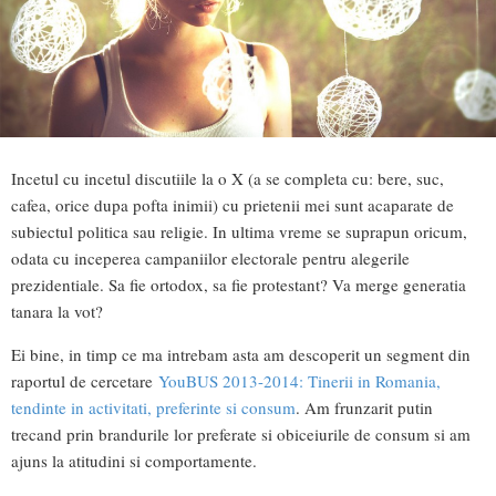
Incetul cu incetul discutiile la o X (a se completa cu: bere, suc,
cafea, orice dupa pofta inimii) cu prietenii mei sunt acaparate de
subiectul politica sau religie. In ultima vreme se suprapun oricum,
odata cu inceperea campaniilor electorale pentru alegerile
prezidentiale. Sa fie ortodox, sa fie protestant? Va merge generatia
tanara la vot?
Ei bine, in timp ce ma intrebam asta am descoperit un segment din
raportul de cercetare
YouBUS 2013-2014: Tinerii in Romania,
tendinte in activitati, preferinte si consum
. Am frunzarit putin
trecand prin brandurile lor preferate si obiceiurile de consum si am
ajuns la atitudini si comportamente.