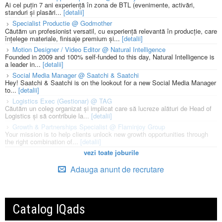
Ai cel puțin 7 ani experiență în zona de BTL (evenimente, activări,
standuri și plasări...
[detalii]
Specialist Productie @ Godmother
Căutăm un profesionist versatil, cu experiență relevantă în producție, care
înțelege materiale, finisaje premium și...
[detalii]
Motion Designer / Video Editor @ Natural Intelligence
Founded in 2009 and 100% self-funded to this day, Natural Intelligence is
a leader in...
[detalii]
Social Media Manager @ Saatchi & Saatchi
Hey! Saatchi & Saatchi is on the lookout for a new Social Media Manager
to...
[detalii]
Logistics Exec (Gestionar) @ TAG
Căutăm un coleg organizat și implicat care să lucreze alături de Head of
Logistics și să contribuie la...
[detalii]
Growth & Partnerships Specialist @ Flaminjoy Group
Your mission is to help clients unlock new growth opportunities through
the right combination of...
[detalii]
vezi toate joburile
Adauga anunt de recrutare
Catalog IQads