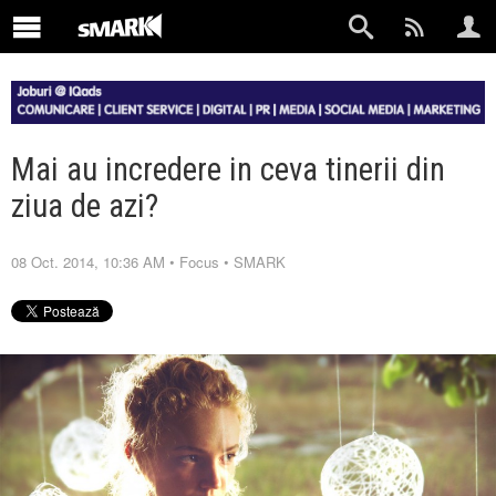
Mai au incredere in ceva tinerii din
ziua de azi?
08 Oct. 2014, 10:36 AM
•
Focus
•
SMARK