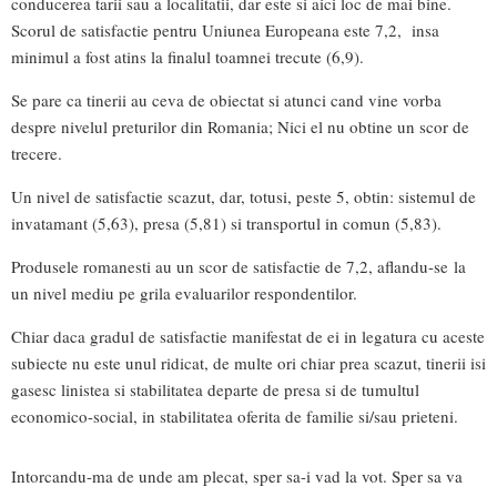
conducerea tarii sau a localitatii, dar este si aici loc de mai bine.
Scorul de satisfactie pentru Uniunea Europeana este 7,2, insa
minimul a fost atins la finalul toamnei trecute (6,9).
Se pare ca tinerii au ceva de obiectat si atunci cand vine vorba
despre nivelul preturilor din Romania; Nici el nu obtine un scor de
trecere.
Un nivel de satisfactie scazut, dar, totusi, peste 5, obtin: sistemul de
invatamant (5,63), presa (5,81) si transportul in comun (5,83).
Produsele romanesti au un scor de satisfactie de 7,2, aflandu-se la
un nivel mediu pe grila evaluarilor respondentilor.
Chiar daca gradul de satisfactie manifestat de ei in legatura cu aceste
subiecte nu este unul ridicat, de multe ori chiar prea scazut, tinerii isi
gasesc linistea si stabilitatea departe de presa si de tumultul
economico-social, in stabilitatea oferita de familie si/sau prieteni.
Intorcandu-ma de unde am plecat, sper sa-i vad la vot. Sper sa va