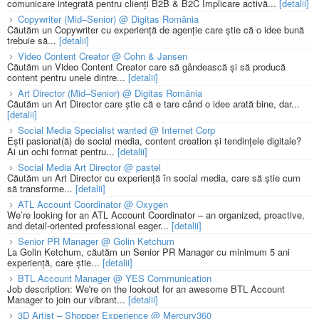
comunicare integrată pentru clienți B2B & B2C Implicare activă...
[detalii]
Copywriter (Mid–Senior) @ Digitas România
Căutăm un Copywriter cu experiență de agenție care știe că o idee bună
trebuie să...
[detalii]
Video Content Creator @ Cohn & Jansen
Căutăm un Video Content Creator care să gândească și să producă
content pentru unele dintre...
[detalii]
Art Director (Mid–Senior) @ Digitas România
Căutăm un Art Director care știe că e tare când o idee arată bine, dar...
[detalii]
Social Media Specialist wanted @ Internet Corp
Ești pasionat(ă) de social media, content creation și tendințele digitale?
Ai un ochi format pentru...
[detalii]
Social Media Art Director @ pastel
Căutăm un Art Director cu experiență în social media, care să știe cum
să transforme...
[detalii]
ATL Account Coordinator @ Oxygen
We’re looking for an ATL Account Coordinator – an organized, proactive,
and detail-oriented professional eager...
[detalii]
Senior PR Manager @ Golin Ketchum
La Golin Ketchum, căutăm un Senior PR Manager cu minimum 5 ani
experiență, care știe...
[detalii]
BTL Account Manager @ YES Communication
Job description: We're on the lookout for an awesome BTL Account
Manager to join our vibrant...
[detalii]
3D Artist – Shopper Experience @ Mercury360