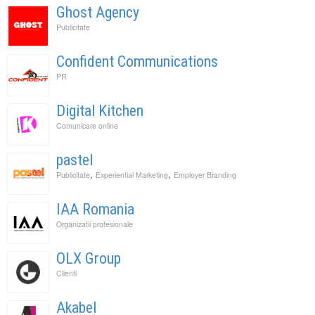
Ghost Agency
Publicitate
Confident Communications
PR
Digital Kitchen
Comunicare online
pastel
,
,
Publicitate
Experiential Marketing
Employer Branding
IAA Romania
Organizatii profesionale
OLX Group
Clienti
Akabel