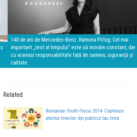
140 de ani de Mercedes-Benz. Ramona Pîrlog: Cel mai
important „test al timpului” este să inovăm constant, dar
cu aceeași responsabilitate față de oameni, siguranță și
calitate
Related
Romanian Youth Focus 2014: Capteaza
atentia tinerilor din publicul tau tinta