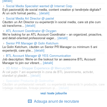
[detalii]
Social Media Specialist wanted @ Internet Corp
Ești pasionat(ă) de social media, content creation și tendințele digitale?
Ai un ochi format pentru...
[detalii]
Social Media Art Director @ pastel
Căutăm un Art Director cu experiență în social media, care să știe cum
să transforme...
[detalii]
ATL Account Coordinator @ Oxygen
We’re looking for an ATL Account Coordinator – an organized, proactive,
and detail-oriented professional eager...
[detalii]
Senior PR Manager @ Golin Ketchum
La Golin Ketchum, căutăm un Senior PR Manager cu minimum 5 ani
experiență, care știe...
[detalii]
BTL Account Manager @ YES Communication
Job description: We're on the lookout for an awesome BTL Account
Manager to join our vibrant...
[detalii]
3D Artist – Shopper Experience @ Mercury360
Ai cel puțin 7 ani experiență în zona de BTL (evenimente, activări,
standuri și plasări...
[detalii]
Specialist Productie @ Godmother
Căutăm un profesionist versatil, cu experiență relevantă în producție, care
înțelege materiale, finisaje premium și...
[detalii]
vezi toate joburile
Adauga anunt de recrutare