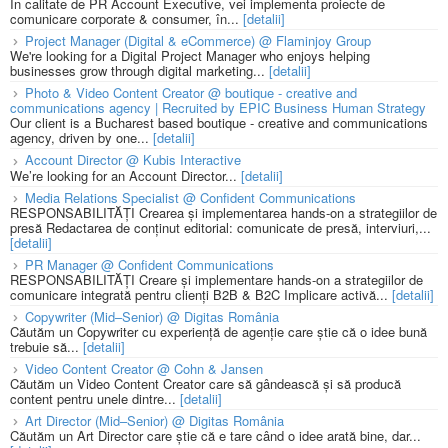
În calitate de PR Account Executive, vei implementa proiecte de
comunicare corporate & consumer, în...
[detalii]
Project Manager (Digital & eCommerce) @ Flaminjoy Group
We're looking for a Digital Project Manager who enjoys helping
businesses grow through digital marketing...
[detalii]
Photo & Video Content Creator @ boutique - creative and
communications agency | Recruited by EPIC Business Human Strategy
Our client is a Bucharest based boutique - creative and communications
agency, driven by one...
[detalii]
Account Director @ Kubis Interactive
We’re looking for an Account Director...
[detalii]
Media Relations Specialist @ Confident Communications
RESPONSABILITĂȚI Crearea și implementarea hands-on a strategiilor de
presă Redactarea de conținut editorial: comunicate de presă, interviuri,...
[detalii]
PR Manager @ Confident Communications
RESPONSABILITĂȚI Creare și implementare hands-on a strategiilor de
comunicare integrată pentru clienți B2B & B2C Implicare activă...
[detalii]
Copywriter (Mid–Senior) @ Digitas România
Căutăm un Copywriter cu experiență de agenție care știe că o idee bună
trebuie să...
[detalii]
Video Content Creator @ Cohn & Jansen
Căutăm un Video Content Creator care să gândească și să producă
content pentru unele dintre...
[detalii]
Art Director (Mid–Senior) @ Digitas România
Căutăm un Art Director care știe că e tare când o idee arată bine, dar...