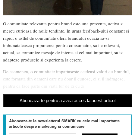
O comunitate relevanta pentru brand este una prezenta, activa si
mereu curioasa de noile tendinte. In urma feedback-ului constant si
rapid, o astfel de comunitate ofera brandului ocazia sa-si
imbunatateasca propunerea pentru consumator, sa fie relevant,
actual, sa comunice mesaje de interes si cel mai important, sa isi
adapteze produsele si experienta la cerere.
De asemenea, o comunitate impartaseste aceleasi valori cu brandul,
este formata din oameni care nu doar il cunosc, ci si il indragesc,
pentru ca face parte din viata lor de zi cu zi.
Aboneaza-te pentru a avea acces la acest articol
Aboneaza-te la newsletterul SMARK cu cele mai importante
articole despre marketing si comunicare