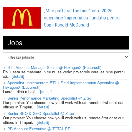
„Mi-e poftă să fac bine” între 20-26
noiembrie împreună cu Fundația pentru
Copii Ronald McDonald
Jobs
BTL Account Manager Senior @ HexagonX (București)
Rolul ăsta se măsoară în ce nu se vede: proiectele care ies bine pentru
că...
[detalii]
Specialist Implementare BTL / Field Implementation Specialist @
HexagonX (București)
Lucrăm dintr-o hală...
[detalii]
Senior Performance Marketing Specialist @ Zitec
Our promise: You choose how you'll work with us: remote-first or at our
offices in Timpuri...
[detalii]
Senior SEO & GEO Specialist @ Zitec
Our promise: You choose how you'll work with us: remote-first or at our
offices in Timpuri...
[detalii]
PR Account Executive @ TOTAL PR