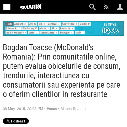
Bogdan Toacse (McDonald's
Romania): Prin comunitatile online,
putem evalua obiceiurile de consum,
trendurile, interactiunea cu
consumatorii sau experienta pe care
o oferim clientilor in restaurante
08 May. 2015, 20:03 PM
•
Focus
•
Miruna Spataru