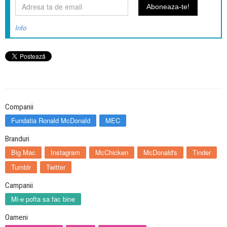
Info
Companii
Fundatia Ronald McDonald
MEC
Branduri
Big Mac
Instagram
McChicken
McDonald's
Tinder
Tumblr
Twitter
Campanii
Mi-e pofta sa fac bine
Oameni