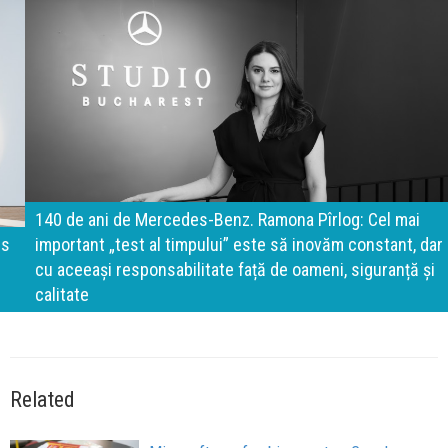
140 de ani de Mercedes-Benz. Ramona Pîrlog: Cel mai
important „test al timpului” este să inovăm constant, dar
cu aceeași responsabilitate față de oameni, siguranță și
calitate
Related