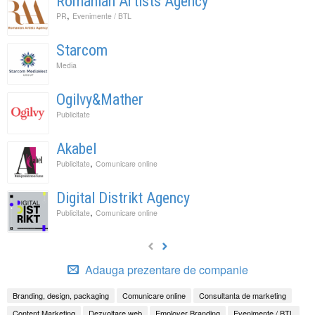
Romanian Artists Agency
,
PR
Evenimente / BTL
Starcom
Media
Ogilvy&Mather
Publicitate
Akabel
,
Publicitate
Comunicare online
Digital Distrikt Agency
,
Publicitate
Comunicare online
Adauga prezentare de companie
Branding, design, packaging
Comunicare online
Consultanta de marketing
Content Marketing
Dezvoltare web
Employer Branding
Evenimente / BTL