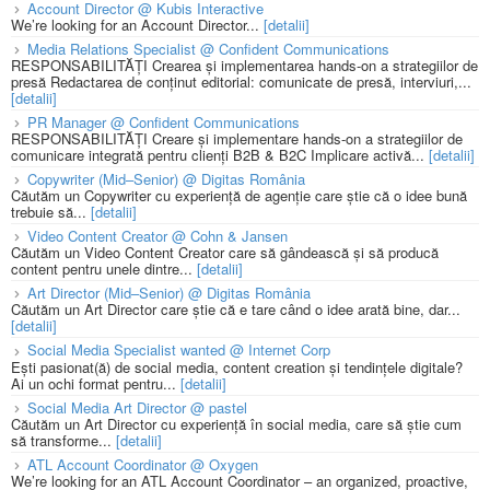
Account Director @ Kubis Interactive
We’re looking for an Account Director...
[detalii]
Media Relations Specialist @ Confident Communications
RESPONSABILITĂȚI Crearea și implementarea hands-on a strategiilor de
presă Redactarea de conținut editorial: comunicate de presă, interviuri,...
[detalii]
PR Manager @ Confident Communications
RESPONSABILITĂȚI Creare și implementare hands-on a strategiilor de
comunicare integrată pentru clienți B2B & B2C Implicare activă...
[detalii]
Copywriter (Mid–Senior) @ Digitas România
Căutăm un Copywriter cu experiență de agenție care știe că o idee bună
trebuie să...
[detalii]
Video Content Creator @ Cohn & Jansen
Căutăm un Video Content Creator care să gândească și să producă
content pentru unele dintre...
[detalii]
Art Director (Mid–Senior) @ Digitas România
Căutăm un Art Director care știe că e tare când o idee arată bine, dar...
[detalii]
Social Media Specialist wanted @ Internet Corp
Ești pasionat(ă) de social media, content creation și tendințele digitale?
Ai un ochi format pentru...
[detalii]
Social Media Art Director @ pastel
Căutăm un Art Director cu experiență în social media, care să știe cum
să transforme...
[detalii]
ATL Account Coordinator @ Oxygen
We’re looking for an ATL Account Coordinator – an organized, proactive,