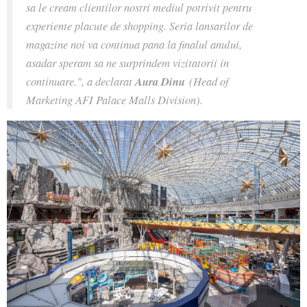
sa le cream clientilor nostri mediul potrivit pentru
experiente placute de shopping. Seria lansarilor de
magazine noi va continua pana la finalul anului,
asadar speram sa ne surprindem vizitatorii in
continuare.", a declarat
Aura Dinu
(Head of
Marketing AFI Palace Malls Division).