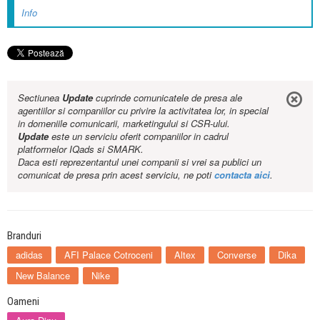
Info
Sectiunea
Update
cuprinde comunicatele de presa ale
agentiilor si companiilor cu privire la activitatea lor, in special
in domeniile comunicarii, marketingului si CSR-ului.
Update
este un serviciu oferit companiilor in cadrul
platformelor IQads si SMARK.
Daca esti reprezentantul unei companii si vrei sa publici un
comunicat de presa prin acest serviciu, ne poti
contacta aici
.
Branduri
adidas
AFI Palace Cotroceni
Altex
Converse
Dika
New Balance
Nike
Oameni