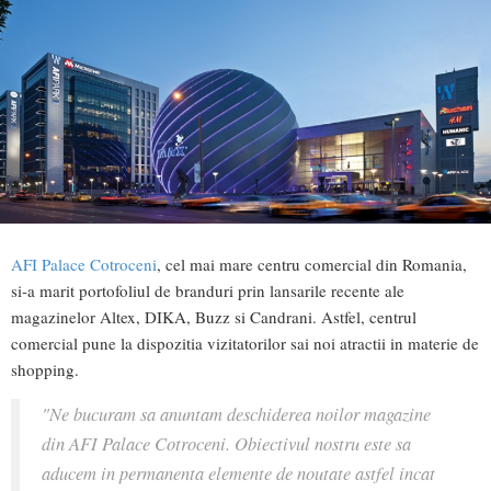
AFI Palace Cotroceni
, cel mai mare centru comercial din Romania,
si-a marit portofoliul de branduri prin lansarile recente ale
magazinelor Altex, DIKA, Buzz si Candrani. Astfel, centrul
comercial pune la dispozitia vizitatorilor sai noi atractii in materie de
shopping.
"Ne bucuram sa anuntam deschiderea noilor magazine
din AFI Palace Cotroceni. Obiectivul nostru este sa
aducem in permanenta elemente de noutate astfel incat