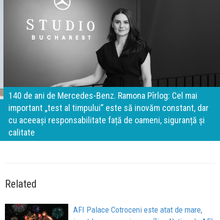
140 de ani de Mercedes-Benz. Ramona Pîrlog: Cel mai
important „test al timpului” este să inovăm constant, dar
cu aceeași responsabilitate față de oameni, siguranță și
calitate
Related
AFI Palace Cotroceni este atat de mare,