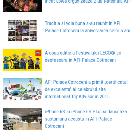
incat Lowe organizeaza Ziua Nationala AFI
Traditia si voia buna s-au reunit in AFI
Palace Cotroceni la aniversarea celor 6 ani
A doua editie a Festivalului LEGO® se
desfasoara in AFI Palace Cotroceni
AFI Palace Cotroceni a primit „certificatul
de excelenta" al celebrului site
international TripAdvisor in 2015
iPhone 6S si iPhone 6S Plus se lanseaza
saptamana aceasta in AFI Palace
Cotroceni