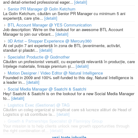
and detail-oriented professional eager...
[detalii]
Senior PR Manager @ Golin Ketchum
La Golin Ketchum, căutăm un Senior PR Manager cu minimum 5 ani
experiență, care știe...
[detalii]
BTL Account Manager @ YES Communication
Job description: We're on the lookout for an awesome BTL Account
Manager to join our vibrant...
[detalii]
3D Artist – Shopper Experience @ Mercury360
Ai cel puțin 7 ani experiență în zona de BTL (evenimente, activări,
standuri și plasări...
[detalii]
Specialist Productie @ Godmother
Căutăm un profesionist versatil, cu experiență relevantă în producție, care
înțelege materiale, finisaje premium și...
[detalii]
Motion Designer / Video Editor @ Natural Intelligence
Founded in 2009 and 100% self-funded to this day, Natural Intelligence is
a leader in...
[detalii]
Social Media Manager @ Saatchi & Saatchi
Hey! Saatchi & Saatchi is on the lookout for a new Social Media Manager
to...
[detalii]
Logistics Exec (Gestionar) @ TAG
Căutăm un coleg organizat și implicat care să lucreze alături de Head of
Logistics și să contribuie la...
[detalii]
Growth & Partnerships Specialist @ Flaminjoy Group
Your mission is to help clients unlock new growth opportunities through
the right combination of...
[detalii]
vezi toate joburile