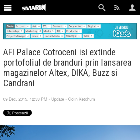
AFI Palace Cotroceni isi extinde
portofoliul de branduri prin lansarea
magazinelor Altex, DIKA, Buzz si
Candrani
09 Dec. 2015, 12:33 PM
•
Update
•
Golin Ketchum