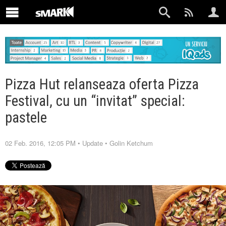
Pizza Hut relanseaza oferta Pizza
Festival, cu un “invitat” special:
pastele
02 Feb. 2016, 12:05 PM
•
Update
•
Golin Ketchum