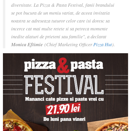
diversitate. La Pizza & Pasta Festival, fanii brandului
se pot bucura de un meniu variat, de aceea invitatia
noastra se adreseaza tuturor celor care isi doresc sa
incerce cat mai multe retete si sa petreca momente
inedite alaturi de prieteni sau familie", a declarat
Monica Eftimie
(Chief Marketing Officer
Pizza Hut
).