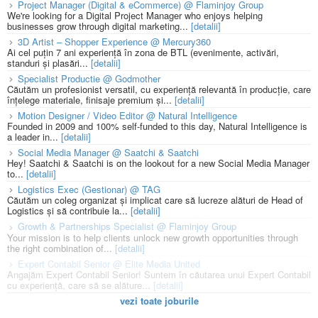
Project Manager (Digital & eCommerce) @ Flaminjoy Group
We're looking for a Digital Project Manager who enjoys helping
businesses grow through digital marketing...
[detalii]
3D Artist – Shopper Experience @ Mercury360
Ai cel puțin 7 ani experiență în zona de BTL (evenimente, activări,
standuri și plasări...
[detalii]
Specialist Productie @ Godmother
Căutăm un profesionist versatil, cu experiență relevantă în producție, care
înțelege materiale, finisaje premium și...
[detalii]
Motion Designer / Video Editor @ Natural Intelligence
Founded in 2009 and 100% self-funded to this day, Natural Intelligence is
a leader in...
[detalii]
Social Media Manager @ Saatchi & Saatchi
Hey! Saatchi & Saatchi is on the lookout for a new Social Media Manager
to...
[detalii]
Logistics Exec (Gestionar) @ TAG
Căutăm un coleg organizat și implicat care să lucreze alături de Head of
Logistics și să contribuie la...
[detalii]
Growth & Partnerships Specialist @ Flaminjoy Group
Your mission is to help clients unlock new growth opportunities through
the right combination of...
[detalii]
Expert Contabil Senior @ Elite Media United
Angajăm Expert Contabil Senior! Suntem în căutarea unui Expert Contabil
cu experiență, care să se alăture...
[detalii]
vezi toate joburile