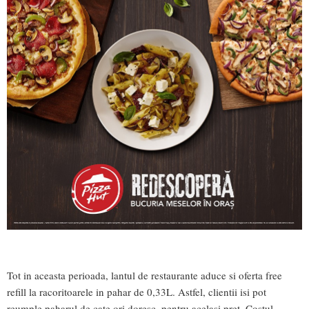
Tot in aceasta perioada, lantul de restaurante aduce si oferta free
refill la racoritoarele in pahar de 0,33L. Astfel, clientii isi pot
reumple paharul de cate ori doresc, pentru acelasi pret. Costul