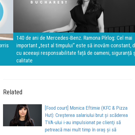
140 de ani de Mercedes-Benz. Ramona Pîrlog: Cel mai
important „test al timpului” este să inovăm constant, dar
cu aceeași responsabilitate față de oameni, siguranță și
calitate
Related
[Food court] Monica Eftimie (KFC & Pizza
Hut): Creşterea salariului brut şi scăderea
TVA-ului i-au impulsionat pe clienţi să
petreacă mai mult timp în oraş şi să