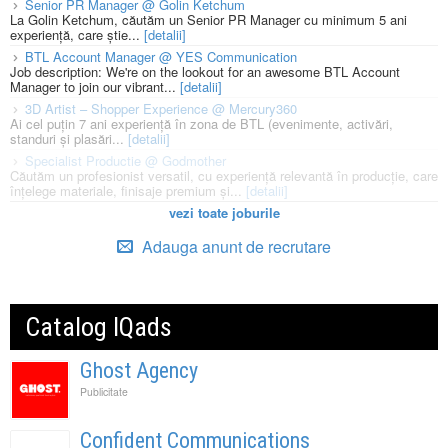
Senior PR Manager @ Golin Ketchum
La Golin Ketchum, căutăm un Senior PR Manager cu minimum 5 ani
experiență, care știe...
[detalii]
BTL Account Manager @ YES Communication
Job description: We're on the lookout for an awesome BTL Account
Manager to join our vibrant...
[detalii]
3D Artist – Shopper Experience @ Mercury360
Ai cel puțin 7 ani experiență în zona de BTL (evenimente, activări,
standuri și plasări...
[detalii]
Specialist Productie @ Godmother
Căutăm un profesionist versatil, cu experiență relevantă în producție, care
înțelege materiale, finisaje premium și...
[detalii]
vezi toate joburile
Adauga anunt de recrutare
Catalog IQads
Ghost Agency
Publicitate
Confident Communications