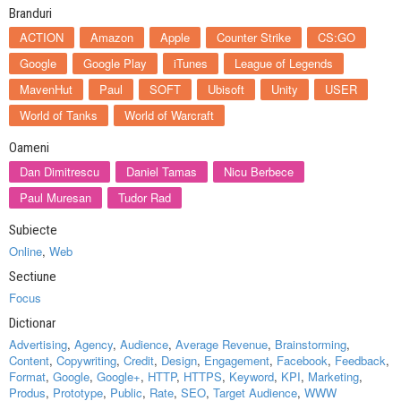
Branduri
ACTION
Amazon
Apple
Counter Strike
CS:GO
Google
Google Play
iTunes
League of Legends
MavenHut
Paul
SOFT
Ubisoft
Unity
USER
World of Tanks
World of Warcraft
Oameni
Dan Dimitrescu
Daniel Tamas
Nicu Berbece
Paul Muresan
Tudor Rad
Subiecte
Online
,
Web
Sectiune
Focus
Dictionar
Advertising
,
Agency
,
Audience
,
Average Revenue
,
Brainstorming
,
Content
,
Copywriting
,
Credit
,
Design
,
Engagement
,
Facebook
,
Feedback
,
Format
,
Google
,
Google+
,
HTTP
,
HTTPS
,
Keyword
,
KPI
,
Marketing
,
Produs
,
Prototype
,
Public
,
Rate
,
SEO
,
Target Audience
,
WWW