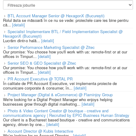
BTL Account Manager Senior @ HexagonX (București)
Rolul ăsta se măsoară în ce nu se vede: proiectele care ies bine pentru
că...
[detalii]
Specialist Implementare BTL / Field Implementation Specialist @
HexagonX (București)
Lucrăm dintr-o hală...
[detalii]
Senior Performance Marketing Specialist @ Zitec
Our promise: You choose how you'll work with us: remote-first or at our
offices in Timpuri...
[detalii]
Senior SEO & GEO Specialist @ Zitec
Our promise: You choose how you'll work with us: remote-first or at our
offices in Timpuri...
[detalii]
PR Account Executive @ TOTAL PR
În calitate de PR Account Executive, vei implementa proiecte de
comunicare corporate & consumer, în...
[detalii]
Project Manager (Digital & eCommerce) @ Flaminjoy Group
We're looking for a Digital Project Manager who enjoys helping
businesses grow through digital marketing...
[detalii]
Photo & Video Content Creator @ boutique - creative and
communications agency | Recruited by EPIC Business Human Strategy
Our client is a Bucharest based boutique - creative and communications
agency, driven by one...
[detalii]
Account Director @ Kubis Interactive
We’re looking for an Account Director...
[detalii]