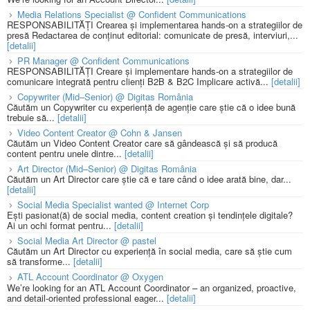
Media Relations Specialist @ Confident Communications
RESPONSABILITĂȚI Crearea și implementarea hands-on a strategiilor de
presă Redactarea de conținut editorial: comunicate de presă, interviuri,...
[detalii]
PR Manager @ Confident Communications
RESPONSABILITĂȚI Creare și implementare hands-on a strategiilor de
comunicare integrată pentru clienți B2B & B2C Implicare activă...
[detalii]
Copywriter (Mid–Senior) @ Digitas România
Căutăm un Copywriter cu experiență de agenție care știe că o idee bună
trebuie să...
[detalii]
Video Content Creator @ Cohn & Jansen
Căutăm un Video Content Creator care să gândească și să producă
content pentru unele dintre...
[detalii]
Art Director (Mid–Senior) @ Digitas România
Căutăm un Art Director care știe că e tare când o idee arată bine, dar...
[detalii]
Social Media Specialist wanted @ Internet Corp
Ești pasionat(ă) de social media, content creation și tendințele digitale?
Ai un ochi format pentru...
[detalii]
Social Media Art Director @ pastel
Căutăm un Art Director cu experiență în social media, care să știe cum
să transforme...
[detalii]
ATL Account Coordinator @ Oxygen
We’re looking for an ATL Account Coordinator – an organized, proactive,
and detail-oriented professional eager...
[detalii]