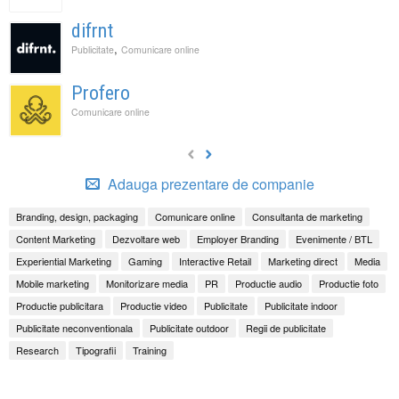
difrnt
,
Publicitate
Comunicare online
Profero
Comunicare online
Adauga prezentare de companie
Branding, design, packaging
Comunicare online
Consultanta de marketing
Content Marketing
Dezvoltare web
Employer Branding
Evenimente / BTL
Experiential Marketing
Gaming
Interactive Retail
Marketing direct
Media
Mobile marketing
Monitorizare media
PR
Productie audio
Productie foto
Productie publicitara
Productie video
Publicitate
Publicitate indoor
Publicitate neconventionala
Publicitate outdoor
Regii de publicitate
Research
Tipografii
Training