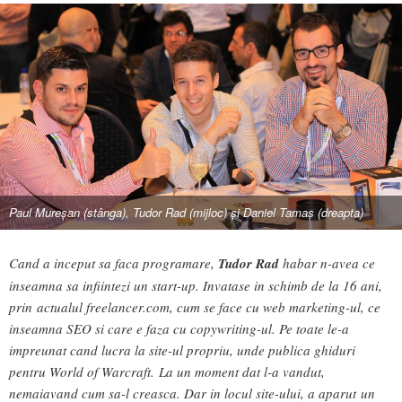
Paul Mureșan (stânga), Tudor Rad (mijloc) și Daniel Tamaș (dreapta)
Cand a inceput sa faca programare,
Tudor Rad
habar n-avea ce
inseamna sa infiintezi un start-up. Invatase in schimb de la 16 ani,
prin actualul freelancer.com, cum se face cu web marketing-ul, ce
inseamna SEO si care e faza cu copywriting-ul. Pe toate le-a
impreunat cand lucra la site-ul propriu, unde publica ghiduri
pentru World of Warcraft.
La un moment dat l-a vandut,
nemaiavand cum sa-l creasca. Dar in locul site-ului, a aparut
un