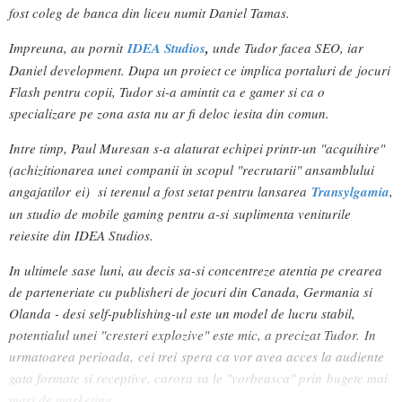
fost coleg de banca din liceu numit Daniel Tamas.
Impreuna, au pornit
IDEA Studios
,
unde Tudor facea SEO, iar
Daniel development. Dupa un proiect ce implica portaluri de jocuri
Flash pentru copii, Tudor si-a amintit ca e gamer si ca o
specializare pe zona asta nu ar fi deloc iesita din comun.
Intre timp, Paul Muresan s-a alaturat echipei printr-un "acquihire"
(achizitionarea unei companii in scopul "recrutarii" ansamblului
angajatilor ei) si terenul a fost setat pentru lansarea
Transylgamia
,
un studio de mobile gaming pentru a-si suplimenta veniturile
reiesite din IDEA Studios.
In ultimele sase luni, au decis sa-si concentreze atentia pe crearea
de parteneriate cu publisheri de jocuri din Canada, Germania si
Olanda - desi self-publishing-ul este un model de lucru stabil,
potentialul unei "cresteri explozive" este mic, a precizat Tudor. I
n
urmatoarea perioada, cei trei
spera ca vor avea acces la audiente
gata formate si receptive, carora sa le "vorbeasca" prin bugete mai
mari de marketing.