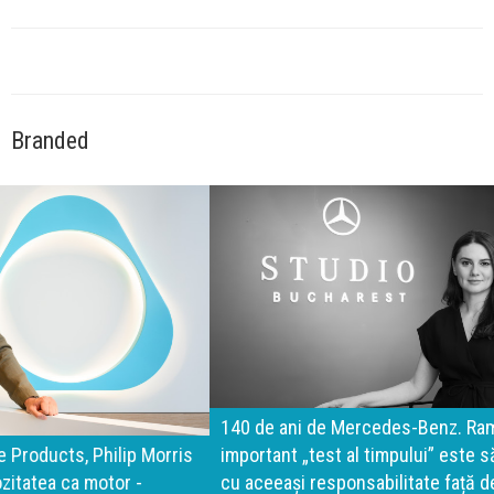
Branded
140 de ani de Mercedes-Benz. Ramona Pîrlog: Cel mai
important „test al timpului” este să inovăm constant, dar
cu aceeași responsabilitate față de oameni, siguranță și