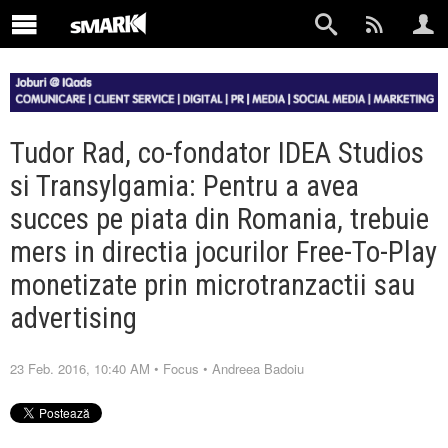
Tudor Rad, co-fondator IDEA Studios
si Transylgamia: Pentru a avea
succes pe piata din Romania, trebuie
mers in directia jocurilor Free-To-Play
monetizate prin microtranzactii sau
advertising
23 Feb. 2016, 10:40 AM
•
Focus
•
Andreea Badoiu