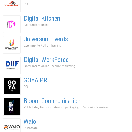
PR
Digital Kitchen
Comunicare online
Universum Events
,
Evenimente / BTL
Training
Digital WorkForce
,
Comunicare online
Mobile marketing
GOYA PR
PR
Bloom Communication
,
,
Publicitate
Branding, design, packaging
Comunicare online
Waio
Publicitate