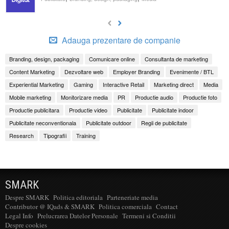
Adauga prezentare de companie
Branding, design, packaging
Comunicare online
Consultanta de marketing
Content Marketing
Dezvoltare web
Employer Branding
Evenimente / BTL
Experiential Marketing
Gaming
Interactive Retail
Marketing direct
Media
Mobile marketing
Monitorizare media
PR
Productie audio
Productie foto
Productie publicitara
Productie video
Publicitate
Publicitate indoor
Publicitate neconventionala
Publicitate outdoor
Regii de publicitate
Research
Tipografii
Training
SMARK
Despre SMARK
Politica editoriala
Parteneriate media
Contributor @ IQads & SMARK
Politica comerciala
Contact
Legal Info
Prelucrarea Datelor Personale
Termeni si Conditii
Despre cookies