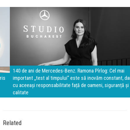
140 de ani de Mercedes-Benz. Ramona Pîrlog: Cel mai
important „test al timpului” este să inovăm constant, dar
cu aceeași responsabilitate față de oameni, siguranță și
calitate
Related