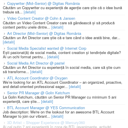
Copywriter (Mid–Senior) @ Digitas România
Căutăm un Copywriter cu experiență de agenție care știe că o idee bună
trebuie să...
[detalii]
Video Content Creator @ Cohn & Jansen
Căutăm un Video Content Creator care să gândească și să producă
content pentru unele dintre...
[detalii]
Art Director (Mid–Senior) @ Digitas România
Căutăm un Art Director care știe că e tare când o idee arată bine, dar...
[detalii]
Social Media Specialist wanted @ Internet Corp
Ești pasionat(ă) de social media, content creation și tendințele digitale?
Ai un ochi format pentru...
[detalii]
Social Media Art Director @ pastel
Căutăm un Art Director cu experiență în social media, care să știe cum
să transforme...
[detalii]
ATL Account Coordinator @ Oxygen
We’re looking for an ATL Account Coordinator – an organized, proactive,
and detail-oriented professional eager...
[detalii]
Senior PR Manager @ Golin Ketchum
La Golin Ketchum, căutăm un Senior PR Manager cu minimum 5 ani
experiență, care știe...
[detalii]
BTL Account Manager @ YES Communication
Job description: We're on the lookout for an awesome BTL Account
Manager to join our vibrant...
[detalii]
3D Artist – Shopper Experience @ Mercury360
Ai cel puțin 7 ani experiență în zona de BTL (evenimente, activări,