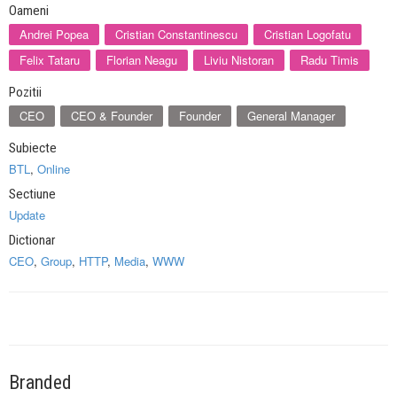
Oameni
Andrei Popea
Cristian Constantinescu
Cristian Logofatu
Felix Tataru
Florian Neagu
Liviu Nistoran
Radu Timis
Pozitii
CEO
CEO & Founder
Founder
General Manager
Subiecte
BTL
,
Online
Sectiune
Update
Dictionar
CEO
,
Group
,
HTTP
,
Media
,
WWW
Branded