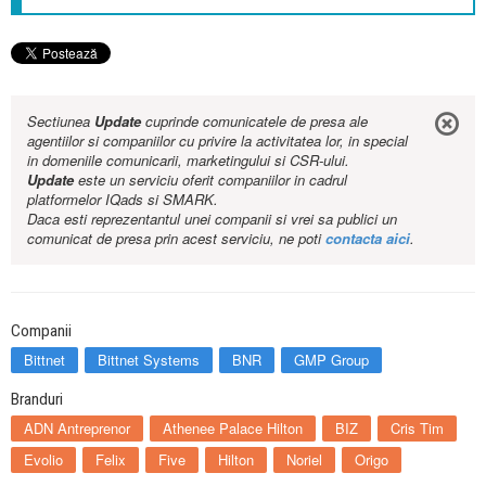
Sectiunea
Update
cuprinde comunicatele de presa ale
agentiilor si companiilor cu privire la activitatea lor, in special
in domeniile comunicarii, marketingului si CSR-ului.
Update
este un serviciu oferit companiilor in cadrul
platformelor IQads si SMARK.
Daca esti reprezentantul unei companii si vrei sa publici un
comunicat de presa prin acest serviciu, ne poti
contacta aici
.
Companii
Bittnet
Bittnet Systems
BNR
GMP Group
Branduri
ADN Antreprenor
Athenee Palace Hilton
BIZ
Cris Tim
Evolio
Felix
Five
Hilton
Noriel
Origo