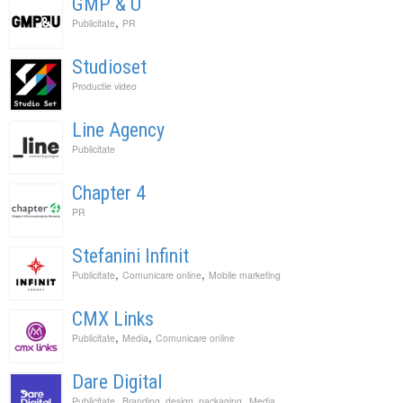
GMP & U
,
Publicitate
PR
Studioset
Productie video
Line Agency
Publicitate
Chapter 4
PR
Stefanini Infinit
,
,
Publicitate
Comunicare online
Mobile marketing
CMX Links
,
,
Publicitate
Media
Comunicare online
Dare Digital
,
,
Publicitate
Branding, design, packaging
Media