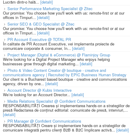
Lucrăm dintr-o hală...
[detalii]
Senior Performance Marketing Specialist @ Zitec
Our promise: You choose how you'll work with us: remote-first or at our
offices in Timpuri...
[detalii]
Senior SEO & GEO Specialist @ Zitec
Our promise: You choose how you'll work with us: remote-first or at our
offices in Timpuri...
[detalii]
PR Account Executive @ TOTAL PR
În calitate de PR Account Executive, vei implementa proiecte de
comunicare corporate & consumer, în...
[detalii]
Project Manager (Digital & eCommerce) @ Flaminjoy Group
We're looking for a Digital Project Manager who enjoys helping
businesses grow through digital marketing...
[detalii]
Photo & Video Content Creator @ boutique - creative and
communications agency | Recruited by EPIC Business Human Strategy
Our client is a Bucharest based boutique - creative and communications
agency, driven by one...
[detalii]
Account Director @ Kubis Interactive
We’re looking for an Account Director...
[detalii]
Media Relations Specialist @ Confident Communications
RESPONSABILITĂȚI Crearea și implementarea hands-on a strategiilor de
presă Redactarea de conținut editorial: comunicate de presă, interviuri,...
[detalii]
PR Manager @ Confident Communications
RESPONSABILITĂȚI Creare și implementare hands-on a strategiilor de
comunicare integrată pentru clienți B2B & B2C Implicare activă...
[detalii]