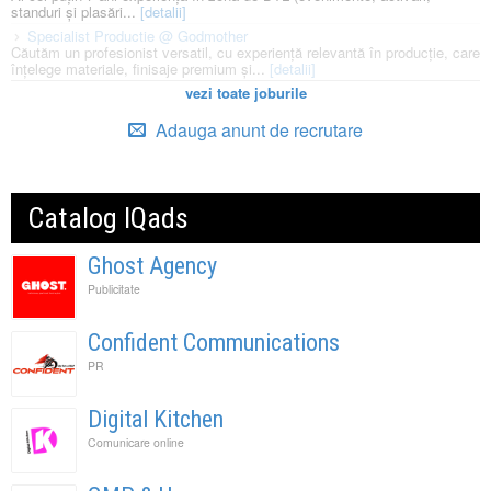
standuri și plasări...
[detalii]
Specialist Productie @ Godmother
Căutăm un profesionist versatil, cu experiență relevantă în producție, care
înțelege materiale, finisaje premium și...
[detalii]
vezi toate joburile
Adauga anunt de recrutare
Catalog IQads
Ghost Agency
Publicitate
Confident Communications
PR
Digital Kitchen
Comunicare online