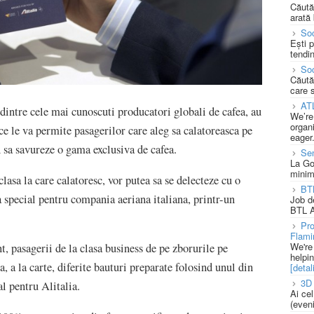
Căută
arată 
Soc
Ești 
tendin
Soc
Căută
care 
AT
dintre cele mai cunoscuti producatori globali de cafea, au
We’re
organi
ce le va permite pasagerilor care aleg sa calatoreasca pe
eager
n sa savureze o gama exclusiva de cafea.
Se
La Go
minim
 clasa la care calatoresc, vor putea sa se delecteze cu o
BT
ta special pentru compania aeriana italiana, printr-un
Job d
BTL A
Pro
Flami
We're
nt, pasagerii de la clasa business de pe zborurile pe
helpi
a, a la carte, diferite bauturi preparate folosind unul din
[detali
3D 
al pentru Alitalia.
Ai ce
(eveni