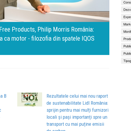
Consu
Dezv
Exper
Marke
amona Pîrlog: Cel mai important „test al
Monit
nt, dar cu aceeași responsabilitate față
Bring 
Brandu
Busin
Produ
Publi
apart
comun
Publi
Tipog
ea B
Rezultatele celui mai nou raport
de sustenabilitate Lidl România:
c
sprijin pentru mai mulți furnizori
e
locali și pași importanți spre un
transport cu mai puține emisii