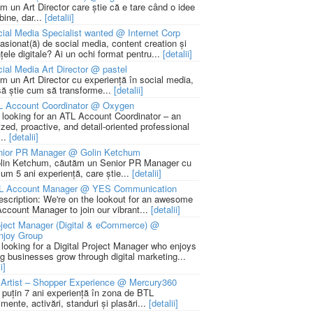
m un Art Director care știe că e tare când o idee
bine, dar...
[detalii]
ial Media Specialist wanted @ Internet Corp
pasionat(ă) de social media, content creation și
țele digitale? Ai un ochi format pentru...
[detalii]
ial Media Art Director @ pastel
m un Art Director cu experiență în social media,
să știe cum să transforme...
[detalii]
L Account Coordinator @ Oxygen
 looking for an ATL Account Coordinator – an
zed, proactive, and detail-oriented professional
...
[detalii]
nior PR Manager @ Golin Ketchum
lin Ketchum, căutăm un Senior PR Manager cu
um 5 ani experiență, care știe...
[detalii]
L Account Manager @ YES Communication
escription: We're on the lookout for an awesome
ccount Manager to join our vibrant...
[detalii]
ject Manager (Digital & eCommerce) @
njoy Group
 looking for a Digital Project Manager who enjoys
ng businesses grow through digital marketing...
i]
Artist – Shopper Experience @ Mercury360
l puțin 7 ani experiență în zona de BTL
mente, activări, standuri și plasări...
[detalii]