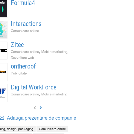
Formula4
Interactions
Comunicare online
Zitec
,
,
Comunicare online
Mobile marketing
Dezvoltare web
ontheroof
Publicitate
Digital WorkForce
,
Comunicare online
Mobile marketing
Adauga prezentare de companie
ing, design, packaging
Comunicare online