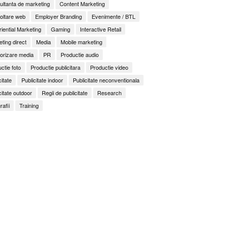
ltanta de marketing
Content Marketing
oltare web
Employer Branding
Evenimente / BTL
iential Marketing
Gaming
Interactive Retail
ting direct
Media
Mobile marketing
orizare media
PR
Productie audio
It Back, Pepsi! Nostalgia anilor 2000 devine o experi
rile nu mai concurează prin experiențe. Concurează 
ess to Human. Cum construiește George Brand Love 
ctie foto
Productie publicitara
Productie video
citate
Publicitate indoor
Publicitate neconventionala
enență
ități
citate outdoor
Regii de publicitate
Research
rafii
Training