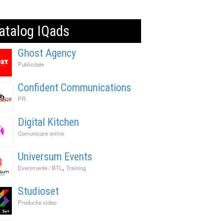
atalog IQads
Ghost Agency
Publicitate
Confident Communications
PR
Digital Kitchen
Comunicare online
Universum Events
,
Evenimente / BTL
Training
Studioset
Productie video