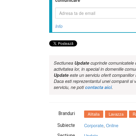
comunicare
Info
Sectiunea
Update
cuprinde comunicatele de
activitatea lor, in special in domeniile comu
Update
este un serviciu oferit companiilo
Daca esti reprezentantul unei companii si v
serviciu, ne poti
contacta aici
.
Branduri
Alitalia
Lavazza
R
Subiecte
Corporate
,
Online
Sectiune
Update