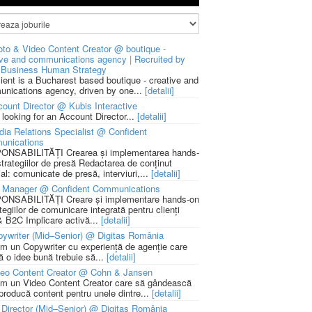
to & Video Content Creator @ boutique -
ive and communications agency | Recruited by
Business Human Strategy
lient is a Bucharest based boutique - creative and
nications agency, driven by one...
[detalii]
ount Director @ Kubis Interactive
 looking for an Account Director...
[detalii]
ia Relations Specialist @ Confident
unications
NSABILITĂȚI Crearea și implementarea hands-
strategiilor de presă Redactarea de conținut
ial: comunicate de presă, interviuri,...
[detalii]
 Manager @ Confident Communications
NSABILITĂȚI Creare și implementare hands-on
tegiilor de comunicare integrată pentru clienți
 B2C Implicare activă...
[detalii]
ywriter (Mid–Senior) @ Digitas România
m un Copywriter cu experiență de agenție care
ă o idee bună trebuie să...
[detalii]
deo Content Creator @ Cohn & Jansen
m un Video Content Creator care să gândească
 producă content pentru unele dintre...
[detalii]
 Director (Mid–Senior) @ Digitas România