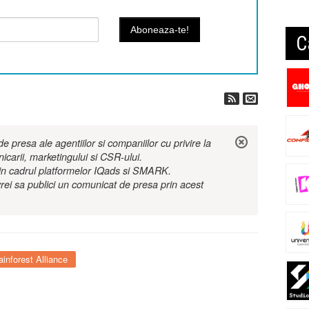
C
 presa ale agentiilor si companiilor cu privire la
nicarii, marketingului si CSR-ului.
r in cadrul platformelor IQads si SMARK.
rei sa publici un comunicat de presa prin acest
ainforest Alliance