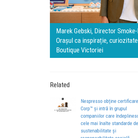
rris România:
digital.
140 de ani de Mercedes-Benz. R
n spatele IQOS
l BT Visa: A NEW
timpului” este să inovăm consta
de oameni, siguranță și calitate
Related
Nespresso obține certificar
Corp™ și intră în grupul
companiilor care îndeplines
cele mai înalte standarde d
sustenabilitate și