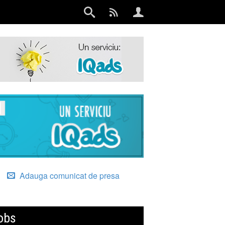
Adauga comunicat de presa
obs