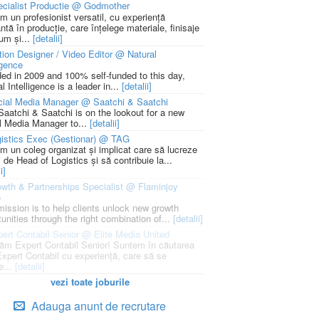
cialist Productie @ Godmother
m un profesionist versatil, cu experiență
ntă în producție, care înțelege materiale, finisaje
um și...
[detalii]
ion Designer / Video Editor @ Natural
igence
ed in 2009 and 100% self-funded to this day,
l Intelligence is a leader in...
[detalii]
cial Media Manager @ Saatchi & Saatchi
Saatchi & Saatchi is on the lookout for a new
l Media Manager to...
[detalii]
istics Exec (Gestionar) @ TAG
m un coleg organizat și implicat care să lucreze
i de Head of Logistics și să contribuie la...
i]
wth & Partnerships Specialist @ Flaminjoy
p
mission is to help clients unlock new growth
unities through the right combination of...
[detalii]
ert Contabil Senior @ Elite Media United
ăm Expert Contabil Senior! Suntem în căutarea
Expert Contabil cu experiență, care să se
e...
[detalii]
vezi toate joburile
Adauga anunt de recrutare