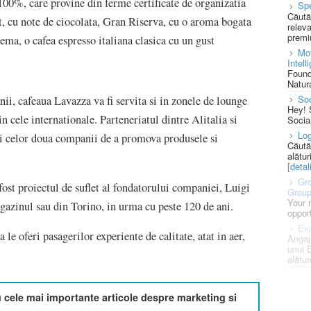
 100%, care provine din ferme certificate de organizatia
Spe
Căută
t, cu note de ciocolata, Gran Riserva, cu o aroma bogata
releva
premi
ema, o cafea espresso italiana clasica cu un gust
Mot
Intell
Found
Natura
So
i, cafeaua Lavazza va fi servita si in zonele de lounge
Hey! 
din cele internationale. Parteneriatul dintre Alitalia si
Socia
Log
i celor doua companii de a promova produsele si
Căută
alătur
[detali
Gro
fost proiectul de suflet al fondatorului companiei, Luigi
Grou
Your 
gazinul sau din Torino, in urma cu peste 120 de ani.
opport
Exp
a le oferi pasagerilor experiente de calitate, atat in aer,
Angaj
unui 
alătur
cele mai importante articole despre marketing si