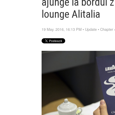
ajunge la bordul z
lounge Alitalia
19 May. 2016, 16:13 PM
•
Update
•
Chapter 