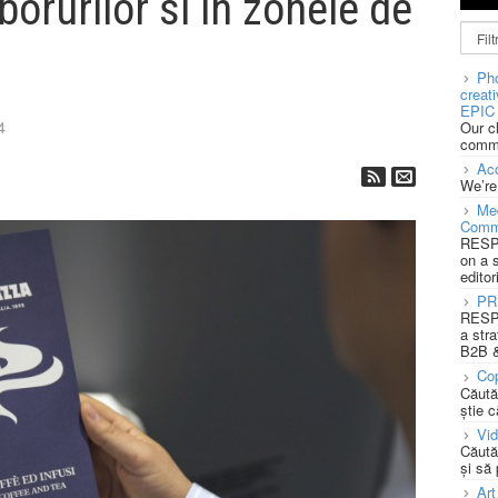
borurilor si in zonele de
Pho
creat
EPIC 
4
Our c
commu
Acc
We’re
Med
Comm
RESPO
on a 
editor
PR
RESPO
a stra
B2B &
Cop
Căută
știe c
Vi
Căută
și să
Art