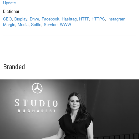
Update
Dictionar
CEO
,
Display
,
Drive
,
Facebook
,
Hashtag
,
HTTP
,
HTTPS
,
Instagram
,
Margin
,
Media
,
Selfie
,
Service
,
WWW
Branded