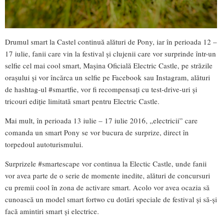
Drumul smart la Castel continuă alături de Pony, iar în perioada 12 –
17 iulie, fanii care vin la festival şi clujenii care vor surprinde într-un
selfie cel mai cool smart, Maşina Oficială Electric Castle, pe străzile
oraşului şi vor încărca un selfie pe Facebook sau Instagram, alături
de hashtag-ul #smartfie, vor fi recompensaţi cu test-drive-uri şi
tricouri ediţie limitată smart pentru Electric Castle.
Mai mult, în perioada 13 iulie – 17 iulie 2016, „electricii” care
comanda un smart Pony se vor bucura de surprize, direct în
torpedoul autoturismului.
Surprizele #smartescape vor continua la Electic Castle, unde fanii
vor avea parte de o serie de momente inedite, alături de concursuri
cu premii cool în zona de activare smart. Acolo vor avea ocazia să
cunoască un model smart fortwo cu dotări speciale de festival și să-și
facă amintiri smart și electrice.