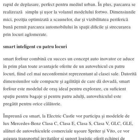
rapid de deplasare, perfect pentru mediul urban. În plus, parcarea se
realizează simplu și ușor la volanul modelului fortwo. Dimensiunile
mici, poziția optimizată a scaunelor, dar și vizibilitatea periferică
bună permit parcarea automobilului în spații dificile și strecurarea
prin locuri aglomerate.
smart inteligent cu patru locuri
smart forfour combină cu succes un concept auto inovator ce aduce
în prim plan toate avantajele oferite de un autovehicul cu patru
locuri, fiind cel mai neconformist reprezentant al clasei sale. Datorită
dimensiunilor sale compacte şi agilităţii de care dă dovadă, smart
forfour este modelul de oraş ideal pentru explorare, cu suficient
spaţiu pentru bagaje şi pentru patru adulți, autovehiculul este
pregătit pentru orice călătorie.
Împreună cu smart, la Electric Castle vor participa şi modelele de
lux Mercedes-Benz Clasa C, Clasa E, Clasa S, Clasa V, GLC, GLE,
alături de autovehiculele comerciale uşoare Spriter şi Vito, ce vor
asigura transportul invitaţilor şi suport logistic oferit echipei de