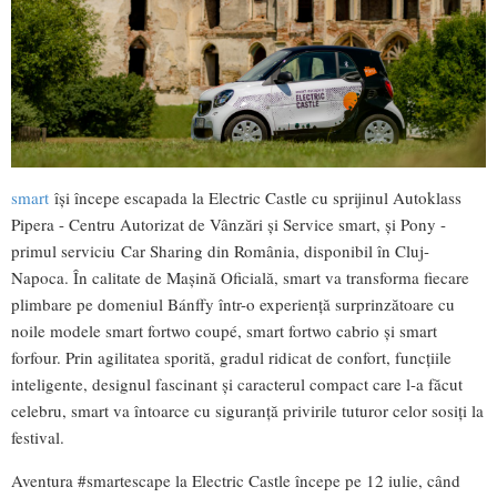
smart
îşi începe escapada la Electric Castle cu sprijinul Autoklass
Pipera - Centru Autorizat de Vânzări şi Service smart, şi Pony -
primul serviciu Car Sharing din România, disponibil în Cluj-
Napoca. În calitate de Maşină Oficială, smart va transforma fiecare
plimbare pe domeniul Bánffy într-o experienţă surprinzătoare cu
noile modele smart fortwo coupé, smart fortwo cabrio şi smart
forfour. Prin agilitatea sporită, gradul ridicat de confort, funcţiile
inteligente, designul fascinant şi caracterul compact care l-a făcut
celebru, smart va întoarce cu siguranţă privirile tuturor celor sosiţi la
festival.
Aventura #smartescape la Electric Castle începe pe 12 iulie, când