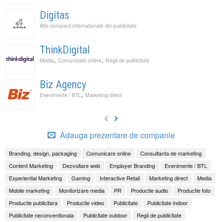
Digitas
Alte companii internationale din publicitate
ThinkDigital
,
,
Media
Comunicare online
Regii de publicitate
Biz Agency
,
Evenimente / BTL
Marketing direct
Adauga prezentare de companie
Branding, design, packaging
Comunicare online
Consultanta de marketing
Content Marketing
Dezvoltare web
Employer Branding
Evenimente / BTL
Experiential Marketing
Gaming
Interactive Retail
Marketing direct
Media
Mobile marketing
Monitorizare media
PR
Productie audio
Productie foto
Productie publicitara
Productie video
Publicitate
Publicitate indoor
Publicitate neconventionala
Publicitate outdoor
Regii de publicitate