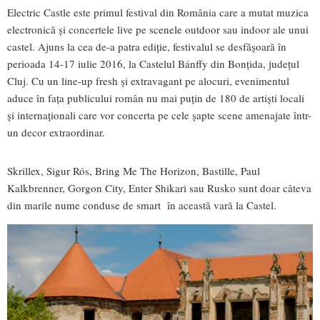
Electric Castle este primul festival din România care a mutat muzica
electronică şi concertele live pe scenele outdoor sau indoor ale unui
castel. Ajuns la cea de-a patra ediţie, festivalul se desfăşoară în
perioada 14-17 iulie 2016, la Castelul Bánffy din Bonţida, judeţul
Cluj. Cu un line-up fresh și extravagant pe alocuri, evenimentul
aduce în fața publicului român nu mai puțin de 180 de artiști locali
și internaționali care vor concerta pe cele şapte scene amenajate într-
un decor extraordinar.
Skrillex, Sigur Rós, Bring Me The Horizon, Bastille, Paul
Kalkbrenner, Gorgon City, Enter Shikari sau Rusko sunt doar câteva
din marile nume conduse de smart în această vară la Castel.