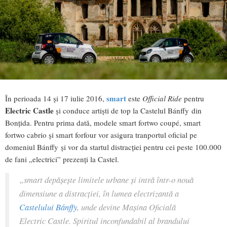
smart
În perioada 14 şi 17 iulie 2016,
este
Official Ride
pentru
Electric Castle
şi conduce artişti de top la Castelul Bánffy din
Bonţida. Pentru prima dată, modele smart fortwo coupé, smart
fortwo cabrio şi smart forfour vor asigura tranportul oficial pe
domeniul Bánffy şi vor da startul distracţiei pentru cei peste 100.000
de fani „electrici” prezenţi la Castel.
„smart depăşeşte limitele urbane şi intră într-o nouă
dimensiune a distracţiei, în lumea electrizantă a
Castelului Bánffy
, unde devine Maşina Oficială
Electric Castle. Spiritul inconfundabil al brandului