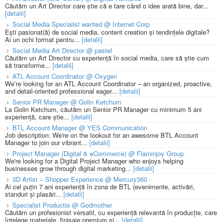
Căutăm un Art Director care știe că e tare când o idee arată bine, dar...
[detalii]
Social Media Specialist wanted @ Internet Corp
Ești pasionat(ă) de social media, content creation și tendințele digitale?
Ai un ochi format pentru...
[detalii]
Social Media Art Director @ pastel
Căutăm un Art Director cu experiență în social media, care să știe cum
să transforme...
[detalii]
ATL Account Coordinator @ Oxygen
We’re looking for an ATL Account Coordinator – an organized, proactive,
and detail-oriented professional eager...
[detalii]
Senior PR Manager @ Golin Ketchum
La Golin Ketchum, căutăm un Senior PR Manager cu minimum 5 ani
experiență, care știe...
[detalii]
BTL Account Manager @ YES Communication
Job description: We're on the lookout for an awesome BTL Account
Manager to join our vibrant...
[detalii]
Project Manager (Digital & eCommerce) @ Flaminjoy Group
We're looking for a Digital Project Manager who enjoys helping
businesses grow through digital marketing...
[detalii]
3D Artist – Shopper Experience @ Mercury360
Ai cel puțin 7 ani experiență în zona de BTL (evenimente, activări,
standuri și plasări...
[detalii]
Specialist Productie @ Godmother
Căutăm un profesionist versatil, cu experiență relevantă în producție, care
înțelege materiale, finisaje premium și...
[detalii]