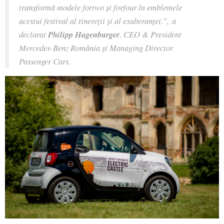
transformă modele fortwo și forfour în emblemele
acestui festival al tinereţii şi al exuberanţei.”, a
declarat
Philipp Hagenburger
, CEO & President
Mercedes-Benz România şi Managing Director
Passenger Cars.