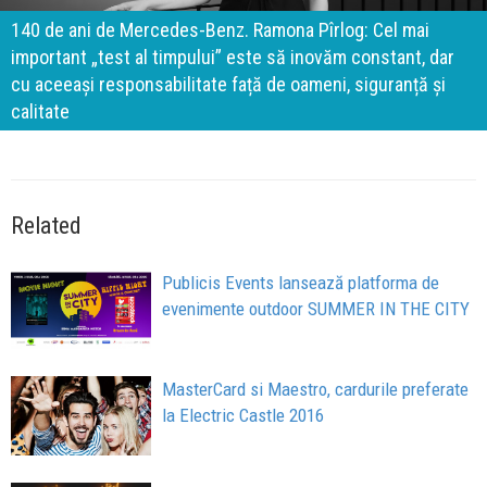
140 de ani de Mercedes-Benz. Ramona Pîrlog: Cel mai
important „test al timpului” este să inovăm constant, dar
cu aceeași responsabilitate față de oameni, siguranță și
calitate
Related
Publicis Events lansează platforma de
evenimente outdoor SUMMER IN THE CITY
MasterCard si Maestro, cardurile preferate
la Electric Castle 2016