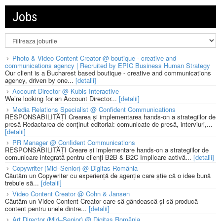
Jobs
Photo & Video Content Creator @ boutique - creative and
communications agency | Recruited by EPIC Business Human Strategy
Our client is a Bucharest based boutique - creative and communications
agency, driven by one...
[detalii]
Account Director @ Kubis Interactive
We’re looking for an Account Director...
[detalii]
Media Relations Specialist @ Confident Communications
RESPONSABILITĂȚI Crearea și implementarea hands-on a strategiilor de
presă Redactarea de conținut editorial: comunicate de presă, interviuri,...
[detalii]
PR Manager @ Confident Communications
RESPONSABILITĂȚI Creare și implementare hands-on a strategiilor de
comunicare integrată pentru clienți B2B & B2C Implicare activă...
[detalii]
Copywriter (Mid–Senior) @ Digitas România
Căutăm un Copywriter cu experiență de agenție care știe că o idee bună
trebuie să...
[detalii]
Video Content Creator @ Cohn & Jansen
Căutăm un Video Content Creator care să gândească și să producă
content pentru unele dintre...
[detalii]
Art Director (Mid–Senior) @ Digitas România