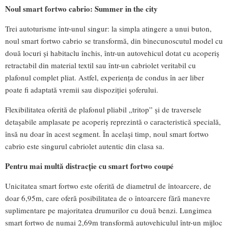
Noul smart fortwo cabrio: Summer in the city
Trei autoturisme într-unul singur: la simpla atingere a unui buton,
noul smart fortwo cabrio se transformă, din binecunoscutul model cu
două locuri şi habitaclu închis, într-un autovehicul dotat cu acoperiş
retractabil din material textil sau într-un cabriolet veritabil cu
plafonul complet pliat. Astfel, experienţa de condus în aer liber
poate fi adaptată vremii sau dispoziţiei şoferului.
Flexibilitatea oferită de plafonul pliabil „tritop” şi de traversele
detaşabile amplasate pe acoperiş reprezintă o caracteristică specială,
însă nu doar în acest segment. În acelaşi timp, noul smart fortwo
cabrio este singurul cabriolet autentic din clasa sa.
Pentru mai multă distracţie cu smart fortwo
coupé
Unicitatea smart fortwo este oferită de diametrul de întoarcere, de
doar 6,95m, care oferă posibilitatea de o întoarcere fără manevre
suplimentare pe majoritatea drumurilor cu două benzi. Lungimea
smart fortwo de numai 2,69m transformă autovehiculul într-un mijloc