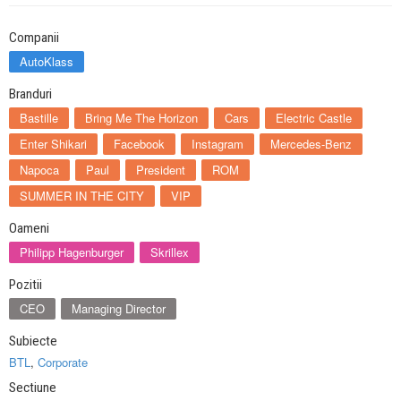
Companii
AutoKlass
Branduri
Bastille
Bring Me The Horizon
Cars
Electric Castle
Enter Shikari
Facebook
Instagram
Mercedes-Benz
Napoca
Paul
President
ROM
SUMMER IN THE CITY
VIP
Oameni
Philipp Hagenburger
Skrillex
Pozitii
CEO
Managing Director
Subiecte
BTL
,
Corporate
Sectiune