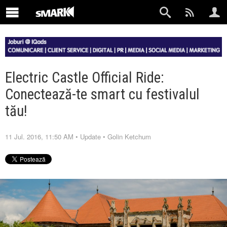
Electric Castle Official Ride:
Conectează-te smart cu festivalul
tău!
11 Jul. 2016, 11:50 AM
•
Update
•
Golin Ketchum