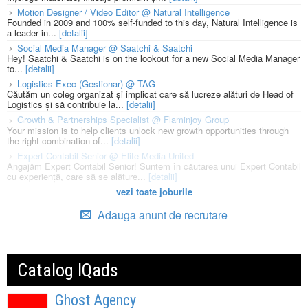
Motion Designer / Video Editor @ Natural Intelligence
Founded in 2009 and 100% self-funded to this day, Natural Intelligence is
a leader in...
[detalii]
Social Media Manager @ Saatchi & Saatchi
Hey! Saatchi & Saatchi is on the lookout for a new Social Media Manager
to...
[detalii]
Logistics Exec (Gestionar) @ TAG
Căutăm un coleg organizat și implicat care să lucreze alături de Head of
Logistics și să contribuie la...
[detalii]
Growth & Partnerships Specialist @ Flaminjoy Group
Your mission is to help clients unlock new growth opportunities through
the right combination of...
[detalii]
Expert Contabil Senior @ Elite Media United
Angajăm Expert Contabil Senior! Suntem în căutarea unui Expert Contabil
cu experiență, care să se alăture...
[detalii]
vezi toate joburile
Adauga anunt de recrutare
Catalog IQads
Ghost Agency