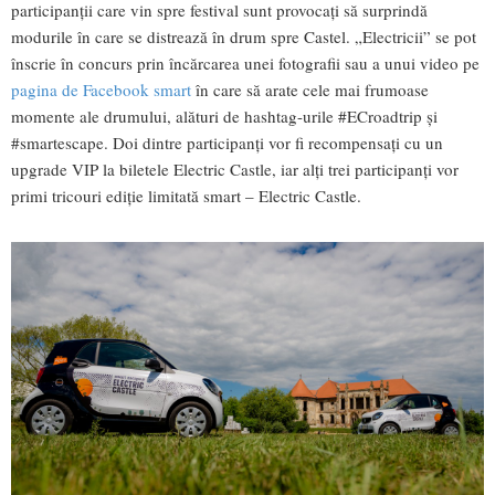
participanţii care vin spre festival sunt provocaţi să surprindă
modurile în care se distrează în drum spre Castel. „Electricii” se pot
înscrie în concurs prin încărcarea unei fotografii sau a unui video pe
pagina de Facebook smart
în care să arate cele mai frumoase
momente ale drumului, alături de hashtag-urile #ECroadtrip şi
#smartescape. Doi dintre participanţi vor fi recompensaţi cu un
upgrade VIP la biletele Electric Castle, iar alţi trei participanţi vor
primi tricouri ediţie limitată smart – Electric Castle.