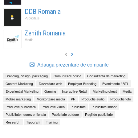
DDB Romania
Publicitate
Zenith Romania
Media
Adauga prezentare de companie
Branding, design, packaging
Comunicare online
Consultanta de marketing
Content Marketing
Dezvoltare web
Employer Branding
Evenimente / BTL
Experiential Marketing
Gaming
Interactive Retail
Marketing direct
Media
Mobile marketing
Monitorizare media
PR
Productie audio
Productie foto
Productie publicitara
Productie video
Publicitate
Publicitate indoor
Publicitate neconventionala
Publicitate outdoor
Regii de publicitate
Research
Tipografii
Training