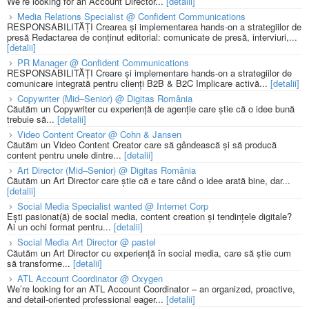
We’re looking for an Account Director...
[detalii]
Media Relations Specialist @ Confident Communications
RESPONSABILITĂȚI Crearea și implementarea hands-on a strategiilor de
presă Redactarea de conținut editorial: comunicate de presă, interviuri,...
[detalii]
PR Manager @ Confident Communications
RESPONSABILITĂȚI Creare și implementare hands-on a strategiilor de
comunicare integrată pentru clienți B2B & B2C Implicare activă...
[detalii]
Copywriter (Mid–Senior) @ Digitas România
Căutăm un Copywriter cu experiență de agenție care știe că o idee bună
trebuie să...
[detalii]
Video Content Creator @ Cohn & Jansen
Căutăm un Video Content Creator care să gândească și să producă
content pentru unele dintre...
[detalii]
Art Director (Mid–Senior) @ Digitas România
Căutăm un Art Director care știe că e tare când o idee arată bine, dar...
[detalii]
Social Media Specialist wanted @ Internet Corp
Ești pasionat(ă) de social media, content creation și tendințele digitale?
Ai un ochi format pentru...
[detalii]
Social Media Art Director @ pastel
Căutăm un Art Director cu experiență în social media, care să știe cum
să transforme...
[detalii]
ATL Account Coordinator @ Oxygen
We’re looking for an ATL Account Coordinator – an organized, proactive,
and detail-oriented professional eager...
[detalii]