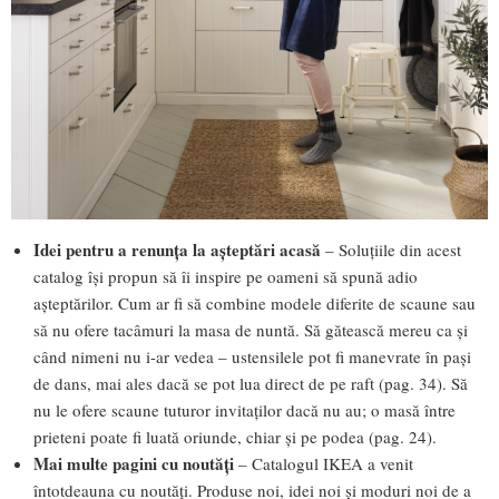
Idei pentru a renunța la așteptări acasă
– Soluțiile din acest
catalog își propun să îi inspire pe oameni să spună adio
așteptărilor. Cum ar fi să combine modele diferite de scaune sau
să nu ofere tacâmuri la masa de nuntă. Să gătească mereu ca și
când nimeni nu i-ar vedea – ustensilele pot fi manevrate în pași
de dans, mai ales dacă se pot lua direct de pe raft (pag. 34). Să
nu le ofere scaune tuturor invitaților dacă nu au; o masă între
prieteni poate fi luată oriunde, chiar și pe podea (pag. 24).
Mai multe pagini cu noutăți
– Catalogul IKEA a venit
întotdeauna cu noutăți. Produse noi, idei noi și moduri noi de a