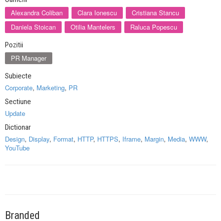
Alexandra Coliban
Clara Ionescu
Cristiana Stancu
Daniela Stoican
Otilia Mantelers
Raluca Popescu
Pozitii
PR Manager
Subiecte
Corporate
,
Marketing
,
PR
Sectiune
Update
Dictionar
Design
,
Display
,
Format
,
HTTP
,
HTTPS
,
Iframe
,
Margin
,
Media
,
WWW
,
YouTube
Branded