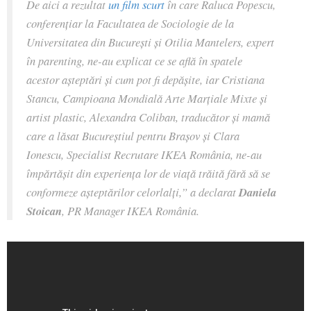
De aici a rezultat
un film scurt
în care Raluca Popescu,
conferențiar la Facultatea de Sociologie de la
Universitatea din București și Otilia Mantelers, expert
în parenting, ne-au explicat ce se află în spatele
acestor așteptări și cum pot fi depășite, iar Cristiana
Stancu, Campioana Mondială Arte Marțiale Mixte și
artist plastic, Alexandra Coliban, traducător și mamă
care a lăsat Bucureștiul pentru Brașov și Clara
Ionescu, Specialist Recrutare IKEA România, ne-au
împărtășit din experiența lor de viață trăită fără să se
conformeze așteptărilor celorlalți,”
a declarat
Daniela
Stoican
, PR Manager IKEA România.