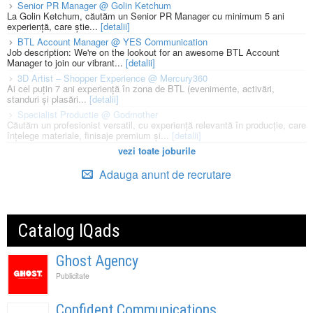
Senior PR Manager @ Golin Ketchum
La Golin Ketchum, căutăm un Senior PR Manager cu minimum 5 ani
experiență, care știe...
[detalii]
BTL Account Manager @ YES Communication
Job description: We're on the lookout for an awesome BTL Account
Manager to join our vibrant...
[detalii]
3D Artist – Shopper Experience @ Mercury360
Ai cel puțin 7 ani experiență în zona de BTL (evenimente, activări,
standuri și plasări...
[detalii]
Specialist Productie @ Godmother
Căutăm un profesionist versatil, cu experiență relevantă în producție, care
înțelege materiale, finisaje premium și...
[detalii]
vezi toate joburile
Adauga anunt de recrutare
Catalog IQads
Ghost Agency
Publicitate
Confident Communications