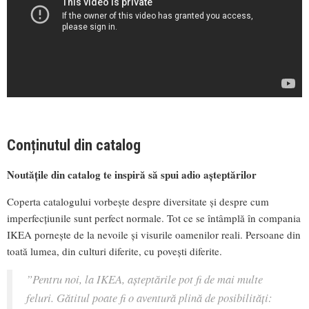
Conținutul din catalog
Noutățile din catalog te inspiră să spui adio așteptărilor
Coperta catalogului vorbește despre diversitate și despre cum
imperfecțiunile sunt perfect normale. Tot ce se întâmplă în compania
IKEA pornește de la nevoile și visurile oamenilor reali. Persoane din
toată lumea, din culturi diferite, cu povești diferite.
”Pentru noi, la IKEA, așteptările pot fi de mai multe
feluri. Gătitul poate fi o aventură plină de posibilități: