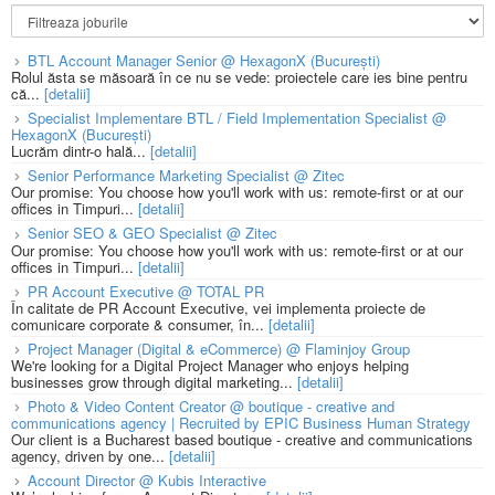
BTL Account Manager Senior @ HexagonX (București)
Rolul ăsta se măsoară în ce nu se vede: proiectele care ies bine pentru
că...
[detalii]
Specialist Implementare BTL / Field Implementation Specialist @
HexagonX (București)
Lucrăm dintr-o hală...
[detalii]
Senior Performance Marketing Specialist @ Zitec
Our promise: You choose how you'll work with us: remote-first or at our
offices in Timpuri...
[detalii]
Senior SEO & GEO Specialist @ Zitec
Our promise: You choose how you'll work with us: remote-first or at our
offices in Timpuri...
[detalii]
PR Account Executive @ TOTAL PR
În calitate de PR Account Executive, vei implementa proiecte de
comunicare corporate & consumer, în...
[detalii]
Project Manager (Digital & eCommerce) @ Flaminjoy Group
We're looking for a Digital Project Manager who enjoys helping
businesses grow through digital marketing...
[detalii]
Photo & Video Content Creator @ boutique - creative and
communications agency | Recruited by EPIC Business Human Strategy
Our client is a Bucharest based boutique - creative and communications
agency, driven by one...
[detalii]
Account Director @ Kubis Interactive