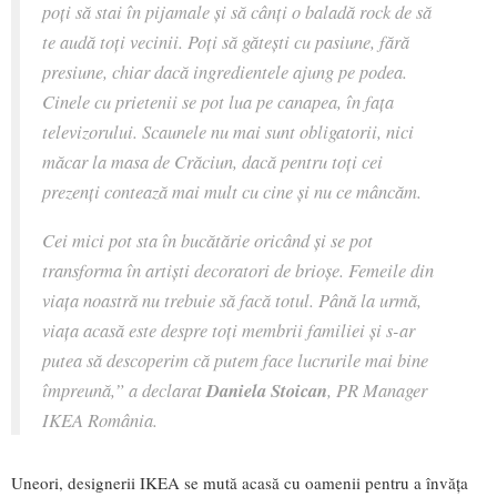
poți să stai în pijamale și să cânți o baladă rock de să
te audă toți vecinii. Poți să gătești cu pasiune, fără
presiune, chiar dacă ingredientele ajung pe podea.
Cinele cu prietenii se pot lua pe canapea, în fața
televizorului. Scaunele nu mai sunt obligatorii, nici
măcar la masa de Crăciun, dacă pentru toți cei
prezenți contează mai mult cu cine și nu ce mâncăm.
Cei mici pot sta în bucătărie oricând și se pot
transforma în artiști decoratori de brioșe. Femeile din
viața noastră nu trebuie să facă totul. Până la urmă,
viața acasă este despre toți membrii familiei și s-ar
putea să descoperim că putem face lucrurile mai bine
împreună,”
a declarat
Daniela Stoican
, PR Manager
IKEA România.
Uneori, designerii IKEA se mută acasă cu oamenii pentru a învăța