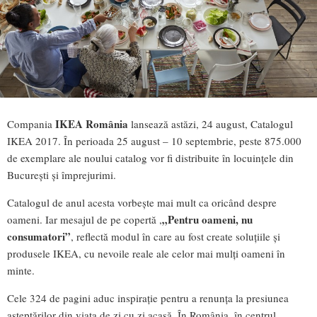
IKEA România
Compania
lansează astăzi, 24 august, Catalogul
IKEA 2017. În perioada 25 august – 10 septembrie, peste 875.000
de exemplare ale noului catalog vor fi distribuite în locuințele din
București și împrejurimi.
Catalogul de anul acesta vorbește mai mult ca oricând despre
„Pentru oameni, nu
oameni. Iar mesajul de pe copertă ,
consumatori”
, reflectă modul în care au fost create soluțiile și
produsele IKEA, cu nevoile reale ale celor mai mulți oameni în
minte.
Cele 324 de pagini aduc inspirație pentru a renunța la presiunea
așteptărilor din viața de zi cu zi acasă. În România, în centrul