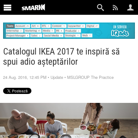
Catalogul IKEA 2017 te inspiră să
spui adio așteptărilor
24 Aug. 2016, 12:45 PM
•
Update
•
MSLGROUP The Practice