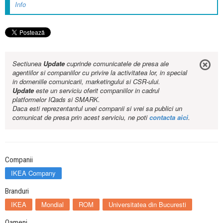
Info
Sectiunea
Update
cuprinde comunicatele de presa ale
agentiilor si companiilor cu privire la activitatea lor, in special
in domeniile comunicarii, marketingului si CSR-ului.
Update
este un serviciu oferit companiilor in cadrul
platformelor IQads si SMARK.
Daca esti reprezentantul unei companii si vrei sa publici un
comunicat de presa prin acest serviciu, ne poti
contacta aici
.
Companii
IKEA Company
Branduri
IKEA
Mondial
ROM
Universitatea din Bucuresti
Oameni