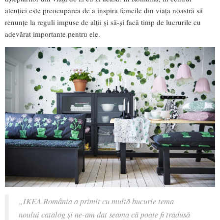
atenției este preocuparea de a inspira femeile din viața noastră să
renunțe la reguli impuse de alții și să-și facă timp de lucrurile cu
adevărat importante pentru ele.
„IKEA România a primit cu multă bucurie tema
noului catalog și ne-am dat seama că poate fi tradusă