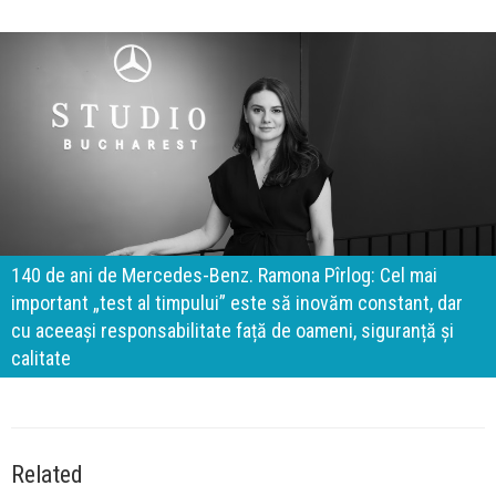
140 de ani de Mercedes-Benz. Ramona Pîrlog: Cel mai
important „test al timpului” este să inovăm constant, dar
cu aceeași responsabilitate față de oameni, siguranță și
calitate
Related