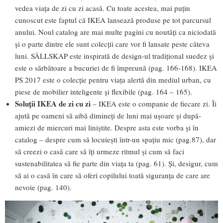
vedea viața de zi cu zi acasă. Cu toate acestea, mai puțin
cunoscut este faptul că IKEA lansează produse pe tot parcursul
anului. Noul catalog are mai multe pagini cu noutăți ca niciodată
și o parte dintre ele sunt colecții care vor fi lansate peste câteva
luni. SÄLLSKAP este inspirată de design-ul tradițional suedez și
este o sărbătoare a bucuriei de fi împreună (pag. 166-168). IKEA
PS 2017 este o colecție pentru viața alertă din mediul urban, cu
piese de mobilier inteligente și flexibile (pag. 164 – 165).
Soluții IKEA de zi cu zi
– IKEA este o companie de fiecare zi. Îi
ajută pe oameni să aibă dimineți de luni mai ușoare și după-
amiezi de miercuri mai liniștite. Despre asta este vorba și în
catalog – despre cum să locuiești într-un spațiu mic (pag.87), dar
să creezi o casă care să îți urmeze ritmul și cum să faci
sustenabilitatea să fie parte din viața ta (pag. 61). Și, desigur, cum
să ai o casă în care să oferi copilului toată siguranța de care are
nevoie (pag. 140).