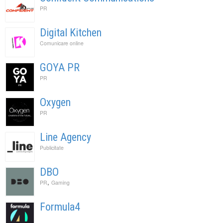
PR
Digital Kitchen
Comunicare online
GOYA PR
PR
Oxygen
PR
Line Agency
Publicitate
DBO
,
PR
Gaming
Formula4