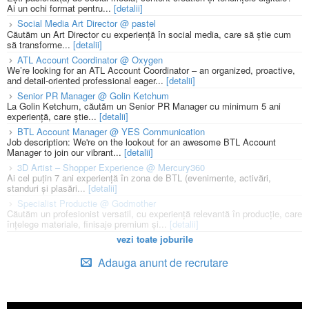
Ai un ochi format pentru...
[detalii]
Social Media Art Director @ pastel
Căutăm un Art Director cu experiență în social media, care să știe cum
să transforme...
[detalii]
ATL Account Coordinator @ Oxygen
We’re looking for an ATL Account Coordinator – an organized, proactive,
and detail-oriented professional eager...
[detalii]
Senior PR Manager @ Golin Ketchum
La Golin Ketchum, căutăm un Senior PR Manager cu minimum 5 ani
experiență, care știe...
[detalii]
BTL Account Manager @ YES Communication
Job description: We're on the lookout for an awesome BTL Account
Manager to join our vibrant...
[detalii]
3D Artist – Shopper Experience @ Mercury360
Ai cel puțin 7 ani experiență în zona de BTL (evenimente, activări,
standuri și plasări...
[detalii]
Specialist Productie @ Godmother
Căutăm un profesionist versatil, cu experiență relevantă în producție, care
înțelege materiale, finisaje premium și...
[detalii]
vezi toate joburile
Adauga anunt de recrutare