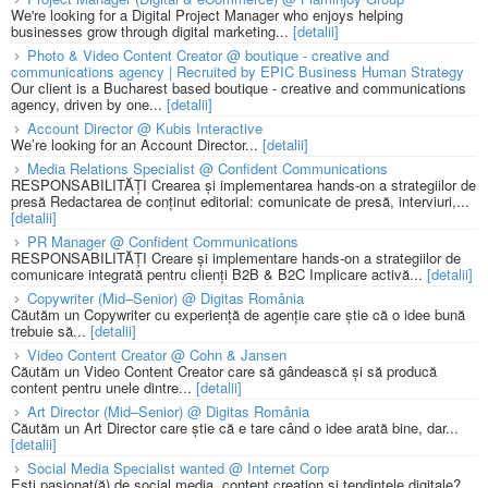
We're looking for a Digital Project Manager who enjoys helping
businesses grow through digital marketing...
[detalii]
Photo & Video Content Creator @ boutique - creative and
communications agency | Recruited by EPIC Business Human Strategy
Our client is a Bucharest based boutique - creative and communications
agency, driven by one...
[detalii]
Account Director @ Kubis Interactive
We’re looking for an Account Director...
[detalii]
Media Relations Specialist @ Confident Communications
RESPONSABILITĂȚI Crearea și implementarea hands-on a strategiilor de
presă Redactarea de conținut editorial: comunicate de presă, interviuri,...
[detalii]
PR Manager @ Confident Communications
RESPONSABILITĂȚI Creare și implementare hands-on a strategiilor de
comunicare integrată pentru clienți B2B & B2C Implicare activă...
[detalii]
Copywriter (Mid–Senior) @ Digitas România
Căutăm un Copywriter cu experiență de agenție care știe că o idee bună
trebuie să...
[detalii]
Video Content Creator @ Cohn & Jansen
Căutăm un Video Content Creator care să gândească și să producă
content pentru unele dintre...
[detalii]
Art Director (Mid–Senior) @ Digitas România
Căutăm un Art Director care știe că e tare când o idee arată bine, dar...
[detalii]
Social Media Specialist wanted @ Internet Corp
Ești pasionat(ă) de social media, content creation și tendințele digitale?