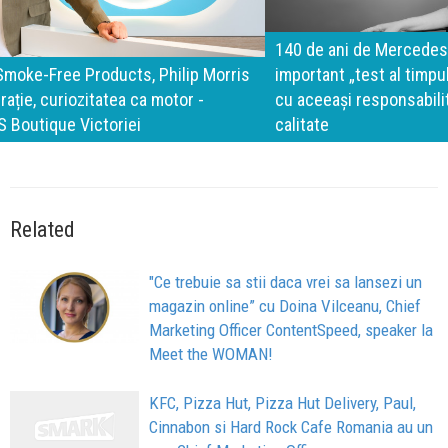
140 de ani de Mercedes-Benz. Ramona Pîrlog: Cel mai
important „test al timpului” este să inovăm constant, dar
cu aceeași responsabilitate față de oameni, siguranță și
calitate
Related
"Ce trebuie sa stii daca vrei sa lansezi un
magazin online” cu Doina Vilceanu, Chief
Marketing Officer ContentSpeed, speaker la
Meet the WOMAN!
KFC, Pizza Hut, Pizza Hut Delivery, Paul,
Cinnabon si Hard Rock Cafe Romania au un