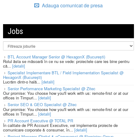
Adauga comunicat de presa
Jobs
BTL Account Manager Senior @ HexagonX (București)
Rolul ăsta se măsoară în ce nu se vede: proiectele care ies bine pentru
că...
[detalii]
Specialist Implementare BTL / Field Implementation Specialist @
HexagonX (București)
Lucrăm dintr-o hală...
[detalii]
Senior Performance Marketing Specialist @ Zitec
Our promise: You choose how you'll work with us: remote-first or at our
offices in Timpuri...
[detalii]
Senior SEO & GEO Specialist @ Zitec
Our promise: You choose how you'll work with us: remote-first or at our
offices in Timpuri...
[detalii]
PR Account Executive @ TOTAL PR
În calitate de PR Account Executive, vei implementa proiecte de
comunicare corporate & consumer, în...
[detalii]
Project Manager (Digital & eCommerce) @ Flaminjoy Group