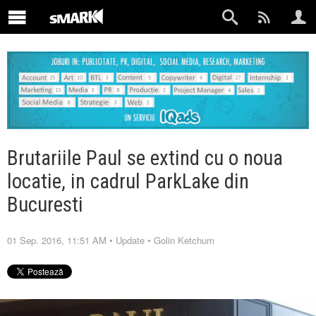
Brutariile Paul se extind cu o noua
locatie, in cadrul ParkLake din
Bucuresti
01 Sep. 2016, 11:51 AM
•
Update
•
Golin Ketchum