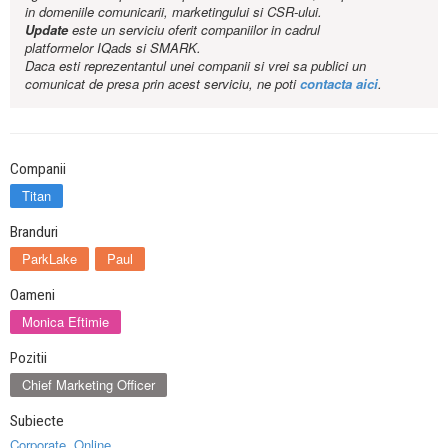
in domeniile comunicarii, marketingului si CSR-ului.
Update
este un serviciu oferit companiilor in cadrul
platformelor IQads si SMARK.
Daca esti reprezentantul unei companii si vrei sa publici un
comunicat de presa prin acest serviciu, ne poti
contacta aici
.
Companii
Titan
Branduri
ParkLake
Paul
Oameni
Monica Eftimie
Pozitii
Chief Marketing Officer
Subiecte
Corporate
,
Online