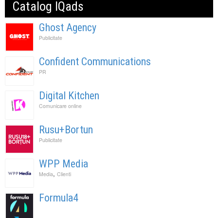
Catalog IQads
Ghost Agency
Publicitate
Confident Communications
PR
Digital Kitchen
Comunicare online
Rusu+Bortun
Publicitate
WPP Media
,
Media
Clienti
Formula4