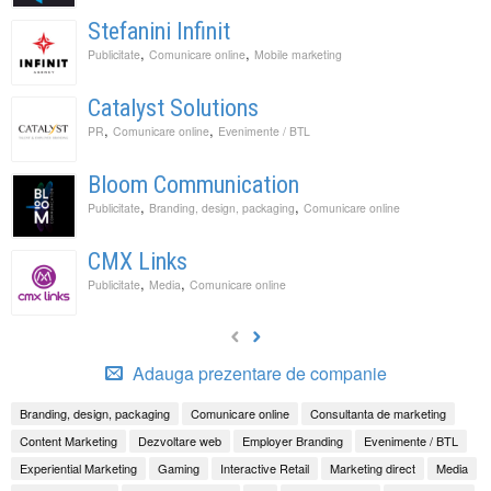
Stefanini Infinit
,
,
Publicitate
Comunicare online
Mobile marketing
Catalyst Solutions
,
,
PR
Comunicare online
Evenimente / BTL
Bloom Communication
,
,
Publicitate
Branding, design, packaging
Comunicare online
CMX Links
,
,
Publicitate
Media
Comunicare online
Adauga prezentare de companie
Branding, design, packaging
Comunicare online
Consultanta de marketing
Content Marketing
Dezvoltare web
Employer Branding
Evenimente / BTL
Experiential Marketing
Gaming
Interactive Retail
Marketing direct
Media