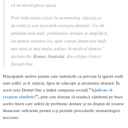
că să investigheze cauza.
Prin întârzierea vizitei la stomatolog, infecţia se
dezvoltă şi este necesară extracţia dintelui. Cu cât
amânăm mai mult, problemele dentare se amplifică,
iar pentru tratarea lor, apar costuri financiare mult
mai mari şi mai multe şedinţe la medicul dentist.”
declara Dr.
Remus Stratulat
, din echipa clinicii
Dental One.
Principalele motive pentru care statisticile cu priveşte la igienă orală
sunt astfel, ar fi: sărăcia, lipsa de educaţie şi anxietatea dentară. În
”
Ajută-ne să
acest sens Dental One a iniţiat campania socială
creştem zâmbete!
”,
prin care doreşte să readucă zâmbetul pe buze
acelor tineri care suferă de probleme dentare şi nu dispun de resurse
financiare suficiente pentru a-şi permite procedurile stomatologice
necesare.