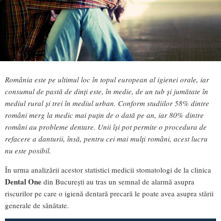
România este pe ultimul loc în topul european al igienei orale, iar
consumul de pastă de dinţi este, în medie, de un tub şi jumătate în
mediul rural şi trei în mediul urban. Conform studiilor 58% dintre
români merg la medic mai puţin de o dată pe an, iar 80% dintre
români au probleme dentare. Unii îşi pot permite o procedura de
refacere a danturii, însă, pentru cei mai mulţi români, acest lucru
nu este posibil.
În urma analizării acestor statistici medicii stomatologi de la clinica
Dental One
din Bucureşti au tras un semnal de alarmă asupra
riscurilor pe care o igienă dentară precară le poate avea asupra stării
generale de sănătate.