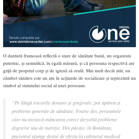
O dantură frumoasă reflectă o stare de sănătate bună, un organism
puternic, şi semnifică, în egală măsură, şi că persoana respectivă are
grijă de propriul corp şi de igienă să orală. Mai mult decât atât, un
zâmbet sănătos este un atu în acţiunile de socializare şi reprezintă un
simbol al statutului social al unei persoane.
“Pe lângă riscurile dentare şi gingivale, pot apărea şi
probleme generale de sănătate. Foarte des, persoanele
care nu mestecă mâncarea corect dezvoltă probleme
digestive sau de nutriţie. Din păcate, în România,
pacientul ajunge destul de târziu la cabinetul medical