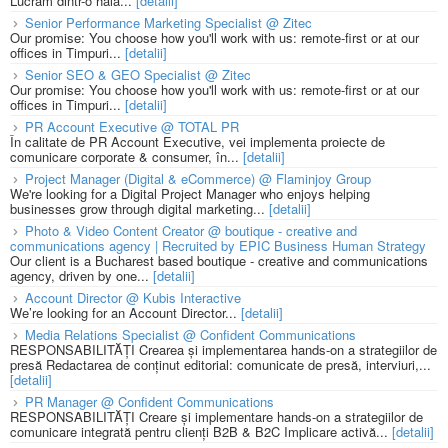
Lucrăm dintr-o hală...
[detalii]
Senior Performance Marketing Specialist @ Zitec
Our promise: You choose how you'll work with us: remote-first or at our
offices in Timpuri...
[detalii]
Senior SEO & GEO Specialist @ Zitec
Our promise: You choose how you'll work with us: remote-first or at our
offices in Timpuri...
[detalii]
PR Account Executive @ TOTAL PR
În calitate de PR Account Executive, vei implementa proiecte de
comunicare corporate & consumer, în...
[detalii]
Project Manager (Digital & eCommerce) @ Flaminjoy Group
We're looking for a Digital Project Manager who enjoys helping
businesses grow through digital marketing...
[detalii]
Photo & Video Content Creator @ boutique - creative and
communications agency | Recruited by EPIC Business Human Strategy
Our client is a Bucharest based boutique - creative and communications
agency, driven by one...
[detalii]
Account Director @ Kubis Interactive
We’re looking for an Account Director...
[detalii]
Media Relations Specialist @ Confident Communications
RESPONSABILITĂȚI Crearea și implementarea hands-on a strategiilor de
presă Redactarea de conținut editorial: comunicate de presă, interviuri,...
[detalii]
PR Manager @ Confident Communications
RESPONSABILITĂȚI Creare și implementare hands-on a strategiilor de
comunicare integrată pentru clienți B2B & B2C Implicare activă...
[detalii]