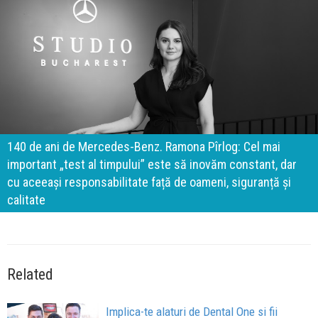
140 de ani de Mercedes-Benz. Ramona Pîrlog: Cel mai
important „test al timpului” este să inovăm constant, dar
cu aceeași responsabilitate față de oameni, siguranță și
calitate
Related
Implica-te alaturi de Dental One si fii