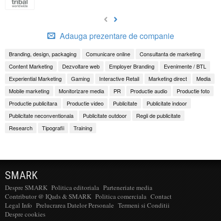
Adauga prezentare de companie
Branding, design, packaging
Comunicare online
Consultanta de marketing
Content Marketing
Dezvoltare web
Employer Branding
Evenimente / BTL
Experiential Marketing
Gaming
Interactive Retail
Marketing direct
Media
Mobile marketing
Monitorizare media
PR
Productie audio
Productie foto
Productie publicitara
Productie video
Publicitate
Publicitate indoor
Publicitate neconventionala
Publicitate outdoor
Regii de publicitate
Research
Tipografii
Training
SMARK
Despre SMARK
Politica editoriala
Parteneriate media
Contributor @ IQads & SMARK
Politica comerciala
Contact
Legal Info
Prelucrarea Datelor Personale
Termeni si Conditii
Despre cookies