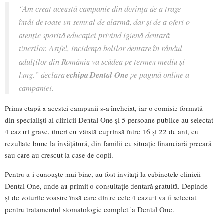
“Am creat această campanie din dorinţa de a trage
întâi de toate un semnal de alarmă, dar şi de a oferi o
atenţie sporită educaţiei privind igienă dentară
tinerilor. Astfel, incidenţa bolilor dentare în rândul
adulţilor din România va scădea pe termen mediu şi
lung.” declara
echipa Dental One
pe pagină online a
campaniei.
Prima etapă a acestei campanii s-a încheiat, iar o comisie formată
din specialişti ai clinicii Dental One şi 5 persoane publice au selectat
4 cazuri grave, tineri cu vârstă cuprinsă între 16 şi 22 de ani, cu
rezultate bune la învăţătură, din familii cu situaţie financiară precară
sau care au crescut la case de copii.
Pentru a-i cunoaşte mai bine, au fost invitaţi la cabinetele clinicii
Dental One, unde au primit o consultaţie dentară gratuită. Depinde
şi de voturile voastre însă care dintre cele 4 cazuri va fi selectat
pentru tratamentul stomatologic complet la Dental One.