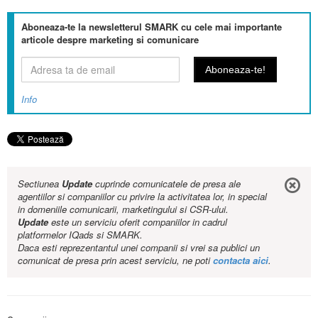
Aboneaza-te la newsletterul SMARK cu cele mai importante
articole despre marketing si comunicare
Info
Sectiunea
Update
cuprinde comunicatele de presa ale
agentiilor si companiilor cu privire la activitatea lor, in special
in domeniile comunicarii, marketingului si CSR-ului.
Update
este un serviciu oferit companiilor in cadrul
platformelor IQads si SMARK.
Daca esti reprezentantul unei companii si vrei sa publici un
comunicat de presa prin acest serviciu, ne poti
contacta aici
.