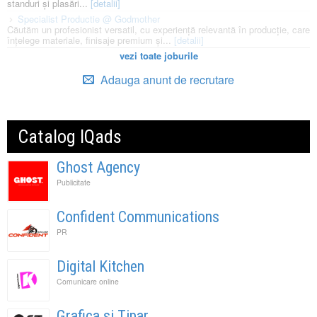
standuri și plasări...
[detalii]
Specialist Productie @ Godmother
Căutăm un profesionist versatil, cu experiență relevantă în producție, care
înțelege materiale, finisaje premium și...
[detalii]
vezi toate joburile
Adauga anunt de recrutare
Catalog IQads
Ghost Agency
Publicitate
Confident Communications
PR
Digital Kitchen
Comunicare online
Grafica si Tipar