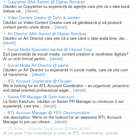
Copywriter (Mid–Senior) @ Digitas România
Căutăm un Copywriter cu experiență de agenție care știe că o idee bună
trebuie să...
[detalii]
Video Content Creator @ Cohn & Jansen
Căutăm un Video Content Creator care să gândească și să producă
content pentru unele dintre...
[detalii]
Art Director (Mid–Senior) @ Digitas România
Căutăm un Art Director care știe că e tare când o idee arată bine, dar...
[detalii]
Social Media Specialist wanted @ Internet Corp
Ești pasionat(ă) de social media, content creation și tendințele digitale?
Ai un ochi format pentru...
[detalii]
Social Media Art Director @ pastel
Căutăm un Art Director cu experiență în social media, care să știe cum
să transforme...
[detalii]
ATL Account Coordinator @ Oxygen
We’re looking for an ATL Account Coordinator – an organized, proactive,
and detail-oriented professional eager...
[detalii]
Senior PR Manager @ Golin Ketchum
La Golin Ketchum, căutăm un Senior PR Manager cu minimum 5 ani
experiență, care știe...
[detalii]
BTL Account Manager @ YES Communication
Job description: We're on the lookout for an awesome BTL Account
Manager to join our vibrant...
[detalii]
3D Artist – Shopper Experience @ Mercury360
Ai cel puțin 7 ani experiență în zona de BTL (evenimente, activări,