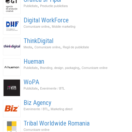
,
Publicitate
Productie publicitara
Digital WorkForce
,
Comunicare online
Mobile marketing
ThinkDigital
,
,
Media
Comunicare online
Regii de publicitate
Hueman
,
,
Publicitate
Branding, design, packaging
Comunicare online
WoPA
,
Publicitate
Evenimente / BTL
Biz Agency
,
Evenimente / BTL
Marketing direct
Tribal Worldwide Romania
Comunicare online