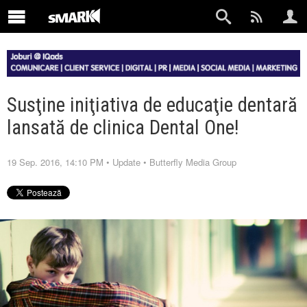
Susţine iniţiativa de educaţie dentară
lansată de clinica Dental One!
19 Sep. 2016, 14:10 PM
•
Update
•
Butterfly Media Group