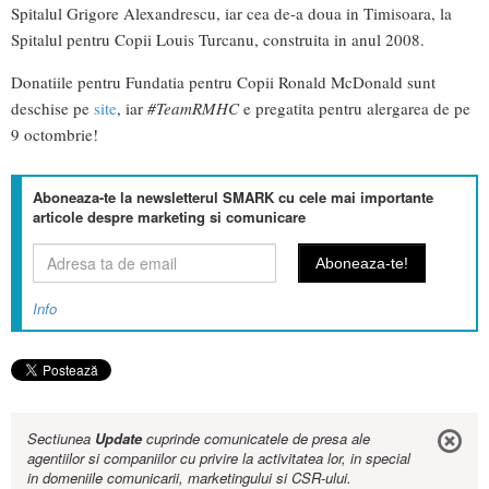
Spitalul Grigore Alexandrescu, iar cea de-a doua in Timisoara, la
Spitalul pentru Copii Louis Turcanu, construita in anul 2008.
Donatiile pentru Fundatia pentru Copii Ronald McDonald sunt
deschise pe
site
, iar
#TeamRMHC
e pregatita pentru alergarea de pe
9 octombrie!
Aboneaza-te la newsletterul SMARK cu cele mai importante
articole despre marketing si comunicare
Info
Sectiunea
Update
cuprinde comunicatele de presa ale
agentiilor si companiilor cu privire la activitatea lor, in special
in domeniile comunicarii, marketingului si CSR-ului.