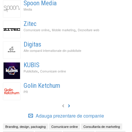
Spoon Media
Media
Zitec
,
,
Comunicare online
Mobile marketing
Dezvoltare web
Digitas
Alte companii internationale din publicitate
KUBIS
,
Publicitate
Comunicare online
Golin Ketchum
PR
Adauga prezentare de companie
Branding, design, packaging
Comunicare online
Consultanta de marketing