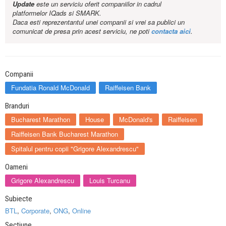
Update
este un serviciu oferit companiilor in cadrul
platformelor IQads si SMARK.
Daca esti reprezentantul unei companii si vrei sa publici un
comunicat de presa prin acest serviciu, ne poti
contacta aici
.
Companii
Fundatia Ronald McDonald
Raiffeisen Bank
Branduri
Bucharest Marathon
House
McDonald's
Raiffeisen
Raiffeisen Bank Bucharest Marathon
Spitalul pentru copii "Grigore Alexandrescu"
Oameni
Grigore Alexandrescu
Louis Turcanu
Subiecte
BTL
,
Corporate
,
ONG
,
Online
Sectiune