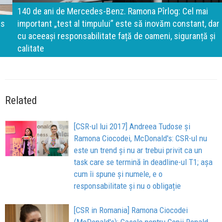
140 de ani de Mercedes-Benz. Ramona Pîrlog: Cel mai
important „test al timpului” este să inovăm constant, dar
cu aceeași responsabilitate față de oameni, siguranță și
calitate
Related
[CSR-ul lui 2017] Andreea Tudose și
Ramona Ciocodei, McDonald's: CSR-ul nu
este un trend și nu ar trebui privit ca un
task care se termină în deadline-ul T1; așa
cum îi spune și numele, e o
responsabilitate și nu o obligație
[CSR in Romania] Ramona Ciocodei