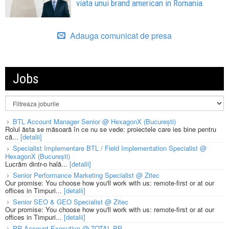
viata unui brand american in Romania
Adauga comunicat de presa
Jobs
BTL Account Manager Senior @ HexagonX (București)
Rolul ăsta se măsoară în ce nu se vede: proiectele care ies bine pentru
că...
[detalii]
Specialist Implementare BTL / Field Implementation Specialist @
HexagonX (București)
Lucrăm dintr-o hală...
[detalii]
Senior Performance Marketing Specialist @ Zitec
Our promise: You choose how you'll work with us: remote-first or at our
offices in Timpuri...
[detalii]
Senior SEO & GEO Specialist @ Zitec
Our promise: You choose how you'll work with us: remote-first or at our
offices in Timpuri...
[detalii]
PR Account Executive @ TOTAL PR