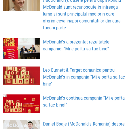
(McDonald's): Casele pentru Copii Ronald
McDonald sunt recunoscute in intreaga
lume si sunt principalul mod prin care
oferim ceva inapoi comunitatilor din care
facem parte
McDonald’s a prezentat rezultatele
campaniei "Mi-e pofta sa fac bine"
Leo Burnett & Target comunica pentru
McDonald’s in campania "Mi-e pofta sa fac
bine"
McDonald's continua campania "Mi-e pofta
sa fac bine!"
Daniel Boaje (McDonald’s Romania) despre