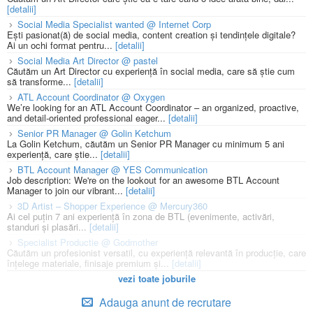
[detalii]
Social Media Specialist wanted @ Internet Corp
Ești pasionat(ă) de social media, content creation și tendințele digitale?
Ai un ochi format pentru...
[detalii]
Social Media Art Director @ pastel
Căutăm un Art Director cu experiență în social media, care să știe cum
să transforme...
[detalii]
ATL Account Coordinator @ Oxygen
We’re looking for an ATL Account Coordinator – an organized, proactive,
and detail-oriented professional eager...
[detalii]
Senior PR Manager @ Golin Ketchum
La Golin Ketchum, căutăm un Senior PR Manager cu minimum 5 ani
experiență, care știe...
[detalii]
BTL Account Manager @ YES Communication
Job description: We're on the lookout for an awesome BTL Account
Manager to join our vibrant...
[detalii]
3D Artist – Shopper Experience @ Mercury360
Ai cel puțin 7 ani experiență în zona de BTL (evenimente, activări,
standuri și plasări...
[detalii]
Specialist Productie @ Godmother
Căutăm un profesionist versatil, cu experiență relevantă în producție, care
înțelege materiale, finisaje premium și...
[detalii]
vezi toate joburile
Adauga anunt de recrutare