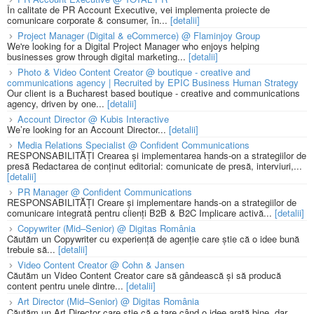
În calitate de PR Account Executive, vei implementa proiecte de
comunicare corporate & consumer, în...
[detalii]
Project Manager (Digital & eCommerce) @ Flaminjoy Group
We're looking for a Digital Project Manager who enjoys helping
businesses grow through digital marketing...
[detalii]
Photo & Video Content Creator @ boutique - creative and
communications agency | Recruited by EPIC Business Human Strategy
Our client is a Bucharest based boutique - creative and communications
agency, driven by one...
[detalii]
Account Director @ Kubis Interactive
We’re looking for an Account Director...
[detalii]
Media Relations Specialist @ Confident Communications
RESPONSABILITĂȚI Crearea și implementarea hands-on a strategiilor de
presă Redactarea de conținut editorial: comunicate de presă, interviuri,...
[detalii]
PR Manager @ Confident Communications
RESPONSABILITĂȚI Creare și implementare hands-on a strategiilor de
comunicare integrată pentru clienți B2B & B2C Implicare activă...
[detalii]
Copywriter (Mid–Senior) @ Digitas România
Căutăm un Copywriter cu experiență de agenție care știe că o idee bună
trebuie să...
[detalii]
Video Content Creator @ Cohn & Jansen
Căutăm un Video Content Creator care să gândească și să producă
content pentru unele dintre...
[detalii]
Art Director (Mid–Senior) @ Digitas România
Căutăm un Art Director care știe că e tare când o idee arată bine, dar...