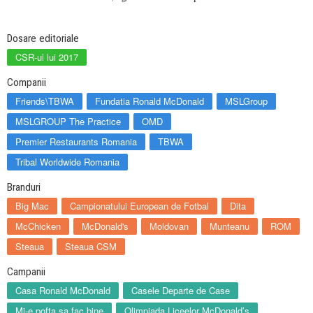
Dosare editoriale
CSR-ul lui 2017
Companii
Friends\TBWA
Fundatia Ronald McDonald
MSLGroup
MSLGROUP The Practice
OMD
Premier Restaurants Romania
TBWA
Tribal Worldwide Romania
Branduri
Big Mac
Campionatului European de Fotbal
Dita
McChicken
McDonald's
Moldovan
Munteanu
ROM
Steaua
Steaua CSM
Campanii
Casa Ronald McDonald
Casele Departe de Case
Mi-e pofta sa fac bine
Olimpiada Liceelor McDonald’s