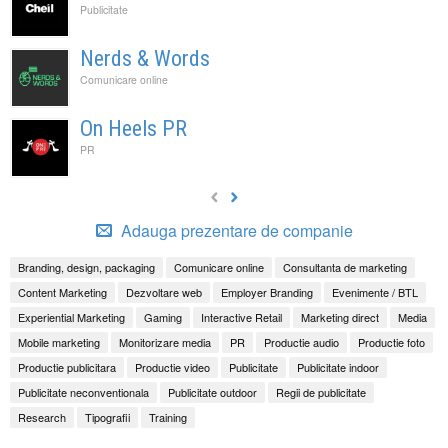
Publicitate
Nerds & Words
Comunicare online
On Heels PR
PR
Adauga prezentare de companie
Branding, design, packaging
Comunicare online
Consultanta de marketing
Content Marketing
Dezvoltare web
Employer Branding
Evenimente / BTL
Experiential Marketing
Gaming
Interactive Retail
Marketing direct
Media
Mobile marketing
Monitorizare media
PR
Productie audio
Productie foto
Productie publicitara
Productie video
Publicitate
Publicitate indoor
Publicitate neconventionala
Publicitate outdoor
Regii de publicitate
Research
Tipografii
Training