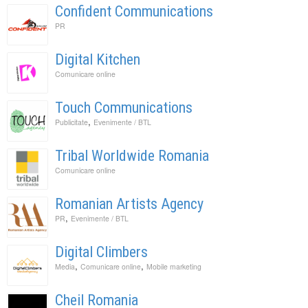
Confident Communications
PR
Digital Kitchen
Comunicare online
Touch Communications
,
Publicitate
Evenimente / BTL
Tribal Worldwide Romania
Comunicare online
Romanian Artists Agency
,
PR
Evenimente / BTL
Digital Climbers
,
,
Media
Comunicare online
Mobile marketing
Cheil Romania