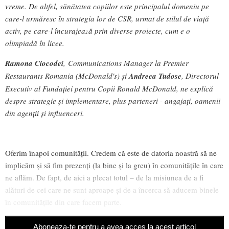
vreme. De altfel, sănătatea copiilor este principalul domeniu pe
care-l urmăresc în strategia lor de CSR, urmat de stilul de viață
activ, pe care-l încurajează prin diverse proiecte, cum e o
olimpiadă în licee.
Ramona Ciocodei
, Communications Manager la Premier
Restaurants Romania (McDonald's) și
Andreea Tudose
, Directorul
Executiv al Fundației pentru Copii Ronald McDonald, ne explică
despre strategie și implementare, plus parteneri - angajați, oamenii
din agenții și influenceri.
Oferim înapoi comunității. Credem că este de datoria noastră să ne
implicăm şi să fim prezenți (la bine și la greu) în comunitățile în care
ne aflăm. De fapt, de aici a plecat totul – de la misiunea de a fi
alături de cei care ne sunt aproape și de a încerca să aducem binele
în comunitățile din care facem parte.
Aboneaza-te pentru a avea acces la acest articol