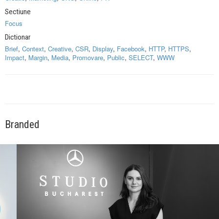
Sectiune
Focus
Dictionar
Brief
,
Context
,
Creative
,
CSR
,
Display
,
Facebook
,
HTTP
,
HTTPS
,
Impact
,
Margin
,
Media
,
Promovare
,
Public
,
SELECT
,
WWW
Branded