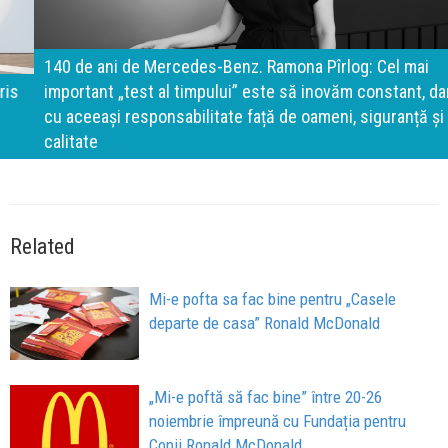
140 de ani de Mercedes-Benz. Ramona Pîrlog: Cel mai
important „test al timpului” este să inovăm constant, dar
cu aceeași responsabilitate față de oameni, siguranță și
calitate
Related
Mi-e pofta sa fac bine pentru „Casele
departe de casa” Ronald McDonald
„Mi-e poftă să fac bine” între 20-26
noiembrie împreună cu Fundația pentru
Copii Ronald McDonald