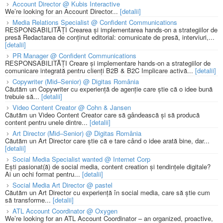
Account Director @ Kubis Interactive
We’re looking for an Account Director...
[detalii]
Media Relations Specialist @ Confident Communications
RESPONSABILITĂȚI Crearea și implementarea hands-on a strategiilor de
presă Redactarea de conținut editorial: comunicate de presă, interviuri,...
[detalii]
PR Manager @ Confident Communications
RESPONSABILITĂȚI Creare și implementare hands-on a strategiilor de
comunicare integrată pentru clienți B2B & B2C Implicare activă...
[detalii]
Copywriter (Mid–Senior) @ Digitas România
Căutăm un Copywriter cu experiență de agenție care știe că o idee bună
trebuie să...
[detalii]
Video Content Creator @ Cohn & Jansen
Căutăm un Video Content Creator care să gândească și să producă
content pentru unele dintre...
[detalii]
Art Director (Mid–Senior) @ Digitas România
Căutăm un Art Director care știe că e tare când o idee arată bine, dar...
[detalii]
Social Media Specialist wanted @ Internet Corp
Ești pasionat(ă) de social media, content creation și tendințele digitale?
Ai un ochi format pentru...
[detalii]
Social Media Art Director @ pastel
Căutăm un Art Director cu experiență în social media, care să știe cum
să transforme...
[detalii]
ATL Account Coordinator @ Oxygen
We’re looking for an ATL Account Coordinator – an organized, proactive,