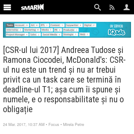
[CSR-ul lui 2017] Andreea Tudose și
Ramona Ciocodei, McDonald's: CSR-
ul nu este un trend și nu ar trebui
privit ca un task care se termină în
deadline-ul T1; așa cum îi spune și
numele, e o responsabilitate și nu o
obligație
24 Mar. 2017, 10:37 AM
•
Focus
•
Mirela Petre