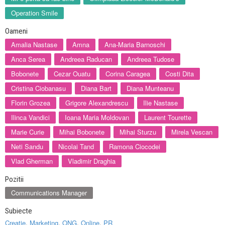
Operation Smile
Oameni
Amalia Nastase
Amna
Ana-Maria Barnoschi
Anca Serea
Andreea Raducan
Andreea Tudose
Bobonete
Cezar Ouatu
Corina Caragea
Costi Dita
Cristina Ciobanasu
Diana Bart
Diana Munteanu
Florin Grozea
Grigore Alexandrescu
Ilie Nastase
Ilinca Vandici
Ioana Maria Moldovan
Laurent Tourette
Marie Curie
Mihai Bobonete
Mihai Sturzu
Mirela Vescan
Neti Sandu
Nicolai Tand
Ramona Ciocodei
Vlad Gherman
Vladimir Draghia
Pozitii
Communications Manager
Subiecte
Creatie
,
Marketing
,
ONG
,
Online
,
PR