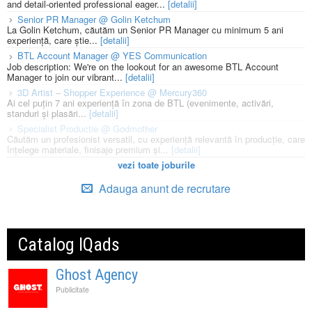
and detail-oriented professional eager...
[detalii]
Senior PR Manager @ Golin Ketchum
La Golin Ketchum, căutăm un Senior PR Manager cu minimum 5 ani
experiență, care știe...
[detalii]
BTL Account Manager @ YES Communication
Job description: We're on the lookout for an awesome BTL Account
Manager to join our vibrant...
[detalii]
3D Artist – Shopper Experience @ Mercury360
Ai cel puțin 7 ani experiență în zona de BTL (evenimente, activări,
standuri și plasări...
[detalii]
Specialist Productie @ Godmother
Căutăm un profesionist versatil, cu experiență relevantă în producție, care
înțelege materiale, finisaje premium și...
[detalii]
vezi toate joburile
Adauga anunt de recrutare
Catalog IQads
Ghost Agency
Publicitate