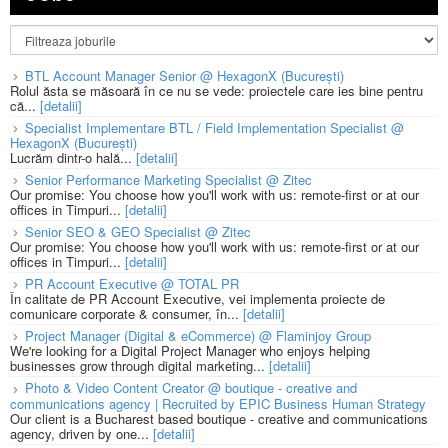
BTL Account Manager Senior @ HexagonX (București)
Rolul ăsta se măsoară în ce nu se vede: proiectele care ies bine pentru
că...
[detalii]
Specialist Implementare BTL / Field Implementation Specialist @
HexagonX (București)
Lucrăm dintr-o hală...
[detalii]
Senior Performance Marketing Specialist @ Zitec
Our promise: You choose how you'll work with us: remote-first or at our
offices in Timpuri...
[detalii]
Senior SEO & GEO Specialist @ Zitec
Our promise: You choose how you'll work with us: remote-first or at our
offices in Timpuri...
[detalii]
PR Account Executive @ TOTAL PR
În calitate de PR Account Executive, vei implementa proiecte de
comunicare corporate & consumer, în...
[detalii]
Project Manager (Digital & eCommerce) @ Flaminjoy Group
We're looking for a Digital Project Manager who enjoys helping
businesses grow through digital marketing...
[detalii]
Photo & Video Content Creator @ boutique - creative and
communications agency | Recruited by EPIC Business Human Strategy
Our client is a Bucharest based boutique - creative and communications
agency, driven by one...
[detalii]