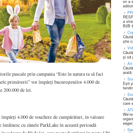
on a 
editor
PR
RESPO
a stra
B2B &
Cop
Căută
știe c
Vi
Căută
și să
Art
Căută
arată 
rile pascale prin campania “Este în natura ta să faci
Soc
ânele primăverii” vor împărți bucureștenilor 4.000 de
Ești 
tendin
de 200.000 de lei.
Soc
Căută
care 
AT
We’re
or împărți 4.000 de vouchere de cumpărături, în valoare
organi
eager
se întâlnesc cu zânele ParkLake în această perioadă
Se