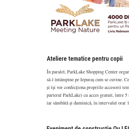
Ateliere tematice pentru copii
În paralel, ParkLake Shopping Center organi
să-l întâmpine pe Iepuraș cum se cuvine. Cei
și își vor confecționa propriile accesorii t
parterul ParkLake) cu acces gratuit, între 5 
iar sâmbătă și duminică, în intervalul orar 
Eveniment de construcție Ou L