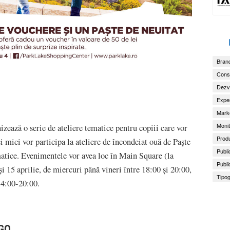
Brand
Consu
Dezv
Exper
Marke
Monit
zează o serie de ateliere tematice pentru copiii care vor
Produ
 mici vor participa la ateliere de încondeiat ouă de Paște
Publi
ematice. Evenimentele vor avea loc în Main Square (la
Publi
și 15 aprilie, de miercuri până vineri între 18:00 și 20:00,
Tipog
14:00-20:00.
EGO