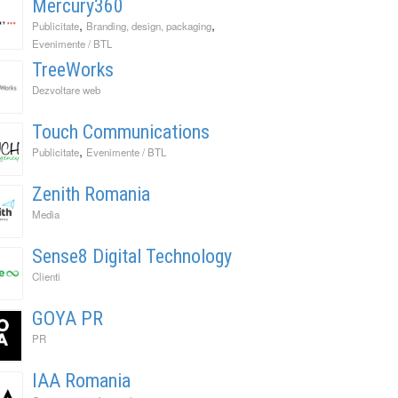
Mercury360
,
,
Publicitate
Branding, design, packaging
Evenimente / BTL
TreeWorks
Dezvoltare web
Touch Communications
,
Publicitate
Evenimente / BTL
Zenith Romania
Media
Sense8 Digital Technology
Clienti
GOYA PR
PR
IAA Romania