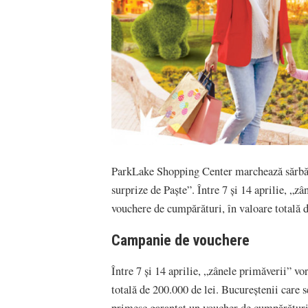
ParkLake Shopping Center marchează sărbăto
surprize de Paște”. Între 7 și 14 aprilie, „z
vouchere de cumpărături, în valoare totală 
Campanie de vouchere
Între 7 și 14 aprilie, „zânele primăverii” v
totală de 200.000 de lei. Bucureștenii care 