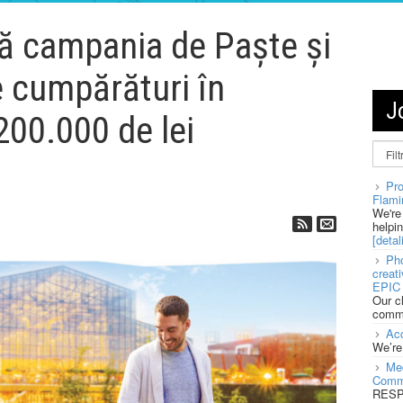
ă campania de Paște și
 cumpărături în
J
200.000 de lei
Pro
Flami
We're
helpi
[detali
Pho
creat
EPIC 
Our c
commu
Acc
We’re
Med
Comm
RESPO