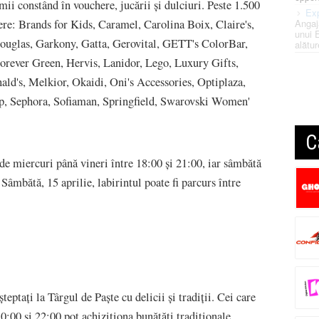
remii constând în vouchere, jucării și dulciuri. Peste 1.500
Exp
ere: Brands for Kids, Caramel, Carolina Boix, Claire's,
Angaj
unui 
Douglas, Garkony, Gatta, Gerovital, GETT's ColorBar,
alătur
rever Green, Hervis, Lanidor, Lego, Luxury Gifts,
d's, Melkior, Okaidi, Oni's Accessories, Optiplaza,
up, Sephora, Sofiaman, Springfield, Swarovski Women'
C
de miercuri până vineri între 18:00 și 21:00, iar sâmbătă
Sâmbătă, 15 aprilie, labirintul poate fi parcurs între
teptați la Târgul de Paște cu delicii și tradiții. Cei care
0:00 și 22:00 pot achiziționa bunătăți tradiționale,