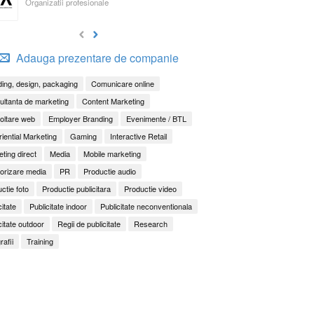
Organizatii profesionale
Adauga prezentare de companie
ing, design, packaging
Comunicare online
ltanta de marketing
Content Marketing
oltare web
Employer Branding
Evenimente / BTL
iential Marketing
Gaming
Interactive Retail
ting direct
Media
Mobile marketing
orizare media
PR
Productie audio
ctie foto
Productie publicitara
Productie video
citate
Publicitate indoor
Publicitate neconventionala
citate outdoor
Regii de publicitate
Research
rafii
Training