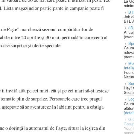
n valoare de 50 de lei, care poate fi utilizat în peste 120
La Go
minim
. Lista magazinelor participante în campanie poate fi
BT
Job d
BTL A
3D 
e de Paște” marchează sezonul cumpărăturilor de
Ai ce
(eveni
ile între 20 aprilie și 30 mai, perioadă în care centrul
Spe
oase surprize și oferte speciale.
Căută
releva
premi
Mot
Intell
Found
Natura
So
Hey! 
i invită atât pe cei mici, cât și pe cei mari să-și testeze
Socia
t tematic plin de surprize. Persoanele care trec pragul
Log
Căută
 așteptate să se aventureze în labirint pentru a câștiga
alătur
[detali
Gro
Grou
ne o dorință la automatul de Paște, situat la ieșirea din
Your 
opport