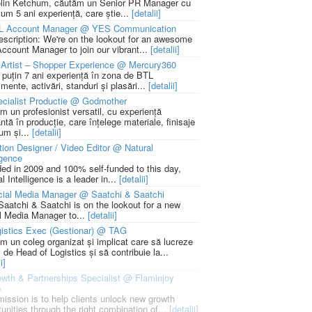
lin Ketchum, căutăm un Senior PR Manager cu
um 5 ani experiență, care știe...
[detalii]
L Account Manager @ YES Communication
escription: We're on the lookout for an awesome
ccount Manager to join our vibrant...
[detalii]
Artist – Shopper Experience @ Mercury360
l puțin 7 ani experiență în zona de BTL
mente, activări, standuri și plasări...
[detalii]
cialist Productie @ Godmother
m un profesionist versatil, cu experiență
ntă în producție, care înțelege materiale, finisaje
um și...
[detalii]
ion Designer / Video Editor @ Natural
igence
ed in 2009 and 100% self-funded to this day,
l Intelligence is a leader in...
[detalii]
cial Media Manager @ Saatchi & Saatchi
Saatchi & Saatchi is on the lookout for a new
l Media Manager to...
[detalii]
istics Exec (Gestionar) @ TAG
m un coleg organizat și implicat care să lucreze
i de Head of Logistics și să contribuie la...
i]
wth & Partnerships Specialist @ Flaminjoy
p
mission is to help clients unlock new growth
unities through the right combination of...
[detalii]