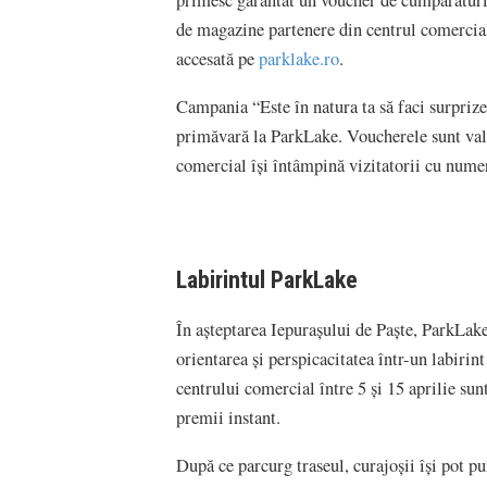
primesc garantat un voucher de cumpărături î
de magazine partenere din centrul comercial
accesată pe
parklake.ro
.
Campania “Este în natura ta să faci surpriz
primăvară la ParkLake. Voucherele sunt valab
comercial își întâmpină vizitatorii cu numer
Labirintul ParkLake
În așteptarea Iepurașului de Paște, ParkLake î
orientarea și perspicacitatea într-un labirin
centrului comercial între 5 și 15 aprilie sunt
premii instant.
După ce parcurg traseul, curajoșii își pot pu