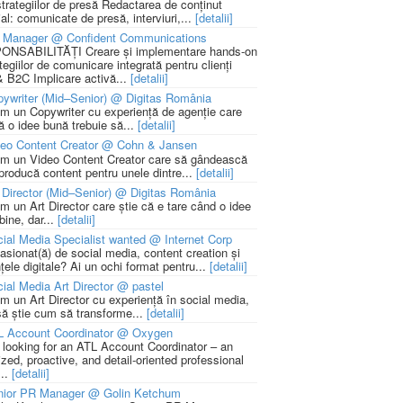
strategiilor de presă Redactarea de conținut
ial: comunicate de presă, interviuri,...
[detalii]
 Manager @ Confident Communications
NSABILITĂȚI Creare și implementare hands-on
tegiilor de comunicare integrată pentru clienți
 B2C Implicare activă...
[detalii]
ywriter (Mid–Senior) @ Digitas România
m un Copywriter cu experiență de agenție care
ă o idee bună trebuie să...
[detalii]
deo Content Creator @ Cohn & Jansen
m un Video Content Creator care să gândească
 producă content pentru unele dintre...
[detalii]
 Director (Mid–Senior) @ Digitas România
m un Art Director care știe că e tare când o idee
bine, dar...
[detalii]
ial Media Specialist wanted @ Internet Corp
pasionat(ă) de social media, content creation și
țele digitale? Ai un ochi format pentru...
[detalii]
ial Media Art Director @ pastel
m un Art Director cu experiență în social media,
să știe cum să transforme...
[detalii]
L Account Coordinator @ Oxygen
 looking for an ATL Account Coordinator – an
zed, proactive, and detail-oriented professional
...
[detalii]
nior PR Manager @ Golin Ketchum