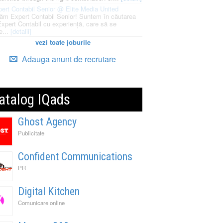
ert Contabil Senior @ Elite Media United
ăm Expert Contabil Senior! Suntem în căutarea
Expert Contabil cu experiență, care să se
e...
[detalii]
vezi toate joburile
Adauga anunt de recrutare
atalog IQads
Ghost Agency
Publicitate
Confident Communications
PR
Digital Kitchen
Comunicare online