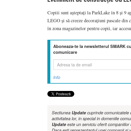
Copiii sunt așteptați la ParkLake în 8 și 9 a
LEGO și să creeze decorațiuni pascale din 
în zona magazinelor pentru copii, iar accesul
Aboneaza-te la newsletterul SMARK cu 
comunicare
Info
Sectiunea
Update
cuprinde comunicatele de
activitatea lor, in special in domeniile comu
Update
este un serviciu oferit companiilo
Daca esti reprezentantul unei companii si v