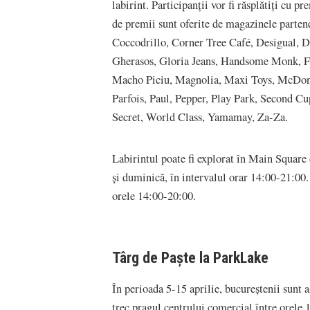
labirint. Participanții vor fi răsplătiți cu p
de premii sunt oferite de magazinele parten
Coccodrillo, Corner Tree Café, Desigual, 
Gherasos, Gloria Jeans, Handsome Monk, Fo
Macho Piciu, Magnolia, Maxi Toys, McDonal
Parfois, Paul, Pepper, Play Park, Second C
Secret, World Class, Yamamay, Za-Za.
Labirintul poate fi explorat în Main Square 
și duminică, în intervalul orar 14:00-21:00. 
orele 14:00-20:00.
Târg de Paște la ParkLake
În perioada 5-15 aprilie, bucureștenii sunt aș
trec pragul centrului comercial între orele 1