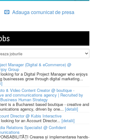
Adauga comunicat de presa
obs
ject Manager (Digital & eCommerce) @
njoy Group
 looking for a Digital Project Manager who enjoys
ng businesses grow through digital marketing...
i]
to & Video Content Creator @ boutique -
ive and communications agency | Recruited by
Business Human Strategy
lient is a Bucharest based boutique - creative and
nications agency, driven by one...
[detalii]
ount Director @ Kubis Interactive
 looking for an Account Director...
[detalii]
ia Relations Specialist @ Confident
unications
NSABILITĂȚI Crearea și implementarea hands-