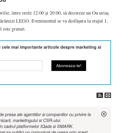
prilie, între orele 12:00 și 20:00, să decoreze un Ou uriaș
cărămizi LEGO. Evenimentul se va desfăşura la etajul 1,
 este gratuit.
cele mai importante articole despre marketing si
 presa ale agentiilor si companiilor cu privire la
nicarii, marketingului si CSR-ului.
r in cadrul platformelor IQads si SMARK.
rei sa publici un comunicat de presa prin acest