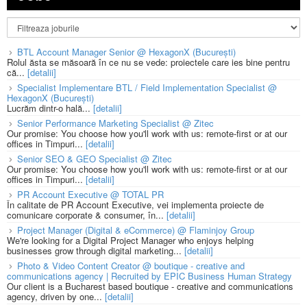
BTL Account Manager Senior @ HexagonX (București)
Rolul ăsta se măsoară în ce nu se vede: proiectele care ies bine pentru
că...
[detalii]
Specialist Implementare BTL / Field Implementation Specialist @
HexagonX (București)
Lucrăm dintr-o hală...
[detalii]
Senior Performance Marketing Specialist @ Zitec
Our promise: You choose how you'll work with us: remote-first or at our
offices in Timpuri...
[detalii]
Senior SEO & GEO Specialist @ Zitec
Our promise: You choose how you'll work with us: remote-first or at our
offices in Timpuri...
[detalii]
PR Account Executive @ TOTAL PR
În calitate de PR Account Executive, vei implementa proiecte de
comunicare corporate & consumer, în...
[detalii]
Project Manager (Digital & eCommerce) @ Flaminjoy Group
We're looking for a Digital Project Manager who enjoys helping
businesses grow through digital marketing...
[detalii]
Photo & Video Content Creator @ boutique - creative and
communications agency | Recruited by EPIC Business Human Strategy
Our client is a Bucharest based boutique - creative and communications
agency, driven by one...
[detalii]