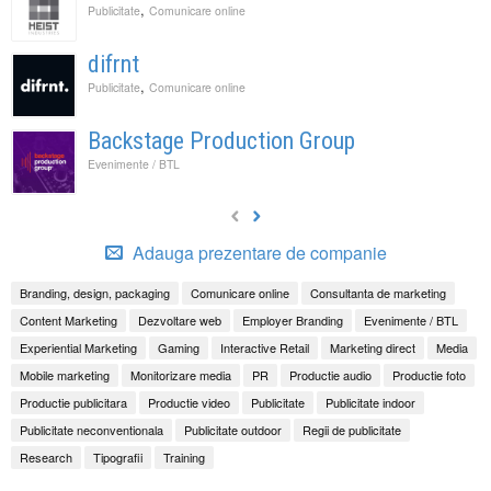
,
Publicitate
Comunicare online
difrnt
,
Publicitate
Comunicare online
Backstage Production Group
Evenimente / BTL
Adauga prezentare de companie
Branding, design, packaging
Comunicare online
Consultanta de marketing
Content Marketing
Dezvoltare web
Employer Branding
Evenimente / BTL
Experiential Marketing
Gaming
Interactive Retail
Marketing direct
Media
Mobile marketing
Monitorizare media
PR
Productie audio
Productie foto
Productie publicitara
Productie video
Publicitate
Publicitate indoor
Publicitate neconventionala
Publicitate outdoor
Regii de publicitate
Research
Tipografii
Training