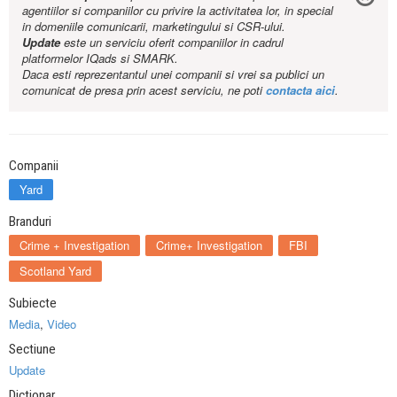
agentiilor si companiilor cu privire la activitatea lor, in special
in domeniile comunicarii, marketingului si CSR-ului.
Update
este un serviciu oferit companiilor in cadrul
platformelor IQads si SMARK.
Daca esti reprezentantul unei companii si vrei sa publici un
comunicat de presa prin acest serviciu, ne poti
contacta aici
.
Companii
Yard
Branduri
Crime + Investigation
Crime+ Investigation
FBI
Scotland Yard
Subiecte
Media
,
Video
Sectiune
Update
Dictionar