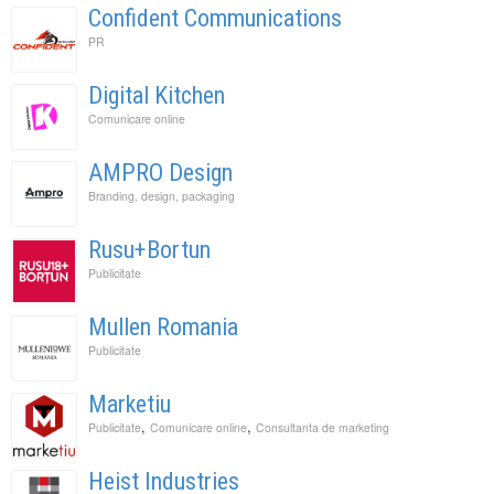
Confident Communications
PR
Digital Kitchen
Comunicare online
AMPRO Design
Branding, design, packaging
Rusu+Bortun
Publicitate
Mullen Romania
Publicitate
Marketiu
,
,
Publicitate
Comunicare online
Consultanta de marketing
Heist Industries