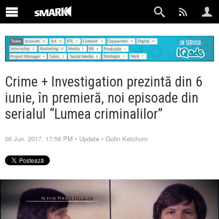
Crime + Investigation prezintă din 6
iunie, în premieră, noi episoade din
serialul “Lumea criminalilor”
06 Jun. 2017, 17:56 PM
•
Update
•
Golin Ketchum