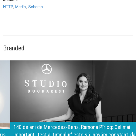
HTTP
,
Media
,
Schema
Branded
140 de ani de Mercedes-Benz. Ramona Pîrlog: Cel mai
important „test al timpului” este să inovăm constant, dar