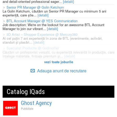
and detail-oriented professional eager...
[detalii]
Senior PR Manager @ Golin Ketchum
La Golin Ketchum, căutăm un Senior PR Manager cu minimum 5 ani
experiență, care știe...
[detalii]
BTL Account Manager @ YES Communication
Job description: We're on the lookout for an awesome BTL Account
Manager to join our vibrant...
[detalii]
3D Artist – Shopper Experience @ Mercury360
Ai cel puțin 7 ani experiență în zona de BTL (evenimente, activări,
standuri și plasări...
[detalii]
Specialist Productie @ Godmother
Căutăm un profesionist versatil, cu experiență relevantă în producție, care
înțelege materiale, finisaje premium și...
[detalii]
vezi toate joburile
Adauga anunt de recrutare
Catalog IQads
Ghost Agency
Publicitate