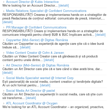
Account Director @ Kubis Interactive
We’re looking for an Account Director...
[detalii]
Media Relations Specialist @ Confident Communications
RESPONSABILITĂȚI Crearea și implementarea hands-on a strategiilor de
presă Redactarea de conținut editorial: comunicate de presă, interviuri,...
[detalii]
PR Manager @ Confident Communications
RESPONSABILITĂȚI Creare și implementare hands-on a strategiilor de
comunicare integrată pentru clienți B2B & B2C Implicare activă...
[detalii]
Copywriter (Mid–Senior) @ Digitas România
Căutăm un Copywriter cu experiență de agenție care știe că o idee bună
trebuie să...
[detalii]
Video Content Creator @ Cohn & Jansen
Căutăm un Video Content Creator care să gândească și să producă
content pentru unele dintre...
[detalii]
Art Director (Mid–Senior) @ Digitas România
Căutăm un Art Director care știe că e tare când o idee arată bine, dar...
[detalii]
Social Media Specialist wanted @ Internet Corp
Ești pasionat(ă) de social media, content creation și tendințele digitale?
Ai un ochi format pentru...
[detalii]
Social Media Art Director @ pastel
Căutăm un Art Director cu experiență în social media, care să știe cum
să transforme...
[detalii]
ATL Account Coordinator @ Oxygen
We’re looking for an ATL Account Coordinator – an organized, proactive,