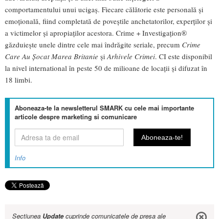
comportamentului unui ucigaş. Fiecare călătorie este personală şi
emoţională, fiind completată de poveştile anchetatorilor, experţilor şi
a victimelor și apropiaților acestora. Crime + Investigațion®
găzduiește unele dintre cele mai îndrăgite seriale, precum
Crime
Care Au Șocat Marea Britanie
și
Arhivele Crimei
. CI este disponibil
la nivel international în peste 50 de milioane de locații și difuzat în
18 limbi.
Aboneaza-te la newsletterul SMARK cu cele mai importante
articole despre marketing si comunicare
Info
Sectiunea
Update
cuprinde comunicatele de presa ale