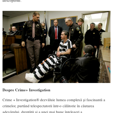
descoperite.
Despre Crime+ Investigation
Crime + Investigation® dezvăluie lumea complexă și fascinantă a
crimelor, purtând telespectatorii într-o călătorie în căutarea
adevărului, dreptății şi a unei mai bune înțelegeri a