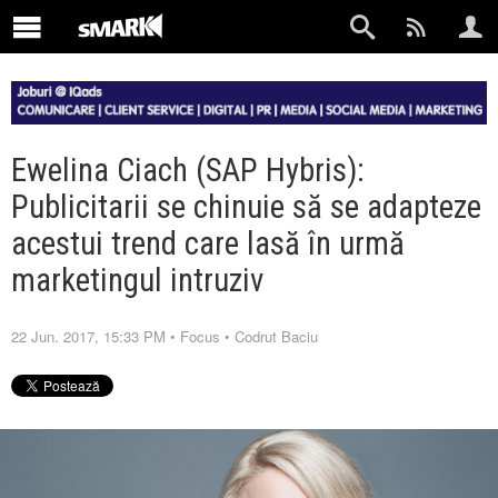
Ewelina Ciach (SAP Hybris):
Publicitarii se chinuie să se adapteze
acestui trend care lasă în urmă
marketingul intruziv
22 Jun. 2017, 15:33 PM
•
Focus
•
Codrut Baciu