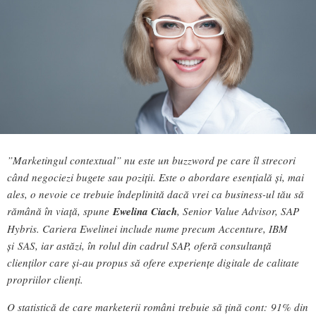
”Marketingul contextual” nu este un buzzword pe care îl strecori
când negociezi bugete sau poziții. Este o abordare esențială și, mai
ales, o nevoie ce trebuie îndeplinită dacă vrei ca business-ul tău să
rămână în viață, spune
Ewelina Ciach
, Senior Value Advisor, SAP
Hybris. Cariera Ewelinei include nume precum Accenture, IBM
și SAS, iar astăzi, în rolul din cadrul SAP, oferă consultanță
clienților care și-au propus să ofere experiențe digitale de calitate
propriilor clienți.
O statistică de care marketerii români trebuie să țină cont: 91% din