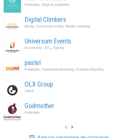
,
Publicitate
Regii de publicitate
Digital Climbers
,
,
Media
Comunicare online
Mobile marketing
Universum Events
,
Evenimente / BTL
Training
pastel
,
,
Publicitate
Experiential Marketing
Employer Branding
OLX Group
Clienti
Godmother
Publicitate
Adauga prezentare de companie