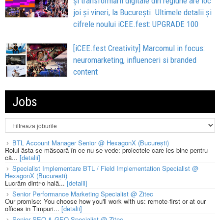
și transformării digitale din regiune are loc
joi și vineri, la București. Ultimele detalii și
cifrele noului iCEE.fest: UPGRADE 100
[iCEE.fest Creativity] Marcomul in focus:
neuromarketing, influenceri si branded
content
Jobs
BTL Account Manager Senior @ HexagonX (București)
Rolul ăsta se măsoară în ce nu se vede: proiectele care ies bine pentru
că...
[detalii]
Specialist Implementare BTL / Field Implementation Specialist @
HexagonX (București)
Lucrăm dintr-o hală...
[detalii]
Senior Performance Marketing Specialist @ Zitec
Our promise: You choose how you'll work with us: remote-first or at our
offices in Timpuri...
[detalii]
Senior SEO & GEO Specialist @ Zitec