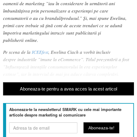
oamenii de marketing ”iau în considerare în următorii ani
îmbunătățirea prin personalizare a experienței pe care
consumatorii o au cu brandul/produsul.” Și, mai spune Ewelina,
primii care trebuie să țină cont de aceste trenduri ce se adună
împotriva marketingului intruziv sunt
publicitarii și
publisherii online.
Pe scena de la
ICEEfest
, Ewelina Ciach a vorbit inclusiv
despre industriile ”imune la eCommerce”. Titlul prezentării a fost
”Influențează intențiile consumatorului în era experiențelor
extinse”, iar în interviul de mai jos aduce câteva completări.
Aboneaza-te pentru a avea acces la acest articol
Aboneaza-te la newsletterul SMARK cu cele mai importante
articole despre marketing si comunicare