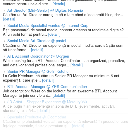
content pentru unele dintre...
[detalii]
Art Director (Mid–Senior) @ Digitas România
Căutăm un Art Director care știe că e tare când o idee arată bine, dar...
[detalii]
Social Media Specialist wanted @ Internet Corp
Ești pasionat(ă) de social media, content creation și tendințele digitale?
Ai un ochi format pentru...
[detalii]
Social Media Art Director @ pastel
Căutăm un Art Director cu experiență în social media, care să știe cum
să transforme...
[detalii]
ATL Account Coordinator @ Oxygen
We’re looking for an ATL Account Coordinator – an organized, proactive,
and detail-oriented professional eager...
[detalii]
Senior PR Manager @ Golin Ketchum
La Golin Ketchum, căutăm un Senior PR Manager cu minimum 5 ani
experiență, care știe...
[detalii]
BTL Account Manager @ YES Communication
Job description: We're on the lookout for an awesome BTL Account
Manager to join our vibrant...
[detalii]
3D Artist – Shopper Experience @ Mercury360
Ai cel puțin 7 ani experiență în zona de BTL (evenimente, activări,
standuri și plasări...
[detalii]
Specialist Productie @ Godmother
Căutăm un profesionist versatil, cu experiență relevantă în producție, care
înțelege materiale, finisaje premium și...
[detalii]