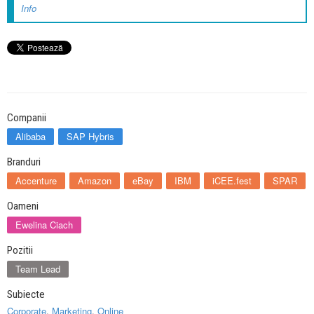
Info
Companii
Alibaba
SAP Hybris
Branduri
Accenture
Amazon
eBay
IBM
iCEE.fest
SPAR
Oameni
Ewelina Ciach
Pozitii
Team Lead
Subiecte
Corporate
,
Marketing
,
Online