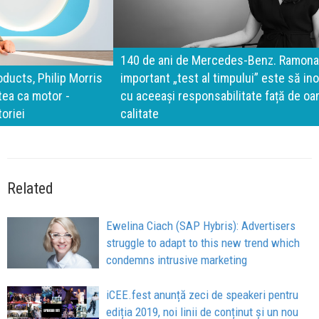
140 de ani de Mercedes-Benz. Ramona Pîrlog: Cel mai
important „test al timpului” este să inovăm constant, dar
cu aceeași responsabilitate față de oameni, siguranță și
calitate
Related
Ewelina Ciach (SAP Hybris): Advertisers
struggle to adapt to this new trend which
condemns intrusive marketing
iCEE.fest anunță zeci de speakeri pentru
ediția 2019, noi linii de conținut și un nou