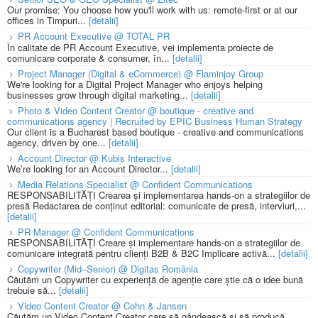
Our promise: You choose how you'll work with us: remote-first or at our
offices in Timpuri...
[detalii]
PR Account Executive @ TOTAL PR
În calitate de PR Account Executive, vei implementa proiecte de
comunicare corporate & consumer, în...
[detalii]
Project Manager (Digital & eCommerce) @ Flaminjoy Group
We're looking for a Digital Project Manager who enjoys helping
businesses grow through digital marketing...
[detalii]
Photo & Video Content Creator @ boutique - creative and
communications agency | Recruited by EPIC Business Human Strategy
Our client is a Bucharest based boutique - creative and communications
agency, driven by one...
[detalii]
Account Director @ Kubis Interactive
We’re looking for an Account Director...
[detalii]
Media Relations Specialist @ Confident Communications
RESPONSABILITĂȚI Crearea și implementarea hands-on a strategiilor de
presă Redactarea de conținut editorial: comunicate de presă, interviuri,...
[detalii]
PR Manager @ Confident Communications
RESPONSABILITĂȚI Creare și implementare hands-on a strategiilor de
comunicare integrată pentru clienți B2B & B2C Implicare activă...
[detalii]
Copywriter (Mid–Senior) @ Digitas România
Căutăm un Copywriter cu experiență de agenție care știe că o idee bună
trebuie să...
[detalii]
Video Content Creator @ Cohn & Jansen
Căutăm un Video Content Creator care să gândească și să producă