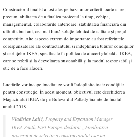
Constructorul finalist a fost ales pe baza unor criterii foarte clare,
precum: abilitatea de a finaliza proiectul la timp, echipa,
managementul, colaborările anterioare, stabilitatea financiară din
ultimii cinci ani, cea mai bună soluție tehnică de calitate și prețul
competitiv. Alte aspecte extrem de importante au fost referințele
corespunzătoare ale contractantului și îndeplinirea tuturor condițiilor
și cerințelor IKEA, specificate în politica de afaceri globală a IKEA,
care se referă și la dezvoltarea sustenabilă și la modul responsabil și
etic de a face afaceri.
Lucrările vor începe imediat ce vor fi îndeplinite toate condițiile
pentru construcție. În acest moment, obiectivul este deschiderea
Magazinului IKEA de pe Bulevardul Pallady înainte de finalul
anului 2018.
Vladislav Lalić,
Property and Expansion Manager
IKEA South-East Europe, declară:
„Finalizarea
procesului de selecție a constructorului este un