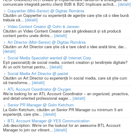
comunicare integrată pentru clienți B2B & B2C Implicare activă...
[detalii]
Copywriter (Mid–Senior) @ Digitas România
Căutăm un Copywriter cu experiență de agenție care știe că o idee bună
trebuie să...
[detalii]
Video Content Creator @ Cohn & Jansen
Căutăm un Video Content Creator care să gândească și să producă
content pentru unele dintre...
[detalii]
Art Director (Mid–Senior) @ Digitas România
Căutăm un Art Director care știe că e tare când o idee arată bine, dar...
[detalii]
Social Media Specialist wanted @ Internet Corp
Ești pasionat(ă) de social media, content creation și tendințele digitale?
Ai un ochi format pentru...
[detalii]
Social Media Art Director @ pastel
Căutăm un Art Director cu experiență în social media, care să știe cum
să transforme...
[detalii]
ATL Account Coordinator @ Oxygen
We’re looking for an ATL Account Coordinator – an organized, proactive,
and detail-oriented professional eager...
[detalii]
Senior PR Manager @ Golin Ketchum
La Golin Ketchum, căutăm un Senior PR Manager cu minimum 5 ani
experiență, care știe...
[detalii]
BTL Account Manager @ YES Communication
Job description: We're on the lookout for an awesome BTL Account
Manager to join our vibrant...
[detalii]