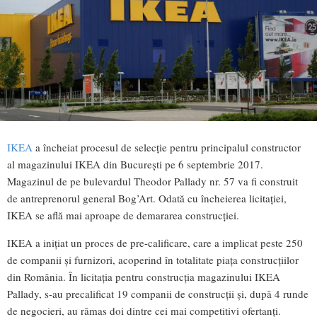
IKEA
a încheiat procesul de selecție pentru principalul constructor
al magazinului IKEA din București pe 6 septembrie 2017.
Magazinul de pe bulevardul Theodor Pallady nr. 57 va fi construit
de antreprenorul general Bog’Art. Odată cu încheierea licitației,
IKEA se află mai aproape de demararea construcției.
IKEA a inițiat un proces de pre-calificare, care a implicat peste 250
de companii și furnizori, acoperind în totalitate piața construcțiilor
din România. În licitația pentru construcția magazinului IKEA
Pallady, s-au precalificat 19 companii de construcții și, după 4 runde
de negocieri, au rămas doi dintre cei mai competitivi ofertanți.