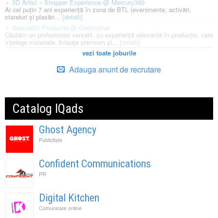
3D Artist – Shopper Experience @ Mercury360
Ai cel puțin 7 ani experiență în zona de BTL (evenimente, activări,
standuri și plasări...
[detalii]
Specialist Productie @ Godmother
Căutăm un profesionist versatil, cu experiență relevantă în producție, care
înțelege materiale, finisaje premium și...
[detalii]
vezi toate joburile
Adauga anunt de recrutare
Catalog IQads
Ghost Agency
Publicitate
Confident Communications
PR
Digital Kitchen
Comunicare online