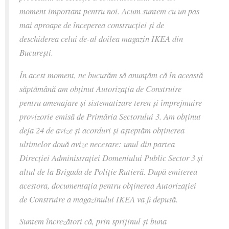
moment important pentru noi. Acum suntem cu un pas
mai aproape de începerea construcției și de
deschiderea celui de-al doilea magazin IKEA din
București.
În acest moment, ne bucurăm să anunțăm că în această
săptămână am obținut Autorizația de Construire
pentru amenajare și sistematizare teren și împrejmuire
provizorie emisă de Primăria Sectorului 3. Am obținut
deja 24 de avize și acorduri și așteptăm obținerea
ultimelor două avize necesare: unul din partea
Direcției Administrației Domeniului Public Sector 3 și
altul de la Brigada de Poliție Rutieră. După emiterea
acestora, documentația pentru obținerea Autorizației
de Construire a magazinului IKEA va fi depusă.
Suntem încrezători că, prin sprijinul și buna