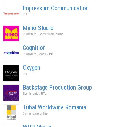
Impressum Communication
PR
Minio Studio
,
Publicitate
Comunicare online
Cognition
,
,
Publicitate
Media
PR
Oxygen
PR
Backstage Production Group
Evenimente / BTL
Tribal Worldwide Romania
Comunicare online