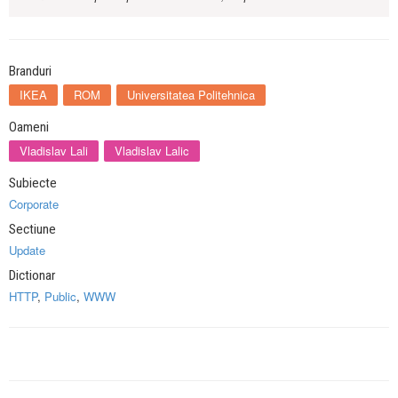
Branduri
IKEA
ROM
Universitatea Politehnica
Oameni
Vladislav Lali
Vladislav Lalic
Subiecte
Corporate
Sectiune
Update
Dictionar
HTTP
,
Public
,
WWW