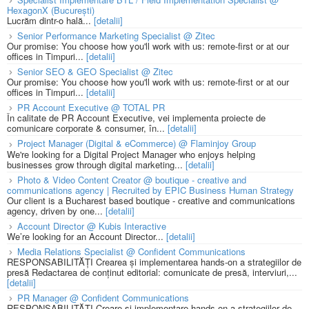
HexagonX (București)
Lucrăm dintr-o hală...
[detalii]
Senior Performance Marketing Specialist @ Zitec
Our promise: You choose how you'll work with us: remote-first or at our
offices in Timpuri...
[detalii]
Senior SEO & GEO Specialist @ Zitec
Our promise: You choose how you'll work with us: remote-first or at our
offices in Timpuri...
[detalii]
PR Account Executive @ TOTAL PR
În calitate de PR Account Executive, vei implementa proiecte de
comunicare corporate & consumer, în...
[detalii]
Project Manager (Digital & eCommerce) @ Flaminjoy Group
We're looking for a Digital Project Manager who enjoys helping
businesses grow through digital marketing...
[detalii]
Photo & Video Content Creator @ boutique - creative and
communications agency | Recruited by EPIC Business Human Strategy
Our client is a Bucharest based boutique - creative and communications
agency, driven by one...
[detalii]
Account Director @ Kubis Interactive
We’re looking for an Account Director...
[detalii]
Media Relations Specialist @ Confident Communications
RESPONSABILITĂȚI Crearea și implementarea hands-on a strategiilor de
presă Redactarea de conținut editorial: comunicate de presă, interviuri,...
[detalii]
PR Manager @ Confident Communications
RESPONSABILITĂȚI Creare și implementare hands-on a strategiilor de