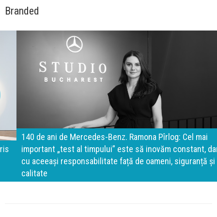
Branded
140 de ani de Mercedes-Benz. Ramona Pîrlog: Cel mai
important „test al timpului” este să inovăm constant, dar
cu aceeași responsabilitate față de oameni, siguranță și
calitate