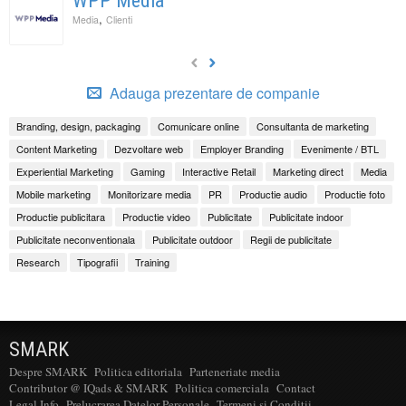
WPP Media
,
Media
Clienti
Adauga prezentare de companie
Branding, design, packaging
Comunicare online
Consultanta de marketing
Content Marketing
Dezvoltare web
Employer Branding
Evenimente / BTL
Experiential Marketing
Gaming
Interactive Retail
Marketing direct
Media
Mobile marketing
Monitorizare media
PR
Productie audio
Productie foto
Productie publicitara
Productie video
Publicitate
Publicitate indoor
Publicitate neconventionala
Publicitate outdoor
Regii de publicitate
Research
Tipografii
Training
SMARK
Despre SMARK
Politica editoriala
Parteneriate media
Contributor @ IQads & SMARK
Politica comerciala
Contact
Legal Info
Prelucrarea Datelor Personale
Termeni si Conditii