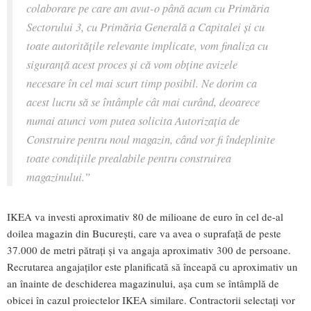
colaborare pe care am avut-o până acum cu Primăria
Sectorului 3, cu Primăria Generală a Capitalei și cu
toate autoritățile relevante implicate, vom finaliza cu
siguranță acest proces și că vom obține avizele
necesare în cel mai scurt timp posibil. Ne dorim ca
acest lucru să se întâmple cât mai curând, deoarece
numai atunci vom putea solicita Autorizația de
Construire pentru noul magazin, când vor fi îndeplinite
toate condițiile prealabile pentru construirea
magazinului.”
IKEA va investi aproximativ 80 de milioane de euro în cel de-al
doilea magazin din București, care va avea o suprafață de peste
37.000 de metri pătrați și va angaja aproximativ 300 de persoane.
Recrutarea angajaților este planificată să înceapă cu aproximativ un
an înainte de deschiderea magazinului, așa cum se întâmplă de
obicei în cazul proiectelor IKEA similare. Contractorii selectați vor