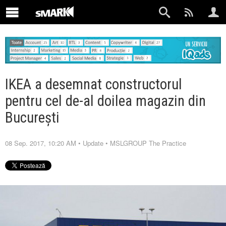
IKEA a desemnat constructorul
pentru cel de-al doilea magazin din
București
08 Sep. 2017, 10:20 AM
•
Update
•
MSLGROUP The Practice