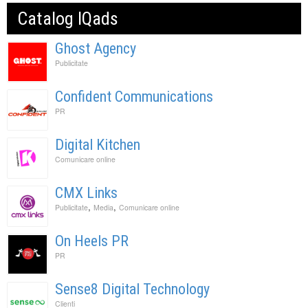
Catalog IQads
Ghost Agency
Publicitate
Confident Communications
PR
Digital Kitchen
Comunicare online
CMX Links
,
,
Publicitate
Media
Comunicare online
On Heels PR
PR
Sense8 Digital Technology
Clienti