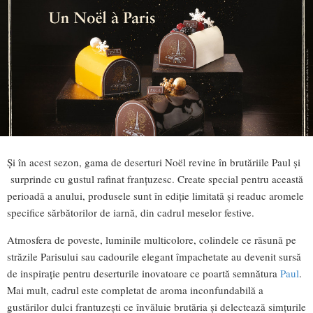
Și în acest sezon, gama de deserturi Noël revine în brutăriile Paul și
surprinde cu gustul rafinat franțuzesc. Create special pentru această
perioadă a anului, produsele sunt în ediție limitată și readuc aromele
specifice sărbătorilor de iarnă, din cadrul meselor festive.
Atmosfera de poveste, luminile multicolore, colindele ce răsună pe
străzile Parisului sau cadourile elegant împachetate au devenit sursă
de inspirație pentru deserturile inovatoare ce poartă semnătura
Paul
.
Mai mult, cadrul este completat de aroma inconfundabilă a
gustărilor dulci frantuzeşti ce învăluie brutăria şi delectează simţurile