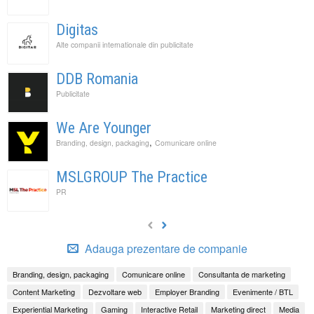
Digitas
Alte companii internationale din publicitate
DDB Romania
Publicitate
We Are Younger
,
Branding, design, packaging
Comunicare online
MSLGROUP The Practice
PR
Adauga prezentare de companie
Branding, design, packaging
Comunicare online
Consultanta de marketing
Content Marketing
Dezvoltare web
Employer Branding
Evenimente / BTL
Experiential Marketing
Gaming
Interactive Retail
Marketing direct
Media