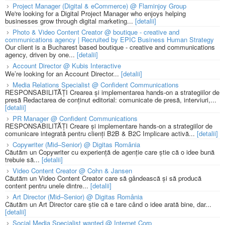
Project Manager (Digital & eCommerce) @ Flaminjoy Group
We're looking for a Digital Project Manager who enjoys helping
businesses grow through digital marketing...
[detalii]
Photo & Video Content Creator @ boutique - creative and
communications agency | Recruited by EPIC Business Human Strategy
Our client is a Bucharest based boutique - creative and communications
agency, driven by one...
[detalii]
Account Director @ Kubis Interactive
We’re looking for an Account Director...
[detalii]
Media Relations Specialist @ Confident Communications
RESPONSABILITĂȚI Crearea și implementarea hands-on a strategiilor de
presă Redactarea de conținut editorial: comunicate de presă, interviuri,...
[detalii]
PR Manager @ Confident Communications
RESPONSABILITĂȚI Creare și implementare hands-on a strategiilor de
comunicare integrată pentru clienți B2B & B2C Implicare activă...
[detalii]
Copywriter (Mid–Senior) @ Digitas România
Căutăm un Copywriter cu experiență de agenție care știe că o idee bună
trebuie să...
[detalii]
Video Content Creator @ Cohn & Jansen
Căutăm un Video Content Creator care să gândească și să producă
content pentru unele dintre...
[detalii]
Art Director (Mid–Senior) @ Digitas România
Căutăm un Art Director care știe că e tare când o idee arată bine, dar...
[detalii]
Social Media Specialist wanted @ Internet Corp