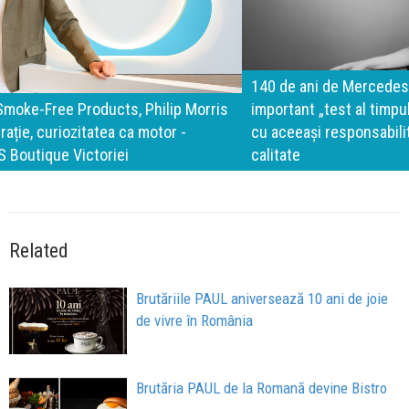
140 de ani de Mercedes-Benz. Ramona Pîrlog: Cel mai
important „test al timpului” este să inovăm constant, dar
cu aceeași responsabilitate față de oameni, siguranță și
calitate
Related
Brutăriile PAUL aniversează 10 ani de joie
de vivre în România
Brutăria PAUL de la Romană devine Bistro