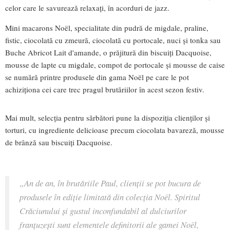
celor care le savurează relaxaţi, în acorduri de jazz.
Mini macarons Noël, specialitate din pudră de migdale, praline,
fistic, ciocolată cu zmeură, ciocolată cu portocale, nuci și tonka sau
Buche Abricot Lait d'amande, o prăjitură din biscuiți Dacquoise,
mousse de lapte cu migdale, compot de portocale şi mousse de caise
se numără printre produsele din gama Noël pe care le pot
achiziţiona cei care trec pragul brutăriilor în acest sezon festiv.
Mai mult, selecția pentru sărbători pune la dispoziția clienților și
torturi, cu ingrediente delicioase precum ciocolata bavareză, mousse
de brânză sau biscuiţi Dacquoise.
„An de an, în brutăriile Paul, clienţii se pot bucura de
produsele în ediție limitată din colecția No
ë
l. Spiritul
Crăciunului şi gustul inconfundabil al dulciurilor
franțuzești sunt elementele definitorii ale gamei Noël,