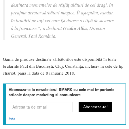
destinată momentelor de răsfăț alături de cei dragi, în
preajma acestor sărbători magice. Îi aşteptăm, aşadar,
în brutării pe toţi cei care îşi doresc o clipă de savoare
à la francaise.”,
a declarat
Ovidiu Albu
, Director
General, Paul România.
Gama de produse destinate sărbătorilor este disponibilă în toate
brutăriile Paul din Bucureşti, Cluj, Constanţa, inclusiv în cele de tip
chariot, până la data de 8 ianuarie 2018.
Aboneaza-te la newsletterul SMARK cu cele mai importante
articole despre marketing si comunicare
Info