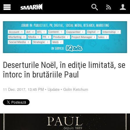
Deserturile Noël, în ediţie limitată, se
întorc în brutăriile Paul
11 Dec. 2017, 13:45 PM
•
Update
•
Golin Ketchum