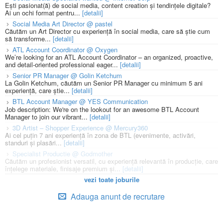
Ești pasionat(ă) de social media, content creation și tendințele digitale?
Ai un ochi format pentru...
[detalii]
Social Media Art Director @ pastel
Căutăm un Art Director cu experiență în social media, care să știe cum
să transforme...
[detalii]
ATL Account Coordinator @ Oxygen
We’re looking for an ATL Account Coordinator – an organized, proactive,
and detail-oriented professional eager...
[detalii]
Senior PR Manager @ Golin Ketchum
La Golin Ketchum, căutăm un Senior PR Manager cu minimum 5 ani
experiență, care știe...
[detalii]
BTL Account Manager @ YES Communication
Job description: We're on the lookout for an awesome BTL Account
Manager to join our vibrant...
[detalii]
3D Artist – Shopper Experience @ Mercury360
Ai cel puțin 7 ani experiență în zona de BTL (evenimente, activări,
standuri și plasări...
[detalii]
Specialist Productie @ Godmother
Căutăm un profesionist versatil, cu experiență relevantă în producție, care
înțelege materiale, finisaje premium și...
[detalii]
vezi toate joburile
Adauga anunt de recrutare