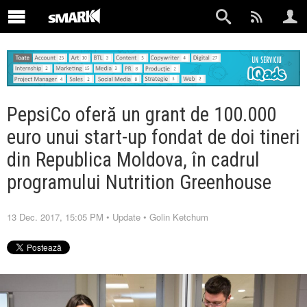
PepsiCo oferă un grant de 100.000
euro unui start-up fondat de doi tineri
din Republica Moldova, în cadrul
programului Nutrition Greenhouse
13 Dec. 2017, 15:05 PM
•
Update
•
Golin Ketchum