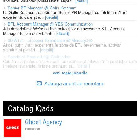
and detail-oriented professional eager...
[detalii]
Senior PR Manager @ Golin Ketchum
La Golin Ketchum, căutăm un Senior PR Manager cu minimum 5 ani
experiență, care știe...
[detalii]
BTL Account Manager @ YES Communication
Job description: We're on the lookout for an awesome BTL Account
Manager to join our vibrant...
[detalii]
3D Artist – Shopper Experience @ Mercury360
Ai cel puțin 7 ani experiență în zona de BTL (evenimente, activări,
standuri și plasări...
[detalii]
Specialist Productie @ Godmother
Căutăm un profesionist versatil, cu experiență relevantă în producție, care
înțelege materiale, finisaje premium și...
[detalii]
vezi toate joburile
Adauga anunt de recrutare
Catalog IQads
Ghost Agency
Publicitate