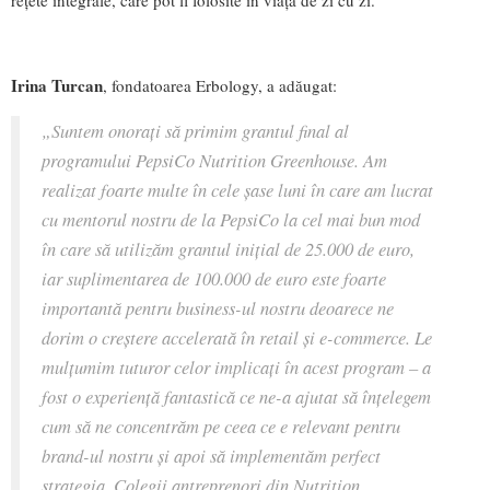
reţete integrale, care pot fi folosite în viaţa de zi cu zi.
Irina Turcan
, fondatoarea Erbology, a adăugat:
„Suntem onoraţi să primim grantul final al
programului PepsiCo Nutrition Greenhouse. Am
realizat foarte multe în cele şase luni în care am lucrat
cu mentorul nostru de la PepsiCo la cel mai bun mod
în care să utilizăm grantul iniţial de 25.000 de euro,
iar suplimentarea de 100.000 de euro este foarte
importantă pentru business-ul nostru deoarece ne
dorim o creştere accelerată în retail şi e-commerce. Le
mulţumim tuturor celor implicaţi în acest program – a
fost o experienţă fantastică ce ne-a ajutat să înţelegem
cum să ne concentrăm pe ceea ce e relevant pentru
brand-ul nostru şi apoi să implementăm perfect
strategia. Colegii antreprenori din Nutrition