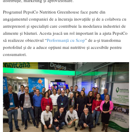
distribuţie, marketing şi aprovizionare.
Programul PepsiCo Nutrition Greenhouse face parte din
angajamentul companiei de a încuraja inovațiile şi de a colabora cu
antreprenori şi specialiști care contribuie la modelarea industriei de
alimente şi băuturi. Acesta joacă un rol important în a ajuta PepsiCo
să realizeze obiectivul “
Performanţă cu Scop
” de a-şi transforma
portofoliul şi de a aduce opţiuni mai nutritive şi accesibile pentru
consumatori.