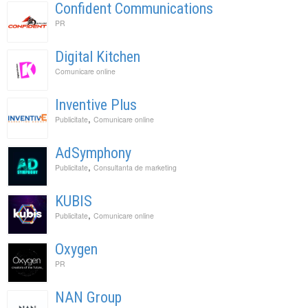
Confident Communications
PR
Digital Kitchen
Comunicare online
Inventive Plus
,
Publicitate
Comunicare online
AdSymphony
,
Publicitate
Consultanta de marketing
KUBIS
,
Publicitate
Comunicare online
Oxygen
PR
NAN Group