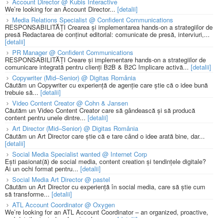
Account Director @ Kubis Interactive
We’re looking for an Account Director...
[detalii]
Media Relations Specialist @ Confident Communications
RESPONSABILITĂȚI Crearea și implementarea hands-on a strategiilor de
presă Redactarea de conținut editorial: comunicate de presă, interviuri,...
[detalii]
PR Manager @ Confident Communications
RESPONSABILITĂȚI Creare și implementare hands-on a strategiilor de
comunicare integrată pentru clienți B2B & B2C Implicare activă...
[detalii]
Copywriter (Mid–Senior) @ Digitas România
Căutăm un Copywriter cu experiență de agenție care știe că o idee bună
trebuie să...
[detalii]
Video Content Creator @ Cohn & Jansen
Căutăm un Video Content Creator care să gândească și să producă
content pentru unele dintre...
[detalii]
Art Director (Mid–Senior) @ Digitas România
Căutăm un Art Director care știe că e tare când o idee arată bine, dar...
[detalii]
Social Media Specialist wanted @ Internet Corp
Ești pasionat(ă) de social media, content creation și tendințele digitale?
Ai un ochi format pentru...
[detalii]
Social Media Art Director @ pastel
Căutăm un Art Director cu experiență în social media, care să știe cum
să transforme...
[detalii]
ATL Account Coordinator @ Oxygen
We’re looking for an ATL Account Coordinator – an organized, proactive,