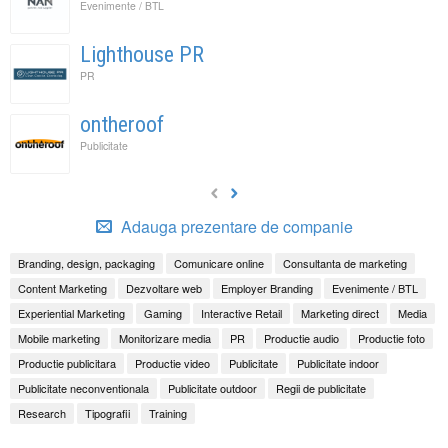
Evenimente / BTL
Lighthouse PR
PR
ontheroof
Publicitate
Adauga prezentare de companie
Branding, design, packaging
Comunicare online
Consultanta de marketing
Content Marketing
Dezvoltare web
Employer Branding
Evenimente / BTL
Experiential Marketing
Gaming
Interactive Retail
Marketing direct
Media
Mobile marketing
Monitorizare media
PR
Productie audio
Productie foto
Productie publicitara
Productie video
Publicitate
Publicitate indoor
Publicitate neconventionala
Publicitate outdoor
Regii de publicitate
Research
Tipografii
Training