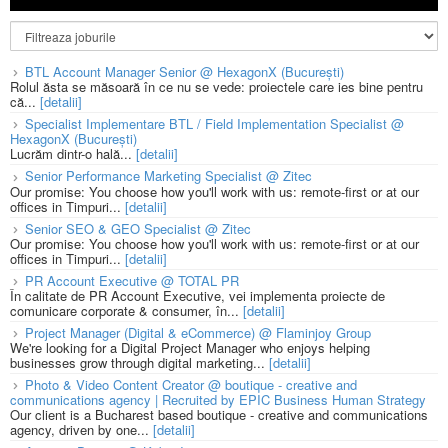
BTL Account Manager Senior @ HexagonX (București)
Rolul ăsta se măsoară în ce nu se vede: proiectele care ies bine pentru
că...
[detalii]
Specialist Implementare BTL / Field Implementation Specialist @
HexagonX (București)
Lucrăm dintr-o hală...
[detalii]
Senior Performance Marketing Specialist @ Zitec
Our promise: You choose how you'll work with us: remote-first or at our
offices in Timpuri...
[detalii]
Senior SEO & GEO Specialist @ Zitec
Our promise: You choose how you'll work with us: remote-first or at our
offices in Timpuri...
[detalii]
PR Account Executive @ TOTAL PR
În calitate de PR Account Executive, vei implementa proiecte de
comunicare corporate & consumer, în...
[detalii]
Project Manager (Digital & eCommerce) @ Flaminjoy Group
We're looking for a Digital Project Manager who enjoys helping
businesses grow through digital marketing...
[detalii]
Photo & Video Content Creator @ boutique - creative and
communications agency | Recruited by EPIC Business Human Strategy
Our client is a Bucharest based boutique - creative and communications
agency, driven by one...
[detalii]