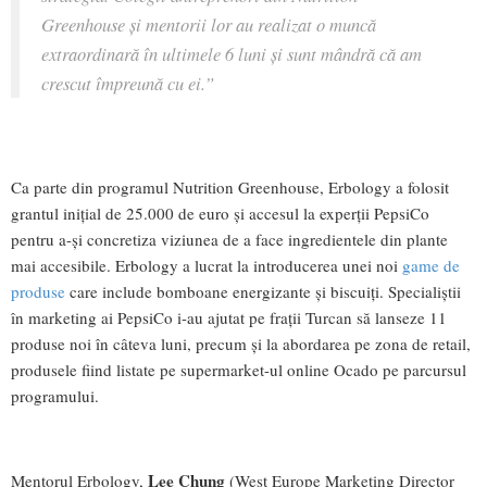
Greenhouse şi mentorii lor au realizat o muncă
extraordinară în ultimele 6 luni şi sunt mândră că am
crescut împreună cu ei.”
Ca parte din programul Nutrition Greenhouse, Erbology a folosit
grantul iniţial de 25.000 de euro şi accesul la experţii PepsiCo
pentru a-şi concretiza viziunea de a face ingredientele din plante
mai accesibile. Erbology a lucrat la introducerea unei noi
game de
produse
care include bomboane energizante şi biscuiţi. Specialiștii
în marketing ai PepsiCo i-au ajutat pe frații Turcan să lanseze 11
produse noi în câteva luni, precum și la abordarea pe zona de retail,
produsele fiind listate pe supermarket-ul online Ocado pe parcursul
programului.
Lee Chung
Mentorul Erbology,
(West Europe Marketing Director