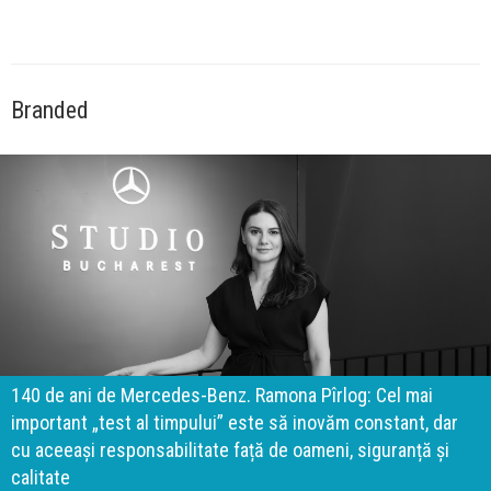
Branded
140 de ani de Mercedes-Benz. Ramona Pîrlog: Cel mai
important „test al timpului” este să inovăm constant, dar
cu aceeași responsabilitate față de oameni, siguranță și
calitate