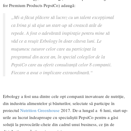
for Premium Products PepsiCo) adaugă:
„
Mi-a făcut plăcere să lucrez cu un talent excepţional
ca Irina şi să ajut un start-up să crească atât de
repede. A fost o adevărată inspirație pentru mine să
văd ce a reuşit Erbology în doar câteva luni. Le
muţumesc tuturor celor care au participat la
programul din acest an, în special colegilor de la
PepsiCo care au oferit consultanță celor 8 companii.
Fiecare a avut o implicare extraordinară
.“
Erbology a fost una dintre cele opt companii inovatoare de nutriţie,
din industria alimentelor și băuturilor, selectate să participe în
proiectul
Nutrition Greenhouse
2017. De-a lungul a 6 luni, start-up-
urile au lucrat îndeaproape cu specialiştii PepsiCo pentru a găsi
soluţii la provocările-cheie din cadrul unui business, ce ţin de