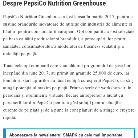
Despre PepsiCo Nutrition Greenhouse
PepsiCo Nutrition Greenhouse a fost lansat în martie 2017, pentru a
susţine brandurile inovatoare de nutriţie din industria de alimente şi
băuturi pentru consumatorii europeni. Opt companii au fost selectate
pe baza calităţii produselor și brandului, a preocupării lor pentru
sănătatea consumatorului, a modelului de business scalabil şi a
unicității pe piaţă.
Toate cele opt companii care s-au alăturat programului de şase luni,
începând din iune 2017, au primit un grant de 25.000 de euro, iar
fondatorii start-up-urilor au făcut echipă cu experţii PepsiCo, ca să-şi
atingă potenţialul maxim pe piaţă. Printr-o serie de workshop-uri în
persoană şi evenimente virtuale, fiecare antreprenor a lucrat cu
partenerii lor din PepsiCo pentru a găsi soluţii pentru situaţiile
curente de pe piaţă şi de a pune la cont planuri de a atinge o creştere
rapidă.
Aboneaza-te la newsletterul SMARK cu cele mai importante