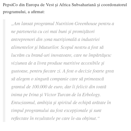
PepsiCo din Europa de Vest şi Africa Subsahariană şi coordonatorul
programului, a afirmat:
„Am lansat programul Nutrition Greenhouse pentru a
ne parteneria cu cei mai buni şi promiţători
antreprenori din zona nutriţională a industriei
alimentelor şi băuturilor. Scopul nostru a fost să
lucrăm cu brand-uri inovatoare, care ne împărtăşesc
viziunea de a livra produse nutritive accesibile şi
gustoase, pentru fiecare zi. A fost o decizie foarte grea
să alegem o singură companie care să primească
grantul de 100.000 de euro, dar îi felicit din toată
inima pe Irina şi Victor Turcan de la Erbology.
Entuziasmul, ambiţia şi spiritul de echipă arătate în
timpul programului au fost excepţionale şi sunt
reflectate în rezultatele pe care le-au obţinut.“