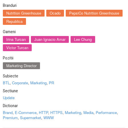
Branduri
Nutrition Greenhouse
Ocado
PepsiCo Nutrition Greenhouse
Republica
Oameni
Irina Turcan
Juan Ignacio Amar
Lee Chung
Victor Turcan
Pozitii
Marketing Director
Subiecte
BTL
,
Corporate
,
Marketing
,
PR
Sectiune
Update
Dictionar
Brand
,
E-Commerce
,
HTTP
,
HTTPS
,
Marketing
,
Media
,
Performance
,
Premium
,
Supermarket
,
WWW