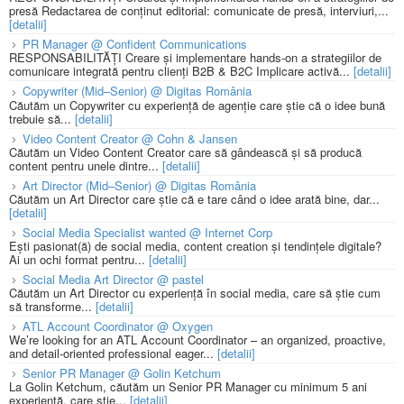
presă Redactarea de conținut editorial: comunicate de presă, interviuri,...
[detalii]
PR Manager @ Confident Communications
RESPONSABILITĂȚI Creare și implementare hands-on a strategiilor de
comunicare integrată pentru clienți B2B & B2C Implicare activă...
[detalii]
Copywriter (Mid–Senior) @ Digitas România
Căutăm un Copywriter cu experiență de agenție care știe că o idee bună
trebuie să...
[detalii]
Video Content Creator @ Cohn & Jansen
Căutăm un Video Content Creator care să gândească și să producă
content pentru unele dintre...
[detalii]
Art Director (Mid–Senior) @ Digitas România
Căutăm un Art Director care știe că e tare când o idee arată bine, dar...
[detalii]
Social Media Specialist wanted @ Internet Corp
Ești pasionat(ă) de social media, content creation și tendințele digitale?
Ai un ochi format pentru...
[detalii]
Social Media Art Director @ pastel
Căutăm un Art Director cu experiență în social media, care să știe cum
să transforme...
[detalii]
ATL Account Coordinator @ Oxygen
We’re looking for an ATL Account Coordinator – an organized, proactive,
and detail-oriented professional eager...
[detalii]
Senior PR Manager @ Golin Ketchum
La Golin Ketchum, căutăm un Senior PR Manager cu minimum 5 ani
experiență, care știe...
[detalii]