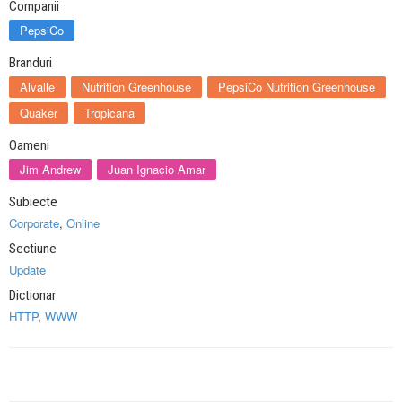
Companii
PepsiCo
Branduri
Alvalle
Nutrition Greenhouse
PepsiCo Nutrition Greenhouse
Quaker
Tropicana
Oameni
Jim Andrew
Juan Ignacio Amar
Subiecte
Corporate
,
Online
Sectiune
Update
Dictionar
HTTP
,
WWW