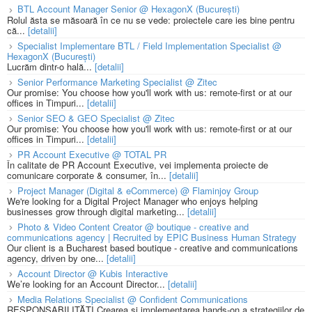
BTL Account Manager Senior @ HexagonX (București)
Rolul ăsta se măsoară în ce nu se vede: proiectele care ies bine pentru
că...
[detalii]
Specialist Implementare BTL / Field Implementation Specialist @
HexagonX (București)
Lucrăm dintr-o hală...
[detalii]
Senior Performance Marketing Specialist @ Zitec
Our promise: You choose how you'll work with us: remote-first or at our
offices in Timpuri...
[detalii]
Senior SEO & GEO Specialist @ Zitec
Our promise: You choose how you'll work with us: remote-first or at our
offices in Timpuri...
[detalii]
PR Account Executive @ TOTAL PR
În calitate de PR Account Executive, vei implementa proiecte de
comunicare corporate & consumer, în...
[detalii]
Project Manager (Digital & eCommerce) @ Flaminjoy Group
We're looking for a Digital Project Manager who enjoys helping
businesses grow through digital marketing...
[detalii]
Photo & Video Content Creator @ boutique - creative and
communications agency | Recruited by EPIC Business Human Strategy
Our client is a Bucharest based boutique - creative and communications
agency, driven by one...
[detalii]
Account Director @ Kubis Interactive
We’re looking for an Account Director...
[detalii]
Media Relations Specialist @ Confident Communications
RESPONSABILITĂȚI Crearea și implementarea hands-on a strategiilor de