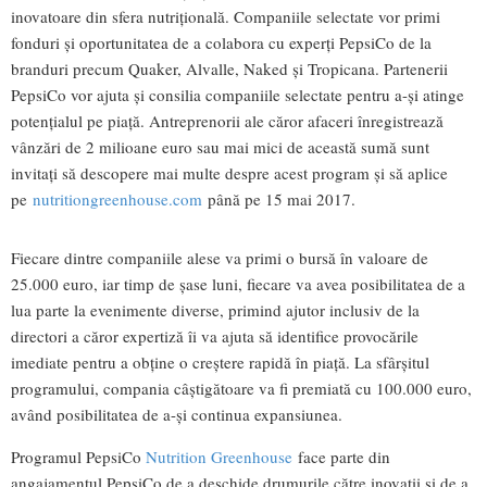
inovatoare din sfera nutriţională. Companiile selectate vor primi
fonduri şi oportunitatea de a colabora cu experți PepsiCo de la
branduri precum Quaker, Alvalle, Naked şi Tropicana. Partenerii
PepsiCo vor ajuta şi consilia companiile selectate pentru a-şi atinge
potențialul pe piaţă. Antreprenorii ale căror afaceri înregistrează
vânzări de 2 milioane euro sau mai mici de această sumă sunt
invitaţi să descopere mai multe despre acest program şi să aplice
pe
nutritiongreenhouse.com
până pe 15 mai 2017.
Fiecare dintre companiile alese va primi o bursă în valoare de
25.000 euro, iar timp de şase luni, fiecare va avea posibilitatea de a
lua parte la evenimente diverse, primind ajutor inclusiv de la
directori a căror expertiză îi va ajuta să identifice provocările
imediate pentru a obţine o creştere rapidă în piaţă. La sfârşitul
programului, compania câştigătoare va fi premiată cu 100.000 euro,
având posibilitatea de a-şi continua expansiunea.
Programul PepsiCo
Nutrition Greenhouse
face parte din
angajamentul PepsiCo de a deschide drumurile către inovaţii şi de a