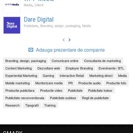
,
Media
Clienti
Dare Digital
,
,
Publicitate
Branding, design, packaging
Media
Adauga prezentare de companie
Branding, design, packaging
Comunicare online
Consultanta de marketing
Content Marketing
Dezvoltare web
Employer Branding
Evenimente / BTL
Experiential Marketing
Gaming
Interactive Retail
Marketing direct
Media
Mobile marketing
Monitorizare media
PR
Productie audio
Productie foto
Productie publicitara
Productie video
Publicitate
Publicitate indoor
Publicitate neconventionala
Publicitate outdoor
Regii de publicitate
Research
Tipografii
Training