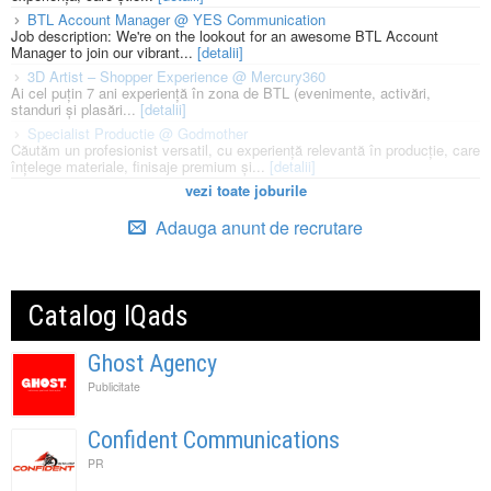
BTL Account Manager @ YES Communication
Job description: We're on the lookout for an awesome BTL Account
Manager to join our vibrant...
[detalii]
3D Artist – Shopper Experience @ Mercury360
Ai cel puțin 7 ani experiență în zona de BTL (evenimente, activări,
standuri și plasări...
[detalii]
Specialist Productie @ Godmother
Căutăm un profesionist versatil, cu experiență relevantă în producție, care
înțelege materiale, finisaje premium și...
[detalii]
vezi toate joburile
Adauga anunt de recrutare
Catalog IQads
Ghost Agency
Publicitate
Confident Communications
PR