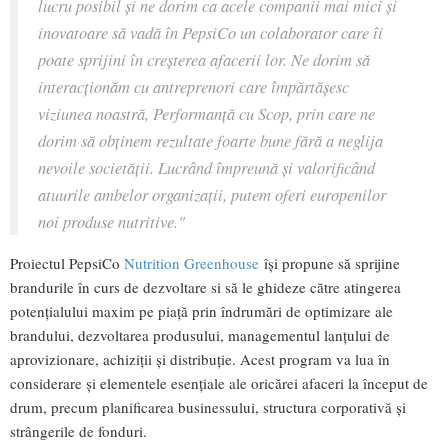
lucru posibil și ne dorim ca acele companii mai mici și
inovatoare să vadă în PepsiCo un colaborator care îi
poate sprijini în creşterea afacerii lor. Ne dorim să
interacţionăm cu antreprenori care împărtăşesc
viziunea noastră, Performanţă cu Scop, prin care ne
dorim să obținem rezultate foarte bune fără a neglija
nevoile societăţii. Lucrând împreună și valorificând
atuurile ambelor organizații, putem oferi europenilor
noi produse nutritive."
Proiectul PepsiCo
Nutrition Greenhouse
își propune să sprijine
brandurile în curs de dezvoltare si să le ghideze către atingerea
potenţialului maxim pe piaţă prin îndrumări de optimizare ale
brandului, dezvoltarea produsului, managementul lanţului de
aprovizionare, achiziţii şi distribuţie. Acest program va lua în
considerare și elementele esenţiale ale oricărei afaceri la început de
drum, precum planificarea businessului, structura corporativă şi
strângerile de fonduri.