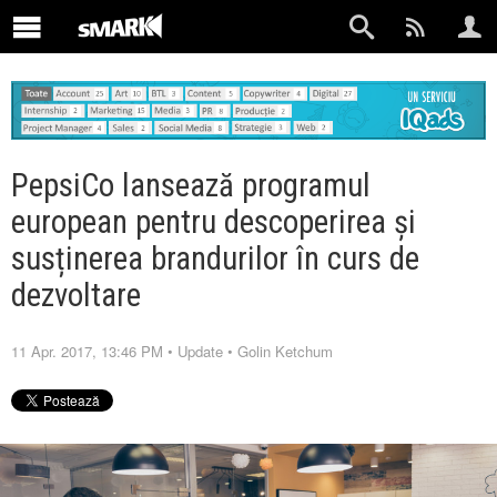
PepsiCo lansează programul
european pentru descoperirea şi
susținerea brandurilor în curs de
dezvoltare
11 Apr. 2017, 13:46 PM
•
Update
•
Golin Ketchum