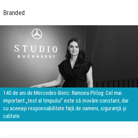
Branded
140 de ani de Mercedes-Benz. Ramona Pîrlog: Cel mai
important „test al timpului” este să inovăm constant, dar
cu aceeași responsabilitate față de oameni, siguranță și
calitate