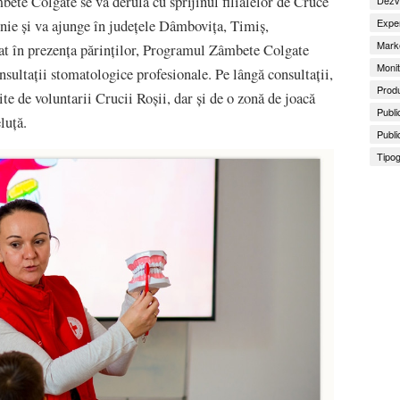
ete Colgate se va derula cu sprijinul filialelor de Cruce
Exper
nie și va ajunge în județele Dâmbovița, Timiș,
Marke
t în prezența părinților, Programul Zâmbete Colgate
Monit
nsultații stomatologice profesionale. Pe lângă consultații,
Produ
rite de voluntarii Crucii Roșii, dar și de o zonă de joacă
Publi
luță.
Publi
Tipog