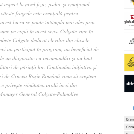
t aspect la nivel fizic, psihic și emoțional.
 vârste fragede este esențială pentru
acest lucru se poate întâmpla mai ales prin
rume pe copii în acest sens. Colgate vine în
ete Colgate dedicat elevilor din clasele
evi au participat în program, au beneficiat de
 de un diagnostic cu recomandări și au luat
lături de părinții lor. Continuăm inițiativa și
turi de Crucea Roșie Română vrem să creștem
ce privește sănătatea orală încă din
anager General Colgate-Palmolive
Brand
Consu
Dezv