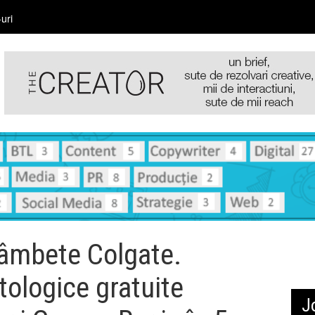
uri
âmbete Colgate.
tologice gratuite
J