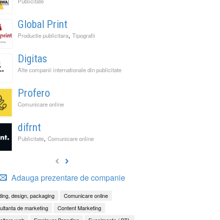
Publicitate
Global Print
,
Productie publicitara
Tipografii
Digitas
Alte companii internationale din publicitate
Profero
Comunicare online
difrnt
,
Publicitate
Comunicare online
Adauga prezentare de companie
ing, design, packaging
Comunicare online
ltanta de marketing
Content Marketing
oltare web
Employer Branding
Evenimente / BTL