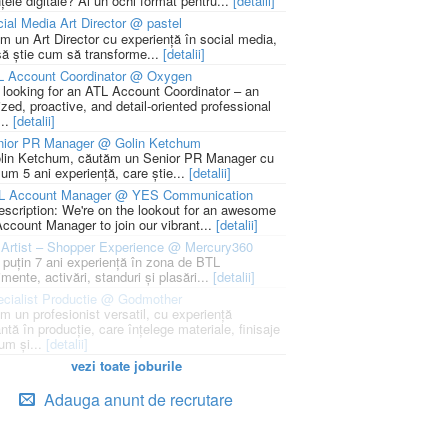
țele digitale? Ai un ochi format pentru...
[detalii]
ial Media Art Director @ pastel
m un Art Director cu experiență în social media,
să știe cum să transforme...
[detalii]
L Account Coordinator @ Oxygen
 looking for an ATL Account Coordinator – an
zed, proactive, and detail-oriented professional
...
[detalii]
nior PR Manager @ Golin Ketchum
lin Ketchum, căutăm un Senior PR Manager cu
um 5 ani experiență, care știe...
[detalii]
L Account Manager @ YES Communication
escription: We're on the lookout for an awesome
ccount Manager to join our vibrant...
[detalii]
Artist – Shopper Experience @ Mercury360
l puțin 7 ani experiență în zona de BTL
mente, activări, standuri și plasări...
[detalii]
cialist Productie @ Godmother
m un profesionist versatil, cu experiență
ntă în producție, care înțelege materiale, finisaje
um și...
[detalii]
vezi toate joburile
Adauga anunt de recrutare