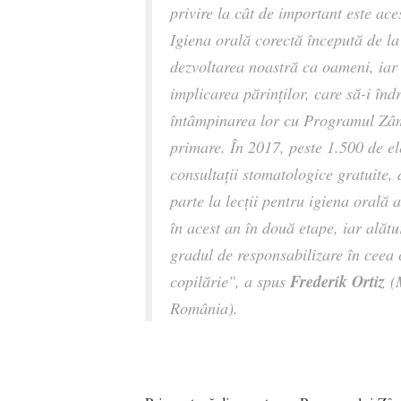
privire la cât de important este aces
Igiena orală corectă începută de la
dezvoltarea noastră ca oameni, iar 
implicarea părinților, care să-i înd
întâmpinarea lor cu Programul Zâmb
primare. În 2017, peste 1.500 de el
consultații stomatologice gratuite,
parte la lecții pentru igiena orală a
în acest an în două etape, iar ală
gradul de responsabilizare în ceea 
Frederik Ortiz
copilărie", a spus
(M
România).