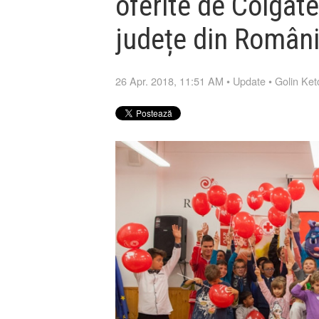
oferite de Colgate
județe din Român
26 Apr. 2018, 11:51 AM
•
Update
•
Golin Ke