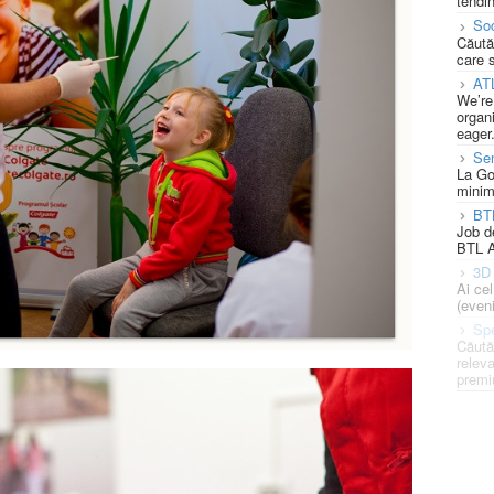
tendin
Soc
Căută
care 
AT
We’re
organi
eager
Se
La Go
minim
BT
Job d
BTL A
3D 
Ai ce
(eveni
Spe
Căută
releva
premi