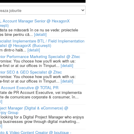
L Account Manager Senior @ HexagonX
rești)
 ăsta se măsoară în ce nu se vede: proiectele
ies bine pentru că...
[detalii]
cialist Implementare BTL / Field Implementation
alist @ HexagonX (București)
m dintr-o hală...
[detalii]
ior Performance Marketing Specialist @ Zitec
romise: You choose how you'll work with us:
-first or at our offices in Timpuri...
[detalii]
nior SEO & GEO Specialist @ Zitec
romise: You choose how you'll work with us:
-first or at our offices in Timpuri...
[detalii]
 Account Executive @ TOTAL PR
litate de PR Account Executive, vei implementa
cte de comunicare corporate & consumer, în...
i]
ject Manager (Digital & eCommerce) @
njoy Group
 looking for a Digital Project Manager who enjoys
ng businesses grow through digital marketing...
i]
to & Video Content Creator @ boutique -