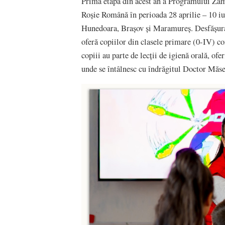
Prima etapă din acest an a Programului Zâmb
Roșie Română în perioada 28 aprilie – 10 iu
Hunedoara, Brașov și Maramureș. Desfășura
oferă copiilor din clasele primare (0-IV) co
copiii au parte de lecții de igienă orală, ofe
unde se întâlnesc cu îndrăgitul Doctor Măse