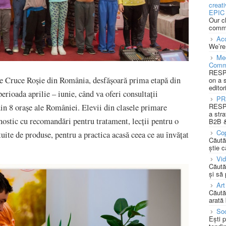
creat
EPIC 
Our c
commu
Acc
We’re
Med
Comm
RESPO
de Cruce Roșie din România, desfășoară prima etapă din
on a 
editor
perioada aprilie – iunie, când va oferi consultații
PR
RESPO
din 8 orașe ale României. Elevii din clasele primare
a stra
nostic cu recomandări pentru tratament, lecții pentru o
B2B &
Cop
uite de produse, pentru a practica acasă ceea ce au învățat
Căută
știe c
Vi
Căută
și să
Art
Căută
arată 
Soc
Ești 