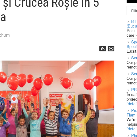
 și Crucea Roșie în 5
ia
BT
(Bucu
Rolul
tchum
care 
Spe
Speci
Lucră
Sen
Our p
remote
Se
Our p
remote
PR
În ca
proie
[detali
Pro
Flami
We're
helpi
[detali
Pho