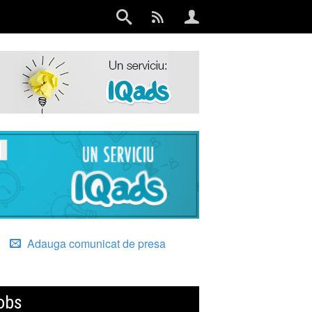
Adauga comunicat de presa
obs