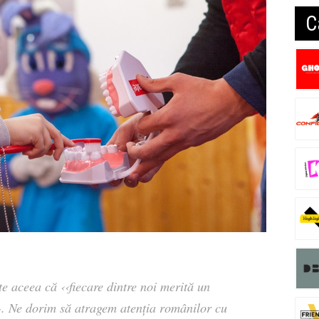
C
e aceea că ‹‹fiecare dintre noi merită un
››. Ne dorim să atragem atenția românilor cu