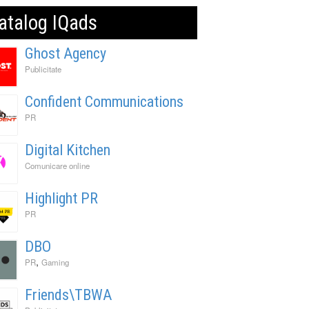
atalog IQads
Ghost Agency
Publicitate
Confident Communications
PR
Digital Kitchen
Comunicare online
Highlight PR
PR
DBO
,
PR
Gaming
Friends\TBWA