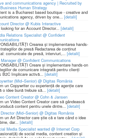
ive and communications agency | Recruited by
Business Human Strategy
lient is a Bucharest based boutique - creative and
nications agency, driven by one...
[detalii]
ount Director @ Kubis Interactive
 looking for an Account Director...
[detalii]
ia Relations Specialist @ Confident
unications
NSABILITĂȚI Crearea și implementarea hands-
strategiilor de presă Redactarea de conținut
ial: comunicate de presă, interviuri,...
[detalii]
 Manager @ Confident Communications
NSABILITĂȚI Creare și implementare hands-on
tegiilor de comunicare integrată pentru clienți
 B2C Implicare activă...
[detalii]
ywriter (Mid–Senior) @ Digitas România
m un Copywriter cu experiență de agenție care
ă o idee bună trebuie să...
[detalii]
deo Content Creator @ Cohn & Jansen
m un Video Content Creator care să gândească
 producă content pentru unele dintre...
[detalii]
 Director (Mid–Senior) @ Digitas România
m un Art Director care știe că e tare când o idee
bine, dar...
[detalii]
ial Media Specialist wanted @ Internet Corp
pasionat(ă) de social media, content creation și