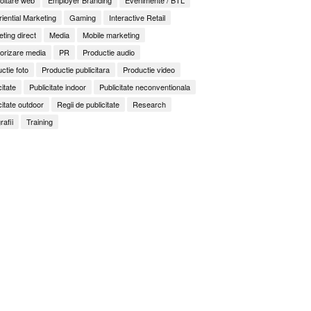
iential Marketing
Gaming
Interactive Retail
ting direct
Media
Mobile marketing
orizare media
PR
Productie audio
ctie foto
Productie publicitara
Productie video
citate
Publicitate indoor
Publicitate neconventionala
citate outdoor
Regii de publicitate
Research
rafii
Training