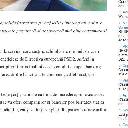
Our c
commu
Acc
We’re
onsolida încrederea și vor facilita interacțiunile dintre
Med
Comm
pentru a le permite să-și deservească mai bine consumatorii
RESPO
on a 
editor
PR
RESPO
 de servicii care susține schimbările din industrie, în
a stra
ă beneficieze de Directiva europeană PSD2. Având în
B2B &
Cop
sunt pilonii principali ai ecosistemului de open banking,
Căută
rarea dintre bănci și alte companii, astfel încât să-i
știe c
Vi
Căută
și să
terțe părți, validate ca fiind de încredere, vor avea acces
Art
Căută
u le va oferi companiilor și băncilor posibilitatea atât să
arată 
unătățite, cât și să inițieze plăți din partea businessurilor
Soc
Ești 
tendin
Soc