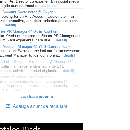
m un Art Director cu experiență în social media,
să știe cum să transforme...
[detalii]
L Account Coordinator @ Oxygen
 looking for an ATL Account Coordinator – an
zed, proactive, and detail-oriented professional
...
[detalii]
nior PR Manager @ Golin Ketchum
lin Ketchum, căutăm un Senior PR Manager cu
um 5 ani experiență, care știe...
[detalii]
L Account Manager @ YES Communication
escription: We're on the lookout for an awesome
ccount Manager to join our vibrant...
[detalii]
Artist – Shopper Experience @ Mercury360
l puțin 7 ani experiență în zona de BTL
mente, activări, standuri și plasări...
[detalii]
cialist Productie @ Godmother
m un profesionist versatil, cu experiență
ntă în producție, care înțelege materiale, finisaje
um și...
[detalii]
vezi toate joburile
Adauga anunt de recrutare
atalog IQads