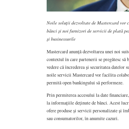
Noile soluții dezvoltate de Mastercard vor c
bănci și noi furnizori de servicii de plată 
și businessurile
Mastercard anunță dezvoltarea unei noi suite
contextul în care partenerii se pregătesc s
vedere că încrederea și securitatea datelor 
noile servicii Mastercard vor facilita colabo
permită open bankingului să performeze.
Prin permiterea accesului la date financiare, 
la informațiile deținute de bănci. Acest lucr
ofere produse și servicii personalizate și îmb
sau consumatorilor, în anumite cazuri.