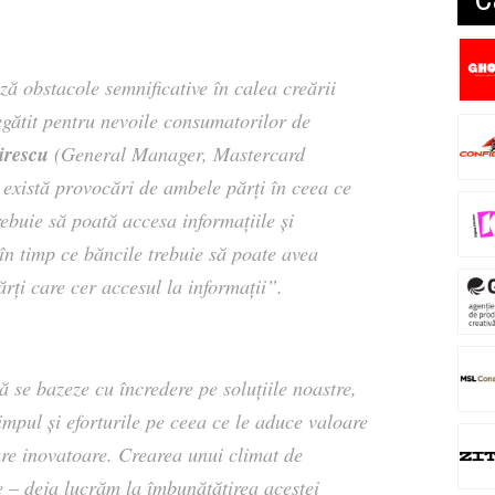
ă obstacole semnificative în calea creării
gătit pentru nevoile consumatorilor de
irescu
(General Manager, Mastercard
există provocări de ambele părți în ceea ce
trebuie să poată accesa informațiile și
 în timp ce băncile trebuie să poate avea
ărți care cer accesul la informații
”.
ă se bazeze cu încredere pe soluțiile noastre,
timpul și eforturile pe ceea ce le aduce valoare
are inovatoare. Crearea unui climat de
e – deja lucrăm la îmbunătățirea acestei