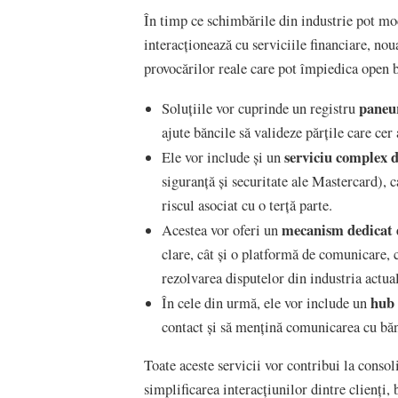
În timp ce schimbările din industrie pot mod
interacționează cu serviciile financiare, nou
provocărilor reale care pot împiedica open b
paneur
Soluțiile vor cuprinde un registru
ajute băncile să valideze părțile care cer 
serviciu complex d
Ele vor include și un
siguranță și securitate ale Mastercard), 
riscul asociat cu o terță parte.
mecanism dedicat 
Acestea vor oferi un
clare, cât și o platformă de comunicare, 
rezolvarea disputelor din industria actua
hub 
În cele din urmă, ele vor include un
contact și să mențină comunicarea cu băn
Toate aceste servicii vor contribui la conso
simplificarea interacțiunilor dintre clienți, b