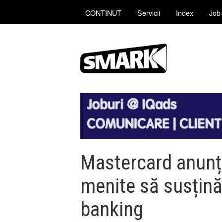
CONTINUT
Servicii
Index
Job-
Mastercard anunță
menite să susțină
banking