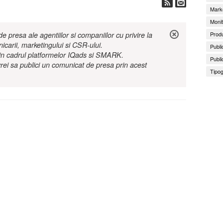
Marke
Monit
Produ
 presa ale agentiilor si companiilor cu privire la
nicarii, marketingului si CSR-ului.
Publi
r in cadrul platformelor IQads si SMARK.
Publi
rei sa publici un comunicat de presa prin acest
Tipog