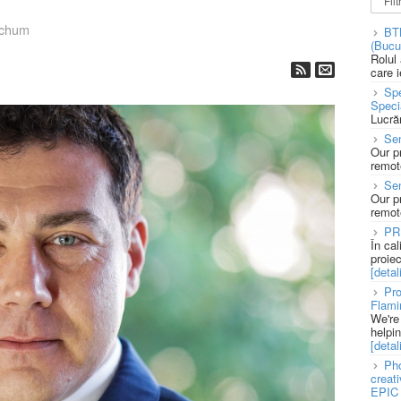
tchum
BT
(Bucu
Rolul
care 
Spe
Speci
Lucră
Sen
Our p
remote
Se
Our p
remote
PR
În ca
proie
[detali
Pro
Flami
We're
helpi
[detali
Pho
creat
EPIC 