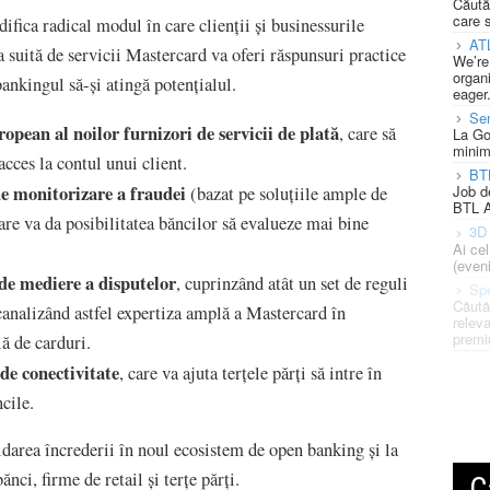
Căută
care 
ifica radical modul în care clienții și businessurile
AT
a suită de servicii Mastercard va oferi răspunsuri practice
We’re
organi
ankingul să-și atingă potențialul.
eager
Se
opean al noilor furnizori de servicii de plată
, care să
La Go
minim
acces la contul unui client.
BT
e monitorizare a fraudei
Job d
(bazat pe soluțiile ample de
BTL A
care va da posibilitatea băncilor să evalueze mai bine
3D 
Ai ce
(eveni
de mediere a disputelor
, cuprinzând atât un set de reguli
Spe
Căută
canalizând astfel expertiza amplă a Mastercard în
releva
premi
lă de carduri.
de conectivitate
, care va ajuta terțele părți să intre în
cile.
lidarea încrederii în noul ecosistem de open banking și la
ănci, firme de retail și terțe părți.
C