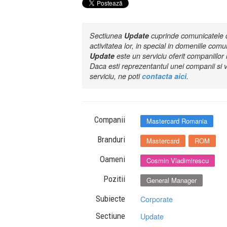
Sectiunea
Update
cuprinde comunicatele de
activitatea lor, in special in domeniile comu
Update
este un serviciu oferit companiilo
Daca esti reprezentantul unei companii si v
serviciu, ne poti
contacta aici
.
Companii
Mastercard Romania
Branduri
Mastercard
ROM
Oameni
Cosmin Vladimirescu
Pozitii
General Manager
Subiecte
Corporate
Sectiune
Update