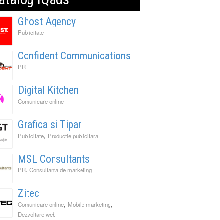
Ghost Agency
Publicitate
Confident Communications
PR
Digital Kitchen
Comunicare online
Grafica si Tipar
,
Publicitate
Productie publicitara
MSL Consultants
,
PR
Consultanta de marketing
Zitec
,
,
Comunicare online
Mobile marketing
Dezvoltare web