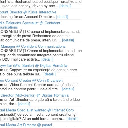
lient is a Bucharest based boutique - creative and
nications agency, driven by one...
[detalii]
ount Director @ Kubis Interactive
 looking for an Account Director...
[detalii]
ia Relations Specialist @ Confident
unications
NSABILITĂȚI Crearea și implementarea hands-
strategiilor de presă Redactarea de conținut
ial: comunicate de presă, interviuri,...
[detalii]
 Manager @ Confident Communications
NSABILITĂȚI Creare și implementare hands-on
tegiilor de comunicare integrată pentru clienți
 B2C Implicare activă...
[detalii]
ywriter (Mid–Senior) @ Digitas România
m un Copywriter cu experiență de agenție care
ă o idee bună trebuie să...
[detalii]
deo Content Creator @ Cohn & Jansen
m un Video Content Creator care să gândească
 producă content pentru unele dintre...
[detalii]
 Director (Mid–Senior) @ Digitas România
m un Art Director care știe că e tare când o idee
bine, dar...
[detalii]
ial Media Specialist wanted @ Internet Corp
pasionat(ă) de social media, content creation și
țele digitale? Ai un ochi format pentru...
[detalii]
ial Media Art Director @ pastel