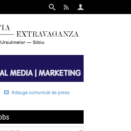
Adauga comunicat de presa
obs