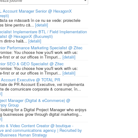
L Account Manager Senior @ HexagonX
rești)
 ăsta se măsoară în ce nu se vede: proiectele
ies bine pentru că...
[detalii]
cialist Implementare BTL / Field Implementation
alist @ HexagonX (București)
m dintr-o hală...
[detalii]
ior Performance Marketing Specialist @ Zitec
romise: You choose how you'll work with us:
-first or at our offices in Timpuri...
[detalii]
nior SEO & GEO Specialist @ Zitec
romise: You choose how you'll work with us:
-first or at our offices in Timpuri...
[detalii]
 Account Executive @ TOTAL PR
litate de PR Account Executive, vei implementa
cte de comunicare corporate & consumer, în...
i]
ject Manager (Digital & eCommerce) @
njoy Group
 looking for a Digital Project Manager who enjoys
ng businesses grow through digital marketing...
i]
to & Video Content Creator @ boutique -
ive and communications agency | Recruited by
Business Human Strategy