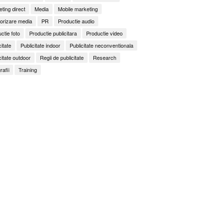
ting direct
Media
Mobile marketing
orizare media
PR
Productie audio
ctie foto
Productie publicitara
Productie video
citate
Publicitate indoor
Publicitate neconventionala
citate outdoor
Regii de publicitate
Research
rafii
Training