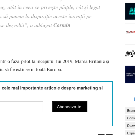
, atât în ceea ce privește plățile, cât și legat
m să punem la dispoziție aceste inovații pe
Cosmin
se dezvolt
ă”, a adăugat
într-o fază-pilot la începutul lui 2019, Marea Britanie și
u să fie extinse în toată Europa.
cele mai importante articole despre marketing si
Brand
Consu
Dezv
Exper