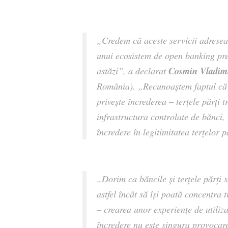
„
Credem că aceste servicii adreseaz
unui ecosistem de open banking pre
Cosmin Vladim
astăzi
”, a declarat
România).
„Recunoaștem faptul că 
privește încrederea – terțele părți 
infrastructura controlate de bănci,
încredere în legitimitatea terțelor p
„
Dorim ca băncile și terțele părți s
astfel încât să își poată concentra 
– crearea unor experiențe de utiliz
încredere nu este singura provocar