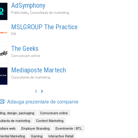
AdSymphony
,
Publicitate
Consultanta de marketing
MSLGROUP The Practice
PR
The Geeks
Comunicare online
Mediaposte Martech
Consultanta de marketing
Adauga prezentare de companie
ing, design, packaging
Comunicare online
ltanta de marketing
Content Marketing
oltare web
Employer Branding
Evenimente / BTL
iential Marketing
Gaming
Interactive Retail