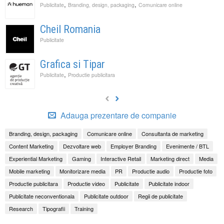
,
,
Publicitate
Branding, design, packaging
Comunicare online
Cheil Romania
Publicitate
Grafica si Tipar
,
Publicitate
Productie publicitara
Adauga prezentare de companie
Branding, design, packaging
Comunicare online
Consultanta de marketing
Content Marketing
Dezvoltare web
Employer Branding
Evenimente / BTL
Experiential Marketing
Gaming
Interactive Retail
Marketing direct
Media
Mobile marketing
Monitorizare media
PR
Productie audio
Productie foto
Productie publicitara
Productie video
Publicitate
Publicitate indoor
Publicitate neconventionala
Publicitate outdoor
Regii de publicitate
Research
Tipografii
Training