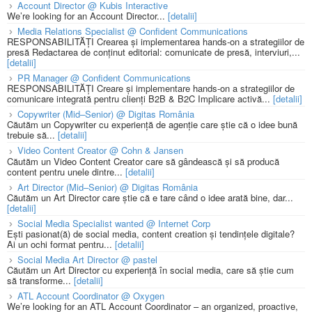
Account Director @ Kubis Interactive
We’re looking for an Account Director...
[detalii]
Media Relations Specialist @ Confident Communications
RESPONSABILITĂȚI Crearea și implementarea hands-on a strategiilor de
presă Redactarea de conținut editorial: comunicate de presă, interviuri,...
[detalii]
PR Manager @ Confident Communications
RESPONSABILITĂȚI Creare și implementare hands-on a strategiilor de
comunicare integrată pentru clienți B2B & B2C Implicare activă...
[detalii]
Copywriter (Mid–Senior) @ Digitas România
Căutăm un Copywriter cu experiență de agenție care știe că o idee bună
trebuie să...
[detalii]
Video Content Creator @ Cohn & Jansen
Căutăm un Video Content Creator care să gândească și să producă
content pentru unele dintre...
[detalii]
Art Director (Mid–Senior) @ Digitas România
Căutăm un Art Director care știe că e tare când o idee arată bine, dar...
[detalii]
Social Media Specialist wanted @ Internet Corp
Ești pasionat(ă) de social media, content creation și tendințele digitale?
Ai un ochi format pentru...
[detalii]
Social Media Art Director @ pastel
Căutăm un Art Director cu experiență în social media, care să știe cum
să transforme...
[detalii]
ATL Account Coordinator @ Oxygen
We’re looking for an ATL Account Coordinator – an organized, proactive,