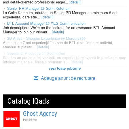
and detail-oriented professional eager...
[detalii]
Senior PR Manager @ Golin Ketchum
La Golin Ketchum, căutăm un Senior PR Manager cu minimum 5 ani
experiență, care știe...
[detalii]
BTL Account Manager @ YES Communication
Job description: We're on the lookout for an awesome BTL Account
Manager to join our vibrant...
[detalii]
3D Artist – Shopper Experience @ Mercury360
Ai cel puțin 7 ani experiență în zona de BTL (evenimente, activări,
standuri și plasări...
[detalii]
Specialist Productie @ Godmother
Căutăm un profesionist versatil, cu experiență relevantă în producție, care
înțelege materiale, finisaje premium și...
[detalii]
vezi toate joburile
Adauga anunt de recrutare
Catalog IQads
Ghost Agency
Publicitate