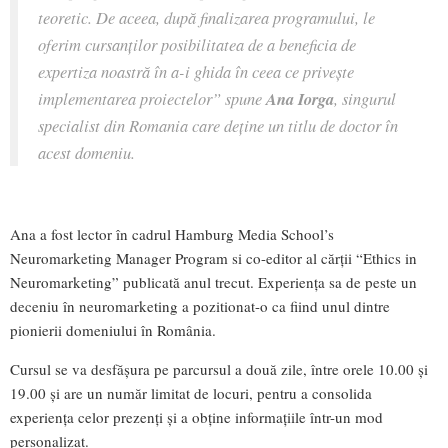
teoretic. De aceea, după finalizarea programului, le
oferim cursanților posibilitatea de a beneficia de
expertiza noastră în a-i ghida în ceea ce privește
implementarea proiectelor” spune
Ana Iorga
, singurul
specialist din Romania care deține un titlu de doctor în
acest domeniu.
Ana a fost lector în cadrul Hamburg Media School’s
Neuromarketing Manager Program si co-editor al cărții “Ethics in
Neuromarketing” publicată anul trecut. Experiența sa de peste un
deceniu în neuromarketing a pozitionat-o ca fiind unul dintre
pionierii domeniului în România.
Cursul se va desfășura pe parcursul a două zile, între orele 10.00 și
19.00 și are un număr limitat de locuri, pentru a consolida
experiența celor prezenți și a obține informațiile într-un mod
personalizat.