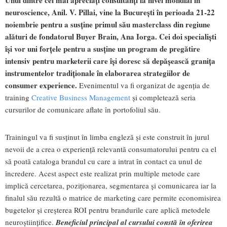
neuroscience, Anil. V. Pillai, vine la București în perioada 21-22
noiembrie pentru a susține primul său masterclass din regiune
alături de fondatorul Buyer Brain, Ana Iorga. Cei doi specialiști
își vor uni forțele pentru a susține un program de pregătire
intensiv pentru marketerii care își doresc să depășească granița
instrumentelor tradiționale în elaborarea strategiilor de
consumer experience.
Evenimentul va fi organizat de agenția de
training
Creative Business Management
și completează seria
cursurilor de comunicare aflate în portofoliul său.
Trainingul va fi susținut în limba engleză și este construit în jurul
nevoii de a crea o experiență relevantă consumatorului pentru ca el
să poată cataloga brandul cu care a intrat în contact ca unul de
încredere. Acest aspect este realizat prin multiple metode care
implică cercetarea, poziționarea, segmentarea și comunicarea iar la
finalul său rezultă o matrice de marketing care permite economisirea
bugetelor și creșterea ROI pentru brandurile care aplică metodele
neuroștiințifice.
Beneficiul principal al cursului constă în oferirea