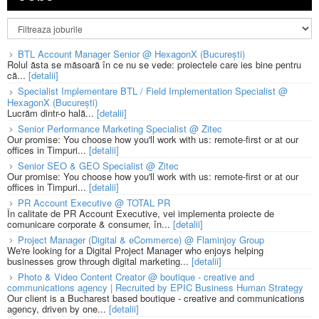
BTL Account Manager Senior @ HexagonX (București)
Rolul ăsta se măsoară în ce nu se vede: proiectele care ies bine pentru
că...
[detalii]
Specialist Implementare BTL / Field Implementation Specialist @
HexagonX (București)
Lucrăm dintr-o hală...
[detalii]
Senior Performance Marketing Specialist @ Zitec
Our promise: You choose how you'll work with us: remote-first or at our
offices in Timpuri...
[detalii]
Senior SEO & GEO Specialist @ Zitec
Our promise: You choose how you'll work with us: remote-first or at our
offices in Timpuri...
[detalii]
PR Account Executive @ TOTAL PR
În calitate de PR Account Executive, vei implementa proiecte de
comunicare corporate & consumer, în...
[detalii]
Project Manager (Digital & eCommerce) @ Flaminjoy Group
We're looking for a Digital Project Manager who enjoys helping
businesses grow through digital marketing...
[detalii]
Photo & Video Content Creator @ boutique - creative and
communications agency | Recruited by EPIC Business Human Strategy
Our client is a Bucharest based boutique - creative and communications
agency, driven by one...
[detalii]