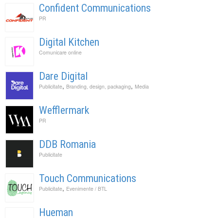
Confident Communications
PR
Digital Kitchen
Comunicare online
Dare Digital
,
,
Publicitate
Branding, design, packaging
Media
Wefflermark
PR
DDB Romania
Publicitate
Touch Communications
,
Publicitate
Evenimente / BTL
Hueman