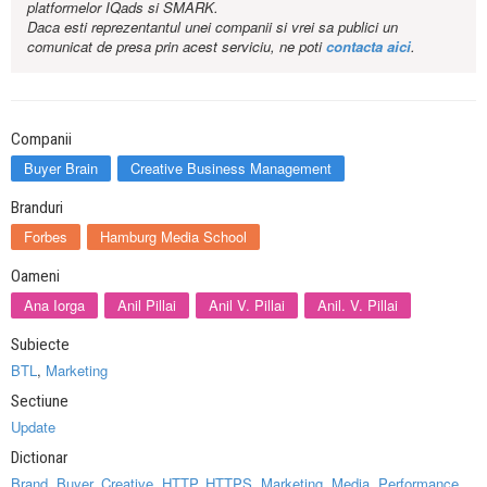
platformelor IQads si SMARK.
Daca esti reprezentantul unei companii si vrei sa publici un
comunicat de presa prin acest serviciu, ne poti
contacta aici
.
Companii
Buyer Brain
Creative Business Management
Branduri
Forbes
Hamburg Media School
Oameni
Ana Iorga
Anil Pillai
Anil V. Pillai
Anil. V. Pillai
Subiecte
BTL
,
Marketing
Sectiune
Update
Dictionar
Brand
,
Buyer
,
Creative
,
HTTP
,
HTTPS
,
Marketing
,
Media
,
Performance
,