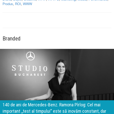
Produs
,
ROI
,
WWW
Branded
140 de ani de Mercedes-Benz. Ramona Pîrlog: Cel mai
important „test al timpului” este să inovăm constant, dar