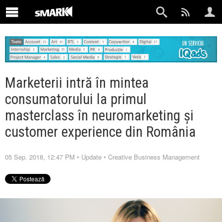
Marketerii intră în mintea
consumatorului la primul
masterclass în neuromarketing și
customer experience din România
05 Sep. 2018, 12:47 PM
•
Update
•
Creative Business Management