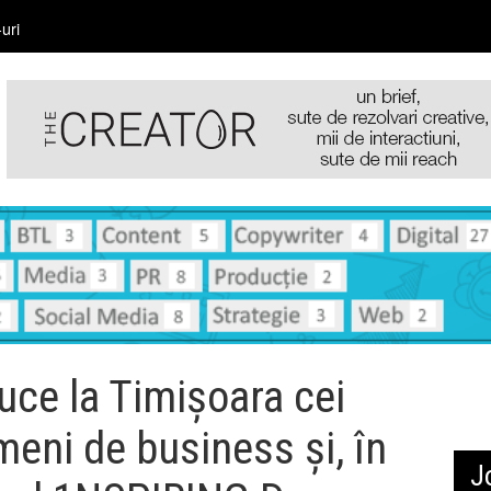
uri
ce la Timișoara cei
eni de business și, în
J