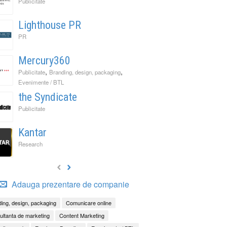
Publicitate
Lighthouse PR
PR
Mercury360
,
,
Publicitate
Branding, design, packaging
Evenimente / BTL
the Syndicate
Publicitate
Kantar
Research
Adauga prezentare de companie
ing, design, packaging
Comunicare online
ltanta de marketing
Content Marketing