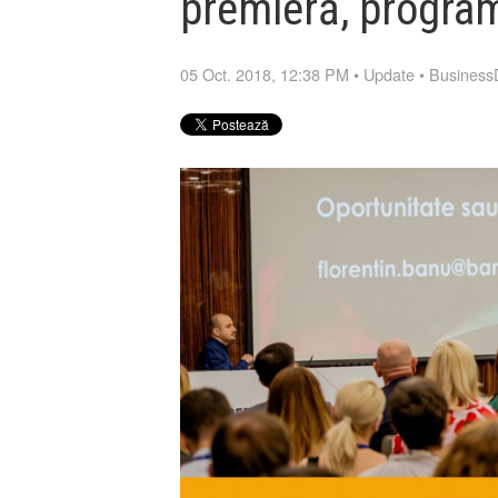
premieră, progra
05 Oct. 2018, 12:38 PM
•
Update
•
Business