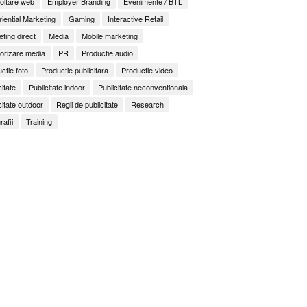
oltare web
Employer Branding
Evenimente / BTL
iential Marketing
Gaming
Interactive Retail
ting direct
Media
Mobile marketing
orizare media
PR
Productie audio
ctie foto
Productie publicitara
Productie video
citate
Publicitate indoor
Publicitate neconventionala
citate outdoor
Regii de publicitate
Research
rafii
Training