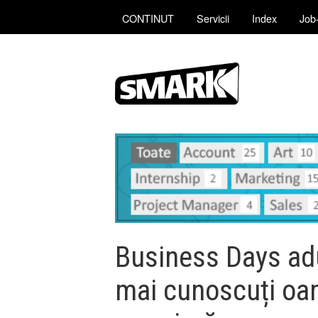
CONTINUT
Servicii
Index
Job-
Business Days adu
mai cunoscuți oam