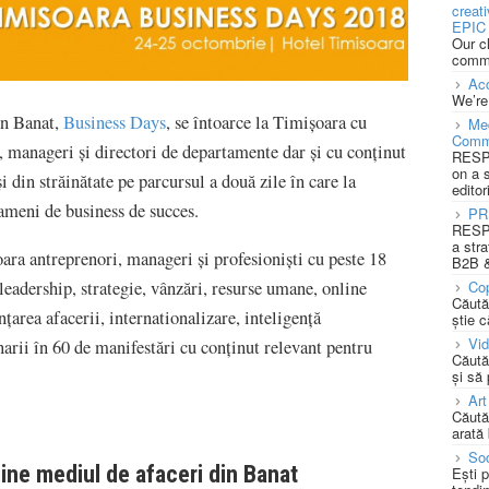
creat
EPIC 
Our c
commu
Acc
We’re
in Banat,
Business Days
, se întoarce la Timișoara cu
Med
Comm
 manageri și directori de departamente dar și cu conținut
RESPO
on a 
 din străinătate pe parcursul a două zile în care la
editor
ameni de business de succes.
PR
RESPO
a stra
ra antreprenori, manageri și profesioniști cu peste 18
B2B &
eadership, strategie, vânzări, resurse umane, online
Cop
Căută
țarea afacerii, internationalizare, inteligență
știe c
Vi
narii în 60 de manifestări cu conținut relevant pentru
Căută
și să
Art
Căută
arată 
Soc
ijine mediul de afaceri din Banat
Ești 