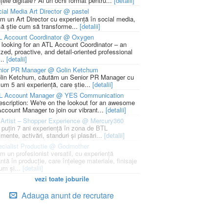
țele digitale? Ai un ochi format pentru...
[detalii]
ial Media Art Director @ pastel
m un Art Director cu experiență în social media,
să știe cum să transforme...
[detalii]
L Account Coordinator @ Oxygen
 looking for an ATL Account Coordinator – an
zed, proactive, and detail-oriented professional
...
[detalii]
nior PR Manager @ Golin Ketchum
lin Ketchum, căutăm un Senior PR Manager cu
um 5 ani experiență, care știe...
[detalii]
L Account Manager @ YES Communication
escription: We're on the lookout for an awesome
ccount Manager to join our vibrant...
[detalii]
Artist – Shopper Experience @ Mercury360
l puțin 7 ani experiență în zona de BTL
mente, activări, standuri și plasări...
[detalii]
cialist Productie @ Godmother
m un profesionist versatil, cu experiență
ntă în producție, care înțelege materiale, finisaje
um și...
[detalii]
vezi toate joburile
Adauga anunt de recrutare