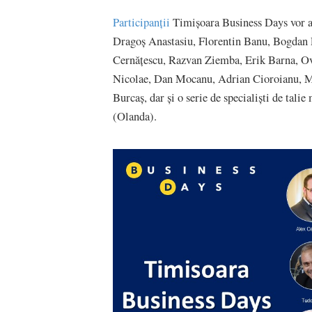
Participanții
Timișoara Business Days vor av
Dragoș Anastasiu, Florentin Banu, Bogdan 
Cernățescu, Razvan Ziemba, Erik Barna, Ov
Nicolae, Dan Mocanu, Adrian Cioroianu, M
Burcaș, dar și o serie de specialiști de tal
(Olanda).