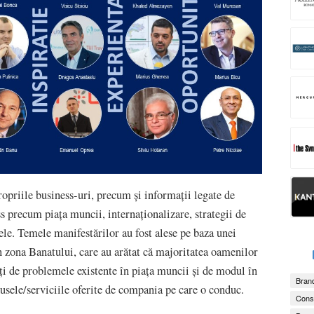
ropriile business-uri, precum și informații legate de
s precum piața muncii, internaționalizare, strategii de
ele. Temele manifestărilor au fost alese pe baza unei
n zona Banatului, care au arătat că majoritatea oamenilor
ți de problemele existente în piața muncii și de modul în
Brand
sele/serviciile oferite de compania pe care o conduc.
Consu