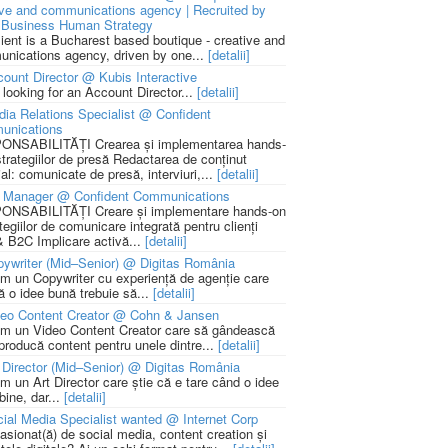
ive and communications agency | Recruited by
Business Human Strategy
lient is a Bucharest based boutique - creative and
nications agency, driven by one...
[detalii]
ount Director @ Kubis Interactive
 looking for an Account Director...
[detalii]
ia Relations Specialist @ Confident
unications
NSABILITĂȚI Crearea și implementarea hands-
strategiilor de presă Redactarea de conținut
ial: comunicate de presă, interviuri,...
[detalii]
 Manager @ Confident Communications
NSABILITĂȚI Creare și implementare hands-on
tegiilor de comunicare integrată pentru clienți
 B2C Implicare activă...
[detalii]
ywriter (Mid–Senior) @ Digitas România
m un Copywriter cu experiență de agenție care
ă o idee bună trebuie să...
[detalii]
deo Content Creator @ Cohn & Jansen
m un Video Content Creator care să gândească
 producă content pentru unele dintre...
[detalii]
 Director (Mid–Senior) @ Digitas România
m un Art Director care știe că e tare când o idee
bine, dar...
[detalii]
ial Media Specialist wanted @ Internet Corp
pasionat(ă) de social media, content creation și