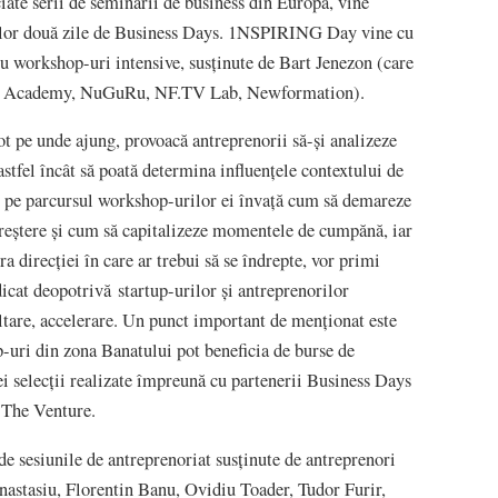
ciate serii de seminarii de business din Europa, vine
celor două zile de Business Days. 1NSPIRING Day vine cu
ru workshop-uri intensive, susținute de Bart Jenezon (care
s Academy, NuGuRu, NF.TV Lab, Newformation).
ot pe unde ajung, provoacă antreprenorii să-și analizeze
 astfel încât să poată determina influențele contextului de
s, pe parcursul workshop-urilor ei învață cum să demareze
creștere și cum să capitalizeze momentele de cumpănă, iar
ra direcției în care ar trebui să se îndrepte, vor primi
dicat deopotrivă startup-urilor și antreprenorilor
oltare, accelerare. Un punct important de menționat este
p-uri din zona Banatului pot beneficia de burse de
 selecții realizate împreună cu partenerii Business Days
 The Venture.
 de sesiunile de antreprenoriat susținute de antreprenori
nastasiu, Florentin Banu, Ovidiu Toader, Tudor Furir,