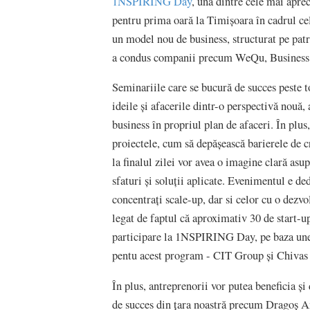
1NSPIRING Day
, una dintre cele mai apre
pentru prima oară la Timișoara în cadrul 
un model nou de business, structurat pe pat
a condus companii precum WeQu, Busines
Seminariile care se bucură de succes peste t
ideile și afacerile dintr-o perspectivă nouă,
business în propriul plan de afaceri. În plu
proiectele, cum să depășească barierele de 
la finalul zilei vor avea o imagine clară asup
sfaturi și soluții aplicate. Evenimentul e de
concentrați scale-up, dar si celor cu o dezv
legat de faptul că aproximativ 30 de start-u
participare la 1NSPIRING Day, pe baza unei
pentu acest program - CIT Group și Chivas
În plus, antreprenorii vor putea beneficia și
de succes din țara noastră precum Dragoș A