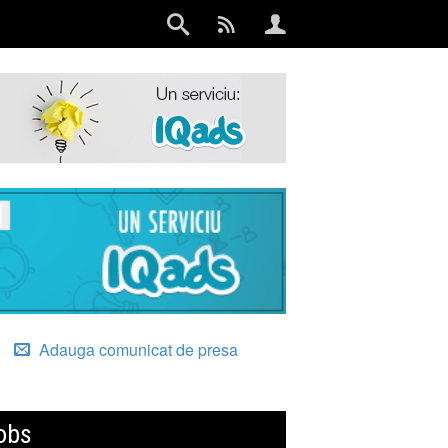
Adauga comunicat de presa
obs