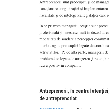
Antreprenorii sunt preocupați și de manageme
funcționarea organizației și implementarea p
fiscalitate și de înțelegerea legislației car
În ce privește managerii, aceștia sunt preocu
profesională și investesc mult în dezvoltarea
modalități de sondare a percepției consumat
marketing au preocupări legate de coordona
activităților. Pe de altă parte, managerii d
problemelor legate de atragerea și retenția
lucru pozitiv în companii.
Antreprenorii, în centrul atenție
de antreprenoriat