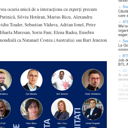
tendin
Soc
ea ocazia unică de a interacționa cu experți precum
Căută
care 
Putinică, Silviu Hotăran, Marius Bicu, Alexandru
AT
idiu Toader, Sebastian Văduva, Adrian Ionel, Petre
We’re
organi
ihaela Muresan, Sorin Faur, Elena Badea, Eusebiu
eager
ie mondială ca Natanael Costea (Australia) sau Bart Jenezon
Se
La Go
minim
BT
Job d
BTL A
3D 
Ai ce
(eveni
Spe
Căută
releva
premi