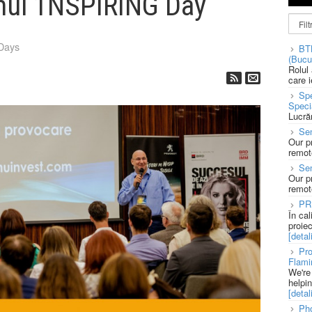
mul 1NSPIRING Day
Days
BT
(Bucu
Rolul
care 
Spe
Speci
Lucră
Sen
Our p
remote
Se
Our p
remote
PR
În ca
proie
[detali
Pro
Flami
We're
helpi
[detali
Pho