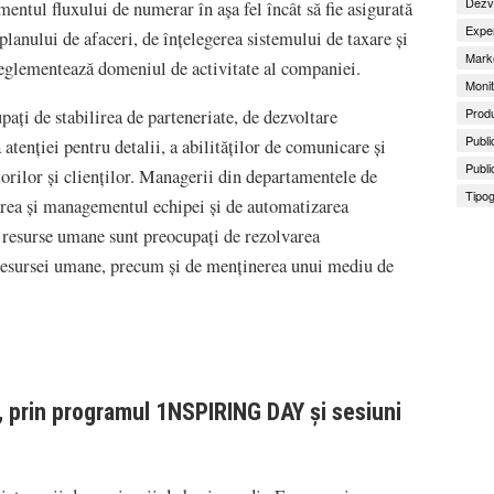
Dezv
ntul fluxului de numerar în așa fel încât să fie asigurată
Exper
lanului de afaceri, de înțelegerea sistemului de taxare și
Marke
e reglementează domeniul de activitate al companiei.
Monit
Produ
pați de stabilirea de parteneriate, de dezvoltare
Publi
 atenției pentru detalii, a abilităților de comunicare și
Publi
orilor și clienților. Managerii din departamentele de
Tipog
rea și managementul echipei și de automatizarea
e resurse umane sunt preocupați de rezolvarea
 resursei umane, precum și de menținerea unui mediu de
i, prin programul 1NSPIRING DAY și sesiuni