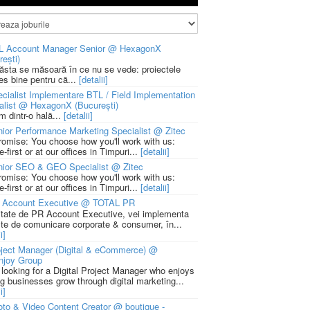
L Account Manager Senior @ HexagonX
rești)
 ăsta se măsoară în ce nu se vede: proiectele
ies bine pentru că...
[detalii]
cialist Implementare BTL / Field Implementation
alist @ HexagonX (București)
m dintr-o hală...
[detalii]
ior Performance Marketing Specialist @ Zitec
romise: You choose how you'll work with us:
-first or at our offices in Timpuri...
[detalii]
nior SEO & GEO Specialist @ Zitec
romise: You choose how you'll work with us:
-first or at our offices in Timpuri...
[detalii]
 Account Executive @ TOTAL PR
litate de PR Account Executive, vei implementa
cte de comunicare corporate & consumer, în...
i]
ject Manager (Digital & eCommerce) @
njoy Group
 looking for a Digital Project Manager who enjoys
ng businesses grow through digital marketing...
i]
to & Video Content Creator @ boutique -