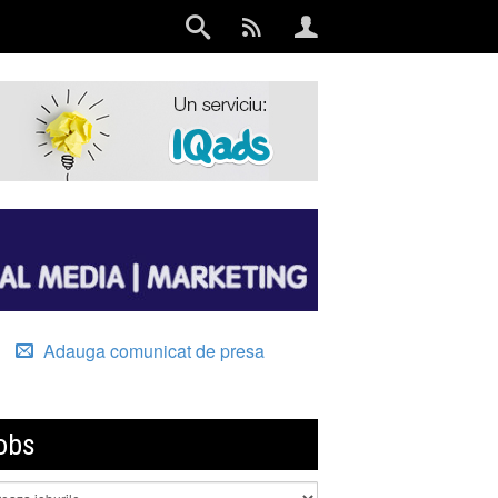
Adauga comunicat de presa
obs