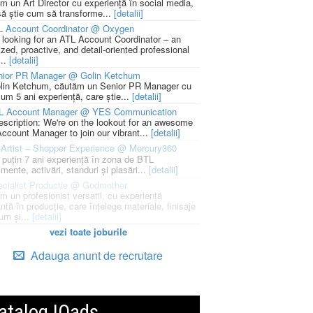
m un Art Director cu experiență în social media,
să știe cum să transforme...
[detalii]
L Account Coordinator @ Oxygen
 looking for an ATL Account Coordinator – an
zed, proactive, and detail-oriented professional
...
[detalii]
nior PR Manager @ Golin Ketchum
lin Ketchum, căutăm un Senior PR Manager cu
um 5 ani experiență, care știe...
[detalii]
L Account Manager @ YES Communication
escription: We're on the lookout for an awesome
ccount Manager to join our vibrant...
[detalii]
Artist – Shopper Experience @ Mercury360
l puțin 7 ani experiență în zona de BTL
mente, activări, standuri și plasări...
[detalii]
cialist Productie @ Godmother
m un profesionist versatil, cu experiență
ntă în producție, care înțelege materiale, finisaje
um și...
[detalii]
vezi toate joburile
Adauga anunt de recrutare
atalog IQads