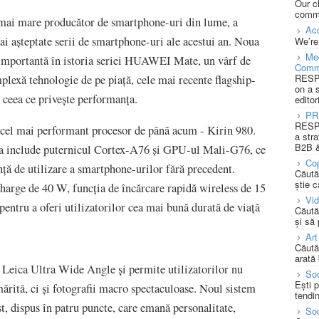
Our c
commu
el mai mare producător de smartphone-uri din lume, a
Acc
 așteptate serii de smartphone-uri ale acestui an. Noua
We’re
Med
mportantă în istoria seriei HUAWEI Mate, un vârf de
Comm
RESPO
plexă tehnologie de pe piață, cele mai recente flagship-
on a 
 ceea ce privește performanța.
editor
PR
RESPO
el mai performant procesor de până acum - Kirin 980.
a stra
B2B &
sta include puternicul Cortex-A76 și GPU-ul Mali-G76, ce
Cop
ță de utilizare a smartphone-urilor fără precedent.
Căută
știe c
rge de 40 W, funcția de încărcare rapidă wireless de 15
Vi
entru a oferi utilizatorilor cea mai bună durată de viață
Căută
și să
Art
Căută
arată 
Leica Ultra Wide Angle și permite utilizatorilor nu
Soc
Ești 
ărită, ci și fotografii macro spectaculoase. Noul sistem
tendin
 dispus în patru puncte, care emană personalitate,
Soc