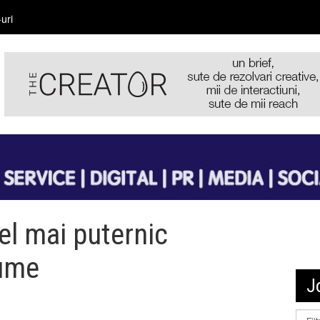
uri
el mai puternic
lume
J