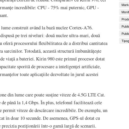
Marke
formanțe incredibile: CPU - 75% mai puternic, GPU -
Monit
ant.
Produ
Publi
n lume construit având la bază nuclee Cortex-A76.
Publi
dispusă pe trei niveluri: două nuclee ultra-mari, două
Tipog
 oferă procesorului flexibilitatea de a distribui cantitatea
a sarcinilor. Totodată, această structură îmbunătățește
de viață a bateriei. Kirin 980 este primul procesor dotat
acitate sporită de procesare a inteligenței artificiale,
rmanțelor toate aplicațiile dezvoltate în jurul acestei
e din lume care poate susține viteze de 4.5G LTE Cat.
 de până la 1,4 Gbps. În plus, telefonul facilitează cele
e permit viteze de descărcare incredibile. De exemplu, un
cat în doar 10 secunde. De asemenea, GPS-ul dotat cu
 precizia poziționării într-o gamă largă de scenarii.