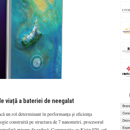
e viață a bateriei de neegalat
Brand
Consu
că un rol determinant în performanța și eficiența
Dezv
ogie construită pe structura de 7 nanometri, procesorul
Exper
 suprafață extrem de redusă. Comparativ cu Kirin 970, cel