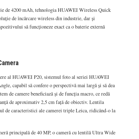
rie de 4200 mAh, tehnologia HUAWEI Wireless Quick
uție de încărcare wireless din industrie, dar și
spozitivului să funcționeze exact ca o baterie externă
 Camera
amere al HUAWEI P20, sistemul foto al seriei HUAWEI
gle, capabil să confere o perspectivă mai largă și să dea
stem de camere beneficiază și de funcția macro, ce redă
tanță de aproximativ 2,5 cm față de obiectiv. Lentila
l de caracteristici ale camerei triple Leica, ridicând-o la
ră principală de 40 MP, o cameră cu lentilă Ultra Wide