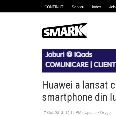
CONTINUT
Servicii
Index
Job-
Huawei a lansat c
smartphone din 
17 Oct. 2018, 12:14 PM
•
Update
•
Oxygen