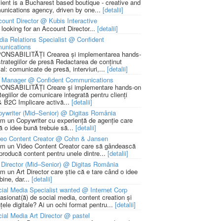
lient is a Bucharest based boutique - creative and
nications agency, driven by one...
[detalii]
ount Director @ Kubis Interactive
 looking for an Account Director...
[detalii]
ia Relations Specialist @ Confident
unications
NSABILITĂȚI Crearea și implementarea hands-
strategiilor de presă Redactarea de conținut
ial: comunicate de presă, interviuri,...
[detalii]
 Manager @ Confident Communications
NSABILITĂȚI Creare și implementare hands-on
tegiilor de comunicare integrată pentru clienți
 B2C Implicare activă...
[detalii]
ywriter (Mid–Senior) @ Digitas România
m un Copywriter cu experiență de agenție care
ă o idee bună trebuie să...
[detalii]
deo Content Creator @ Cohn & Jansen
m un Video Content Creator care să gândească
 producă content pentru unele dintre...
[detalii]
 Director (Mid–Senior) @ Digitas România
m un Art Director care știe că e tare când o idee
bine, dar...
[detalii]
ial Media Specialist wanted @ Internet Corp
pasionat(ă) de social media, content creation și
țele digitale? Ai un ochi format pentru...
[detalii]
ial Media Art Director @ pastel