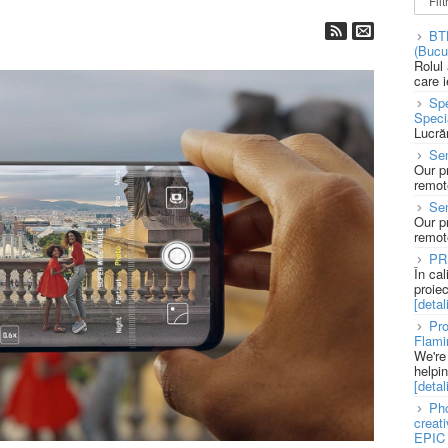
BT
(Bucu
Rolul
care 
Spe
Speci
Lucră
Sen
Our p
remote
Se
Our p
remote
PR
În ca
proie
[detali
Pro
Flami
We're
helpi
[detali
Pho
creat
EPIC 