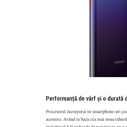
Performanță de vârf și o durată d
Procesorul încorporat în smartphone-uri joa
acestora. Având la baza cea mai noua tehnol
înglobează 6,9 miliarde de tranzistori pe o