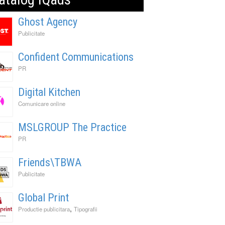
Ghost Agency
Publicitate
Confident Communications
PR
Digital Kitchen
Comunicare online
MSLGROUP The Practice
PR
Friends\TBWA
Publicitate
Global Print
,
Productie publicitara
Tipografii