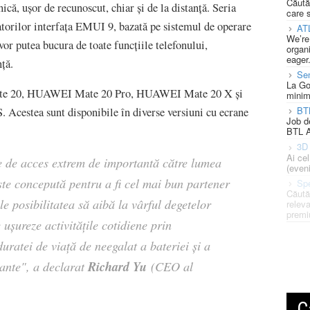
Căută
ică, ușor de recunoscut, chiar și de la distanță. Seria
care 
orilor interfața EMUI 9, bazată pe sistemul de operare
AT
We’re
 vor putea bucura de toate funcțiile telefonului,
organi
eager
ță.
Se
La Go
ate 20, HUAWEI Mate 20 Pro, HUAWEI Mate 20 X și
minim
BT
ea sunt disponibile în diverse versiuni cu ecrane
Job d
BTL A
3D 
Ai ce
e de acces extrem de importantă către lumea
(eveni
e concepută pentru a fi cel mai bun partener
Spe
Căută
le posibilitatea să aibă la vârful degetelor
releva
premi
ușureze activitățile cotidiene prin
 duratei de viață de neegalat a bateriei și a
Richard Yu
ante", a declarat
(CEO al
C