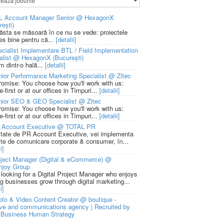
L Account Manager Senior @ HexagonX
rești)
 ăsta se măsoară în ce nu se vede: proiectele
ies bine pentru că...
[detalii]
cialist Implementare BTL / Field Implementation
alist @ HexagonX (București)
m dintr-o hală...
[detalii]
ior Performance Marketing Specialist @ Zitec
romise: You choose how you'll work with us:
-first or at our offices in Timpuri...
[detalii]
nior SEO & GEO Specialist @ Zitec
romise: You choose how you'll work with us:
-first or at our offices in Timpuri...
[detalii]
 Account Executive @ TOTAL PR
litate de PR Account Executive, vei implementa
cte de comunicare corporate & consumer, în...
i]
ject Manager (Digital & eCommerce) @
njoy Group
 looking for a Digital Project Manager who enjoys
ng businesses grow through digital marketing...
i]
to & Video Content Creator @ boutique -
ive and communications agency | Recruited by
Business Human Strategy