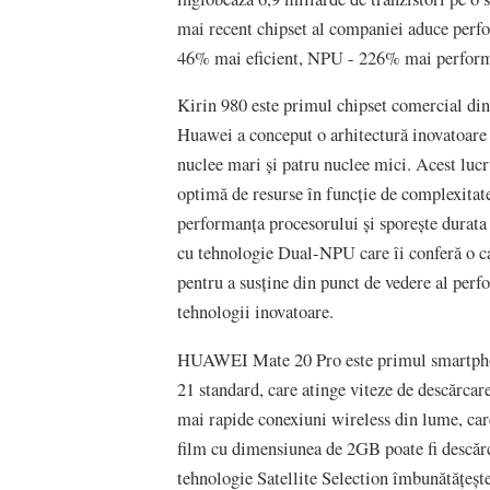
mai recent chipset al companiei aduce per
46% mai eficient, NPU - 226% mai perform
Kirin 980 este primul chipset comercial di
Huawei a conceput o arhitectură inovatoare 
nuclee mari și patru nuclee mici. Acest lucru
optimă de resurse în funcție de complexitate
performanța procesorului și sporește durata 
cu tehnologie Dual-NPU care îi conferă o cap
pentru a susține din punct de vedere al perfo
tehnologii inovatoare.
HUAWEI Mate 20 Pro este primul smartphon
21 standard, care atinge viteze de descărcare
mai rapide conexiuni wireless din lume, car
film cu dimensiunea de 2GB poate fi descăr
tehnologie Satellite Selection îmbunătățește