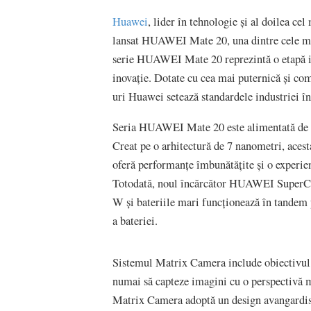
Huawei
, lider în tehnologie și al doilea c
lansat HUAWEI Mate 20, una dintre cele mai
serie HUAWEI Mate 20 reprezintă o etapă i
inovație. Dotate cu cea mai puternică și com
uri Huawei setează standardele industriei în
Seria HUAWEI Mate 20 este alimentată de c
Creat pe o arhitectură de 7 nanometri, ace
oferă performanțe îmbunătățite și o experien
Totodată, noul încărcător HUAWEI SuperCha
W și bateriile mari funcționează în tandem p
a bateriei.
Sistemul Matrix Camera include obiectivul 
numai să capteze imagini cu o perspectivă m
Matrix Camera adoptă un design avangardist,