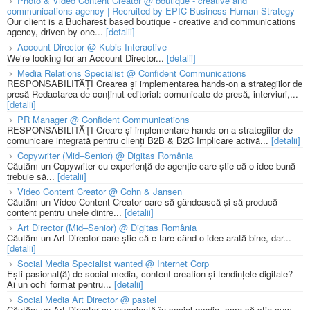
Photo & Video Content Creator @ boutique - creative and
communications agency | Recruited by EPIC Business Human Strategy
Our client is a Bucharest based boutique - creative and communications
agency, driven by one...
[detalii]
Account Director @ Kubis Interactive
We’re looking for an Account Director...
[detalii]
Media Relations Specialist @ Confident Communications
RESPONSABILITĂȚI Crearea și implementarea hands-on a strategiilor de
presă Redactarea de conținut editorial: comunicate de presă, interviuri,...
[detalii]
PR Manager @ Confident Communications
RESPONSABILITĂȚI Creare și implementare hands-on a strategiilor de
comunicare integrată pentru clienți B2B & B2C Implicare activă...
[detalii]
Copywriter (Mid–Senior) @ Digitas România
Căutăm un Copywriter cu experiență de agenție care știe că o idee bună
trebuie să...
[detalii]
Video Content Creator @ Cohn & Jansen
Căutăm un Video Content Creator care să gândească și să producă
content pentru unele dintre...
[detalii]
Art Director (Mid–Senior) @ Digitas România
Căutăm un Art Director care știe că e tare când o idee arată bine, dar...
[detalii]
Social Media Specialist wanted @ Internet Corp
Ești pasionat(ă) de social media, content creation și tendințele digitale?
Ai un ochi format pentru...
[detalii]
Social Media Art Director @ pastel
Căutăm un Art Director cu experiență în social media, care să știe cum