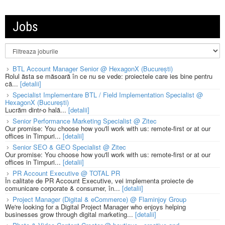
Jobs
BTL Account Manager Senior @ HexagonX (București)
Rolul ăsta se măsoară în ce nu se vede: proiectele care ies bine pentru
că...
[detalii]
Specialist Implementare BTL / Field Implementation Specialist @
HexagonX (București)
Lucrăm dintr-o hală...
[detalii]
Senior Performance Marketing Specialist @ Zitec
Our promise: You choose how you'll work with us: remote-first or at our
offices in Timpuri...
[detalii]
Senior SEO & GEO Specialist @ Zitec
Our promise: You choose how you'll work with us: remote-first or at our
offices in Timpuri...
[detalii]
PR Account Executive @ TOTAL PR
În calitate de PR Account Executive, vei implementa proiecte de
comunicare corporate & consumer, în...
[detalii]
Project Manager (Digital & eCommerce) @ Flaminjoy Group
We're looking for a Digital Project Manager who enjoys helping
businesses grow through digital marketing...
[detalii]