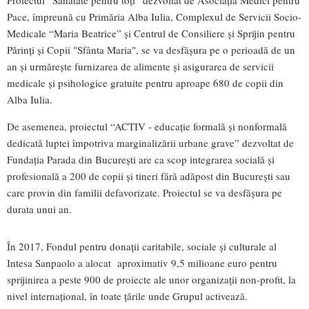
Pace, împreună cu Primăria Alba Iulia, Complexul de Servicii Socio-
Medicale “Maria Beatrice” și Centrul de Consiliere și Sprijin pentru
Părinți și Copii "Sfânta Maria", se va desfășura pe o perioadă de un
an și urmărește furnizarea de alimente și asigurarea de servicii
medicale și psihologice gratuite pentru aproape 680 de copii din
Alba Iulia.
De asemenea, proiectul “ACTIV - educație formală și nonformală
dedicată luptei împotriva marginalizării urbane grave” dezvoltat de
Fundația Parada din București are ca scop integrarea socială și
profesională a 200 de copii și tineri fără adăpost din București sau
care provin din familii defavorizate. Proiectul se va desfășura pe
durata unui an.
În 2017, Fondul pentru donații caritabile, sociale și culturale al
Intesa Sanpaolo a alocat aproximativ 9,5 milioane euro pentru
sprijinirea a peste 900 de proiecte ale unor organizații non-profit, la
nivel internațional, în toate țările unde Grupul activează.