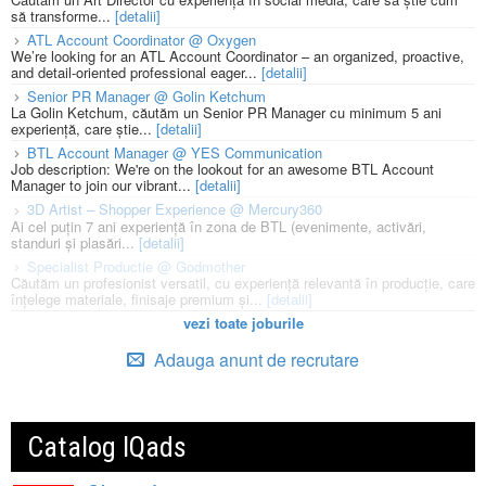
să transforme...
[detalii]
ATL Account Coordinator @ Oxygen
We’re looking for an ATL Account Coordinator – an organized, proactive,
and detail-oriented professional eager...
[detalii]
Senior PR Manager @ Golin Ketchum
La Golin Ketchum, căutăm un Senior PR Manager cu minimum 5 ani
experiență, care știe...
[detalii]
BTL Account Manager @ YES Communication
Job description: We're on the lookout for an awesome BTL Account
Manager to join our vibrant...
[detalii]
3D Artist – Shopper Experience @ Mercury360
Ai cel puțin 7 ani experiență în zona de BTL (evenimente, activări,
standuri și plasări...
[detalii]
Specialist Productie @ Godmother
Căutăm un profesionist versatil, cu experiență relevantă în producție, care
înțelege materiale, finisaje premium și...
[detalii]
vezi toate joburile
Adauga anunt de recrutare
Catalog IQads