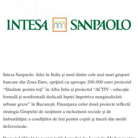
Intesa Sanpaolo, lider în Italia și unul dintre cele mai mari grupuri
bancare din Zona Euro, sprijină cu aproape 200.000 euro proiectul
“Sănătate pentru toți” în Alba Iulia și proiectul “ACTIV - educație
formală și nonformală dedicată luptei împotriva marginalizării
urbane grave” în București. Finanțarea celor două proiecte reflectă
strategia Grupului de susținere a incluziunii sociale și de
îmbunătățire a condițiilor de trai pentru copiii și tinerii din medii
defavorizate.
Proiectul “Sănătate pentru toți” dezvoltat de Asociația Medici pentru