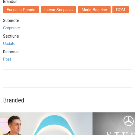
Branduri
Fundatia Parada
Intesa Sanpaolo
Maria Beatrice
ROM
Subiecte
Corporate
Sectiune
Update
Dictionar
Post
Branded