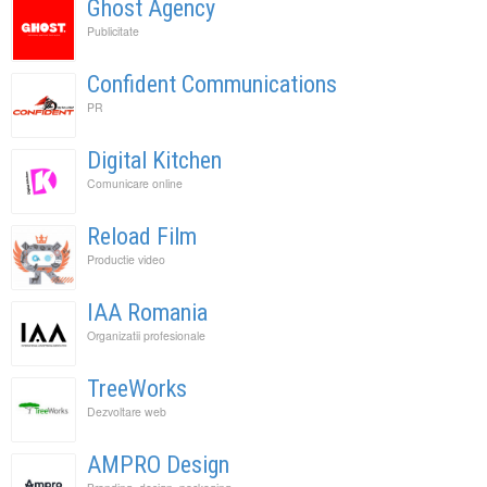
Ghost Agency
Publicitate
Confident Communications
PR
Digital Kitchen
Comunicare online
Reload Film
Productie video
IAA Romania
Organizatii profesionale
TreeWorks
Dezvoltare web
AMPRO Design