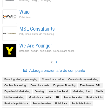
Branding, design, packaging
Waio
Publicitate
MSL Consultants
,
PR
Consultanta de marketing
We Are Younger
,
Branding, design, packaging
Comunicare online
Adauga prezentare de companie
Branding, design, packaging
Comunicare online
Consultanta de marketing
Content Marketing
Dezvoltare web
Employer Branding
Evenimente / BTL
Experiential Marketing
Gaming
Interactive Retail
Marketing direct
Media
Mobile marketing
Monitorizare media
PR
Productie audio
Productie foto
Productie publicitara
Productie video
Publicitate
Publicitate indoor