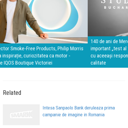
140 de ani de Mercedes-Benz. Ramona Pîrlog: Cel mai
important „test al timpului” este să inovăm constant, dar
cu aceeași responsabilitate față de oameni, siguranță și
calitate
Related
Intesa Sanpaolo Bank deruleaza prima
campanie de imagine in Romania