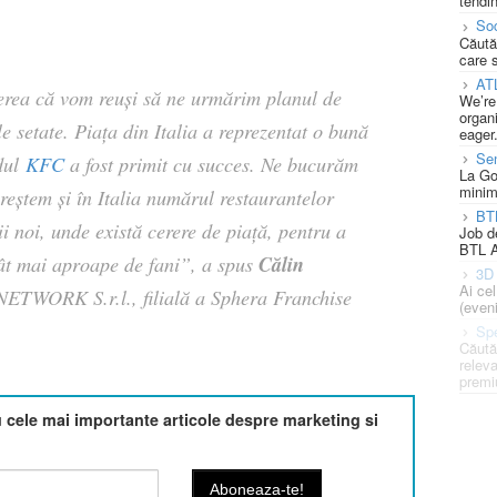
tendin
Soc
Căută
care 
AT
erea că vom reuşi să ne urmărim planul de
We’re
organi
e setate. Piața din Italia a reprezentat o bună
eager
Se
ndul
KFC
a fost primit cu succes. Ne bucurăm
La Go
minim
 creştem
şi în Italia
numărul restaurantelor
BT
i noi, unde există cerere de piață, pentru a
Job d
BTL A
Călin
ât mai aproape de fani”,
a spus
3D 
Ai ce
TWORK S.r.l., filială a Sphera Franchise
(eveni
Spe
Căută
releva
premi
cele mai importante articole despre marketing si