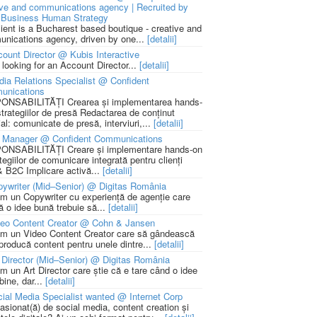
ive and communications agency | Recruited by
Business Human Strategy
lient is a Bucharest based boutique - creative and
nications agency, driven by one...
[detalii]
ount Director @ Kubis Interactive
 looking for an Account Director...
[detalii]
ia Relations Specialist @ Confident
unications
NSABILITĂȚI Crearea și implementarea hands-
strategiilor de presă Redactarea de conținut
ial: comunicate de presă, interviuri,...
[detalii]
 Manager @ Confident Communications
NSABILITĂȚI Creare și implementare hands-on
tegiilor de comunicare integrată pentru clienți
 B2C Implicare activă...
[detalii]
ywriter (Mid–Senior) @ Digitas România
m un Copywriter cu experiență de agenție care
ă o idee bună trebuie să...
[detalii]
deo Content Creator @ Cohn & Jansen
m un Video Content Creator care să gândească
 producă content pentru unele dintre...
[detalii]
 Director (Mid–Senior) @ Digitas România
m un Art Director care știe că e tare când o idee
bine, dar...
[detalii]
ial Media Specialist wanted @ Internet Corp
pasionat(ă) de social media, content creation și