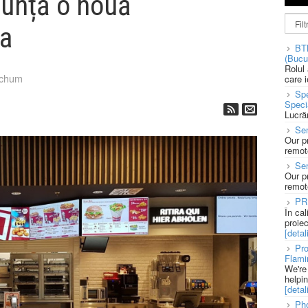
anunță o nouă
ia
BT
(Bucu
Rolul
tchum
care 
Spe
Speci
Lucră
Sen
Our p
remote
Se
Our p
remote
PR
În ca
proie
[detali
Pro
Flami
We're
helpi
[detali
Pho