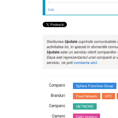
Info
Sectiunea
Update
cuprinde comunicatele de
activitatea lor, in special in domeniile comu
Update
este un serviciu oferit companiilo
Daca esti reprezentantul unei companii si v
serviciu, ne poti
contacta aici
.
Companii
Sphera Franchise Group
Branduri
Food Network
KFC
Campanii
NETWORK
Oameni
Calin Ionescu