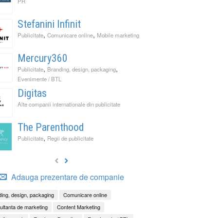
PR
Stefanini Infinit
,
,
Publicitate
Comunicare online
Mobile marketing
Mercury360
,
,
Publicitate
Branding, design, packaging
Evenimente / BTL
Digitas
Alte companii internationale din publicitate
The Parenthood
,
Publicitate
Regii de publicitate
Adauga prezentare de companie
ing, design, packaging
Comunicare online
ltanta de marketing
Content Marketing