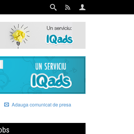
Adauga comunicat de presa
obs