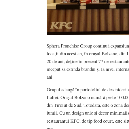
Sphera Franchise Group continuă expansiunea
locaţii din acest an, în oraşul Bolzano, din 
20 de ani, deţine în prezent 77 de restauran
început să extindă brandul şi la nivel internaţ
ani.
Grupul adaugă în portofoliul de deschideri 
Italiei. Oraşul Bolzano numără peste 100.000
din Tirolul de Sud. Totodată, este o zonă des
lumii. Cu un design unic şi decor minimalist
restaurantul KFC, de tip food court, este s
mp.