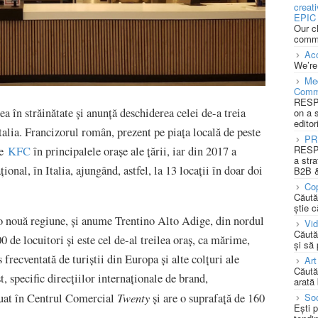
creat
EPIC 
Our c
commu
Acc
We’re
Med
Comm
RESPO
 în străinătate şi anunţă deschiderea celei de-a treia
on a 
editor
Italia. Francizorul român, prezent pe piața locală de peste
PR
RESPO
te
KFC
în principalele oraşe ale ţării, iar din 2017 a
a stra
ional, în Italia, ajungând, astfel, la 13 locaţii în doar doi
B2B &
Cop
Căută
știe c
o nouă regiune, şi anume Trentino Alto Adige, din nordul
Vi
Căută
 de locuitori şi este cel de-al treilea oraş, ca mărime,
și să
 frecventată de turiştii din Europa şi alte colţuri ale
Art
Căută
, specific direcţiilor internaţionale de brand,
arată 
Twenty
ituat în Centrul Comercial
şi are o suprafaţă de 160
Soc
Ești 