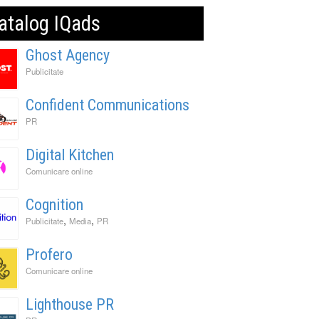
atalog IQads
Ghost Agency
Publicitate
Confident Communications
PR
Digital Kitchen
Comunicare online
Cognition
,
,
Publicitate
Media
PR
Profero
Comunicare online
Lighthouse PR