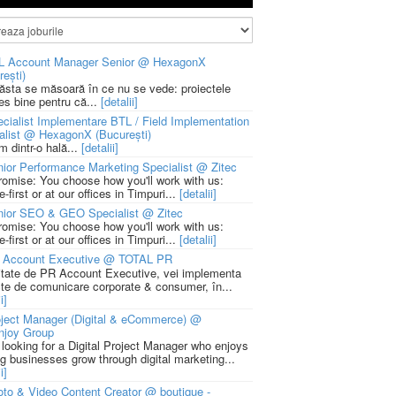
L Account Manager Senior @ HexagonX
rești)
 ăsta se măsoară în ce nu se vede: proiectele
ies bine pentru că...
[detalii]
cialist Implementare BTL / Field Implementation
alist @ HexagonX (București)
m dintr-o hală...
[detalii]
ior Performance Marketing Specialist @ Zitec
romise: You choose how you'll work with us:
-first or at our offices in Timpuri...
[detalii]
nior SEO & GEO Specialist @ Zitec
romise: You choose how you'll work with us:
-first or at our offices in Timpuri...
[detalii]
 Account Executive @ TOTAL PR
litate de PR Account Executive, vei implementa
cte de comunicare corporate & consumer, în...
i]
ject Manager (Digital & eCommerce) @
njoy Group
 looking for a Digital Project Manager who enjoys
ng businesses grow through digital marketing...
i]
to & Video Content Creator @ boutique -