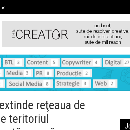
uri
 extinde reţeaua de
 teritoriul
J