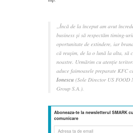
„Încă de la început am avut încred
business şi să respectăm timing-uril
oportunitate de extindere, iar bra
că reuşim, de la o lună la alta, să
noastre. Urmărim cu atenție teritori
aduce faimoasele preparate KFC c
Ionescu
(Sole Director US FOOD NE
Group S.A.).
Aboneaza-te la newsletterul SMARK cu 
comunicare