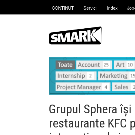
CONTINUT
Servicii
Index
Job-
Grupul Sphera îşi
restaurante KFC pe