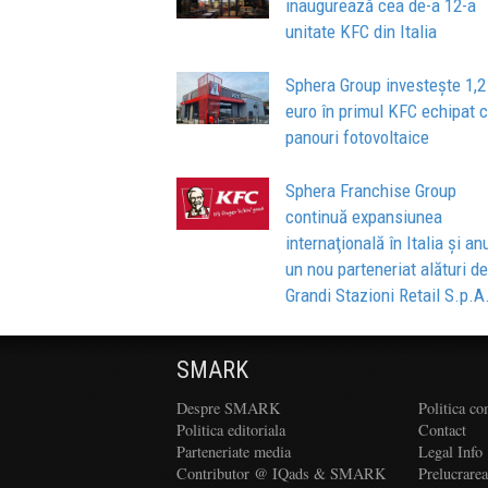
inaugurează cea de-a 12-a
unitate KFC din Italia
Sphera Group investește 1,2
euro în primul KFC echipat 
panouri fotovoltaice
Sphera Franchise Group
continuă expansiunea
internaţională în Italia şi an
un nou parteneriat alături de
Grandi Stazioni Retail S.p.A
SMARK
Despre SMARK
Politica co
Politica editoriala
Contact
Parteneriate media
Legal Info
Contributor @ IQads & SMARK
Prelucrare