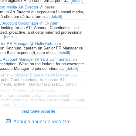
țele digitale? Ai un ochi format pentru...
[detalii]
ial Media Art Director @ pastel
m un Art Director cu experiență în social media,
să știe cum să transforme...
[detalii]
L Account Coordinator @ Oxygen
 looking for an ATL Account Coordinator – an
zed, proactive, and detail-oriented professional
...
[detalii]
nior PR Manager @ Golin Ketchum
lin Ketchum, căutăm un Senior PR Manager cu
um 5 ani experiență, care știe...
[detalii]
L Account Manager @ YES Communication
escription: We're on the lookout for an awesome
ccount Manager to join our vibrant...
[detalii]
Artist – Shopper Experience @ Mercury360
l puțin 7 ani experiență în zona de BTL
mente, activări, standuri și plasări...
[detalii]
cialist Productie @ Godmother
m un profesionist versatil, cu experiență
ntă în producție, care înțelege materiale, finisaje
um și...
[detalii]
vezi toate joburile
Adauga anunt de recrutare