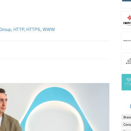
Group
,
HTTP
,
HTTPS
,
WWW
Brand
Consu