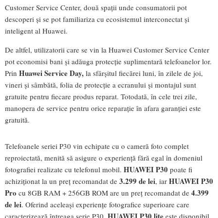
Customer Service Center, două spații unde consumatorii pot
descoperi și se pot familiariza cu ecosistemul interconectat și
inteligent al Huawei.
De altfel, utilizatorii care se vin la Huawei Customer Service Center
pot economisi bani și adăuga protecție suplimentară telefoanelor lor.
Huawei Service Day,
Prin
la sfârșitul fiecărei luni, în zilele de joi,
vineri și sâmbătă, folia de protecție a ecranului și montajul sunt
gratuite pentru fiecare produs reparat. Totodată, în cele trei zile,
manopera de service pentru orice reparație în afara garanției este
gratuită.
Telefoanele seriei P30 vin echipate cu o cameră foto complet
reproiectată, menită să asigure o experiență fără egal în domeniul
HUAWEI P30
fotografiei realizate cu telefonul mobil.
poate fi
3.299 de lei
HUAWEI P30
achiziționat la un preț recomandat de
, iar
Pro
4.399
cu 8GB RAM + 256GB ROM are un preț recomandat de
de lei
. Oferind aceleași experiențe fotografice superioare care
HUAWEI P30 lite
caracterizează întreaga serie P30,
este disponibil