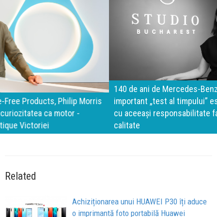
140 de ani de Mercedes-Benz. Ramona Pîrlog: Cel mai
important „test al timpului” este să inovăm constant, dar
cu aceeași responsabilitate față de oameni, siguranță și
calitate
Related
Achiziționarea unui HUAWEI P30 îți aduce
o imprimantă foto portabilă Huawei