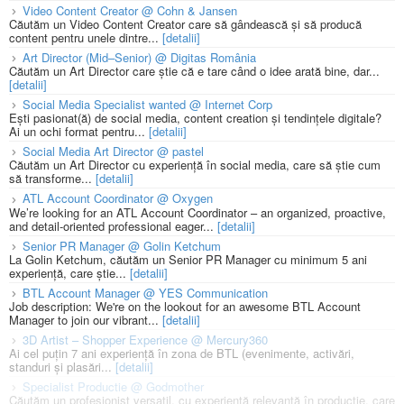
Video Content Creator @ Cohn & Jansen
Căutăm un Video Content Creator care să gândească și să producă
content pentru unele dintre...
[detalii]
Art Director (Mid–Senior) @ Digitas România
Căutăm un Art Director care știe că e tare când o idee arată bine, dar...
[detalii]
Social Media Specialist wanted @ Internet Corp
Ești pasionat(ă) de social media, content creation și tendințele digitale?
Ai un ochi format pentru...
[detalii]
Social Media Art Director @ pastel
Căutăm un Art Director cu experiență în social media, care să știe cum
să transforme...
[detalii]
ATL Account Coordinator @ Oxygen
We’re looking for an ATL Account Coordinator – an organized, proactive,
and detail-oriented professional eager...
[detalii]
Senior PR Manager @ Golin Ketchum
La Golin Ketchum, căutăm un Senior PR Manager cu minimum 5 ani
experiență, care știe...
[detalii]
BTL Account Manager @ YES Communication
Job description: We're on the lookout for an awesome BTL Account
Manager to join our vibrant...
[detalii]
3D Artist – Shopper Experience @ Mercury360
Ai cel puțin 7 ani experiență în zona de BTL (evenimente, activări,
standuri și plasări...
[detalii]
Specialist Productie @ Godmother
Căutăm un profesionist versatil, cu experiență relevantă în producție, care