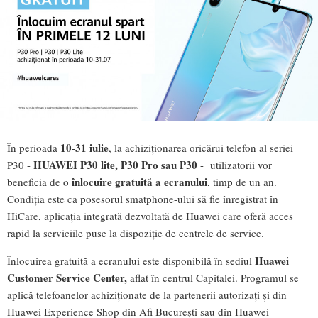
10-31 iulie
În perioada
, la achiziționarea oricărui telefon al seriei
HUAWEI P30 lite, P30 Pro sau P30
P30 -
- utilizatorii vor
înlocuire gratuită a ecranului
beneficia de o
, timp de un an.
Condiția este ca posesorul smatphone-ului să fie înregistrat în
HiCare, aplicația integrată dezvoltată de Huawei care oferă acces
rapid la serviciile puse la dispoziție de centrele de service.
Huawei
Înlocuirea gratuită a ecranului este disponibilă în sediul
Customer Service Center,
aflat în centrul Capitalei. Programul se
aplică telefoanelor achiziționate de la partenerii autorizați și din
Huawei Experience Shop din Afi București sau din Huawei