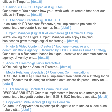
offices in Timpuri...
[detalii]
Senior SEO & GEO Specialist @ Zitec
Our promise: You choose how you'll work with us: remote-first or at our
offices in Timpuri...
[detalii]
PR Account Executive @ TOTAL PR
În calitate de PR Account Executive, vei implementa proiecte de
comunicare corporate & consumer, în...
[detalii]
Project Manager (Digital & eCommerce) @ Flaminjoy Group
We're looking for a Digital Project Manager who enjoys helping
businesses grow through digital marketing...
[detalii]
Photo & Video Content Creator @ boutique - creative and
communications agency | Recruited by EPIC Business Human Strategy
Our client is a Bucharest based boutique - creative and communications
agency, driven by one...
[detalii]
Account Director @ Kubis Interactive
We’re looking for an Account Director...
[detalii]
Media Relations Specialist @ Confident Communications
RESPONSABILITĂȚI Crearea și implementarea hands-on a strategiilor de
presă Redactarea de conținut editorial: comunicate de presă, interviuri,...
[detalii]
PR Manager @ Confident Communications
RESPONSABILITĂȚI Creare și implementare hands-on a strategiilor de
comunicare integrată pentru clienți B2B & B2C Implicare activă...
[detalii]
Copywriter (Mid–Senior) @ Digitas România
Căutăm un Copywriter cu experiență de agenție care știe că o idee bună
trebuie să...
[detalii]