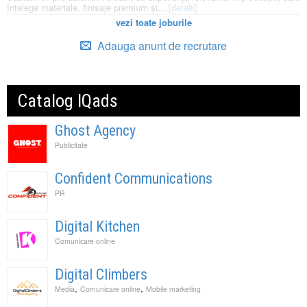
înțelege materiale, finisaje premium și...
[detalii]
vezi toate joburile
Adauga anunt de recrutare
Catalog IQads
Ghost Agency
Publicitate
Confident Communications
PR
Digital Kitchen
Comunicare online
Digital Climbers
,
,
Media
Comunicare online
Mobile marketing