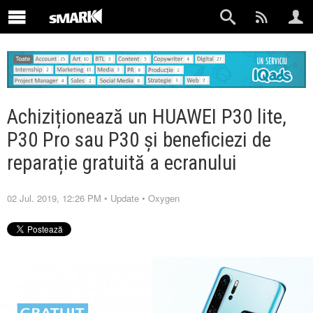
Achiziționează un HUAWEI P30 lite,
P30 Pro sau P30 și beneficiezi de
reparație gratuită a ecranului
02 Jul. 2019, 12:26 PM
•
Update
•
Oxygen