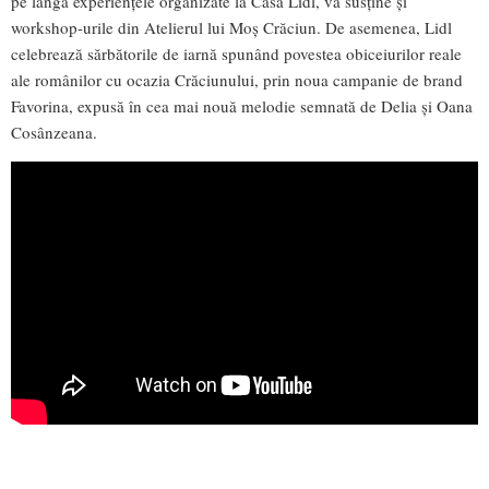
pe lângă experiențele organizate la Casa Lidl, va susține și
workshop-urile din Atelierul lui Moș Crăciun. De asemenea, Lidl
celebrează sărbătorile de iarnă spunând povestea obiceiurilor reale
ale românilor cu ocazia Crăciunului, prin noua campanie de brand
Favorina, expusă în cea mai nouă melodie semnată de Delia și Oana
Cosânzeana.