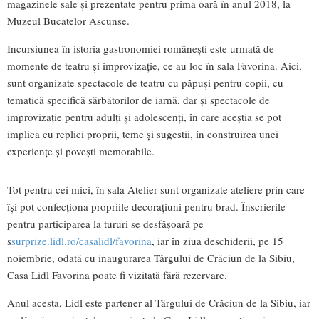
magazinele sale și prezentate pentru prima oară în anul 2018, la
Muzeul Bucatelor Ascunse.
Incursiunea în istoria gastronomiei românești este urmată de
momente de teatru și improvizație, ce au loc în sala Favorina. Aici,
sunt organizate spectacole de teatru cu păpuși pentru copii, cu
tematică specifică sărbătorilor de iarnă, dar și spectacole de
improvizație pentru adulți și adolescenți, în care aceștia se pot
implica cu replici proprii, teme și sugestii, în construirea unei
experiențe și povești memorabile.
Tot pentru cei mici, în sala Atelier sunt organizate ateliere prin care
își pot confecționa propriile decorațiuni pentru brad. Înscrierile
pentru participarea la tururi se desfășoară pe
s
surprize.lidl.ro/casalidl/favorina
, iar în ziua deschiderii, pe 15
noiembrie, odată cu inaugurarea Târgului de Crăciun de la Sibiu,
Casa Lidl Favorina poate fi vizitată fără rezervare.
Anul acesta, Lidl este partener al Târgului de Crăciun de la Sibiu, iar