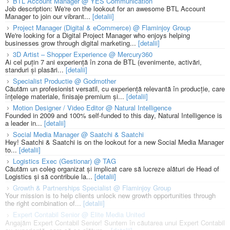
BTL Account Manager @ YES Communication
Job description: We're on the lookout for an awesome BTL Account
Manager to join our vibrant...
[detalii]
Project Manager (Digital & eCommerce) @ Flaminjoy Group
We're looking for a Digital Project Manager who enjoys helping
businesses grow through digital marketing...
[detalii]
3D Artist – Shopper Experience @ Mercury360
Ai cel puțin 7 ani experiență în zona de BTL (evenimente, activări,
standuri și plasări...
[detalii]
Specialist Productie @ Godmother
Căutăm un profesionist versatil, cu experiență relevantă în producție, care
înțelege materiale, finisaje premium și...
[detalii]
Motion Designer / Video Editor @ Natural Intelligence
Founded in 2009 and 100% self-funded to this day, Natural Intelligence is
a leader in...
[detalii]
Social Media Manager @ Saatchi & Saatchi
Hey! Saatchi & Saatchi is on the lookout for a new Social Media Manager
to...
[detalii]
Logistics Exec (Gestionar) @ TAG
Căutăm un coleg organizat și implicat care să lucreze alături de Head of
Logistics și să contribuie la...
[detalii]
Growth & Partnerships Specialist @ Flaminjoy Group
Your mission is to help clients unlock new growth opportunities through
the right combination of...
[detalii]
Expert Contabil Senior @ Elite Media United
Angajăm Expert Contabil Senior! Suntem în căutarea unui Expert Contabil