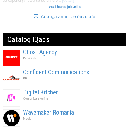
cu experiență, care să se alăture...
[detalii]
vezi toate joburile
Adauga anunt de recrutare
Catalog IQads
Ghost Agency
Publicitate
Confident Communications
PR
Digital Kitchen
Comunicare online
Wavemaker Romania
Media