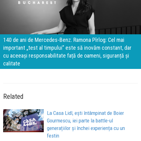
140 de ani de Mercedes-Benz. Ramona Pîrlog: Cel mai
important „test al timpului” este să inovăm constant, dar
cu aceeași responsabilitate față de oameni, siguranță și
calitate
Related
La Casa Lidl, ești întâmpinat de Boier
Gourmescu, iei parte la battle-ul
generațiilor și închei experiența cu un
festin