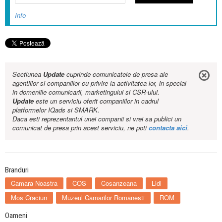
Info
Sectiunea
Update
cuprinde comunicatele de presa ale
agentiilor si companiilor cu privire la activitatea lor, in special
in domeniile comunicarii, marketingului si CSR-ului.
Update
este un serviciu oferit companiilor in cadrul
platformelor IQads si SMARK.
Daca esti reprezentantul unei companii si vrei sa publici un
comunicat de presa prin acest serviciu, ne poti
contacta aici
.
Branduri
Camara Noastra
COS
Cosanzeana
Lidl
Mos Craciun
Muzeul Camarilor Romanesti
ROM
Oameni