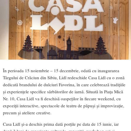
În perioada 15 noiembrie – 15 decembrie, odată cu inaugurarea
Târgului de Crăciun din Sibiu, Lidl redeschide Casa Lidl cu o zonă
dedicată brandului de dulciuri Favorina, în care celebrează tradițiile
și experiențele specifice sărbătorilor de iarnă. Situată în Piața Mică
Nr. 10, Casa Lidl va fi deschisă oaspeților în fiecare weekend, cu
expoziții interactive, spectacole de teatru de păpuși și improvizație,
precum și ateliere creative.
Casa Lidl și-a deschis prima dată porțile pe data de 15 iunie, iar
după 3 luni de experiențe culturale, expoziții, workshop-uri și