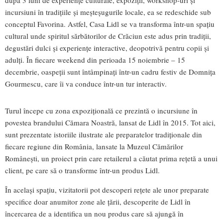
incursiuni în tradițiile și meșteșugurile locale, ea se redeschide sub
conceptul Favorina. Astfel, Casa Lidl se va transforma într-un spațiu
cultural unde spiritul sărbătorilor de Crăciun este adus prin tradiții,
degustări dulci și experiențe interactive, deopotrivă pentru copii și
adulți. În fiecare weekend din perioada 15 noiembrie – 15
decembrie, oaspeții sunt întâmpinați într-un cadru festiv de Domnița
Gourmescu, care îi va conduce într-un tur interactiv.
Turul începe cu zona expozițională ce prezintă o incursiune în
povestea brandului Cămara Noastră, lansat de Lidl în 2015. Tot aici,
sunt prezentate istoriile ilustrate ale preparatelor tradiționale din
fiecare regiune din România, lansate la Muzeul Cămărilor
Românești, un proiect prin care retailerul a căutat prima rețetă a unui
client, pe care să o transforme într-un produs Lidl.
În același spațiu, vizitatorii pot descoperi rețete ale unor preparate
specifice doar anumitor zone ale țării, descoperite de Lidl în
încercarea de a identifica un nou produs care să ajungă în