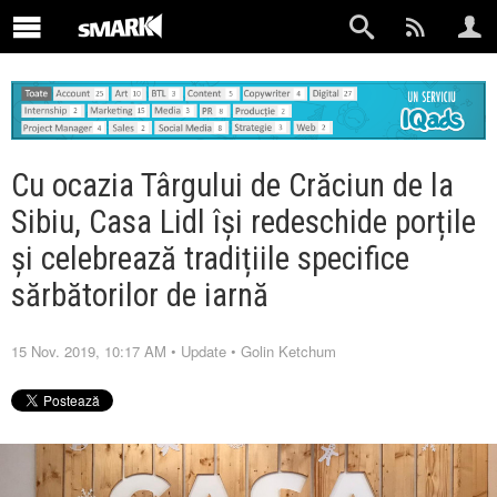
Cu ocazia Târgului de Crăciun de la
Sibiu, Casa Lidl își redeschide porțile
și celebrează tradițiile specifice
sărbătorilor de iarnă
15 Nov. 2019, 10:17 AM
•
Update
•
Golin Ketchum