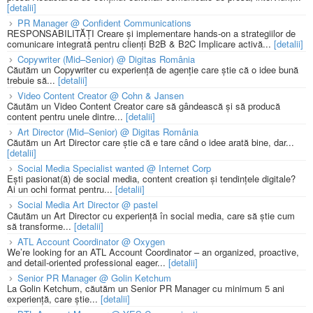
[detalii]
PR Manager @ Confident Communications
RESPONSABILITĂȚI Creare și implementare hands-on a strategiilor de
comunicare integrată pentru clienți B2B & B2C Implicare activă...
[detalii]
Copywriter (Mid–Senior) @ Digitas România
Căutăm un Copywriter cu experiență de agenție care știe că o idee bună
trebuie să...
[detalii]
Video Content Creator @ Cohn & Jansen
Căutăm un Video Content Creator care să gândească și să producă
content pentru unele dintre...
[detalii]
Art Director (Mid–Senior) @ Digitas România
Căutăm un Art Director care știe că e tare când o idee arată bine, dar...
[detalii]
Social Media Specialist wanted @ Internet Corp
Ești pasionat(ă) de social media, content creation și tendințele digitale?
Ai un ochi format pentru...
[detalii]
Social Media Art Director @ pastel
Căutăm un Art Director cu experiență în social media, care să știe cum
să transforme...
[detalii]
ATL Account Coordinator @ Oxygen
We’re looking for an ATL Account Coordinator – an organized, proactive,
and detail-oriented professional eager...
[detalii]
Senior PR Manager @ Golin Ketchum
La Golin Ketchum, căutăm un Senior PR Manager cu minimum 5 ani
experiență, care știe...
[detalii]