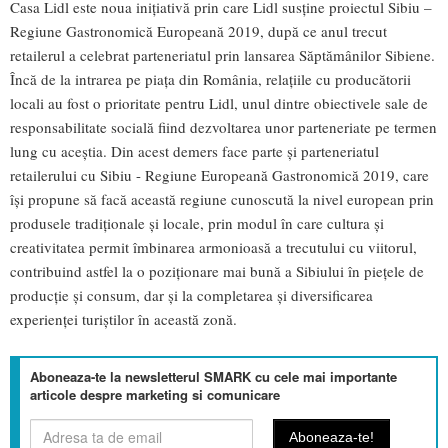
Casa Lidl este noua inițiativă prin care Lidl susține proiectul Sibiu –
Regiune Gastronomică Europeană 2019, după ce anul trecut
retailerul a celebrat parteneriatul prin lansarea Săptămânilor Sibiene.
Încă de la intrarea pe piața din România, relațiile cu producătorii
locali au fost o prioritate pentru Lidl, unul dintre obiectivele sale de
responsabilitate socială fiind dezvoltarea unor parteneriate pe termen
lung cu aceștia. Din acest demers face parte și parteneriatul
retailerului cu Sibiu - Regiune Europeană Gastronomică 2019, care
își propune să facă această regiune cunoscută la nivel european prin
produsele tradiționale și locale, prin modul în care cultura și
creativitatea permit îmbinarea armonioasă a trecutului cu viitorul,
contribuind astfel la o poziționare mai bună a Sibiului în piețele de
producție și consum, dar și la completarea și diversificarea
experienței turiștilor în această zonă.
Aboneaza-te la newsletterul SMARK cu cele mai importante
articole despre marketing si comunicare