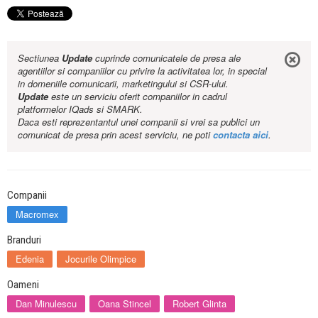
Sectiunea
Update
cuprinde comunicatele de presa ale
agentiilor si companiilor cu privire la activitatea lor, in special
in domeniile comunicarii, marketingului si CSR-ului.
Update
este un serviciu oferit companiilor in cadrul
platformelor IQads si SMARK.
Daca esti reprezentantul unei companii si vrei sa publici un
comunicat de presa prin acest serviciu, ne poti
contacta aici
.
Companii
Macromex
Branduri
Edenia
Jocurile Olimpice
Oameni
Dan Minulescu
Oana Stincel
Robert Glinta