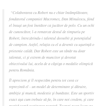
“Colaborarea cu Robert nu e chiar întâmplătoare,
fondatorul companiei Macromex, Dan Minulescu, fiind
el însuși un fost înotător ca jucător de polo. Cu un ochi
de cunoscător, l-a remarcat destul de timpuriu pe
Robert, întrezărindu-i talentul deosebit și potențialul
de campion. Astfel, relația cu el a devenit cu ușurință o
prietenie caldă. Dar Robert este un tânăr nu doar
talentat, ci și extrem de muncitor și devotat
obiectivului lui, acela de a câștiga o medalie olimpică
pentru România.
Îl apreciem și îl respectăm pentru tot ceea ce
reprezintă el - un model de determinare și dăruire,
ambiție și muncă, modestie și bunătate. Este un sportiv
exact așa cum trebuie să fie, în care noi credem, și care
merită toată susținerea noastră. Tocmai acest lucru ne-