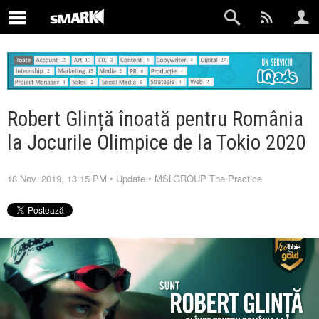
Robert Glință înoată pentru România
la Jocurile Olimpice de la Tokio 2020
18 Nov. 2019, 13:15 PM
•
Update
•
MSLGROUP The Practice