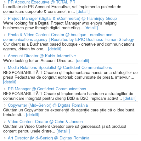
PR Account Executive @ TOTAL PR
În calitate de PR Account Executive, vei implementa proiecte de
comunicare corporate & consumer, în...
[detalii]
Project Manager (Digital & eCommerce) @ Flaminjoy Group
We're looking for a Digital Project Manager who enjoys helping
businesses grow through digital marketing...
[detalii]
Photo & Video Content Creator @ boutique - creative and
communications agency | Recruited by EPIC Business Human Strategy
Our client is a Bucharest based boutique - creative and communications
agency, driven by one...
[detalii]
Account Director @ Kubis Interactive
We’re looking for an Account Director...
[detalii]
Media Relations Specialist @ Confident Communications
RESPONSABILITĂȚI Crearea și implementarea hands-on a strategiilor de
presă Redactarea de conținut editorial: comunicate de presă, interviuri,...
[detalii]
PR Manager @ Confident Communications
RESPONSABILITĂȚI Creare și implementare hands-on a strategiilor de
comunicare integrată pentru clienți B2B & B2C Implicare activă...
[detalii]
Copywriter (Mid–Senior) @ Digitas România
Căutăm un Copywriter cu experiență de agenție care știe că o idee bună
trebuie să...
[detalii]
Video Content Creator @ Cohn & Jansen
Căutăm un Video Content Creator care să gândească și să producă
content pentru unele dintre...
[detalii]
Art Director (Mid–Senior) @ Digitas România