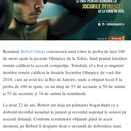
Românul
Robert Glință
concurează anul viitor la proba de înot 100
de metri spate la jocurile Olimpice de la Tokio, fiind primul întotător
român calificat la această competiție. Totodată, el a fost și singurul
înotător român calificat în finalele Jocurilor Olimpice de vară din
2016, care au avut loc la Rio de Janeiro, unde a obținut locul 8 la
proba de 100 m spate, cu un timp de 53 de secunde și 50 de sutimi
și 53 de secunde și 34 de sutimi în semifinală.
La doar 22 de ani, Robert are deja un palmares bogat după ce a
doborât recordul mondial la juniori și recordul național la seniori pe
această distanță. Conform rezultatelor obținute până în acest
moment, pe Robert îl desparte doar o secundă de doborârea unui