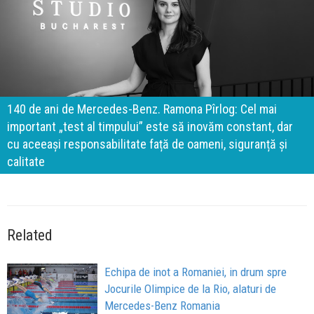
140 de ani de Mercedes-Benz. Ramona Pîrlog: Cel mai
important „test al timpului” este să inovăm constant, dar
cu aceeași responsabilitate față de oameni, siguranță și
calitate
Related
Echipa de inot a Romaniei, in drum spre
Jocurile Olimpice de la Rio, alaturi de
Mercedes-Benz Romania