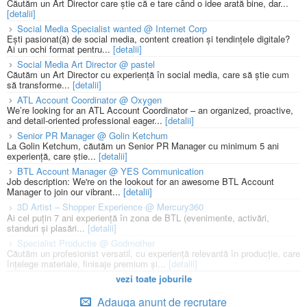
Căutăm un Art Director care știe că e tare când o idee arată bine, dar...
[detalii]
Social Media Specialist wanted @ Internet Corp
Ești pasionat(ă) de social media, content creation și tendințele digitale?
Ai un ochi format pentru...
[detalii]
Social Media Art Director @ pastel
Căutăm un Art Director cu experiență în social media, care să știe cum
să transforme...
[detalii]
ATL Account Coordinator @ Oxygen
We’re looking for an ATL Account Coordinator – an organized, proactive,
and detail-oriented professional eager...
[detalii]
Senior PR Manager @ Golin Ketchum
La Golin Ketchum, căutăm un Senior PR Manager cu minimum 5 ani
experiență, care știe...
[detalii]
BTL Account Manager @ YES Communication
Job description: We're on the lookout for an awesome BTL Account
Manager to join our vibrant...
[detalii]
3D Artist – Shopper Experience @ Mercury360
Ai cel puțin 7 ani experiență în zona de BTL (evenimente, activări,
standuri și plasări...
[detalii]
Specialist Productie @ Godmother
Căutăm un profesionist versatil, cu experiență relevantă în producție, care
înțelege materiale, finisaje premium și...
[detalii]
vezi toate joburile
Adauga anunt de recrutare