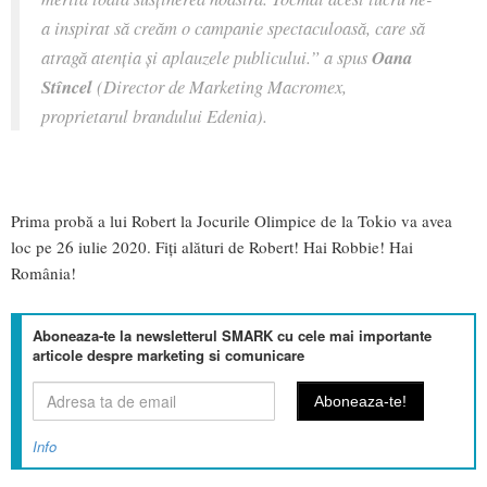
a inspirat să creăm o campanie spectaculoasă, care să
atragă atenția și aplauzele publicului.” a spus
Oana
Stîncel
(Director de Marketing Macromex,
proprietarul brandului Edenia).
Prima probă a lui Robert la Jocurile Olimpice de la Tokio va avea
loc pe 26 iulie 2020. Fiți alături de Robert! Hai Robbie! Hai
România!
Aboneaza-te la newsletterul SMARK cu cele mai importante
articole despre marketing si comunicare
Info