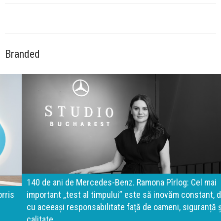
Branded
140 de ani de Mercedes-Benz. Ramona Pîrlog: Cel mai
important „test al timpului” este să inovăm constant, dar
cu aceeași responsabilitate față de oameni, siguranță și
calitate