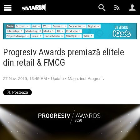
Progresiv Awards premiază elitele
din retail & FMCG
27 Nov. 2019, 13:45 PM
•
Update
•
Magazinul Progresiv