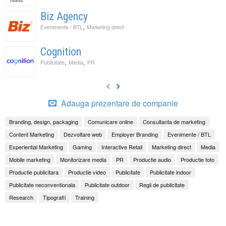
Biz Agency
,
Evenimente / BTL
Marketing direct
Cognition
,
,
Publicitate
Media
PR
Adauga prezentare de companie
Branding, design, packaging
Comunicare online
Consultanta de marketing
Content Marketing
Dezvoltare web
Employer Branding
Evenimente / BTL
Experiential Marketing
Gaming
Interactive Retail
Marketing direct
Media
Mobile marketing
Monitorizare media
PR
Productie audio
Productie foto
Productie publicitara
Productie video
Publicitate
Publicitate indoor
Publicitate neconventionala
Publicitate outdoor
Regii de publicitate
Research
Tipografii
Training