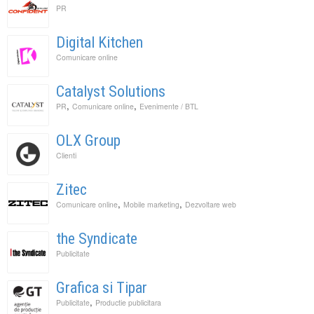
PR
Digital Kitchen
Comunicare online
Catalyst Solutions
,
,
PR
Comunicare online
Evenimente / BTL
OLX Group
Clienti
Zitec
,
,
Comunicare online
Mobile marketing
Dezvoltare web
the Syndicate
Publicitate
Grafica si Tipar
,
Publicitate
Productie publicitara