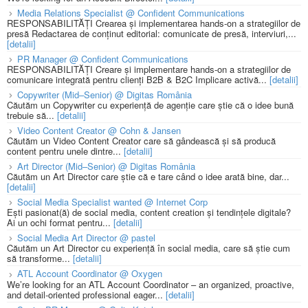
Media Relations Specialist @ Confident Communications
RESPONSABILITĂȚI Crearea și implementarea hands-on a strategiilor de
presă Redactarea de conținut editorial: comunicate de presă, interviuri,...
[detalii]
PR Manager @ Confident Communications
RESPONSABILITĂȚI Creare și implementare hands-on a strategiilor de
comunicare integrată pentru clienți B2B & B2C Implicare activă...
[detalii]
Copywriter (Mid–Senior) @ Digitas România
Căutăm un Copywriter cu experiență de agenție care știe că o idee bună
trebuie să...
[detalii]
Video Content Creator @ Cohn & Jansen
Căutăm un Video Content Creator care să gândească și să producă
content pentru unele dintre...
[detalii]
Art Director (Mid–Senior) @ Digitas România
Căutăm un Art Director care știe că e tare când o idee arată bine, dar...
[detalii]
Social Media Specialist wanted @ Internet Corp
Ești pasionat(ă) de social media, content creation și tendințele digitale?
Ai un ochi format pentru...
[detalii]
Social Media Art Director @ pastel
Căutăm un Art Director cu experiență în social media, care să știe cum
să transforme...
[detalii]
ATL Account Coordinator @ Oxygen
We’re looking for an ATL Account Coordinator – an organized, proactive,
and detail-oriented professional eager...
[detalii]