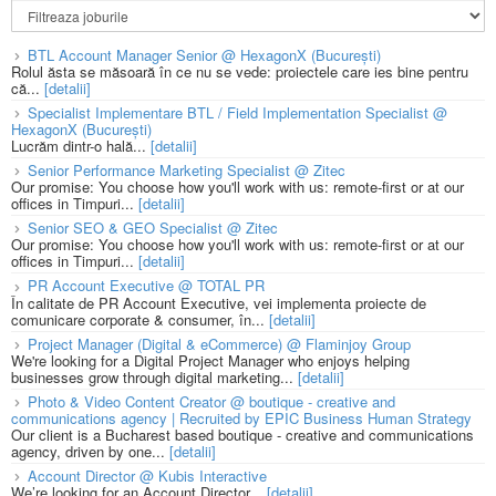
BTL Account Manager Senior @ HexagonX (București)
Rolul ăsta se măsoară în ce nu se vede: proiectele care ies bine pentru
că...
[detalii]
Specialist Implementare BTL / Field Implementation Specialist @
HexagonX (București)
Lucrăm dintr-o hală...
[detalii]
Senior Performance Marketing Specialist @ Zitec
Our promise: You choose how you'll work with us: remote-first or at our
offices in Timpuri...
[detalii]
Senior SEO & GEO Specialist @ Zitec
Our promise: You choose how you'll work with us: remote-first or at our
offices in Timpuri...
[detalii]
PR Account Executive @ TOTAL PR
În calitate de PR Account Executive, vei implementa proiecte de
comunicare corporate & consumer, în...
[detalii]
Project Manager (Digital & eCommerce) @ Flaminjoy Group
We're looking for a Digital Project Manager who enjoys helping
businesses grow through digital marketing...
[detalii]
Photo & Video Content Creator @ boutique - creative and
communications agency | Recruited by EPIC Business Human Strategy
Our client is a Bucharest based boutique - creative and communications
agency, driven by one...
[detalii]
Account Director @ Kubis Interactive
We’re looking for an Account Director...
[detalii]