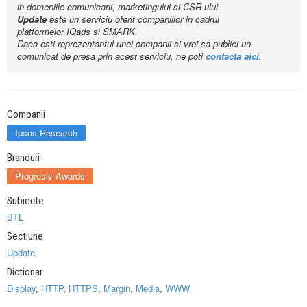
in domeniile comunicarii, marketingului si CSR-ului.
Update
este un serviciu oferit companiilor in cadrul
platformelor IQads si SMARK.
Daca esti reprezentantul unei companii si vrei sa publici un
comunicat de presa prin acest serviciu, ne poti
contacta aici
.
Companii
Ipsos Research
Branduri
Progresiv Awards
Subiecte
BTL
Sectiune
Update
Dictionar
Display
,
HTTP
,
HTTPS
,
Margin
,
Media
,
WWW