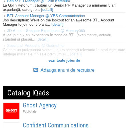
Senior PR Manager @ Golin Ketchum
La Golin Ketchum, căutăm un Senior PR Manager cu minimum 5 ani
experiență, care știe...
[detalii]
BTL Account Manager @ YES Communication
Job description: We're on the lookout for an awesome BTL Account
Manager to join our vibrant...
[detalii]
3D Artist – Shopper Experience @ Mercury360
Ai cel puțin 7 ani experiență în zona de BTL (evenimente, activări,
standuri și plasări...
[detalii]
Specialist Productie @ Godmother
Căutăm un profesionist versatil, cu experiență relevantă în producție, care
înțelege materiale, finisaje premium și...
[detalii]
vezi toate joburile
Adauga anunt de recrutare
Catalog IQads
Ghost Agency
Publicitate
Confident Communications