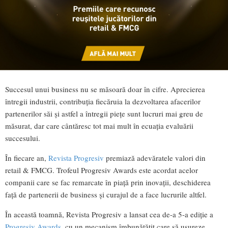
Succesul unui business nu se măsoară doar în cifre. Aprecierea
întregii industrii, contribuția fiecăruia la dezvoltarea afacerilor
partenerilor săi și astfel a întregii piețe sunt lucruri mai greu de
măsurat, dar care cântăresc tot mai mult în ecuația evaluării
succesului.
În fiecare an,
Revista Progresiv
premiază adevăratele valori din
retail & FMCG. Trofeul Progresiv Awards este acordat acelor
companii care se fac remarcate în piață prin inovații, deschiderea
față de partenerii de business și curajul de a face lucrurile altfel.
În această toamnă, Revista Progresiv a lansat cea de-a 5-a ediție a
Progresiv Awards
, cu un mecanism îmbunătățit care să ușureze