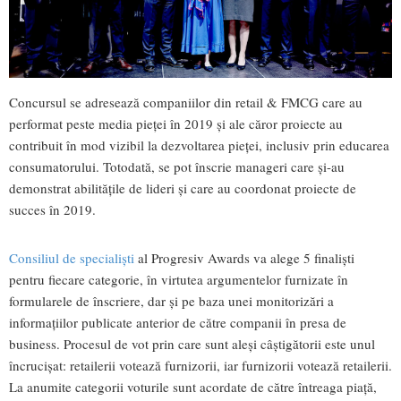
Concursul se adresează companiilor din retail & FMCG care au
performat peste media pieței în 2019 și ale căror proiecte au
contribuit în mod vizibil la dezvoltarea pieței, inclusiv prin educarea
consumatorului. Totodată, se pot înscrie manageri care și-au
demonstrat abilitățile de lideri și care au coordonat proiecte de
succes în 2019.
Consiliul de specialiști
al Progresiv Awards va alege 5 finaliști
pentru fiecare categorie, în virtutea argumentelor furnizate în
formularele de înscriere, dar și pe baza unei monitorizări a
informațiilor publicate anterior de către companii în presa de
business. Procesul de vot prin care sunt aleși câștigătorii este unul
încrucișat: retailerii votează furnizorii, iar furnizorii votează retailerii.
La anumite categorii voturile sunt acordate de către întreaga piață,