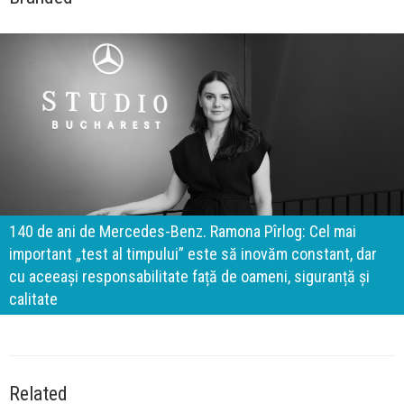
140 de ani de Mercedes-Benz. Ramona Pîrlog: Cel mai
important „test al timpului” este să inovăm constant, dar
cu aceeași responsabilitate față de oameni, siguranță și
calitate
Related