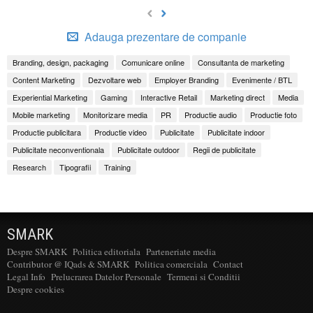
Adauga prezentare de companie
Branding, design, packaging
Comunicare online
Consultanta de marketing
Content Marketing
Dezvoltare web
Employer Branding
Evenimente / BTL
Experiential Marketing
Gaming
Interactive Retail
Marketing direct
Media
Mobile marketing
Monitorizare media
PR
Productie audio
Productie foto
Productie publicitara
Productie video
Publicitate
Publicitate indoor
Publicitate neconventionala
Publicitate outdoor
Regii de publicitate
Research
Tipografii
Training
SMARK
Despre SMARK
Politica editoriala
Parteneriate media
Contributor @ IQads & SMARK
Politica comerciala
Contact
Legal Info
Prelucrarea Datelor Personale
Termeni si Conditii
Despre cookies