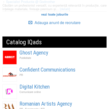
Specialist Productie @ Godmother
Căutăm un profesionist versatil, cu experiență relevantă în producție, care
înțelege materiale, finisaje premium și...
[detalii]
vezi toate joburile
Adauga anunt de recrutare
Catalog IQads
Ghost Agency
Publicitate
Confident Communications
PR
Digital Kitchen
Comunicare online
Romanian Artists Agency
,
PR
Evenimente / BTL