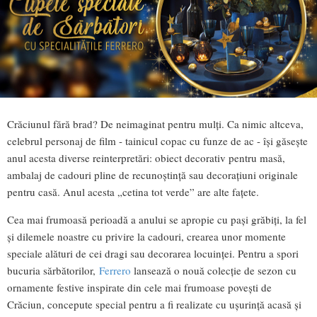
Crăciunul fără brad? De neimaginat pentru mulți. Ca nimic altceva,
celebrul personaj de film - tainicul copac cu funze de ac - își găsește
anul acesta diverse reinterpretări: obiect decorativ pentru masă,
ambalaj de cadouri pline de recunoștință sau decorațiuni originale
pentru casă. Anul acesta „cetina tot verde” are alte fațete.
Cea mai frumoasă perioadă a anului se apropie cu pași grăbiți, la fel
și dilemele noastre cu privire la cadouri, crearea unor momente
speciale alături de cei dragi sau decorarea locuinței. Pentru a spori
bucuria sărbătorilor,
Ferrero
lansează o nouă colecție de sezon cu
ornamente festive inspirate din cele mai frumoase povești de
Crăciun, concepute special pentru a fi realizate cu ușurință acasă și