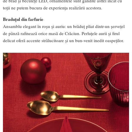
de brad și beculețe LED, ornamentele sunt gândite astfel încât cu
toții ne putem bucura de experiența realizării acestora.
Braduțul din farfurie
Ansamblu elegant în roșu și auriu: un brăduț pliat dintr-un șervețel
de pânză rafinează orice masă de Crăciun. Perluțele aurii și firul
delicat oferă accente strălucitoare și un bun-venit inedit oaspeților.