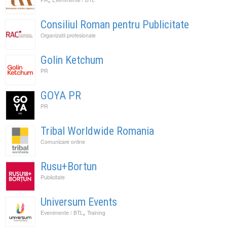
Consiliul Roman pentru Publicitate
Organizatii profesionale
Golin Ketchum
PR
GOYA PR
PR
Tribal Worldwide Romania
Comunicare online
Rusu+Bortun
Publicitate
Universum Events
,
Evenimente / BTL
Training