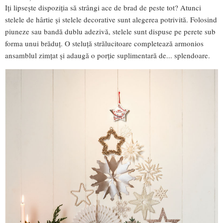
Iți lipsește dispoziția să strângi ace de brad de peste tot? Atunci
stelele de hârtie și stelele decorative sunt alegerea potrivită. Folosind
piuneze sau bandă dublu adezivă, stelele sunt dispuse pe perete sub
forma unui brăduț. O steluță strălucitoare completează armonios
ansamblul zimțat și adaugă o porție suplimentară de... splendoare.