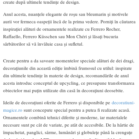
create după ultimele tendințe de design.
Anul acesta, nuanțele elegante de roșu sau bleumarin și motivele
aurii vor fermeca oaspeții încă de la prima vedere. Porniți în căutarea
inspirației alături de ornamentele realizate cu Ferrero Rocher,
Raffaello, Ferrero Küsschen sau Mon Chéri și lăsați bucuria
sărbătorilor să vă învăluie casa și sufletul.
Create pentru a da savoare momentelor speciale alături de dei dragi,
decorațiunile din această ediție îmbină frumosul cu utilul: inspirate
din ultimele tendințe în materie de design, recomandările de anul
acesta introduc conceptul de upcycling, ce presupune transformarea
obiectelor mai puțin utilizate din casă în decorațiuni deosebite.
Ideile de decorațiuni oferite de Ferrero și disponibile pe
decoratiuni-
magice.ro
sunt concepute special pentru a putea fi realizate acasă.
Ornamentele combină tehnici diferite și moderne, iar materialele
necesare sunt pe cât de variate, pe atât de accesibile. De la hârtie de
împachetat, panglici, sârme, lumânări și globulețe până la crenguțe