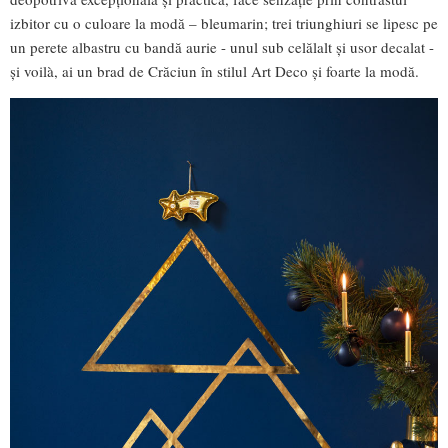
izbitor cu o culoare la modă – bleumarin; trei triunghiuri se lipesc pe
un perete albastru cu bandă aurie - unul sub celălalt și usor decalat -
și voilà, ai un brad de Crăciun în stilul Art Deco și foarte la modă.