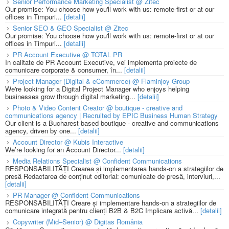
Senior Performance Marketing Specialist @ Zitec
Our promise: You choose how you'll work with us: remote-first or at our
offices in Timpuri...
[detalii]
Senior SEO & GEO Specialist @ Zitec
Our promise: You choose how you'll work with us: remote-first or at our
offices in Timpuri...
[detalii]
PR Account Executive @ TOTAL PR
În calitate de PR Account Executive, vei implementa proiecte de
comunicare corporate & consumer, în...
[detalii]
Project Manager (Digital & eCommerce) @ Flaminjoy Group
We're looking for a Digital Project Manager who enjoys helping
businesses grow through digital marketing...
[detalii]
Photo & Video Content Creator @ boutique - creative and
communications agency | Recruited by EPIC Business Human Strategy
Our client is a Bucharest based boutique - creative and communications
agency, driven by one...
[detalii]
Account Director @ Kubis Interactive
We’re looking for an Account Director...
[detalii]
Media Relations Specialist @ Confident Communications
RESPONSABILITĂȚI Crearea și implementarea hands-on a strategiilor de
presă Redactarea de conținut editorial: comunicate de presă, interviuri,...
[detalii]
PR Manager @ Confident Communications
RESPONSABILITĂȚI Creare și implementare hands-on a strategiilor de
comunicare integrată pentru clienți B2B & B2C Implicare activă...
[detalii]
Copywriter (Mid–Senior) @ Digitas România