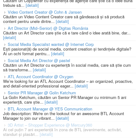
Căutăm un Copywriter cu experiență de agenție care știe că o idee bună
trebuie să...
[detalii]
Video Content Creator @ Cohn & Jansen
Căutăm un Video Content Creator care să gândească și să producă
content pentru unele dintre...
[detalii]
Art Director (Mid–Senior) @ Digitas România
Căutăm un Art Director care știe că e tare când o idee arată bine, dar...
[detalii]
Social Media Specialist wanted @ Internet Corp
Ești pasionat(ă) de social media, content creation și tendințele digitale?
Ai un ochi format pentru...
[detalii]
Social Media Art Director @ pastel
Căutăm un Art Director cu experiență în social media, care să știe cum
să transforme...
[detalii]
ATL Account Coordinator @ Oxygen
We’re looking for an ATL Account Coordinator – an organized, proactive,
and detail-oriented professional eager...
[detalii]
Senior PR Manager @ Golin Ketchum
La Golin Ketchum, căutăm un Senior PR Manager cu minimum 5 ani
experiență, care știe...
[detalii]
BTL Account Manager @ YES Communication
Job description: We're on the lookout for an awesome BTL Account
Manager to join our vibrant...
[detalii]
3D Artist – Shopper Experience @ Mercury360
Ai cel puțin 7 ani experiență în zona de BTL (evenimente, activări,
standuri și plasări...
[detalii]