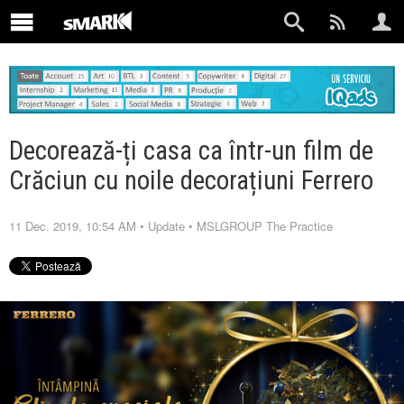
Decorează-ți casa ca într-un film de
Crăciun cu noile decorațiuni Ferrero
11 Dec. 2019, 10:54 AM
•
Update
•
MSLGROUP The Practice