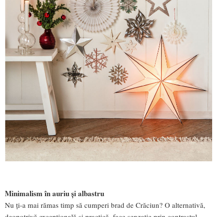
Minimalism în auriu și albastru
Nu ți-a mai rămas timp să cumperi brad de Crăciun? O alternativă,
deopotrivă excepțională și practică, face senzație prin contrastul