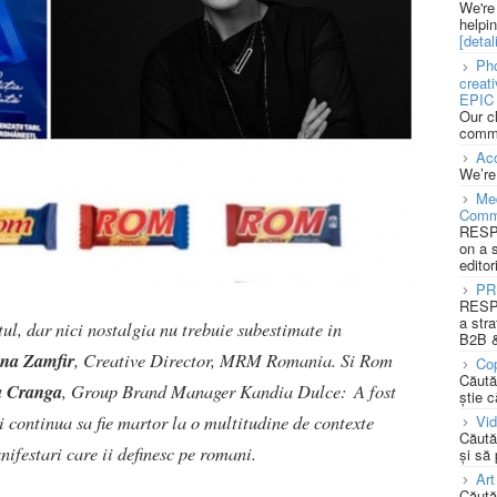
We're
helpi
[detali
Pho
creat
EPIC 
Our c
commu
Acc
We’re
Med
Comm
RESPO
on a 
editor
PR
RESPO
a stra
ntul, dar nici nostalgia nu trebuie subestimate in
B2B &
na Zamfir
, Creative Director, MRM Romania. Si Rom
Cop
Căută
a Cranga
, Group Brand Manager Kandia Dulce: A fost
știe c
 continua sa fie martor la o multitudine de contexte
Vi
Căută
anifestari care ii definesc pe romani.
și să
Art
Căută