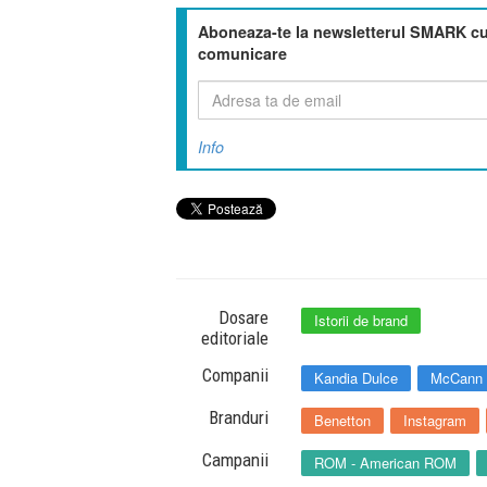
Aboneaza-te la newsletterul SMARK cu 
comunicare
Info
Dosare
Istorii de brand
editoriale
Companii
Kandia Dulce
McCann
Branduri
Benetton
Instagram
Campanii
ROM - American ROM