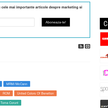
cele mai importante articole despre marketing si
C
MRM//McCann
ROM
United Colors Of Benetton
Toma Corunt