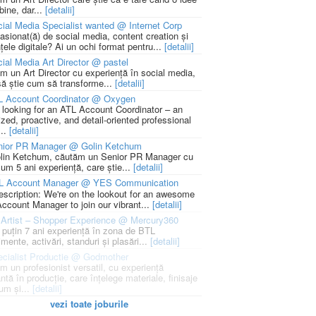
bine, dar...
[detalii]
ial Media Specialist wanted @ Internet Corp
pasionat(ă) de social media, content creation și
țele digitale? Ai un ochi format pentru...
[detalii]
ial Media Art Director @ pastel
m un Art Director cu experiență în social media,
să știe cum să transforme...
[detalii]
L Account Coordinator @ Oxygen
 looking for an ATL Account Coordinator – an
zed, proactive, and detail-oriented professional
...
[detalii]
nior PR Manager @ Golin Ketchum
lin Ketchum, căutăm un Senior PR Manager cu
um 5 ani experiență, care știe...
[detalii]
L Account Manager @ YES Communication
escription: We're on the lookout for an awesome
ccount Manager to join our vibrant...
[detalii]
Artist – Shopper Experience @ Mercury360
l puțin 7 ani experiență în zona de BTL
mente, activări, standuri și plasări...
[detalii]
cialist Productie @ Godmother
m un profesionist versatil, cu experiență
ntă în producție, care înțelege materiale, finisaje
um și...
[detalii]
vezi toate joburile