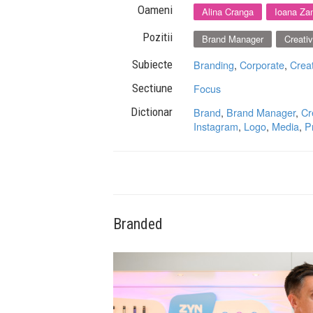
Oameni
Alina Cranga
Ioana Zam
Pozitii
Brand Manager
Creativ
Subiecte
Branding
,
Corporate
,
Creat
Sectiune
Focus
Dictionar
Brand
,
Brand Manager
,
Cr
Instagram
,
Logo
,
Media
,
P
Branded