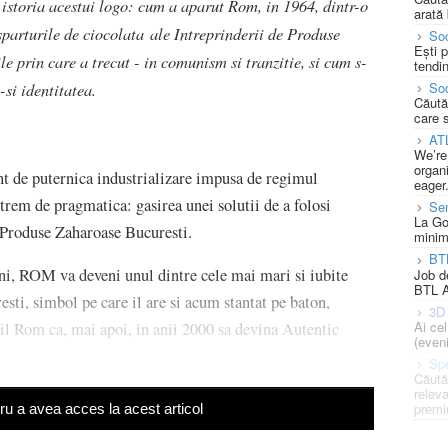
a istoria acestui logo: cum a aparut Rom, in 1964, dintr-o
arată 
 sparturile de ciocolata ale Intreprinderii de Produse
Soc
Ești 
e prin care a trecut - in comunism si tranzitie, si cum s-
tendin
-si identitatea.
Soc
Căută
care 
AT
We’re
organi
 de puternica industrializare impusa de regimul
eager
trem de pragmatica: gasirea unei solutii de a folosi
Se
La Go
e Produse Zaharoase Bucuresti.
minim
BT
ani, ROM va deveni unul dintre cele mai mari si iubite
Job d
BTL A
ti, simbol pe care il are si acum stantat pe baton,
3D 
Ai ce
til Rom ca, mai apoi, in anii 2000 sa devina Autentic
(eveni
Spe
Căută
releva
premi
u a avea acces la acest articol