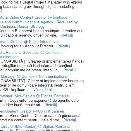
 looking for a Digital Project Manager who enjoys
ng businesses grow through digital marketing...
i]
to & Video Content Creator @ boutique -
ive and communications agency | Recruited by
Business Human Strategy
lient is a Bucharest based boutique - creative and
nications agency, driven by one...
[detalii]
ount Director @ Kubis Interactive
 looking for an Account Director...
[detalii]
ia Relations Specialist @ Confident
unications
NSABILITĂȚI Crearea și implementarea hands-
strategiilor de presă Redactarea de conținut
ial: comunicate de presă, interviuri,...
[detalii]
 Manager @ Confident Communications
NSABILITĂȚI Creare și implementare hands-on
tegiilor de comunicare integrată pentru clienți
 B2C Implicare activă...
[detalii]
ywriter (Mid–Senior) @ Digitas România
m un Copywriter cu experiență de agenție care
ă o idee bună trebuie să...
[detalii]
deo Content Creator @ Cohn & Jansen
m un Video Content Creator care să gândească
 producă content pentru unele dintre...
[detalii]
 Director (Mid–Senior) @ Digitas România
m un Art Director care știe că e tare când o idee