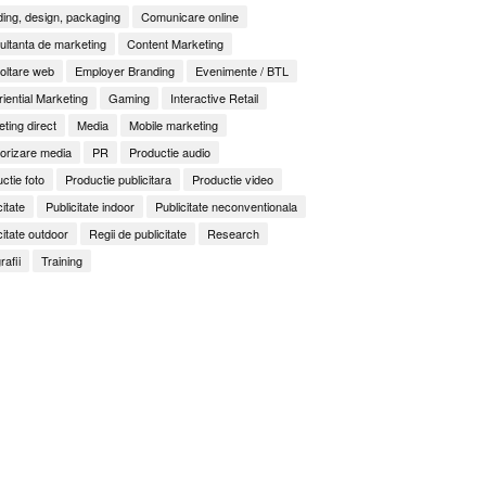
ing, design, packaging
Comunicare online
ltanta de marketing
Content Marketing
oltare web
Employer Branding
Evenimente / BTL
iential Marketing
Gaming
Interactive Retail
ting direct
Media
Mobile marketing
orizare media
PR
Productie audio
ctie foto
Productie publicitara
Productie video
citate
Publicitate indoor
Publicitate neconventionala
citate outdoor
Regii de publicitate
Research
rafii
Training
It Back, Pepsi! Nostalgia anilor 2000 devine o experi
rile nu mai concurează prin experiențe. Concurează 
ess to Human. Cum construiește George Brand Love 
enență
ități