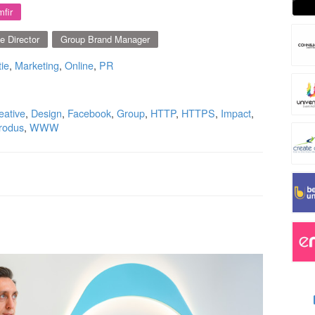
fir
e Director
Group Brand Manager
ie
,
Marketing
,
Online
,
PR
eative
,
Design
,
Facebook
,
Group
,
HTTP
,
HTTPS
,
Impact
,
rodus
,
WWW