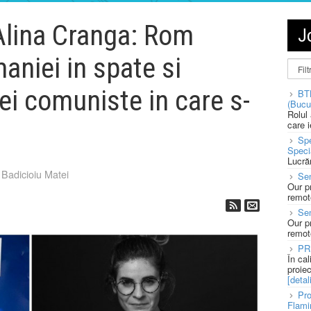
 Alina Cranga: Rom
J
aniei in spate si
ei comuniste in care s-
BT
(Bucu
Rolul
care 
Spe
Speci
Lucră
Badicioiu Matei
Sen
Our p
remote
Se
Our p
remote
PR
În ca
proie
[detali
Pro
Flami