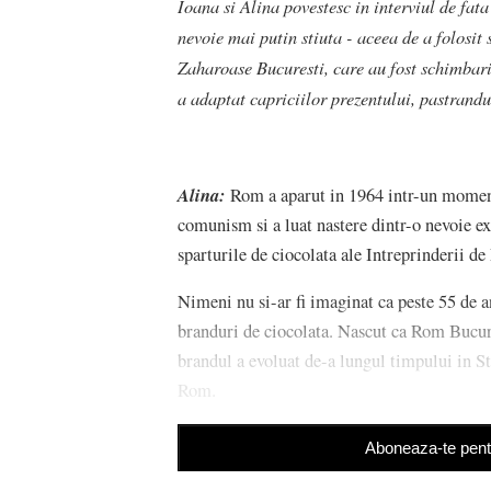
Ioana si Alina povestesc in interviul de fat
nevoie mai putin stiuta - aceea de a folosit
Zaharoase Bucuresti, care au fost schimbaril
a adaptat capriciilor prezentului, pastrandu
Alina:
Rom a aparut in 1964 intr-un moment
comunism si a luat nastere dintr-o nevoie ex
sparturile de ciocolata ale Intreprinderii d
Nimeni nu si-ar fi imaginat ca peste 55 de 
branduri de ciocolata. Nascut ca Rom Bucures
brandul a evoluat de-a lungul timpului in S
Rom.
Aboneaza-te pentr