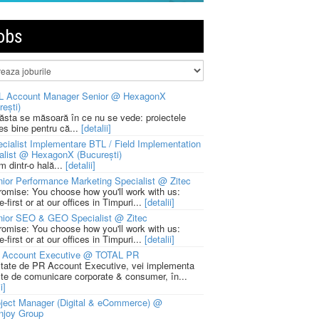
obs
L Account Manager Senior @ HexagonX
rești)
 ăsta se măsoară în ce nu se vede: proiectele
ies bine pentru că...
[detalii]
cialist Implementare BTL / Field Implementation
alist @ HexagonX (București)
m dintr-o hală...
[detalii]
ior Performance Marketing Specialist @ Zitec
romise: You choose how you'll work with us:
-first or at our offices in Timpuri...
[detalii]
nior SEO & GEO Specialist @ Zitec
romise: You choose how you'll work with us:
-first or at our offices in Timpuri...
[detalii]
 Account Executive @ TOTAL PR
litate de PR Account Executive, vei implementa
cte de comunicare corporate & consumer, în...
i]
ject Manager (Digital & eCommerce) @
njoy Group