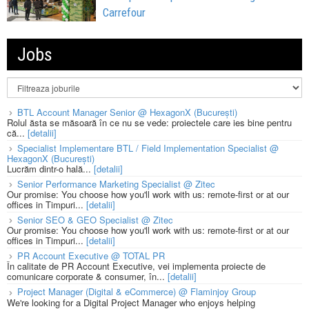
Carrefour
Jobs
BTL Account Manager Senior @ HexagonX (București)
Rolul ăsta se măsoară în ce nu se vede: proiectele care ies bine pentru
că...
[detalii]
Specialist Implementare BTL / Field Implementation Specialist @
HexagonX (București)
Lucrăm dintr-o hală...
[detalii]
Senior Performance Marketing Specialist @ Zitec
Our promise: You choose how you'll work with us: remote-first or at our
offices in Timpuri...
[detalii]
Senior SEO & GEO Specialist @ Zitec
Our promise: You choose how you'll work with us: remote-first or at our
offices in Timpuri...
[detalii]
PR Account Executive @ TOTAL PR
În calitate de PR Account Executive, vei implementa proiecte de
comunicare corporate & consumer, în...
[detalii]
Project Manager (Digital & eCommerce) @ Flaminjoy Group
We're looking for a Digital Project Manager who enjoys helping