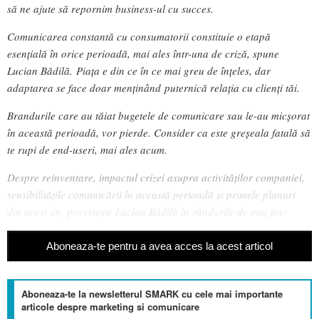
să ne ajute să repornim business-ul cu succes.
Comunicarea constantă cu consumatorii constituie o etapă
esențială în orice perioadă, mai ales într-una de criză, spune
Lucian Bădilă. Piața e din ce în ce mai greu de înțeles, dar
adaptarea se face doar menținând puternică relația cu clienți tăi.
B
randurile care au tăiat bugetele de comunicare sau le-au micșorat
în această perioadă, vor pierde. Consider ca este greșeala fatală să
te rupi de end-useri, mai ales acum.
Despre reinventare, impactul crizei asupra activităților companiei,
sensibilitățile comunicării în această perioadă și primele planuri
din acest an, povestește Lucian Bădilă în rândurile de mai jos:
Aboneaza-te pentru a avea acces la acest articol
Aboneaza-te la newsletterul SMARK cu cele mai importante
articole despre marketing si comunicare