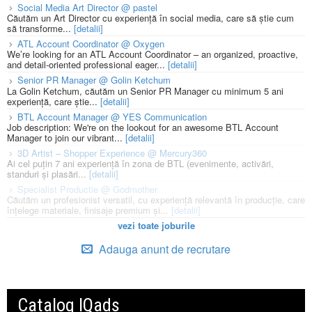
Social Media Art Director @ pastel
Căutăm un Art Director cu experiență în social media, care să știe cum
să transforme...
[detalii]
ATL Account Coordinator @ Oxygen
We’re looking for an ATL Account Coordinator – an organized, proactive,
and detail-oriented professional eager...
[detalii]
Senior PR Manager @ Golin Ketchum
La Golin Ketchum, căutăm un Senior PR Manager cu minimum 5 ani
experiență, care știe...
[detalii]
BTL Account Manager @ YES Communication
Job description: We're on the lookout for an awesome BTL Account
Manager to join our vibrant...
[detalii]
3D Artist – Shopper Experience @ Mercury360
Ai cel puțin 7 ani experiență în zona de BTL (evenimente, activări,
standuri și plasări...
[detalii]
Specialist Productie @ Godmother
Căutăm un profesionist versatil, cu experiență relevantă în producție, care
înțelege materiale, finisaje premium și...
[detalii]
vezi toate joburile
Adauga anunt de recrutare
Catalog IQads