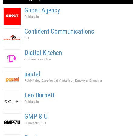
Ghost Agency
Publicitate
Confident Communications
PR
Digital Kitchen
Comunicare online
pastel
,
,
Publicitate
Experiential Marketing
Employer Branding
Leo Burnett
Publicitate
GMP & U
,
Publicitate
PR