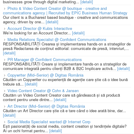
businesses grow through digital marketing...
[detalii]
Photo & Video Content Creator @ boutique - creative and
communications agency | Recruited by EPIC Business Human Strategy
Our client is a Bucharest based boutique - creative and communications
agency, driven by one...
[detalii]
Account Director @ Kubis Interactive
We’re looking for an Account Director...
[detalii]
Media Relations Specialist @ Confident Communications
RESPONSABILITĂȚI Crearea și implementarea hands-on a strategiilor de
presă Redactarea de conținut editorial: comunicate de presă, interviuri,...
[detalii]
PR Manager @ Confident Communications
RESPONSABILITĂȚI Creare și implementare hands-on a strategiilor de
comunicare integrată pentru clienți B2B & B2C Implicare activă...
[detalii]
Copywriter (Mid–Senior) @ Digitas România
Căutăm un Copywriter cu experiență de agenție care știe că o idee bună
trebuie să...
[detalii]
Video Content Creator @ Cohn & Jansen
Căutăm un Video Content Creator care să gândească și să producă
content pentru unele dintre...
[detalii]
Art Director (Mid–Senior) @ Digitas România
Căutăm un Art Director care știe că e tare când o idee arată bine, dar...
[detalii]
Social Media Specialist wanted @ Internet Corp
Ești pasionat(ă) de social media, content creation și tendințele digitale?
Ai un ochi format pentru...
[detalii]