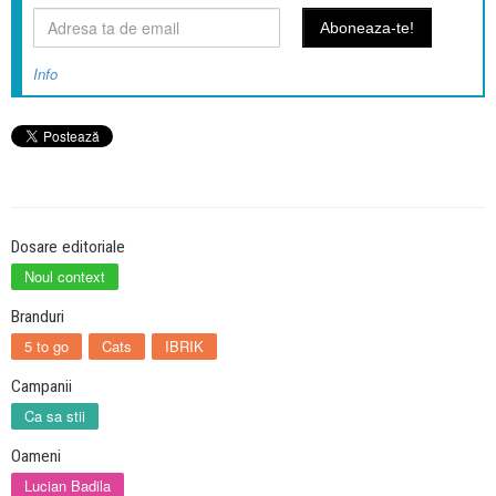
Info
Dosare editoriale
Noul context
Branduri
5 to go
Cats
IBRIK
Campanii
Ca sa stii
Oameni
Lucian Badila