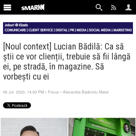
[Noul context] Lucian Bădilă: Ca să
știi ce vor clienții, trebuie să fii lângă
ei, pe stradă, în magazine. Să
vorbești cu ei
06 Jul. 2020, 14:00 PM
•
Focus
•
Alexandra Badicioiu Matei