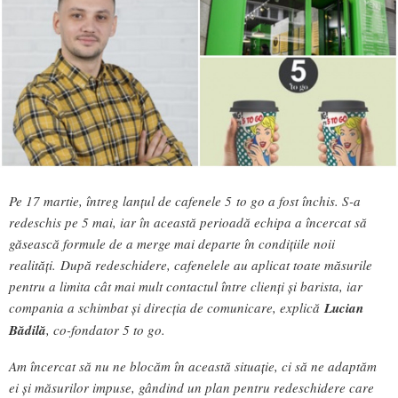
Pe 17 martie, întreg lanțul de cafenele 5 to go a fost închis. S-a
redeschis pe 5 mai, iar în această perioadă echipa a încercat să
găsească formule de a merge mai departe în condițiile noii
realități. După redeschidere, cafenelele au aplicat toate măsurile
pentru a limita cât mai mult contactul între clienți și barista, iar
compania a schimbat și direcția de comunicare, explică
Lucian
Bădilă
, co-fondator 5 to go.
Am încercat să nu ne blocăm în această situație, ci să ne adaptăm
ei și măsurilor impuse, gândind un plan pentru redeschidere care