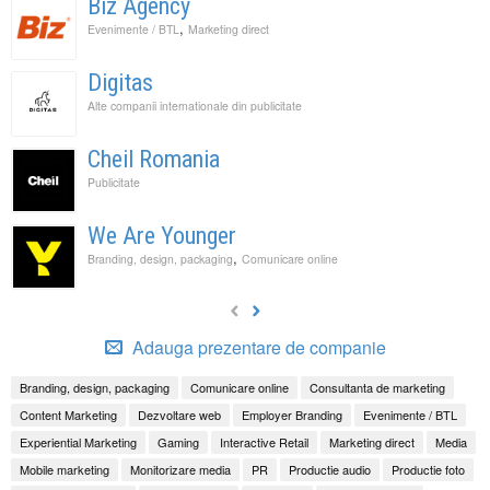
Biz Agency
,
Evenimente / BTL
Marketing direct
Digitas
Alte companii internationale din publicitate
Cheil Romania
Publicitate
We Are Younger
,
Branding, design, packaging
Comunicare online
Adauga prezentare de companie
Branding, design, packaging
Comunicare online
Consultanta de marketing
Content Marketing
Dezvoltare web
Employer Branding
Evenimente / BTL
Experiential Marketing
Gaming
Interactive Retail
Marketing direct
Media
Mobile marketing
Monitorizare media
PR
Productie audio
Productie foto