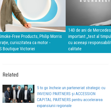
140 de ani de Mercedes-Benz. Ramona Pîrlog: Cel mai
important „test al timpului” este să inovăm constant, dar
cu aceeași responsabilitate față de oameni, siguranță și
calitate
Related
5 to go încheie un parteneriat strategic cu
INVENIO PARTNERS și ACCESSION
CAPITAL PARTNERS pentru accelerarea
expansiunii regionale