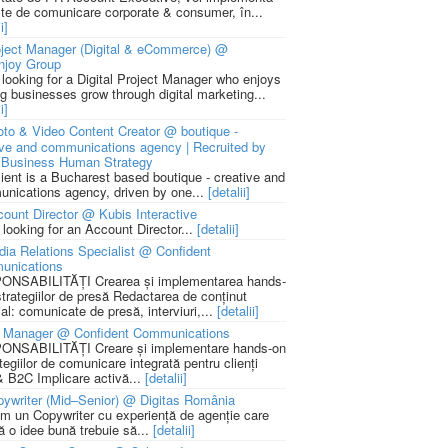
cte de comunicare corporate & consumer, în...
i]
ject Manager (Digital & eCommerce) @
njoy Group
 looking for a Digital Project Manager who enjoys
ng businesses grow through digital marketing...
i]
to & Video Content Creator @ boutique -
ive and communications agency | Recruited by
Business Human Strategy
lient is a Bucharest based boutique - creative and
nications agency, driven by one...
[detalii]
ount Director @ Kubis Interactive
 looking for an Account Director...
[detalii]
ia Relations Specialist @ Confident
unications
NSABILITĂȚI Crearea și implementarea hands-
strategiilor de presă Redactarea de conținut
ial: comunicate de presă, interviuri,...
[detalii]
 Manager @ Confident Communications
NSABILITĂȚI Creare și implementare hands-on
tegiilor de comunicare integrată pentru clienți
 B2C Implicare activă...
[detalii]
ywriter (Mid–Senior) @ Digitas România
m un Copywriter cu experiență de agenție care
ă o idee bună trebuie să...
[detalii]