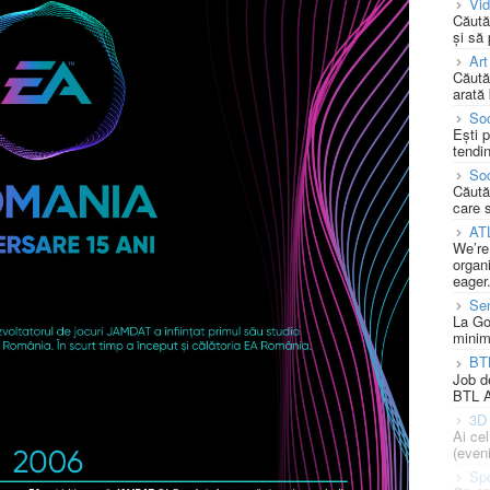
Vi
Căută
și să
Art
Căută
arată 
Soc
Ești 
tendin
Soc
Căută
care 
AT
We’re
organi
eager
Se
La Go
minim
BT
Job d
BTL A
3D 
Ai ce
(eveni
Spe