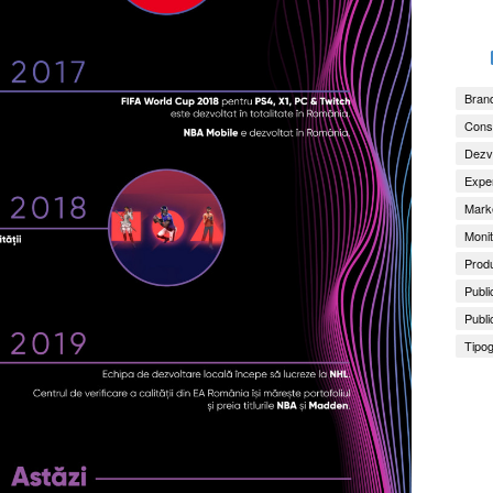
Brand
Consu
Dezv
Exper
Marke
Monit
Produ
Publi
Publi
Tipog