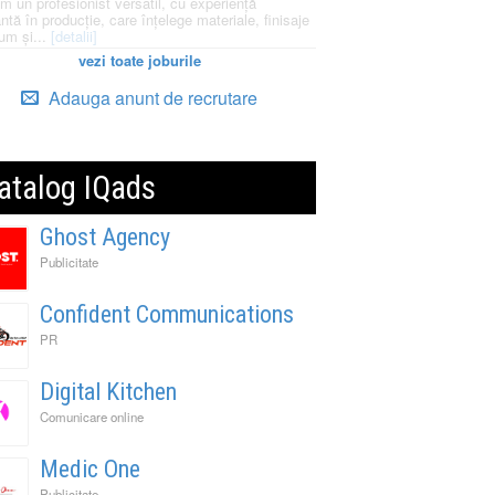
m un profesionist versatil, cu experiență
ntă în producție, care înțelege materiale, finisaje
um și...
[detalii]
vezi toate joburile
Adauga anunt de recrutare
atalog IQads
Ghost Agency
Publicitate
Confident Communications
PR
Digital Kitchen
Comunicare online
Medic One
Publicitate