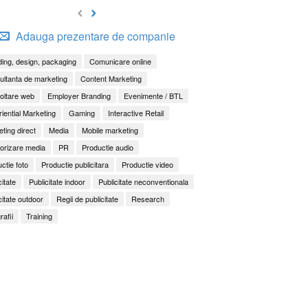
Adauga prezentare de companie
ing, design, packaging
Comunicare online
ltanta de marketing
Content Marketing
oltare web
Employer Branding
Evenimente / BTL
iential Marketing
Gaming
Interactive Retail
ting direct
Media
Mobile marketing
orizare media
PR
Productie audio
ctie foto
Productie publicitara
Productie video
citate
Publicitate indoor
Publicitate neconventionala
citate outdoor
Regii de publicitate
Research
rafii
Training