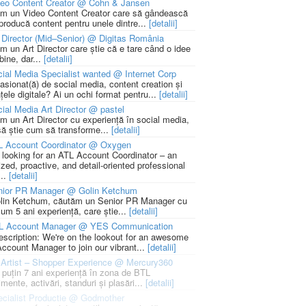
deo Content Creator @ Cohn & Jansen
m un Video Content Creator care să gândească
 producă content pentru unele dintre...
[detalii]
 Director (Mid–Senior) @ Digitas România
m un Art Director care știe că e tare când o idee
bine, dar...
[detalii]
ial Media Specialist wanted @ Internet Corp
pasionat(ă) de social media, content creation și
țele digitale? Ai un ochi format pentru...
[detalii]
ial Media Art Director @ pastel
m un Art Director cu experiență în social media,
să știe cum să transforme...
[detalii]
L Account Coordinator @ Oxygen
 looking for an ATL Account Coordinator – an
zed, proactive, and detail-oriented professional
...
[detalii]
nior PR Manager @ Golin Ketchum
lin Ketchum, căutăm un Senior PR Manager cu
um 5 ani experiență, care știe...
[detalii]
L Account Manager @ YES Communication
escription: We're on the lookout for an awesome
ccount Manager to join our vibrant...
[detalii]
Artist – Shopper Experience @ Mercury360
l puțin 7 ani experiență în zona de BTL
mente, activări, standuri și plasări...
[detalii]
cialist Productie @ Godmother