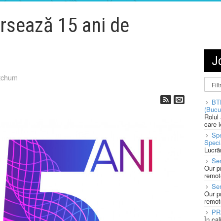
rsează 15 ani de
J
tchum
BT
(Bucu
Rolul
care 
Spe
Speci
Lucră
Sen
Our p
remote
Se
Our p
remote
PR
În ca