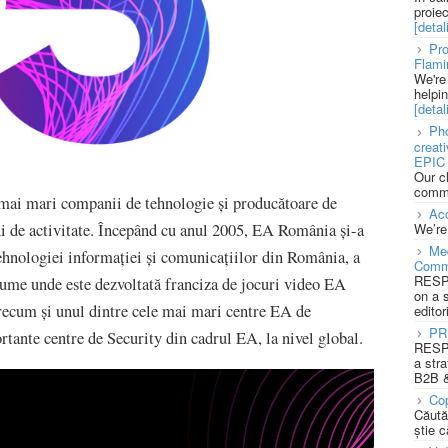
proie
[detali
Pro
Flami
We're
helpi
[detali
Pho
creat
EPIC 
Our c
commu
e mai mari companii de tehnologie și producătoare de
Acc
We’re
i de activitate. Începând cu anul 2005, EA România și-a
Med
ehnologiei informației și comunicațiilor din România, a
Comm
RESPO
 lume unde este dezvoltată franciza de jocuri video EA
on a 
cum și unul dintre cele mai mari centre EA de
editor
PR
portante centre de Security din cadrul EA, la nivel global.
RESPO
a stra
B2B &
Cop
Căută
știe c