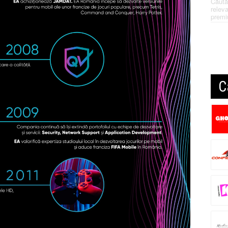
Căută
releva
premi
C