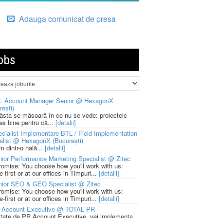
Adauga comunicat de presa
obs
L Account Manager Senior @ HexagonX
rești)
 ăsta se măsoară în ce nu se vede: proiectele
ies bine pentru că...
[detalii]
cialist Implementare BTL / Field Implementation
alist @ HexagonX (București)
m dintr-o hală...
[detalii]
ior Performance Marketing Specialist @ Zitec
romise: You choose how you'll work with us:
-first or at our offices in Timpuri...
[detalii]
nior SEO & GEO Specialist @ Zitec
romise: You choose how you'll work with us:
-first or at our offices in Timpuri...
[detalii]
 Account Executive @ TOTAL PR
litate de PR Account Executive, vei implementa