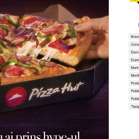
Brand
Consu
Dezv
Exper
Marke
Monit
Produ
Publi
Publi
Tipog