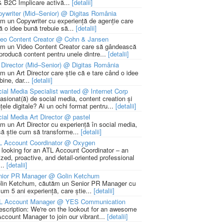
 B2C Implicare activă...
[detalii]
ywriter (Mid–Senior) @ Digitas România
m un Copywriter cu experiență de agenție care
ă o idee bună trebuie să...
[detalii]
deo Content Creator @ Cohn & Jansen
m un Video Content Creator care să gândească
 producă content pentru unele dintre...
[detalii]
 Director (Mid–Senior) @ Digitas România
m un Art Director care știe că e tare când o idee
bine, dar...
[detalii]
ial Media Specialist wanted @ Internet Corp
pasionat(ă) de social media, content creation și
țele digitale? Ai un ochi format pentru...
[detalii]
ial Media Art Director @ pastel
m un Art Director cu experiență în social media,
să știe cum să transforme...
[detalii]
L Account Coordinator @ Oxygen
 looking for an ATL Account Coordinator – an
zed, proactive, and detail-oriented professional
...
[detalii]
nior PR Manager @ Golin Ketchum
lin Ketchum, căutăm un Senior PR Manager cu
um 5 ani experiență, care știe...
[detalii]
L Account Manager @ YES Communication
escription: We're on the lookout for an awesome
ccount Manager to join our vibrant...
[detalii]