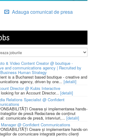
Adauga comunicat de presa
obs
to & Video Content Creator @ boutique -
ive and communications agency | Recruited by
Business Human Strategy
lient is a Bucharest based boutique - creative and
nications agency, driven by one...
[detalii]
ount Director @ Kubis Interactive
 looking for an Account Director...
[detalii]
ia Relations Specialist @ Confident
unications
NSABILITĂȚI Crearea și implementarea hands-
strategiilor de presă Redactarea de conținut
ial: comunicate de presă, interviuri,...
[detalii]
 Manager @ Confident Communications
NSABILITĂȚI Creare și implementare hands-on
tegiilor de comunicare integrată pentru clienți