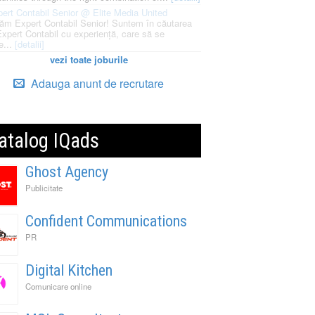
ert Contabil Senior @ Elite Media United
ăm Expert Contabil Senior! Suntem în căutarea
Expert Contabil cu experiență, care să se
e...
[detalii]
vezi toate joburile
Adauga anunt de recrutare
atalog IQads
Ghost Agency
Publicitate
Confident Communications
PR
Digital Kitchen
Comunicare online