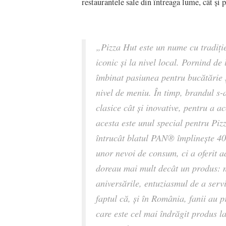
restaurantele sale din întreaga lume, cât și 
„Pizza Hut este un nume cu tradiție
iconic și la nivel local. Pornind de
îmbinat pasiunea pentru bucătărie și
nivel de meniu. În timp, brandul s-
clasice cât și inovative, pentru a 
acesta este unul special pentru Pizz
întrucât blatul PAN® împlinește 40 
unor nevoi de consum, ci a oferit a
doreau mai mult decât un produs: me
aniversările, entuziasmul de a serv
faptul că, și în România, fanii au
care este cel mai îndrăgit produs l