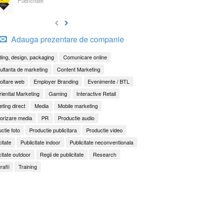
Publicitate
Adauga prezentare de companie
ing, design, packaging
Comunicare online
ltanta de marketing
Content Marketing
oltare web
Employer Branding
Evenimente / BTL
iential Marketing
Gaming
Interactive Retail
ting direct
Media
Mobile marketing
orizare media
PR
Productie audio
ctie foto
Productie publicitara
Productie video
citate
Publicitate indoor
Publicitate neconventionala
citate outdoor
Regii de publicitate
Research
rafii
Training