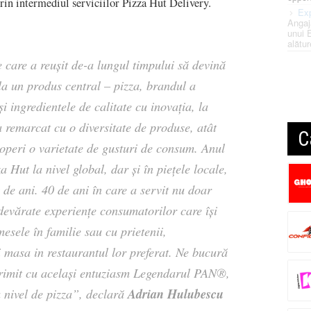
prin intermediul serviciilor Pizza Hut Delivery.
Exp
Angaj
unui 
alătur
 care a reușit de-a lungul timpului să devină
 la un produs central – pizza, brandul a
 ingredientele de calitate cu inovația, la
a remarcat cu o diversitate de produse, atât
C
acoperi o varietate de gusturi de consum. Anul
a Hut la nivel global, dar și în piețele locale,
de ani. 40 de ani în care a servit nu doar
devărate experiențe consumatorilor care își
sele în familie sau cu prietenii,
i masa in restaurantul lor preferat. Ne bucură
 primit cu același entuziasm Legendarul PAN®,
Adrian Hulubescu
a nivel de pizza”, declară