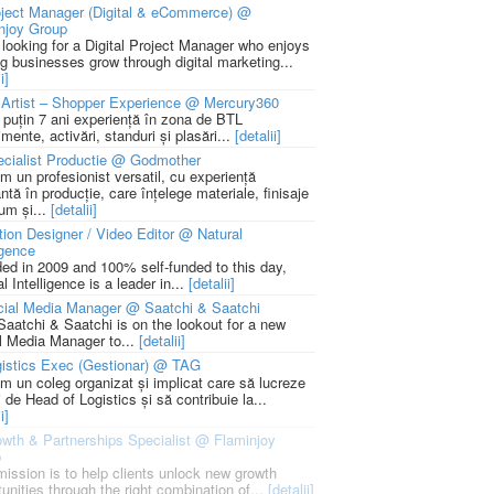
ject Manager (Digital & eCommerce) @
njoy Group
 looking for a Digital Project Manager who enjoys
ng businesses grow through digital marketing...
i]
Artist – Shopper Experience @ Mercury360
l puțin 7 ani experiență în zona de BTL
mente, activări, standuri și plasări...
[detalii]
cialist Productie @ Godmother
m un profesionist versatil, cu experiență
ntă în producție, care înțelege materiale, finisaje
um și...
[detalii]
ion Designer / Video Editor @ Natural
igence
ed in 2009 and 100% self-funded to this day,
l Intelligence is a leader in...
[detalii]
cial Media Manager @ Saatchi & Saatchi
Saatchi & Saatchi is on the lookout for a new
l Media Manager to...
[detalii]
istics Exec (Gestionar) @ TAG
m un coleg organizat și implicat care să lucreze
i de Head of Logistics și să contribuie la...
i]
wth & Partnerships Specialist @ Flaminjoy
p
mission is to help clients unlock new growth
unities through the right combination of...
[detalii]