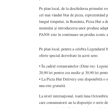
Pe plan local, de la deschiderea primului r
cel mai vândut blat de pizza, reprezentând p
lungul timpului, în România, Pizza Hut a de
meniului și introducerea unor produse adapt
PAN® este în continuare un produs iconic a
Pe plan local, pentru a celebra Legendarul bl
oferte special dezvoltate în acest sens:
• În cadrul restaurantelor (Dine-in): Legend
20,90 lei pentru cea medie și 30,90 lei pent
• La Pizza Hut Delivery este disponibilă o o
una este gratuită.
La nivel internațional, toată luna Octombri
care consumatorii au la dispoziție o serie de