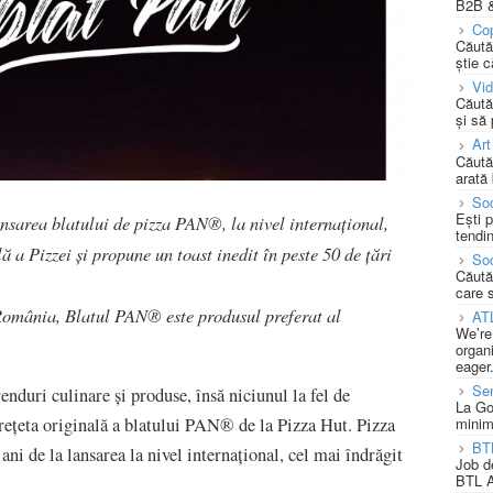
B2B &
Cop
Căută
știe c
Vi
Căută
și să
Art
Căută
arată 
Soc
Ești 
lansarea blatului de pizza PAN®, la nivel internațional,
tendin
 Pizzei și propune un toast inedit în peste 50 de țări
Soc
Căută
care 
 România, Blatul PAN® este produsul preferat al
AT
We’re
organi
eager
Se
duri culinare și produse, însă niciunul la fel de
La Go
ețeta originală a blatului PAN® de la Pizza Hut. Pizza
minim
BT
e ani de la lansarea la nivel internațional, cel mai îndrăgit
Job d
BTL A