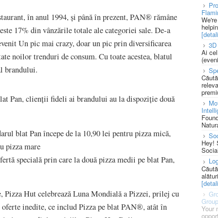
Pro
Flami
estaurant, în anul 1994, și până în prezent, PAN® rămâne
We're
helpi
este 17% din vânzările totale ale categoriei sale. De-a
[detali
venit Un pic mai crazy, doar un pic prin diversificarea
3D 
Ai ce
ate noilor trenduri de consum. Cu toate acestea, blatul
(eveni
l brandului.
Spe
Căută
releva
premi
at Pan, clienții fideli ai brandului au la dispoziție două
Mot
Intell
Found
Natura
arul blat Pan începe de la 10,90 lei pentru pizza mică,
So
Hey! 
ru pizza mare
Socia
fertă specială prin care la două pizza medii pe blat Pan,
Log
Căută
alătur
[detali
e, Pizza Hut celebrează Luna Mondială a Pizzei, prilej cu
Gro
Grou
 oferte inedite, ce includ Pizza pe blat PAN®, atât în
Your 
opport