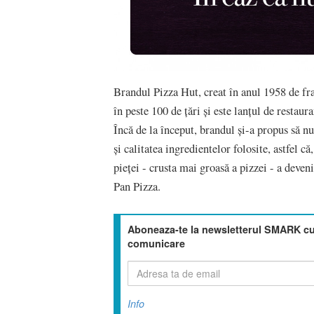
Brandul Pizza Hut, creat în anul 1958 de fr
în peste 100 de țări și este lanțul de restaur
Încă de la început, brandul și-a propus să n
și calitatea ingredientelor folosite, astfel că
pieței - crusta mai groasă a pizzei - a deven
Pan Pizza.
Aboneaza-te la newsletterul SMARK cu 
comunicare
Info