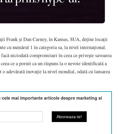
ații Frank și Dan Carney, în Kansas, SUA, deține locații
ante cu numărul 1 în categoria sa, la nivel internațional.
u facă niciodată compromisuri în ceea ce privește savoarea
, ceea ce a pornit ca un răspuns la o nevoie identificată a
it o adevărată inovație la nivel mondial, odată cu lansarea
cele mai importante articole despre marketing si