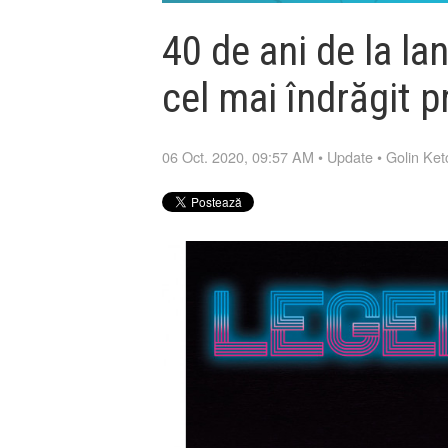
40 de ani de la la
cel mai îndrăgit p
06 Oct. 2020, 09:57 AM
•
Update
•
Golin Ke