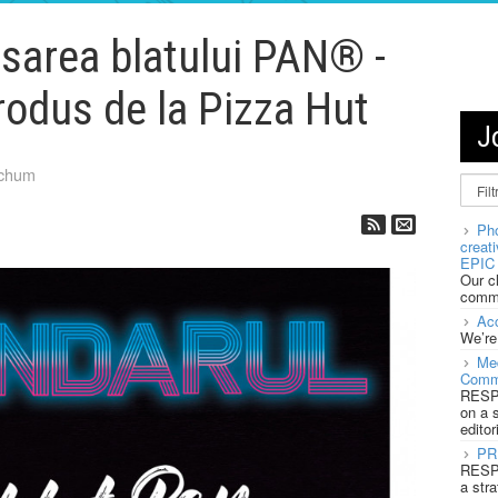
nsarea blatului PAN® -
rodus de la Pizza Hut
J
tchum
Pho
creat
EPIC 
Our c
commu
Acc
We’re
Med
Comm
RESPO
on a 
editor
PR
RESPO
a stra