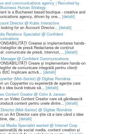
ive and communications agency | Recruited by
Business Human Strategy
lient is a Bucharest based boutique - creative and
nications agency, driven by one...
[detalii]
ount Director @ Kubis Interactive
 looking for an Account Director...
[detalii]
ia Relations Specialist @ Confident
unications
NSABILITĂȚI Crearea și implementarea hands-
strategiilor de presă Redactarea de conținut
ial: comunicate de presă, interviuri,...
[detalii]
 Manager @ Confident Communications
NSABILITĂȚI Creare și implementare hands-on
tegiilor de comunicare integrată pentru clienți
 B2C Implicare activă...
[detalii]
ywriter (Mid–Senior) @ Digitas România
m un Copywriter cu experiență de agenție care
ă o idee bună trebuie să...
[detalii]
deo Content Creator @ Cohn & Jansen
m un Video Content Creator care să gândească
 producă content pentru unele dintre...
[detalii]
 Director (Mid–Senior) @ Digitas România
m un Art Director care știe că e tare când o idee
bine, dar...
[detalii]
ial Media Specialist wanted @ Internet Corp
pasionat(ă) de social media, content creation și