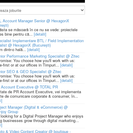
L Account Manager Senior @ HexagonX
rești)
 ăsta se măsoară în ce nu se vede: proiectele
ies bine pentru că...
[detalii]
cialist Implementare BTL / Field Implementation
alist @ HexagonX (București)
m dintr-o hală...
[detalii]
ior Performance Marketing Specialist @ Zitec
romise: You choose how you'll work with us:
-first or at our offices in Timpuri...
[detalii]
nior SEO & GEO Specialist @ Zitec
romise: You choose how you'll work with us:
-first or at our offices in Timpuri...
[detalii]
 Account Executive @ TOTAL PR
litate de PR Account Executive, vei implementa
cte de comunicare corporate & consumer, în...
i]
ject Manager (Digital & eCommerce) @
njoy Group
 looking for a Digital Project Manager who enjoys
ng businesses grow through digital marketing...
i]
to & Video Content Creator @ boutique -