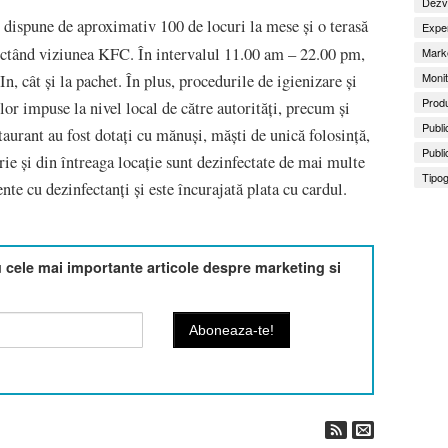
Dezv
 dispune de aproximativ 100 de locuri la mese și o terasă
Exper
pectând viziunea KFC. În intervalul 11.00 am – 22.00 pm,
Marke
Monit
In, cât și la pachet. În plus, procedurile de igienizare și
Produ
elor impuse la nivel local de către autorități, precum și
Publi
taurant au fost dotați cu mănuși, măști de unică folosință,
Publi
rie și din întreaga locație sunt dezinfectate de mai multe
Tipog
ente cu dezinfectanți și este încurajată plata cu cardul.
cele mai importante articole despre marketing si