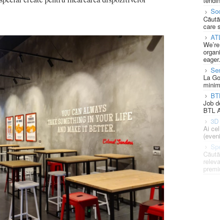
tendin
Soc
Căută
care 
AT
We’re
organi
eager
Se
La Go
minim
BT
Job d
BTL A
3D 
Ai ce
(eveni
Spe
Căută
releva
premi