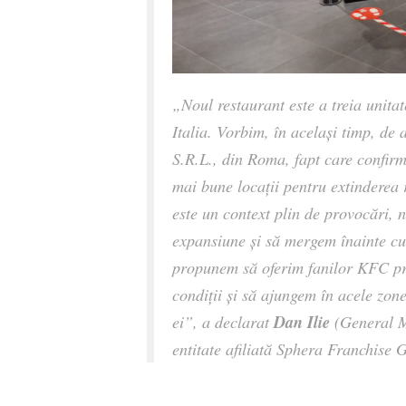
„Noul restaurant este a treia unitat
Italia. Vorbim, în același timp,
S.R.L., din Roma, fapt care confirmă
mai bune locații pentru extinderea 
este un context plin de provocări,
expansiune și să mergem înainte cu 
propunem să oferim fanilor KFC pro
condiții și să ajungem în acele zon
Dan Ilie
ei”,
a declarat
(General
entitate afiliată Sphera Franchise 