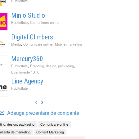
Publicitate
Minio Studio
,
Publicitate
Comunicare online
Digital Climbers
,
,
Media
Comunicare online
Mobile marketing
Mercury360
,
,
Publicitate
Branding, design, packaging
Evenimente / BTL
Line Agency
Publicitate
Adauga prezentare de companie
ing, design, packaging
Comunicare online
ltanta de marketing
Content Marketing