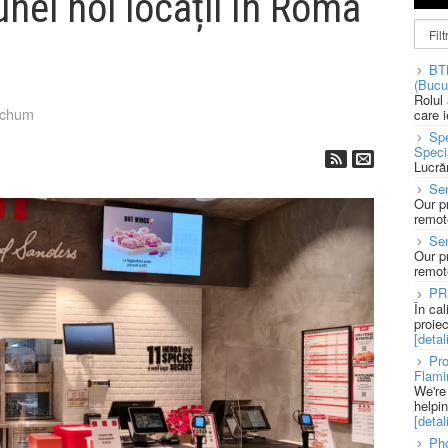
nei noi locații în Roma
BT
(Bucu
Rolul
tchum
care 
Spe
Speci
Lucră
Sen
Our p
remote
Se
Our p
remote
PR
În ca
proie
[detali
Pro
Flami
We're
helpi
[detali
Pho