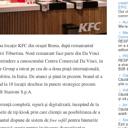
creat
EPIC 
Our c
commu
Acc
We’re
Med
Comm
RESPO
ua locație KFC din orașul Roma, după restaurantul
on a 
editor
ării Tiburtina. Noul restaurant face parte din Da Vinci
PR
RESPO
 extindere a cunoscutului Centru Comercial Da Vinci, în
a stra
Group a intrat pe cea de-a doua piață internațională,
B2B &
Cop
liu, în Italia. De atunci și până în prezent, brand-ul a
Căută
știe c
d la 18 locații deschise în puncte strategice precum
Vi
i Stazioni S.p.A.
Căută
și să
iență completă, sigură și digitalizată, începând de la
Art
Căută
ele de tip kiosk prin care clienții au posibilitatea de a
arată 
free refill
urantul dispune de sistem de
pentru băuturile
Soc
Ești 
special create pentru încărcarea dispozitivelor