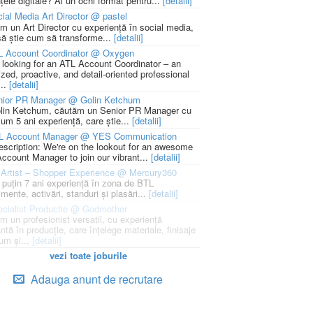
țele digitale? Ai un ochi format pentru...
[detalii]
ial Media Art Director @ pastel
m un Art Director cu experiență în social media,
să știe cum să transforme...
[detalii]
L Account Coordinator @ Oxygen
 looking for an ATL Account Coordinator – an
zed, proactive, and detail-oriented professional
...
[detalii]
nior PR Manager @ Golin Ketchum
lin Ketchum, căutăm un Senior PR Manager cu
um 5 ani experiență, care știe...
[detalii]
L Account Manager @ YES Communication
escription: We're on the lookout for an awesome
ccount Manager to join our vibrant...
[detalii]
Artist – Shopper Experience @ Mercury360
l puțin 7 ani experiență în zona de BTL
mente, activări, standuri și plasări...
[detalii]
cialist Productie @ Godmother
m un profesionist versatil, cu experiență
ntă în producție, care înțelege materiale, finisaje
um și...
[detalii]
vezi toate joburile
Adauga anunt de recrutare