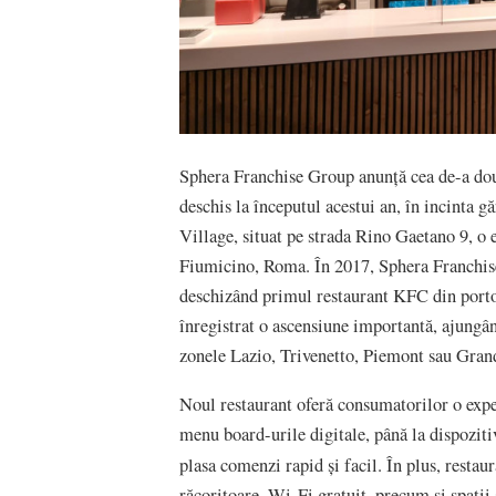
Sphera Franchise Group anunță cea de-a do
deschis la începutul acestui an, în incinta g
Village, situat pe strada Rino Gaetano 9, o
Fiumicino, Roma. În 2017, Sphera Franchise 
deschizând primul restaurant KFC din portofo
înregistrat o ascensiune importantă, ajungân
zonele Lazio, Trivenetto, Piemont sau Grand
Noul restaurant oferă consumatorilor o exper
menu board-urile digitale, până la dispozitiv
plasa comenzi rapid și facil. În plus, resta
răcoritoare, Wi-Fi gratuit, precum și spații 