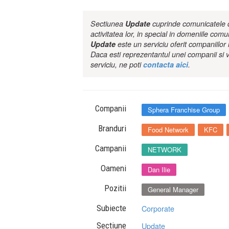
Sectiunea
Update
cuprinde comunicatele de
activitatea lor, in special in domeniile comu
Update
este un serviciu oferit companiilo
Daca esti reprezentantul unei companii si v
serviciu, ne poti
contacta aici
.
Companii
Sphera Franchise Group
Branduri
Food Network
KFC
Campanii
NETWORK
Oameni
Dan Ilie
Pozitii
General Manager
Subiecte
Corporate
Sectiune
Update