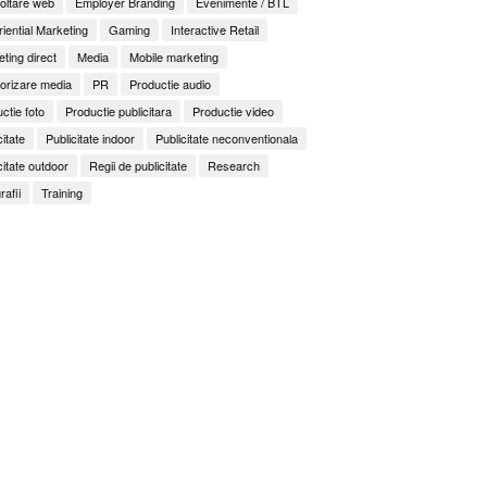
oltare web
Employer Branding
Evenimente / BTL
iential Marketing
Gaming
Interactive Retail
ting direct
Media
Mobile marketing
orizare media
PR
Productie audio
ctie foto
Productie publicitara
Productie video
citate
Publicitate indoor
Publicitate neconventionala
citate outdoor
Regii de publicitate
Research
rafii
Training