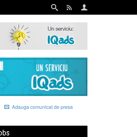
Adauga comunicat de presa
obs