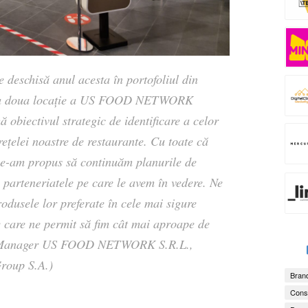
e deschisă anul acesta în portofoliul din
 de a doua locație a US FOOD NETWORK
 obiectivul strategic de identificare a celor
rețelei noastre de restaurante. Cu toate că
 ne-am propus să continuăm planurile de
parteneriatele pe care le avem în vedere. Ne
dusele lor preferate în cele mai sigure
e care ne permit să fim cât mai aproape de
 Manager US FOOD NETWORK S.R.L.,
Group S.A.)
Brand
Consu