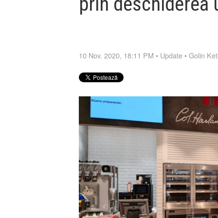
prin deschiderea u
10 Nov. 2020, 18:11 PM
•
Update
•
Golin Ke