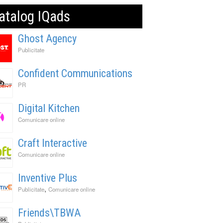
atalog IQads
Ghost Agency
Publicitate
Confident Communications
PR
Digital Kitchen
Comunicare online
Craft Interactive
Comunicare online
Inventive Plus
,
Publicitate
Comunicare online
Friends\TBWA