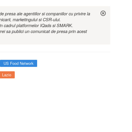
 presa ale agentiilor si companiilor cu privire la
nicarii, marketingului si CSR-ului.
r in cadrul platformelor IQads si SMARK.
rei sa publici un comunicat de presa prin acest
US Food Network
Lazio