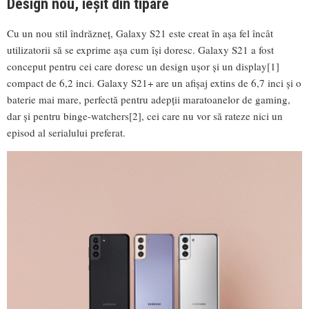
Design nou, ieșit din tipare
Cu un nou stil îndrăzneț, Galaxy S21 este creat în așa fel încât
utilizatorii să se exprime așa cum își doresc. Galaxy S21 a fost
conceput pentru cei care doresc un design ușor și un display[1]
compact de 6,2 inci. Galaxy S21+ are un afișaj extins de 6,7 inci și o
baterie mai mare, perfectă pentru adepții maratoanelor de gaming,
dar și pentru binge-watchers[2], cei care nu vor să rateze nici un
episod al serialului preferat.