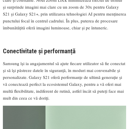
și surprinde imagini mai clare cu un zoom de 30x pentru Galaxy
S21 și Galaxy S21+, prin utilizarea tehnologiei AI pentru menținerea
punctului focal în centrul cadrului. În plus, puterea de procesare
îmbunătățită oferă imagini luminoase, chiar și pe întuneric.
Conectivitate și performanță
Samsung își ia angajamentul să ajute fiecare utilizator să fie conectat
și să își păstreze datele în siguranță, în moduri mai convenabile și
personalizate. Galaxy S21 oferă performanțe de ultimă generație și
vă conectează perfect la ecosistemul Galaxy, pentru a vă oferi mai
multă flexibilitate, indiferent de rutină, astfel încât să puteți face mai
mult din ceea ce vă doriți.