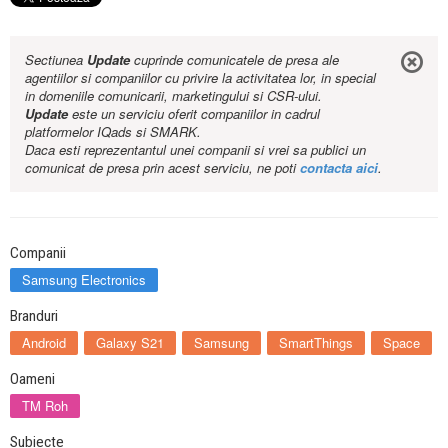
Sectiunea
Update
cuprinde comunicatele de presa ale
agentiilor si companiilor cu privire la activitatea lor, in special
in domeniile comunicarii, marketingului si CSR-ului.
Update
este un serviciu oferit companiilor in cadrul
platformelor IQads si SMARK.
Daca esti reprezentantul unei companii si vrei sa publici un
comunicat de presa prin acest serviciu, ne poti
contacta aici
.
Companii
Samsung Electronics
Branduri
Android
Galaxy S21
Samsung
SmartThings
Space
Oameni
TM Roh
Subiecte