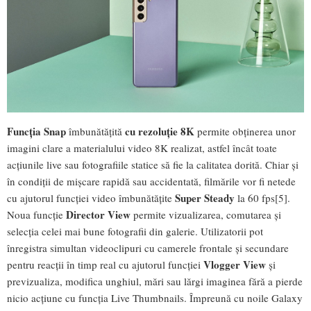
Funcția Snap
cu rezoluție 8K
îmbunătățită
permite obținerea unor
imagini clare a materialului video 8K realizat, astfel încât toate
acțiunile live sau fotografiile statice să fie la calitatea dorită. Chiar și
în condiții de mișcare rapidă sau accidentată, filmările vor fi netede
Super Steady
cu ajutorul funcției video îmbunătățite
la 60 fps[5].
Director View
Noua funcție
permite vizualizarea, comutarea și
selecția celei mai bune fotografii din galerie. Utilizatorii pot
înregistra simultan videoclipuri cu camerele frontale și secundare
Vlogger View
pentru reacții în timp real cu ajutorul funcției
și
previzualiza, modifica unghiul, mări sau lărgi imaginea fără a pierde
nicio acțiune cu funcția Live Thumbnails. Împreună cu noile Galaxy