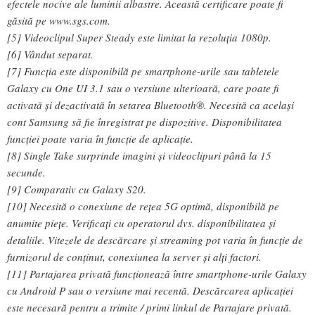
efectele nocive ale luminii albastre. Această certificare poate fi
găsită pe www.sgs.com.
[5] Videoclipul Super Steady este limitat la rezoluția 1080p.
[6] Vândut separat.
[7] Funcția este disponibilă pe smartphone-urile sau tabletele
Galaxy cu One UI 3.1 sau o versiune ulterioară, care poate fi
activată și dezactivată în setarea Bluetooth®. Necesită ca același
cont Samsung să fie înregistrat pe dispozitive. Disponibilitatea
funcției poate varia în funcție de aplicație.
[8] Single Take surprinde imagini și videoclipuri până la 15
secunde.
[9] Comparativ cu Galaxy S20.
[10] Necesită o conexiune de rețea 5G optimă, disponibilă pe
anumite piețe. Verificați cu operatorul dvs. disponibilitatea și
detaliile. Vitezele de descărcare și streaming pot varia în funcție de
furnizorul de conținut, conexiunea la server și alți factori.
[11] Partajarea privată funcționează între smartphone-urile Galaxy
cu Android P sau o versiune mai recentă. Descărcarea aplicației
este necesară pentru a trimite / primi linkul de Partajare privată.