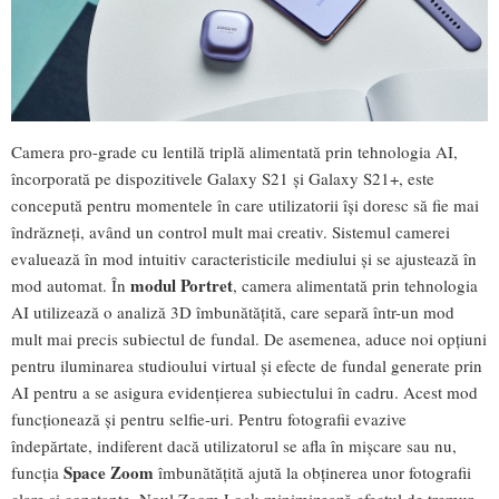
Camera pro-grade cu lentilă triplă alimentată prin tehnologia AI,
încorporată pe dispozitivele Galaxy S21 și Galaxy S21+, este
concepută pentru momentele în care utilizatorii își doresc să fie mai
îndrăzneți, având un control mult mai creativ. Sistemul camerei
evaluează în mod intuitiv caracteristicile mediului și se ajustează în
modul Portret
mod automat. În
, camera alimentată prin tehnologia
AI utilizează o analiză 3D îmbunătățită, care separă într-un mod
mult mai precis subiectul de fundal. De asemenea, aduce noi opțiuni
pentru iluminarea studioului virtual și efecte de fundal generate prin
AI pentru a se asigura evidențierea subiectului în cadru. Acest mod
funcționează și pentru selfie-uri. Pentru fotografii evazive
îndepărtate, indiferent dacă utilizatorul se afla în mișcare sau nu,
Space Zoom
funcția
îmbunătățită ajută la obținerea unor fotografii
clare și constante. Noul Zoom Lock minimizează efectul de tremur