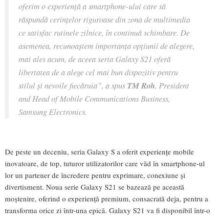
oferim o experiență a smartphone-ului care să
răspundă cerințelor riguroase din zona de multimedia
ce satisfac rutinele zilnice, în continuă schimbare. De
asemenea, recunoaștem importanța opțiunii de alegere,
mai ales acum, de aceea seria Galaxy S21 oferă
libertatea de a alege cel mai bun dispozitiv pentru
stilul și nevoile fiecăruia”,
a spus
TM Roh
, President
and Head of Mobile Communications Business,
Samsung Electronics.
De peste un deceniu, seria Galaxy S a oferit experiențe mobile
inovatoare, de top, tuturor utilizatorilor care văd în smartphone-ul
lor un partener de încredere pentru exprimare, conexiune și
divertisment. Noua serie Galaxy S21 se bazează pe această
moștenire, oferind o experiență premium, consacrată deja, pentru a
transforma orice zi într-una epică. Galaxy S21 va fi disponibil într-o