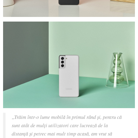
„Trăim într-o lume mobilă în primul rând și, pentru că
sunt atât de mulți utilizatori care lucrează de la
distanță și petrec mai mult timp acasă, am vrut să