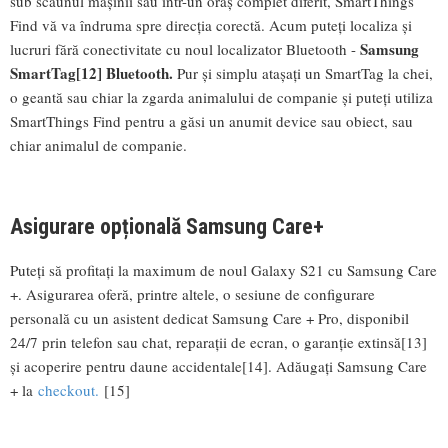
sub scaunul mașinii sau într-un oraș complet diferit, SmartThings
Find vă va îndruma spre direcția corectă. Acum puteți localiza și
Samsung
lucruri fără conectivitate cu noul localizator Bluetooth -
SmartTag
[12]
Bluetooth.
Pur și simplu atașați un SmartTag la chei,
o geantă sau chiar la zgarda animalului de companie și puteți utiliza
SmartThings Find pentru a găsi un anumit device sau obiect, sau
chiar animalul de companie.
Asigurare opțională Samsung Care+
Puteți să profitați la maximum de noul Galaxy S21 cu Samsung Care
+. Asigurarea oferă, printre altele, o sesiune de configurare
personală cu un asistent dedicat Samsung Care + Pro, disponibil
24/7 prin telefon sau chat, reparații de ecran, o garanție extinsă[13]
și acoperire pentru daune accidentale[14]. Adăugați Samsung Care
+ la
checkout.
[15]