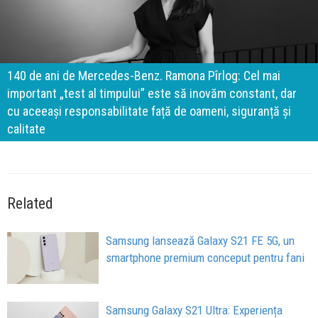
140 de ani de Mercedes-Benz. Ramona Pîrlog: Cel mai
important „test al timpului” este să inovăm constant, dar
cu aceeași responsabilitate față de oameni, siguranță și
calitate
Related
Samsung lansează Galaxy S21 FE 5G, un
smartphone premium conceput pentru fani
Samsung Galaxy S21 Ultra: Experiența