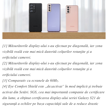
[1] Măsurătorile display-ului s-au efectuat pe diagonală, iar zona
vizibilă reală este mai mică datorită colțurilor rotunjite și a
orificiului camerei.
[2] Măsurătorile display-ului s-au efectuat pe diagonală, iar zona
vizibilă reală este mai mică datorită colțurilor rotunjite și a
orificiului camerei.
[3] Comparativ cu ecranele de 60Hz.
[4] Eye Comfort Shield este „dezactivat” în mod implicit și trebuie
activat din Setări. SGS, cea mai importantă companie de certificare
din lume, a obținut certificarea display-ului seriei Galaxy S21 de
siguranță a ochilor pe baza capacității sale de a reduce drastic