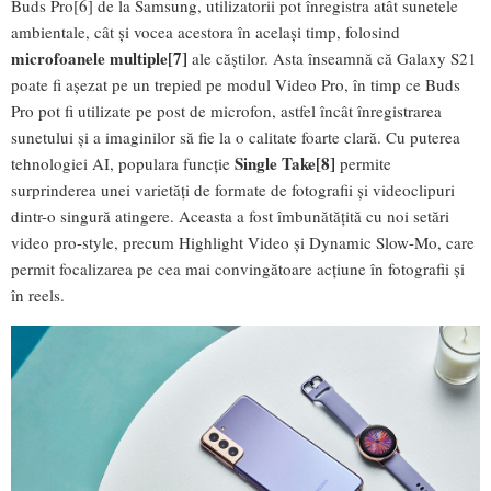
Buds Pro[6] de la Samsung, utilizatorii pot înregistra atât sunetele
ambientale, cât și vocea acestora în același timp, folosind
microfoanele multiple
[7]
ale căștilor. Asta înseamnă că Galaxy S21
poate fi așezat pe un trepied pe modul Video Pro, în timp ce Buds
Pro pot fi utilizate pe post de microfon, astfel încât înregistrarea
sunetului și a imaginilor să fie la o calitate foarte clară. Cu puterea
Single Take
[8]
tehnologiei AI, populara funcție
permite
surprinderea unei varietăți de formate de fotografii și videoclipuri
dintr-o singură atingere. Aceasta a fost îmbunătățită cu noi setări
video pro-style, precum Highlight Video și Dynamic Slow-Mo, care
permit focalizarea pe cea mai convingătoare acțiune în fotografii și
în reels.