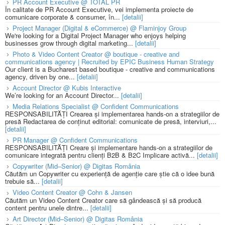
PR Account Executive @ TOTAL PR
În calitate de PR Account Executive, vei implementa proiecte de
comunicare corporate & consumer, în...
[detalii]
Project Manager (Digital & eCommerce) @ Flaminjoy Group
We're looking for a Digital Project Manager who enjoys helping
businesses grow through digital marketing...
[detalii]
Photo & Video Content Creator @ boutique - creative and
communications agency | Recruited by EPIC Business Human Strategy
Our client is a Bucharest based boutique - creative and communications
agency, driven by one...
[detalii]
Account Director @ Kubis Interactive
We’re looking for an Account Director...
[detalii]
Media Relations Specialist @ Confident Communications
RESPONSABILITĂȚI Crearea și implementarea hands-on a strategiilor de
presă Redactarea de conținut editorial: comunicate de presă, interviuri,...
[detalii]
PR Manager @ Confident Communications
RESPONSABILITĂȚI Creare și implementare hands-on a strategiilor de
comunicare integrată pentru clienți B2B & B2C Implicare activă...
[detalii]
Copywriter (Mid–Senior) @ Digitas România
Căutăm un Copywriter cu experiență de agenție care știe că o idee bună
trebuie să...
[detalii]
Video Content Creator @ Cohn & Jansen
Căutăm un Video Content Creator care să gândească și să producă
content pentru unele dintre...
[detalii]
Art Director (Mid–Senior) @ Digitas România