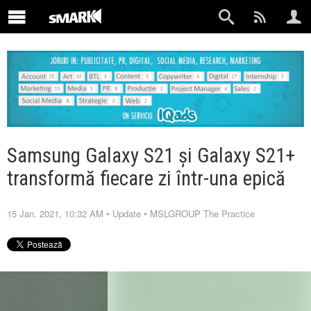
Samsung Galaxy S21 și Galaxy S21+
transformă fiecare zi într-una epică
15 Jan. 2021, 10:32 AM
•
Update
•
MSLGROUP The Practice