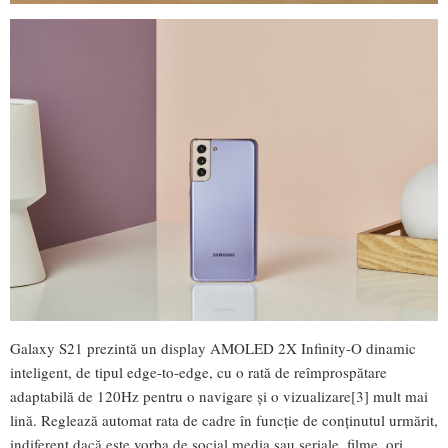
Galaxy S21 prezintă un display AMOLED 2X Infinity-O dinamic
inteligent, de tipul edge-to-edge, cu o rată de reîmprospătare
adaptabilă de 120Hz pentru o navigare și o vizualizare[3] mult mai
lină. Reglează automat rata de cadre în funcție de conținutul urmărit,
indiferent dacă este vorba de social media sau seriale, filme, ori