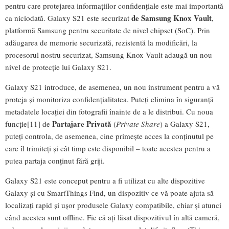
pentru care protejarea informațiilor confidențiale este mai importantă
de Samsung Knox Vault
ca niciodată. Galaxy S21 este securizat
,
platformă Samsung pentru securitate de nivel chipset (SoC). Prin
adăugarea de memorie securizată, rezistentă la modificări, la
procesorul nostru securizat, Samsung Knox Vault adaugă un nou
nivel de protecție lui Galaxy S21.
Galaxy S21 introduce, de asemenea, un nou instrument pentru a vă
proteja și monitoriza confidențialitatea. Puteți elimina în siguranță
metadatele locației din fotografii înainte de a le distribui. Cu noua
Partajare Privată
funcție[11] de
(
Private Share
) a Galaxy S21,
puteți controla, de asemenea, cine primește acces la conținutul pe
care îl trimiteți și cât timp este disponibil – toate acestea pentru a
putea partaja conținut fără griji.
Galaxy S21 este conceput pentru a fi utilizat cu alte dispozitive
Galaxy și cu SmartThings Find, un dispozitiv ce vă poate ajuta să
localizați rapid și ușor produsele Galaxy compatibile, chiar și atunci
când acestea sunt offline. Fie că ați lăsat dispozitivul în altă cameră,