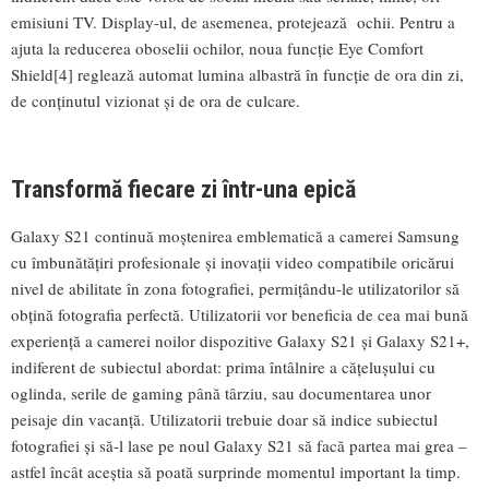
emisiuni TV. Display-ul, de asemenea, protejează ochii. Pentru a
ajuta la reducerea oboselii ochilor, noua funcție Eye Comfort
Shield[4] reglează automat lumina albastră în funcție de ora din zi,
de conținutul vizionat și de ora de culcare.
Transformă fiecare zi într-una epică
Galaxy S21 continuă moștenirea emblematică a camerei Samsung
cu îmbunătățiri profesionale și inovații video compatibile oricărui
nivel de abilitate în zona fotografiei, permițându-le utilizatorilor să
obțină fotografia perfectă. Utilizatorii vor beneficia de cea mai bună
experiență a camerei noilor dispozitive Galaxy S21 și Galaxy S21+,
indiferent de subiectul abordat: prima întâlnire a cățelușului cu
oglinda, serile de gaming până târziu, sau documentarea unor
peisaje din vacanță. Utilizatorii trebuie doar să indice subiectul
fotografiei și să-l lase pe noul Galaxy S21 să facă partea mai grea –
astfel încât aceștia să poată surprinde momentul important la timp.