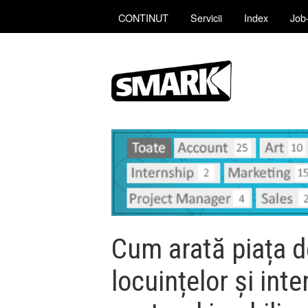
CONTINUT
Servicii
Index
Job-
Cum arată piața d
locuințelor și int