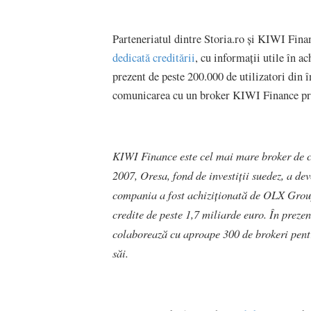
Parteneriatul dintre Storia.ro și KIWI Finan
dedicată creditării
, cu informații utile în a
prezent de peste 200.000 de utilizatori din în
comunicarea cu un broker KIWI Finance pri
KIWI Finance este cel mai mare broker de c
2007, Oresa, fond de investiţii suedez, a de
compania a fost achiziționată de OLX Group
credite de peste 1,7 miliarde euro. În preze
colaborează cu aproape 300 de brokeri pentru
săi.