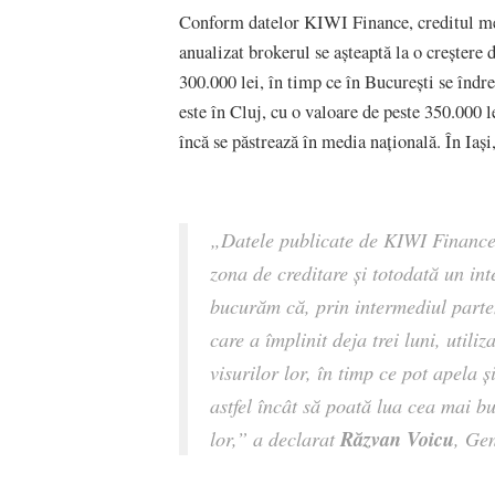
Conform datelor KIWI Finance, creditul medi
anualizat brokerul se așteaptă la o creștere
300.000 lei, în timp ce în București se îndr
este în Cluj, cu o valoare de peste 350.000 l
încă se păstrează în media națională. În Iași
„Datele publicate de KIWI Finance 
zona de creditare și totodată un int
bucurăm că, prin intermediul parten
care a împlinit deja trei luni, utili
visurilor lor, în timp ce pot apela 
astfel încât să poată lua cea mai bu
Răzvan Voicu
lor,” a declarat
, Ge