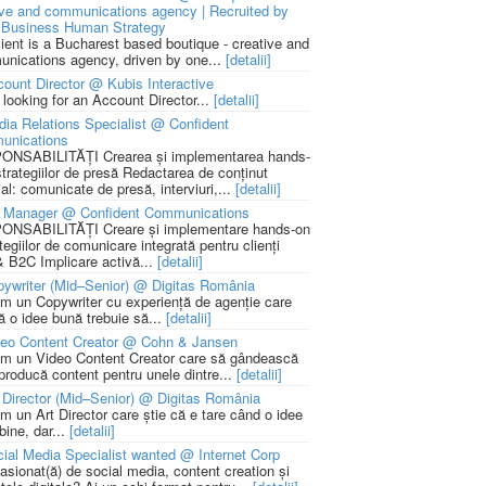
ive and communications agency | Recruited by
Business Human Strategy
lient is a Bucharest based boutique - creative and
nications agency, driven by one...
[detalii]
ount Director @ Kubis Interactive
 looking for an Account Director...
[detalii]
ia Relations Specialist @ Confident
unications
NSABILITĂȚI Crearea și implementarea hands-
strategiilor de presă Redactarea de conținut
ial: comunicate de presă, interviuri,...
[detalii]
 Manager @ Confident Communications
NSABILITĂȚI Creare și implementare hands-on
tegiilor de comunicare integrată pentru clienți
 B2C Implicare activă...
[detalii]
ywriter (Mid–Senior) @ Digitas România
m un Copywriter cu experiență de agenție care
ă o idee bună trebuie să...
[detalii]
deo Content Creator @ Cohn & Jansen
m un Video Content Creator care să gândească
 producă content pentru unele dintre...
[detalii]
 Director (Mid–Senior) @ Digitas România
m un Art Director care știe că e tare când o idee
bine, dar...
[detalii]
ial Media Specialist wanted @ Internet Corp
pasionat(ă) de social media, content creation și