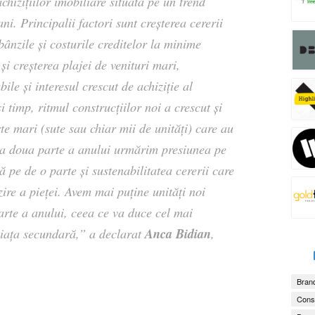
hizițiilor imobiliare situată pe un trend
ni. Principalii factori sunt creșterea cererii
ânzile și costurile creditelor la minime
 și creșterea plajei de venituri mari,
ile și interesul crescut de achiziție al
i timp, ritmul construcțiilor noi a crescut și
te mari (sute sau chiar mii de unități) care au
 a doua parte a anului urmărim presiunea pe
ă pe de o parte și sustenabilitatea cererii care
ire a pieței. Avem mai puține unități noi
parte a anului, ceea ce va duce cel mai
Anca Bidian
 piața secundară,” a declarat
,
Brand
Consu