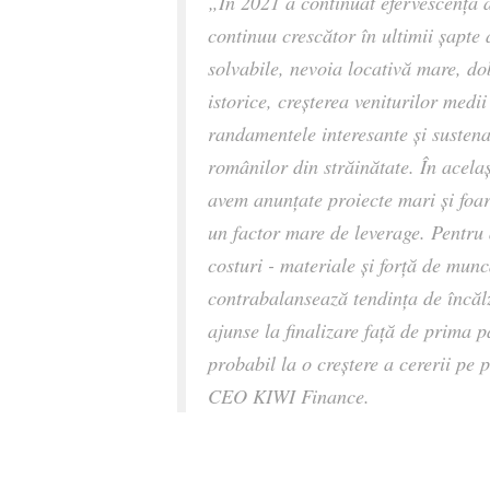
„În 2021 a continuat efervescența ac
continuu crescător în ultimii șapte a
solvabile, nevoia locativă mare, dob
istorice, creșterea veniturilor medii
randamentele interesante și sustenab
românilor din străinătate. În acelaș
avem anunțate proiecte mari și foar
un factor mare de
leverage
. Pentru
costuri - materiale și forță de munc
contrabalansează tendința de încălz
ajunse la finalizare față de prima 
probabil la o creștere a cererii pe
CEO KIWI Finance.