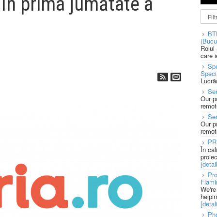
 în prima jumătate a
BT
(Bucu
Rolul
care 
Spe
Speci
Lucră
Sen
Our p
remote
Se
Our p
remote
PR
În ca
proie
[detali
Pro
Flami
We're
helpi
[detali
Pho