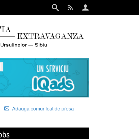
Adauga comunicat de presa
obs