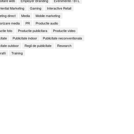
oltare web
Employer Branding
Evenimente / BTL
iential Marketing
Gaming
Interactive Retail
ting direct
Media
Mobile marketing
orizare media
PR
Productie audio
ctie foto
Productie publicitara
Productie video
citate
Publicitate indoor
Publicitate neconventionala
citate outdoor
Regii de publicitate
Research
rafii
Training