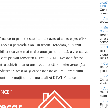
creat
EPIC 
Our c
commu
Acc
We’re
Med
Comm
RESPO
nance în primele șase luni ale acestui an este peste 700
on a 
editor
 aceeași perioadă a anului trecut. Totodată, numărul
PR
RESPO
biliare cu cele mai multe anunțuri din piață, a crescut cu
a stra
 cu primul semestru al anului 2020. Aceste cifre ne
B2B &
Cop
ntru achiziționarea unei locuințe cât și o efervescență a
Căută
știe c
ditare în acest an și care este este volumul creditului
Vi
unt informații din ultima analiză KIWI Finance.
Căută
și să
Art
Căută
arată 
Soc
Ești 