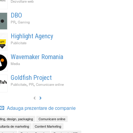
Dezvoltare web
DBO
,
PR
Gaming
Highlight Agency
Publicitate
Wavemaker Romania
Media
Goldfish Project
,
,
Publicitate
PR
Comunicare online
Adauga prezentare de companie
ing, design, packaging
Comunicare online
ltanta de marketing
Content Marketing