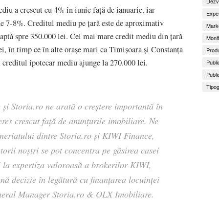
Dezv
u a crescut cu 4% în iunie față de ianuarie, iar
Exper
 de 7-8%. Creditul mediu pe țară este de aproximativ
Marke
eaptă spre 350.000 lei. Cel mai mare credit mediu din țară
Monit
ei, în timp ce în alte orașe mari ca Timișoara și Constanța
Produ
, creditul ipotecar mediu ajunge la 270.000 lei.
Publi
Publi
Tipog
și Storia.ro ne arată o creștere importantă în
eres crescut față de anunțurile imobiliare. Ne
eriatului dintre Storia.ro și KIWI Finance,
zatorii noștri se pot concentra pe găsirea casei
și la expertiza valoroasă a brokerilor KIWI,
nă decizie în legătură cu finanțarea locuinței
neral Manager Storia.ro & OLX Imobiliare.