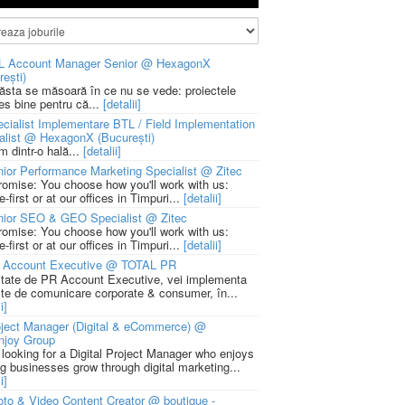
L Account Manager Senior @ HexagonX
rești)
 ăsta se măsoară în ce nu se vede: proiectele
ies bine pentru că...
[detalii]
cialist Implementare BTL / Field Implementation
alist @ HexagonX (București)
m dintr-o hală...
[detalii]
ior Performance Marketing Specialist @ Zitec
romise: You choose how you'll work with us:
-first or at our offices in Timpuri...
[detalii]
nior SEO & GEO Specialist @ Zitec
romise: You choose how you'll work with us:
-first or at our offices in Timpuri...
[detalii]
 Account Executive @ TOTAL PR
litate de PR Account Executive, vei implementa
cte de comunicare corporate & consumer, în...
i]
ject Manager (Digital & eCommerce) @
njoy Group
 looking for a Digital Project Manager who enjoys
ng businesses grow through digital marketing...
i]
to & Video Content Creator @ boutique -