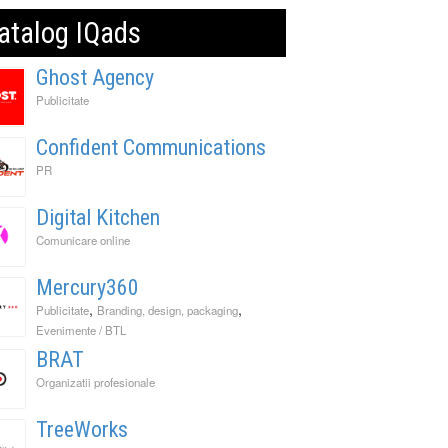
atalog IQads
Ghost Agency
Publicitate
Confident Communications
PR
Digital Kitchen
Comunicare online
Mercury360
,
,
Publicitate
Branding, design, packaging
Evenimente / BTL
BRAT
Organizatii profesionale
TreeWorks