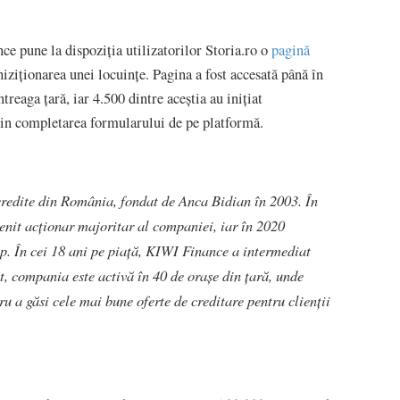
ce pune la dispoziția utilizatorilor Storia.ro o
pagină
chiziționarea unei locuințe. Pagina a fost accesată până în
treaga țară, iar 4.500 dintre aceștia au inițiat
n completarea formularului de pe platformă.
redite din România, fondat de Anca Bidian în 2003. În
venit acţionar majoritar al companiei, iar în 2020
. În cei 18 ani pe piaţă, KIWI Finance a intermediat
nt, compania este activă în 40 de oraşe din ţară, unde
 a găsi cele mai bune oferte de creditare pentru clienţii