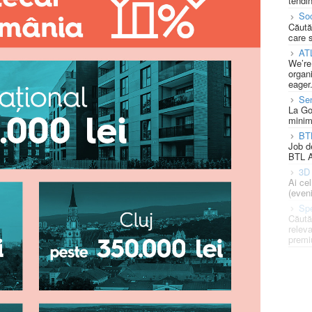
tendin
Soc
Căută
care 
AT
We’re
organi
eager
Se
La Go
minim
BT
Job d
BTL A
3D 
Ai ce
(eveni
Spe
Căută
releva
premi