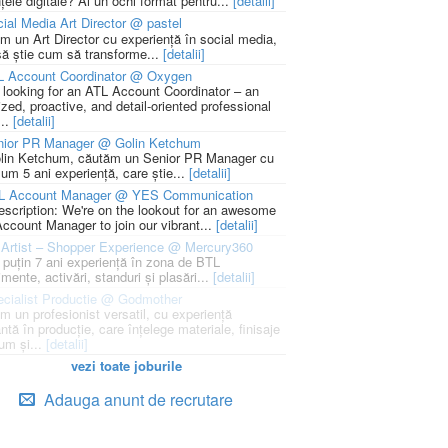
țele digitale? Ai un ochi format pentru...
[detalii]
ial Media Art Director @ pastel
m un Art Director cu experiență în social media,
să știe cum să transforme...
[detalii]
L Account Coordinator @ Oxygen
 looking for an ATL Account Coordinator – an
zed, proactive, and detail-oriented professional
...
[detalii]
nior PR Manager @ Golin Ketchum
lin Ketchum, căutăm un Senior PR Manager cu
um 5 ani experiență, care știe...
[detalii]
L Account Manager @ YES Communication
escription: We're on the lookout for an awesome
ccount Manager to join our vibrant...
[detalii]
Artist – Shopper Experience @ Mercury360
l puțin 7 ani experiență în zona de BTL
mente, activări, standuri și plasări...
[detalii]
cialist Productie @ Godmother
m un profesionist versatil, cu experiență
ntă în producție, care înțelege materiale, finisaje
um și...
[detalii]
vezi toate joburile
Adauga anunt de recrutare