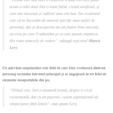
acum a trăit doar într-o lume falsă, creată artificial, și
care are inocența și sufletul unui om bun. Iar rezultatul
este că ne bucurăm de umorul specific unui astfel de
personaj, dar și descoperim un om foarte bine ancorat,
un erou pe care îl admirăm și cu care putem empatiza
din toate punctele de vedere”,
adaugă regizorul
Shawn
Levy
.
Cu adevărat surprinzător este felul în care Guy evoluează dintr-un
personaj secundar într-unul principal și se angajează în tot felul de
elemente insuportabile din joc.
“Filmul este, într-o anumită formă, despre o criză
existențială, dar cu un puternic curent aspirațional de
emancipare fără limite”,
mai spune Levy.