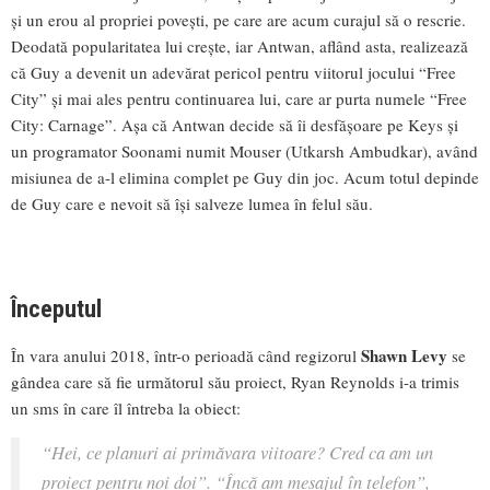
și un erou al propriei povești, pe care are acum curajul să o rescrie.
Deodată popularitatea lui crește, iar Antwan, aflând asta, realizează
că Guy a devenit un adevărat pericol pentru viitorul jocului “Free
City” și mai ales pentru continuarea lui, care ar purta numele “Free
City: Carnage”. Așa că Antwan decide să îi desfășoare pe Keys și
un programator Soonami numit Mouser (Utkarsh Ambudkar), având
misiunea de a-l elimina complet pe Guy din joc. Acum totul depinde
de Guy care e nevoit să își salveze lumea în felul său.
Începutul
Shawn Levy
În vara anului 2018, într-o perioadă când regizorul
se
gândea care să fie următorul său proiect, Ryan Reynolds i-a trimis
un sms în care îl întreba la obiect:
“Hei, ce planuri ai primăvara viitoare? Cred ca am un
proiect pentru noi doi”
.
“Încă am mesajul în telefon”,