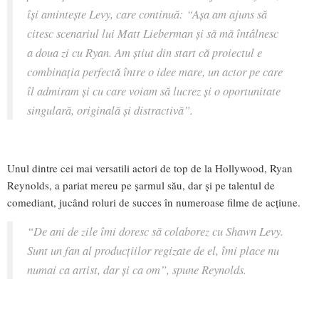
își amintește Levy, care continuă:
“Așa am ajuns să
citesc scenariul lui Matt Lieberman și să mă întâlnesc
a doua zi cu Ryan. Am știut din start că proiectul e
combinația perfectă între o idee mare, un actor pe care
îl admiram și cu care voiam să lucrez și o oportunitate
singulară, originală și distractivă”.
Unul dintre cei mai versatili actori de top de la Hollywood, Ryan
Reynolds, a pariat mereu pe șarmul său, dar și pe talentul de
comediant, jucând roluri de succes în numeroase filme de acțiune.
“De ani de zile îmi doresc să colaborez cu Shawn Levy.
Sunt un fan al producțiilor regizate de el, îmi place nu
numai ca artist, dar și ca om”,
spune Reynolds.