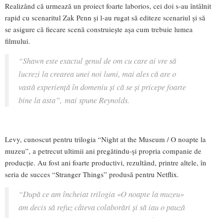
Realizând că urmează un proiect foarte laborios, cei doi s-au întâlnit
rapid cu scenaritul Zak Penn și l-au rugat să editeze scenariul și să
se asigure că fiecare scenă construiește așa cum trebuie lumea
filmului.
“Shawn este exactul genul de om cu care ai vre să
lucrezi la crearea unei noi lumi, mai ales că are o
vastă experiență în domeniu și că se și pricepe foarte
bine la asta”,
mai spune Reynolds.
Levy, cunoscut pentru trilogia “Night at the Museum / O noapte la
muzeu”, a petrecut ultimii ani pregătindu-și propria companie de
producție. Au fost ani foarte productivi, rezultând, printre altele, în
seria de succes “Stranger Things” produsă pentru Netflix
.
“După ce am încheiat trilogia
«O noapte la muzeu»
am decis să refuz câteva colaborări și să iau o pauză