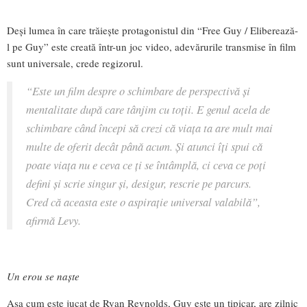
Deși lumea în care trăiește protagonistul din “Free Guy / Eliberează-
l pe Guy” este creată într-un joc video, adevărurile transmise în film
sunt universale, crede regizorul.
“Este un film despre o schimbare de perspectivă și
mentalitate după care tânjim cu toții. E genul acela de
schimbare când începi să crezi că viața ta are mult mai
multe de oferit decât până acum. Și atunci îți spui că
poate viața nu e ceva ce ți se întâmplă, ci ceva ce poți
defini și scrie singur și, desigur, rescrie pe parcurs.
Cred că aceasta este o aspirație universal valabilă”,
afirmă Levy.
Un erou se naște
Așa cum este jucat de Ryan Reynolds, Guy este un tipicar, are zilnic