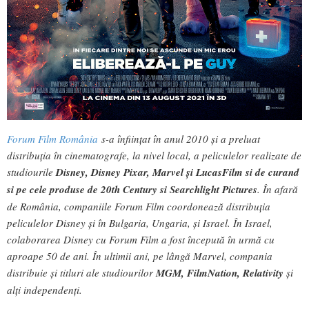
Forum Film România
s-a înfiinţat în anul 2010 şi a preluat
distribuţia în cinematografe, la nivel local, a peliculelor realizate de
studiourile
Disney, Disney Pixar, Marvel și LucasFilm si de curand
si pe cele produse de 20th Century si Searchlight Pictures
. În afară
de România, companiile Forum Film coordonează distribuţia
peliculelor Disney şi în Bulgaria, Ungaria, şi Israel. În Israel,
colaborarea Disney cu Forum Film a fost începută în urmă cu
aproape 50 de ani. În ultimii ani, pe lângă Marvel, compania
distribuie şi titluri ale studiourilor
MGM,
FilmNation, Relativity
şi
alţi independenţi.