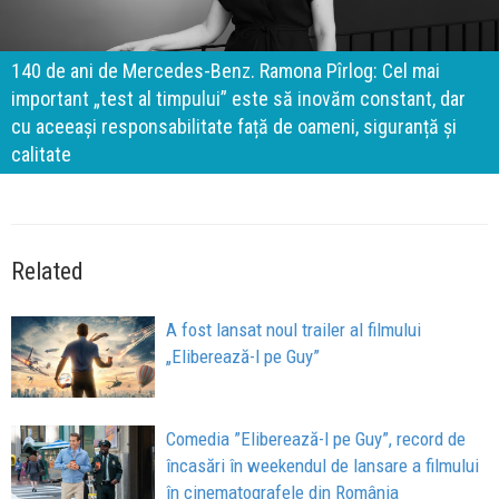
140 de ani de Mercedes-Benz. Ramona Pîrlog: Cel mai
important „test al timpului” este să inovăm constant, dar
cu aceeași responsabilitate față de oameni, siguranță și
calitate
Related
A fost lansat noul trailer al filmului
„Eliberează-l pe Guy”
Comedia ”Eliberează-l pe Guy”, record de
încasări în weekendul de lansare a filmului
în cinematografele din România