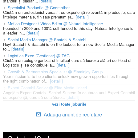
standuri și plasări...
[detalii]
Specialist Productie @ Godmother
Căutăm un profesionist versatil, cu experiență relevantă în producție, care
înțelege materiale, finisaje premium și...
[detalii]
Motion Designer / Video Editor @ Natural Intelligence
Founded in 2009 and 100% self-funded to this day, Natural Intelligence is
a leader in...
[detalii]
Social Media Manager @ Saatchi & Saatchi
Hey! Saatchi & Saatchi is on the lookout for a new Social Media Manager
to...
[detalii]
Logistics Exec (Gestionar) @ TAG
Căutăm un coleg organizat și implicat care să lucreze alături de Head of
Logistics și să contribuie la...
[detalii]
Growth & Partnerships Specialist @ Flaminjoy Group
Your mission is to help clients unlock new growth opportunities through
the right combination of...
[detalii]
Expert Contabil Senior @ Elite Media United
Angajăm Expert Contabil Senior! Suntem în căutarea unui Expert Contabil
cu experiență, care să se alăture...
[detalii]
vezi toate joburile
Adauga anunt de recrutare