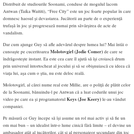
Distribuit de studiourile Soonami, conduse de mogulul lacom
Antwan (Taika Waititi), “Free City” este un joc foarte popular în care
domnesc haosul și devastarea. Jucătorii au parte de o experiență
trufașă în joc și progresează numai prin săvârșirea de acte de
vandalism.
Dar cum ajunge Guy să afle adevărul despre lumea lui? Mai întâi o
Molotovgirl (Jodie Comer)
cunoaște pe cuceritoarea
de care se
îndrăgostește instant. Ea este cea care îl ajută să își croiască drum
prin universul întortocheat al jocului și să se obișnuiască cu ideea că
viața lui, așa cum o știa, nu este deloc reală.
Molotovgirl, al cărei nume real este Millie, are o poliță de plătit celor
de la Soonami, bănuindu-l pe Antwan că a luat codurile unui joc
Keys (Joe Keery)
video pe care ea și programatorul
le-au vândut
companiei.
Pe măsură ce Guy începe să își asume un rol mai activ și să fie un
om mai bun – un idealist într-o lume cinică fără limite – el devine un
ambasador atât al jucătorilor, cât și al personajeor secundare din joc