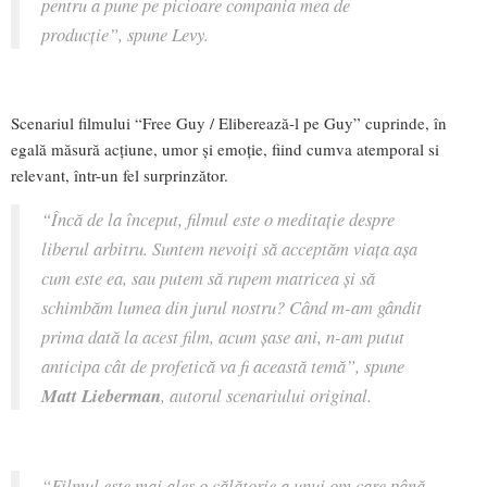
pentru a pune pe picioare compania mea de
producție”,
spune Levy.
Scenariul filmului “Free Guy / Eliberează-l pe Guy” cuprinde, în
egală măsură acțiune, umor și emoție, fiind cumva atemporal si
relevant, într-un fel surprinzător.
“Încă de la început, filmul este o meditație despre
liberul arbitru. Suntem nevoiți să acceptăm viața așa
cum este ea, sau putem să rupem matricea și să
schimbăm lumea din jurul nostru? Când m-am gândit
prima dată la acest film, acum șase ani, n-am putut
anticipa cât de profetică va fi această temă”
, spune
Matt Lieberman
, autorul scenariului original.
“Filmul este mai ales o călătorie a unui om care până