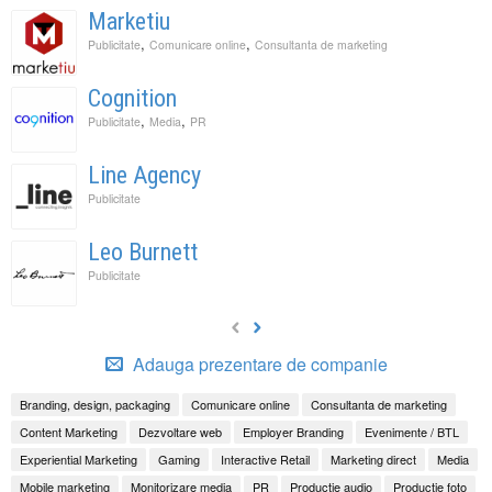
Marketiu
,
,
Publicitate
Comunicare online
Consultanta de marketing
Cognition
,
,
Publicitate
Media
PR
Line Agency
Publicitate
Leo Burnett
Publicitate
Adauga prezentare de companie
Branding, design, packaging
Comunicare online
Consultanta de marketing
Content Marketing
Dezvoltare web
Employer Branding
Evenimente / BTL
Experiential Marketing
Gaming
Interactive Retail
Marketing direct
Media
Mobile marketing
Monitorizare media
PR
Productie audio
Productie foto