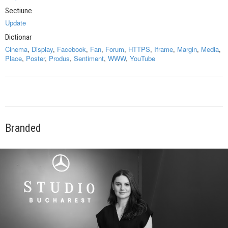
Sectiune
Update
Dictionar
Cinema
,
Display
,
Facebook
,
Fan
,
Forum
,
HTTPS
,
Iframe
,
Margin
,
Media
,
Place
,
Poster
,
Produs
,
Sentiment
,
WWW
,
YouTube
Branded