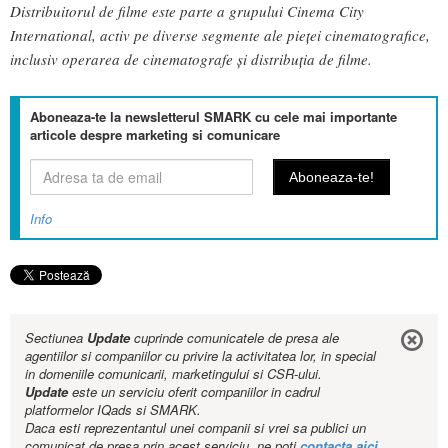
Distribuitorul de filme este parte a grupului Cinema City
International, activ pe diverse segmente ale pieţei cinematografice,
inclusiv operarea de cinematografe şi distribuţia de filme.
Aboneaza-te la newsletterul SMARK cu cele mai importante
articole despre marketing si comunicare
Info
Sectiunea
Update
cuprinde comunicatele de presa ale
agentiilor si companiilor cu privire la activitatea lor, in special
in domeniile comunicarii, marketingului si CSR-ului.
Update
este un serviciu oferit companiilor in cadrul
platformelor IQads si SMARK.
Daca esti reprezentantul unei companii si vrei sa publici un
comunicat de presa prin acest serviciu, ne poti
contacta aici
.