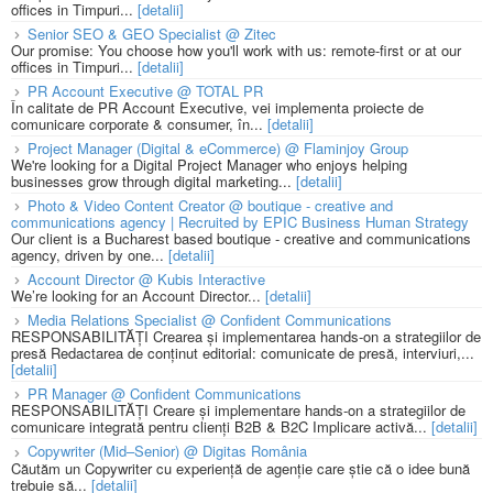
offices in Timpuri...
[detalii]
Senior SEO & GEO Specialist @ Zitec
Our promise: You choose how you'll work with us: remote-first or at our
offices in Timpuri...
[detalii]
PR Account Executive @ TOTAL PR
În calitate de PR Account Executive, vei implementa proiecte de
comunicare corporate & consumer, în...
[detalii]
Project Manager (Digital & eCommerce) @ Flaminjoy Group
We're looking for a Digital Project Manager who enjoys helping
businesses grow through digital marketing...
[detalii]
Photo & Video Content Creator @ boutique - creative and
communications agency | Recruited by EPIC Business Human Strategy
Our client is a Bucharest based boutique - creative and communications
agency, driven by one...
[detalii]
Account Director @ Kubis Interactive
We’re looking for an Account Director...
[detalii]
Media Relations Specialist @ Confident Communications
RESPONSABILITĂȚI Crearea și implementarea hands-on a strategiilor de
presă Redactarea de conținut editorial: comunicate de presă, interviuri,...
[detalii]
PR Manager @ Confident Communications
RESPONSABILITĂȚI Creare și implementare hands-on a strategiilor de
comunicare integrată pentru clienți B2B & B2C Implicare activă...
[detalii]
Copywriter (Mid–Senior) @ Digitas România
Căutăm un Copywriter cu experiență de agenție care știe că o idee bună
trebuie să...
[detalii]