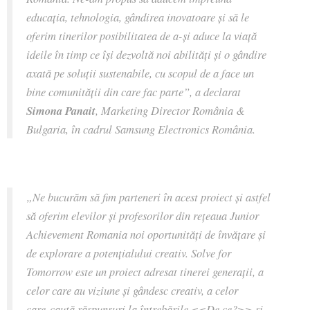
educația, tehnologia, gândirea inovatoare și să le
oferim tinerilor posibilitatea de a-și aduce la viață
ideile în timp ce își dezvoltă noi abilități și o gândire
axată pe soluții sustenabile, cu scopul de a face un
bine comunității din care fac parte”,
a declarat
Simona Panait
, Marketing Director România &
Bulgaria, în cadrul Samsung Electronics România.
„
Ne bucurăm să fim parteneri în acest proiect și astfel
să oferim elevilor și profesorilor din rețeaua Junior
Achievement Romania noi oportunități de învățare și
de explorare a potențialului creativ. Solve for
Tomorrow este un proiect adresat tinerei generații, a
celor care au viziune și gândesc creativ, a celor
care
caută răspunsuri la întrebările <<De ce?>> și