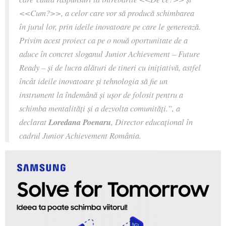
<<Cum?>>, a celor care vor să producă schimbarea
în jurul lor, prin ideile inovatoare pe care le generează.
Privim acest proiect ca pe o nouă oportunitate de a
aduce în concret sloganul Junior Achievement – Future
Ready – și de lucra alături de tineri cu inițiativă, astfel
încât ideile inovatoare și tehnologia să fie un
instrument la îndemână și ușor de folosit pentru a
schimba mentalități și a dezvolta comunități
.”, a
declarat
Loredana Poenaru
, Director educațional în
cadrul Junior Achievement România.