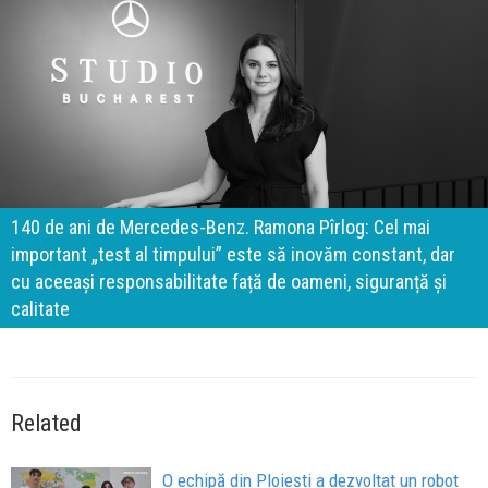
140 de ani de Mercedes-Benz. Ramona Pîrlog: Cel mai
important „test al timpului” este să inovăm constant, dar
cu aceeași responsabilitate față de oameni, siguranță și
calitate
Related
O echipă din Ploiești a dezvoltat un robot