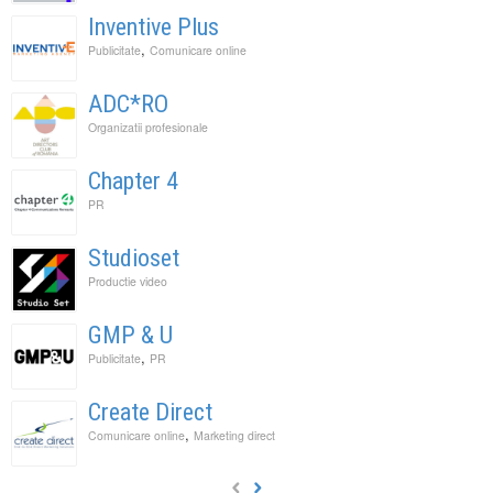
Inventive Plus
,
Publicitate
Comunicare online
ADC*RO
Organizatii profesionale
Chapter 4
PR
Studioset
Productie video
GMP & U
,
Publicitate
PR
Create Direct
,
Comunicare online
Marketing direct