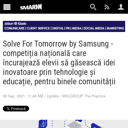
Solve For Tomorrow by Samsung -
competiția națională care
încurajează elevii să găsească idei
inovatoare prin tehnologie și
educație, pentru binele comunității
08 Sep. 2021, 11:48 AM
•
Update
•
MSLGROUP The Practice