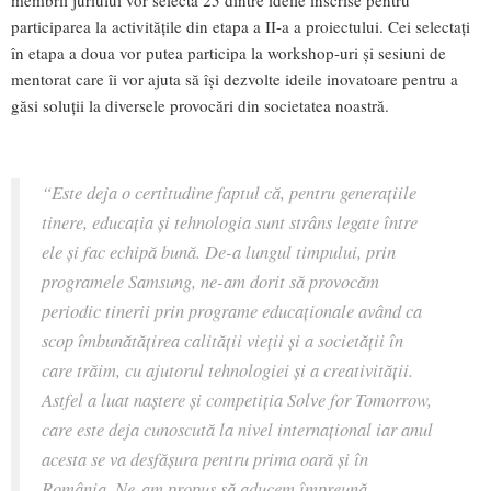
participarea la activitățile din etapa a II-a a proiectului. Cei selectați
în etapa a doua vor putea participa la workshop-uri și sesiuni de
mentorat care îi vor ajuta să își dezvolte ideile inovatoare pentru a
găsi soluții la diversele provocări din societatea noastră.
“
Este deja o certitudine faptul că, pentru generațiile
tinere, educația și tehnologia sunt strâns legate între
ele și fac echipă bună. De-a lungul timpului, prin
programele Samsung, ne-am dorit să provocăm
periodic tinerii prin programe educaționale având ca
scop îmbunătățirea calității vieții și a societății în
care trăim, cu ajutorul tehnologiei și a creativității.
Astfel a luat naștere și competiția Solve for Tomorrow,
care este deja cunoscută la nivel internațional iar anul
acesta se va desfășura pentru prima oară și în
România. Ne-am propus să aducem împreună