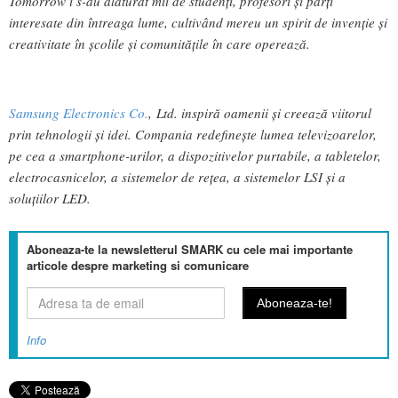
Tomorrow i s-au alăturat mii de studenți, profesori și părți
interesate din întreaga lume, cultivând mereu un spirit de invenție și
creativitate în școlile și comunitățile în care operează.
Samsung Electronics Co.
, Ltd. inspiră oamenii și creează viitorul
prin tehnologii și idei. Compania redefinește lumea televizoarelor,
pe cea a smartphone-urilor, a dispozitivelor purtabile, a tabletelor,
electrocasnicelor, a sistemelor de rețea, a sistemelor LSI și a
soluțiilor LED.
Aboneaza-te la newsletterul SMARK cu cele mai importante
articole despre marketing si comunicare
Info