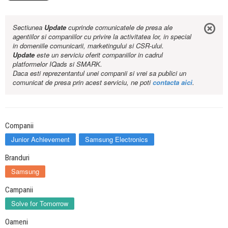
Sectiunea
Update
cuprinde comunicatele de presa ale
agentiilor si companiilor cu privire la activitatea lor, in special
in domeniile comunicarii, marketingului si CSR-ului.
Update
este un serviciu oferit companiilor in cadrul
platformelor IQads si SMARK.
Daca esti reprezentantul unei companii si vrei sa publici un
comunicat de presa prin acest serviciu, ne poti
contacta aici
.
Companii
Junior Achievement
Samsung Electronics
Branduri
Samsung
Campanii
Solve for Tomorrow
Oameni