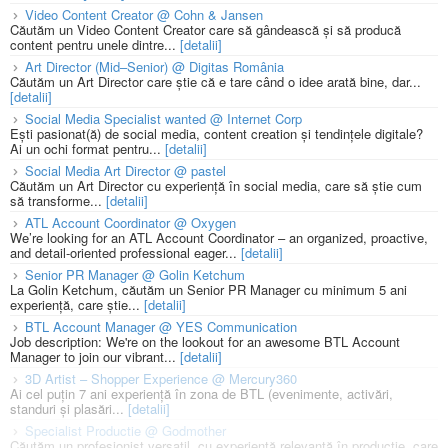
Video Content Creator @ Cohn & Jansen
Căutăm un Video Content Creator care să gândească și să producă
content pentru unele dintre...
[detalii]
Art Director (Mid–Senior) @ Digitas România
Căutăm un Art Director care știe că e tare când o idee arată bine, dar...
[detalii]
Social Media Specialist wanted @ Internet Corp
Ești pasionat(ă) de social media, content creation și tendințele digitale?
Ai un ochi format pentru...
[detalii]
Social Media Art Director @ pastel
Căutăm un Art Director cu experiență în social media, care să știe cum
să transforme...
[detalii]
ATL Account Coordinator @ Oxygen
We’re looking for an ATL Account Coordinator – an organized, proactive,
and detail-oriented professional eager...
[detalii]
Senior PR Manager @ Golin Ketchum
La Golin Ketchum, căutăm un Senior PR Manager cu minimum 5 ani
experiență, care știe...
[detalii]
BTL Account Manager @ YES Communication
Job description: We're on the lookout for an awesome BTL Account
Manager to join our vibrant...
[detalii]
3D Artist – Shopper Experience @ Mercury360
Ai cel puțin 7 ani experiență în zona de BTL (evenimente, activări,
standuri și plasări...
[detalii]
Specialist Productie @ Godmother
Căutăm un profesionist versatil, cu experiență relevantă în producție, care