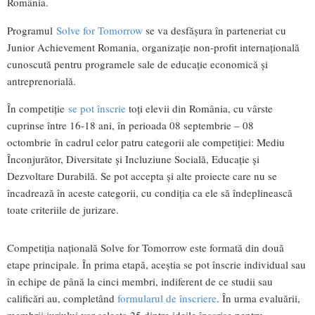
România.
Programul
Solve for Tomorrow
se va desfășura în parteneriat cu
Junior Achievement Romania, organizaţie non-profit internaţională
cunoscută pentru programele sale de educaţie economică şi
antreprenorială.
În competiție
se pot înscrie
toți elevii din România, cu vârste
cuprinse între 16-18 ani, în perioada 08 septembrie – 08
octombrie în cadrul celor patru categorii ale competiției: Mediu
Înconjurător, Diversitate și Incluziune Socială, Educație și
Dezvoltare Durabilă. Se pot accepta și alte proiecte care nu se
încadrează în aceste categorii, cu condiția ca ele să îndeplinească
toate criteriile de jurizare.
Competiția națională Solve for Tomorrow este formată din două
etape principale. În prima etapă, aceștia se pot înscrie individual sau
în echipe de până la cinci membri, indiferent de ce studii sau
calificări au, completând
formularul de înscriere
. În urma evaluării,
membrii juriului vor selecta 25 dintre ideile înscrise pentru