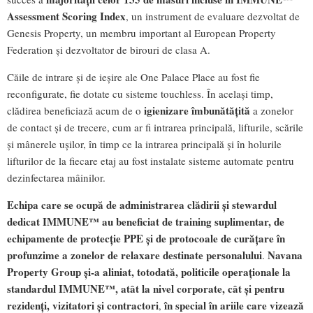
Assessment Scoring Index
, un instrument de evaluare dezvoltat de
Genesis Property, un membru important al European Property
Federation și dezvoltator de birouri de clasa A.
Căile de intrare și de ieșire ale One Palace Place au fost fie
reconfigurate, fie dotate cu sisteme touchless. În același timp,
igienizare îmbunătățită
clădirea beneficiază acum de o
a zonelor
de contact și de trecere, cum ar fi intrarea principală, lifturile, scările
și mânerele ușilor, în timp ce la intrarea principală și în holurile
lifturilor de la fiecare etaj au fost instalate sisteme automate pentru
dezinfectarea mâinilor.
Echipa care se ocupă de administrarea clădirii și stewardul
dedicat IMMUNE™ au beneficiat de training suplimentar, de
echipamente de protecție PPE și de protocoale de curățare în
profunzime a zonelor de relaxare destinate personalului
Navana
.
Property Group și-a aliniat, totodată, politicile operaționale la
standardul IMMUNE™, atât la nivel corporate, cât și pentru
rezidenți, vizitatori și contractori
în special în ariile care vizează
,