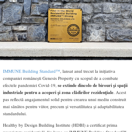
IMMUNE Building Standard™
, lansat anul trecut la inițiativa
companiei românești Genesis Property cu scopul de a combate
se extinde dincolo de birouri și spații
efectele pandemiei Covid-19,
industriale pentru a acoperi și zona clădirilor rezidențiale
. Acest
pas reflectă angajamentul solid pentru crearea unui mediu construit
mai sănătos pentru viitor, precum și versatilitatea și adaptabilitatea
standardului.
Healthy by Design Building Institute (HDBI) a certificat prima
proprietate rezidențială din lume cu IMMUNE Building Standard™.