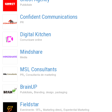
Publicitate
Confident Communications
PR
Digital Kitchen
Comunicare online
Mindshare
Media
MSL Consultants
,
PR
Consultanta de marketing
BrainUP
,
Publicitate
Branding, design, packaging
Fieldstar
,
,
Evenimente / BTL
Marketing direct
Experiential Marketing