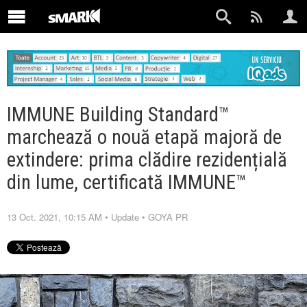
IMMUNE Building Standard™
marchează o nouă etapă majoră de
extindere: prima clădire rezidențială
din lume, certificată IMMUNE™
13 Oct. 2021, 10:15 AM
•
Update
•
GOYA PR