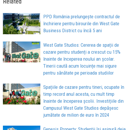
Related
PPD România prelungește contractul de
închiriere pentru birourile din West Gate
Business District cu încă 5 ani
West Gate Studios: Cererea de spații de
cazare pentru studenți a crescut cu 15%
înainte de începerea noului an școlar.
Tinerii caută acum locuințe mai sigure
pentru sănătate pe perioada studiilor
Spațiile de cazare pentru tineri, ocupate în
timp record anul acesta, cu mult timp
înainte de începerea școlii. Investițiile din
Campusul West Gate Studios depășesc
jumătate de milion de euro în 2024
Genesis Property: Studenții își asigură deja