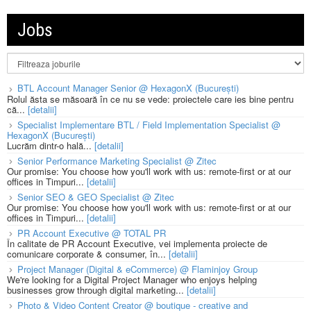
Jobs
BTL Account Manager Senior @ HexagonX (București)
Rolul ăsta se măsoară în ce nu se vede: proiectele care ies bine pentru
că...
[detalii]
Specialist Implementare BTL / Field Implementation Specialist @
HexagonX (București)
Lucrăm dintr-o hală...
[detalii]
Senior Performance Marketing Specialist @ Zitec
Our promise: You choose how you'll work with us: remote-first or at our
offices in Timpuri...
[detalii]
Senior SEO & GEO Specialist @ Zitec
Our promise: You choose how you'll work with us: remote-first or at our
offices in Timpuri...
[detalii]
PR Account Executive @ TOTAL PR
În calitate de PR Account Executive, vei implementa proiecte de
comunicare corporate & consumer, în...
[detalii]
Project Manager (Digital & eCommerce) @ Flaminjoy Group
We're looking for a Digital Project Manager who enjoys helping
businesses grow through digital marketing...
[detalii]
Photo & Video Content Creator @ boutique - creative and