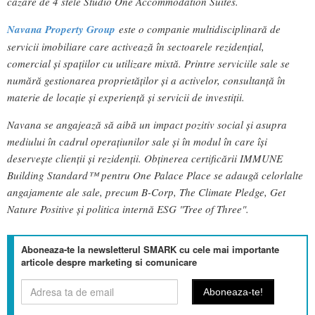
cazare de 4 stele Studio One Accommodation Suites.
Navana Property Group
este o companie multidisciplinară de
servicii imobiliare care activează în sectoarele rezidențial,
comercial și spațiilor cu utilizare mixtă. Printre serviciile sale se
numără gestionarea proprietăților și a activelor, consultanță în
materie de locație și experiență și servicii de investiții.
Navana se angajează să aibă un impact pozitiv social și asupra
mediului în cadrul operațiunilor sale și în modul în care își
deservește clienții și rezidenții. Obținerea certificării IMMUNE
Building Standard™ pentru One Palace Place se adaugă celorlalte
angajamente ale sale, precum B-Corp, The Climate Pledge, Get
Nature Positive și politica internă ESG "Tree of Three".
Aboneaza-te la newsletterul SMARK cu cele mai importante
articole despre marketing si comunicare