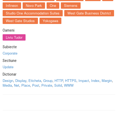
Infineon
Novo Park
One
Siemens
Studio One Accommodation Suites
West Gate Business District
West Gate Studios
Yokogawa
Oameni
Liviu Tudor
Subiecte
Corporate
Sectiune
Update
Dictionar
Design
,
Display
,
Eticheta
,
Group
,
HTTP
,
HTTPS
,
Impact
,
Index
,
Margin
,
Media
,
Net
,
Place
,
Post
,
Private
,
Solid
,
WWW