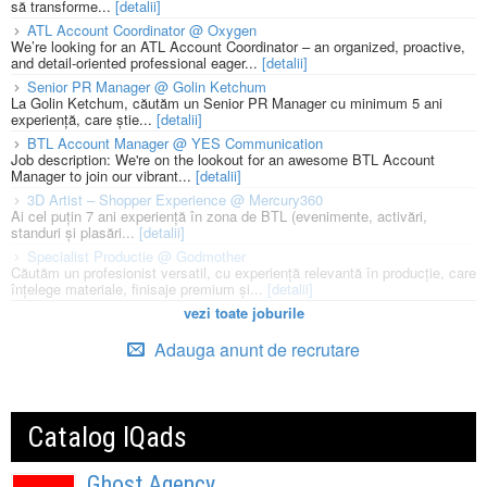
să transforme...
[detalii]
ATL Account Coordinator @ Oxygen
We’re looking for an ATL Account Coordinator – an organized, proactive,
and detail-oriented professional eager...
[detalii]
Senior PR Manager @ Golin Ketchum
La Golin Ketchum, căutăm un Senior PR Manager cu minimum 5 ani
experiență, care știe...
[detalii]
BTL Account Manager @ YES Communication
Job description: We're on the lookout for an awesome BTL Account
Manager to join our vibrant...
[detalii]
3D Artist – Shopper Experience @ Mercury360
Ai cel puțin 7 ani experiență în zona de BTL (evenimente, activări,
standuri și plasări...
[detalii]
Specialist Productie @ Godmother
Căutăm un profesionist versatil, cu experiență relevantă în producție, care
înțelege materiale, finisaje premium și...
[detalii]
vezi toate joburile
Adauga anunt de recrutare
Catalog IQads
Ghost Agency