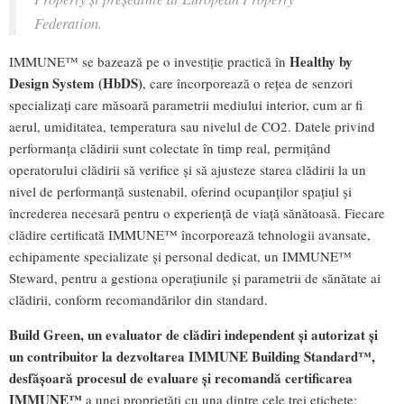
Federation.
Healthy by
IMMUNE™ se bazează pe o investiție practică în
Design System (HbDS)
, care încorporează o rețea de senzori
specializați care măsoară parametrii mediului interior, cum ar fi
aerul, umiditatea, temperatura sau nivelul de CO2. Datele privind
performanța clădirii sunt colectate în timp real, permițând
operatorului clădirii să verifice și să ajusteze starea clădirii la un
nivel de performanță sustenabil, oferind ocupanților spațiul și
încrederea necesară pentru o experiență de viață sănătoasă. Fiecare
clădire certificată IMMUNE™ încorporează tehnologii avansate,
echipamente specializate și personal dedicat, un IMMUNE™
Steward, pentru a gestiona operațiunile și parametrii de sănătate ai
clădirii, conform recomandărilor din standard.
Build Green, un evaluator de clădiri independent și autorizat și
un contribuitor la dezvoltarea IMMUNE Building Standard™,
desfășoară procesul de evaluare și recomandă certificarea
IMMUNE™
a unei proprietăți cu una dintre cele trei etichete: