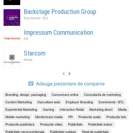
Backstage Production Group
Evenimente / BTL
Impressum Communication
PR
Starcom
Media
Adauga prezentare de companie
Branding, design, packaging
Comunicare online
Consultanta de marketing
Content Marketing
Dezvoltare web
Employer Branding
Evenimente / BTL
Experiential Marketing
Gaming
Interactive Retail
Marketing direct
Media
Mobile marketing
Monitorizare media
PR
Productie audio
Productie foto
Productie publicitara
Productie video
Publicitate
Publicitate indoor
Publicitate neconventionala
Publicitate outdoor
Regii de publicitate