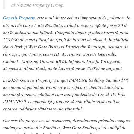
al Navana Property Group.
Genesis Property
este unul dintre cei mai importanți dezvoltatori de
birouri de clasa A din România, având o experiență de peste 20 de
ani în industria imobiliară. Compania deține și administrează peste
150.000 de metri pătrați de spații de birouri de clasa A, în clădirile
Novo Park și West Gate Business District din București, ocupate de
chiriași importanți precum HP, Accenture, Societe Generale,
Citibank, Ericsson, Garanti BBVA, Infineon, Luxoft, Yokogawa,
Siemens și Alpha Bank, unde lucrează peste 20.000 de angajați.
În 2020, Genesis Property a inițiat IMMUNE Building Standard™,
un standard global inovator, care certifică reziliența clădirilor la
amenințări pentru sănătate cum este pandemia de Covid-19. Prin
IMMUNE™, compania își propune să contribuie sustenabil la
crearea clădirilor sănătoase ale viitorului.
Genesis Property este, de asemenea, dezvoltatorul primului campus
studențesc privat din România, West Gate Studios, și al unității de