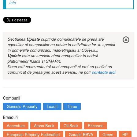
Info
Sectiunea
Update
cuprinde comunicatele de presa ale
agentiilor si companiilor cu privire la activitatea lor, in special
in domeniile comunicarii, marketingului si CSR-ului.
Update
este un serviciu oferit companiilor in cadrul
platformelor IQads si SMARK.
Daca esti reprezentantul unei companii si vrei sa publici un
comunicat de presa prin acest serviciu, ne poti
contacta aici
.
Companii
Genesis Property
Luxoft
Three
Branduri
Accenture
Alpha Bank
CitiBank
Ericsson
European Property Federation
Garanti BBVA
Green
HP