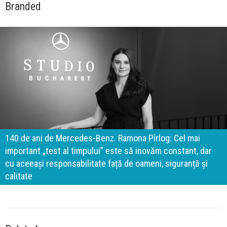
Branded
140 de ani de Mercedes-Benz. Ramona Pîrlog: Cel mai
important „test al timpului” este să inovăm constant, dar
cu aceeași responsabilitate față de oameni, siguranță și
calitate