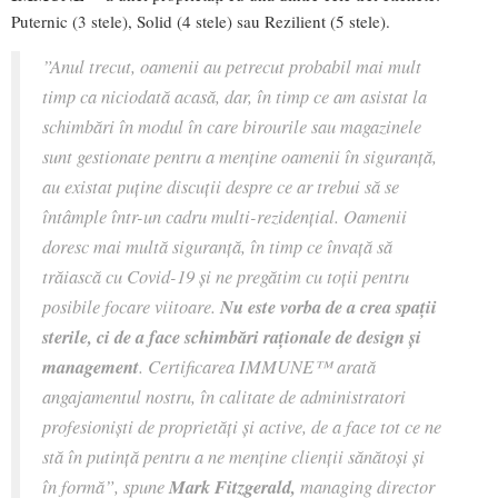
Puternic (3 stele), Solid (4 stele) sau Rezilient (5 stele).
”Anul trecut, oamenii au petrecut probabil mai mult
timp ca niciodată acasă, dar, în timp ce am asistat la
schimbări în modul în care birourile sau magazinele
sunt gestionate pentru a menține oamenii în siguranță,
au existat puține discuții despre ce ar trebui să se
întâmple într-un cadru multi-rezidențial. Oamenii
doresc mai multă siguranță, în timp ce învață să
trăiască cu Covid-19 și ne pregătim cu toții pentru
posibile focare viitoare.
Nu este vorba de a crea spații
sterile, ci de a face schimbări raționale de design și
management
. Certificarea IMMUNE™ arată
angajamentul nostru, în calitate de administratori
profesioniști de proprietăți și active, de a face tot ce ne
stă în putință pentru a ne menține clienții sănătoși și
în formă”, spune
Mark Fitzgerald,
managing director