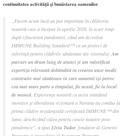
continuitatea activității și bunăstarea oamenilor
.
„Facem acum încă un pas important în călătoria
noastră care a început în aprilie 2020, la scurt timp
după izbucnirea pandemiei, când am dezvoltat
IMMUNE Building Standard™ ca un proiect de
referință pentru clădirile sănătoase ale viitorului.
Am
parcurs un drum lung de atunci și am valorificat
expertiza relevantă dobândită în crearea unor medii
construite mai sănătoase în care oamenii își petrec
cea mai mare parte a timpului, fie acasă, fie la locul
de muncă
. Experiența noastră cu acest standard
inovator și abordarea vizionară a Navana au condus la
prima clădire rezidențială certificată IMMUNE™ din
lume, deschizând calea pentru casele noastre post-
pandemice”, a spus
Liviu Tudor
, fondator al Genesis
Property și președinte al European Property