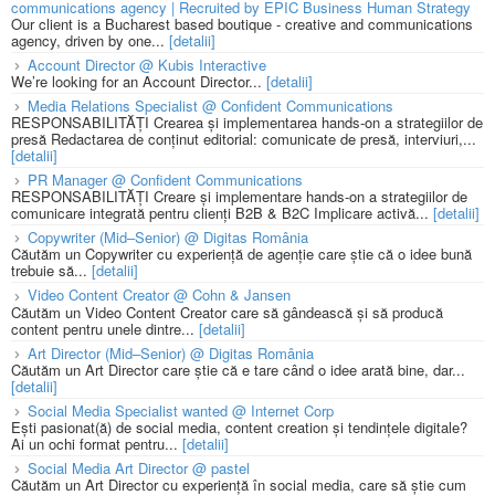
communications agency | Recruited by EPIC Business Human Strategy
Our client is a Bucharest based boutique - creative and communications
agency, driven by one...
[detalii]
Account Director @ Kubis Interactive
We’re looking for an Account Director...
[detalii]
Media Relations Specialist @ Confident Communications
RESPONSABILITĂȚI Crearea și implementarea hands-on a strategiilor de
presă Redactarea de conținut editorial: comunicate de presă, interviuri,...
[detalii]
PR Manager @ Confident Communications
RESPONSABILITĂȚI Creare și implementare hands-on a strategiilor de
comunicare integrată pentru clienți B2B & B2C Implicare activă...
[detalii]
Copywriter (Mid–Senior) @ Digitas România
Căutăm un Copywriter cu experiență de agenție care știe că o idee bună
trebuie să...
[detalii]
Video Content Creator @ Cohn & Jansen
Căutăm un Video Content Creator care să gândească și să producă
content pentru unele dintre...
[detalii]
Art Director (Mid–Senior) @ Digitas România
Căutăm un Art Director care știe că e tare când o idee arată bine, dar...
[detalii]
Social Media Specialist wanted @ Internet Corp
Ești pasionat(ă) de social media, content creation și tendințele digitale?
Ai un ochi format pentru...
[detalii]
Social Media Art Director @ pastel
Căutăm un Art Director cu experiență în social media, care să știe cum