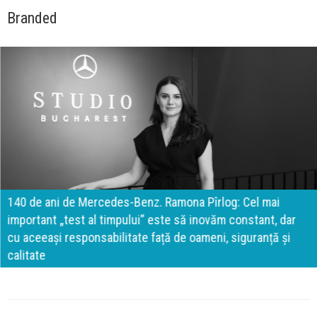
Branded
140 de ani de Mercedes-Benz. Ramona Pîrlog: Cel mai
important „test al timpului” este să inovăm constant, dar
cu aceeași responsabilitate față de oameni, siguranță și
calitate