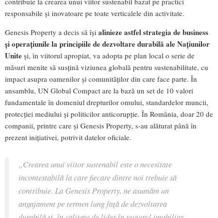
contribuie la crearea unui viitor sustenabil bazat pe practici
responsabile și inovatoare pe toate verticalele din activitate.
alinieze astfel strategia de business
Genesis Property a decis să își
și operațiunile la principiile de dezvoltare durabilă ale Națiunilor
Unite
și, în viitorul apropiat, va adopta pe plan local o serie de
măsuri menite să susțină viziunea globală pentru sustenabilitate, cu
impact asupra oamenilor și comunităților din care face parte. În
ansamblu, UN Global Compact are la bază un set de 10 valori
fundamentale în domeniul drepturilor omului, standardelor muncii,
protecției mediului și politicilor anticorupție. În România, doar 20 de
companii, printre care și Genesis Property, s-au alăturat până în
prezent inițiativei, potrivit datelor oficiale.
„Crearea unui viitor sustenabil este o necesitate
incontestabilă la care fiecare dintre noi trebuie să
contribuie. La Genesis Property, ne asumăm un
angajament pe termen lung față de dezvoltarea
durabilă și, în calitate de lider în sectorul imobiliar