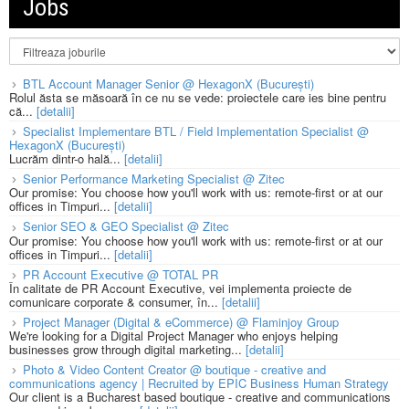
Jobs
BTL Account Manager Senior @ HexagonX (București)
Rolul ăsta se măsoară în ce nu se vede: proiectele care ies bine pentru
că...
[detalii]
Specialist Implementare BTL / Field Implementation Specialist @
HexagonX (București)
Lucrăm dintr-o hală...
[detalii]
Senior Performance Marketing Specialist @ Zitec
Our promise: You choose how you'll work with us: remote-first or at our
offices in Timpuri...
[detalii]
Senior SEO & GEO Specialist @ Zitec
Our promise: You choose how you'll work with us: remote-first or at our
offices in Timpuri...
[detalii]
PR Account Executive @ TOTAL PR
În calitate de PR Account Executive, vei implementa proiecte de
comunicare corporate & consumer, în...
[detalii]
Project Manager (Digital & eCommerce) @ Flaminjoy Group
We're looking for a Digital Project Manager who enjoys helping
businesses grow through digital marketing...
[detalii]
Photo & Video Content Creator @ boutique - creative and
communications agency | Recruited by EPIC Business Human Strategy
Our client is a Bucharest based boutique - creative and communications