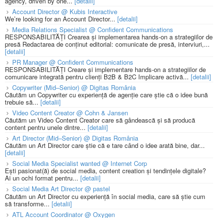
agency, driven by one...
[detalii]
Account Director @ Kubis Interactive
We’re looking for an Account Director...
[detalii]
Media Relations Specialist @ Confident Communications
RESPONSABILITĂȚI Crearea și implementarea hands-on a strategiilor de
presă Redactarea de conținut editorial: comunicate de presă, interviuri,...
[detalii]
PR Manager @ Confident Communications
RESPONSABILITĂȚI Creare și implementare hands-on a strategiilor de
comunicare integrată pentru clienți B2B & B2C Implicare activă...
[detalii]
Copywriter (Mid–Senior) @ Digitas România
Căutăm un Copywriter cu experiență de agenție care știe că o idee bună
trebuie să...
[detalii]
Video Content Creator @ Cohn & Jansen
Căutăm un Video Content Creator care să gândească și să producă
content pentru unele dintre...
[detalii]
Art Director (Mid–Senior) @ Digitas România
Căutăm un Art Director care știe că e tare când o idee arată bine, dar...
[detalii]
Social Media Specialist wanted @ Internet Corp
Ești pasionat(ă) de social media, content creation și tendințele digitale?
Ai un ochi format pentru...
[detalii]
Social Media Art Director @ pastel
Căutăm un Art Director cu experiență în social media, care să știe cum
să transforme...
[detalii]
ATL Account Coordinator @ Oxygen