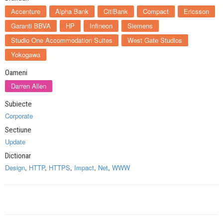
Accenture
Alpha Bank
CitiBank
Compact
Ericsson
Garanti BBVA
HP
Infineon
Siemens
Studio One Accommodation Suites
West Gate Studios
Yokogawa
Oameni
Darren Allen
Subiecte
Corporate
Sectiune
Update
Dictionar
Design
,
HTTP
,
HTTPS
,
Impact
,
Net
,
WWW