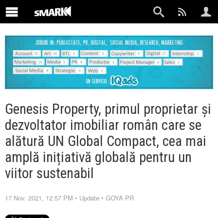
Genesis Property, primul proprietar și
dezvoltator imobiliar român care se
alătură UN Global Compact, cea mai
amplă inițiativă globală pentru un
viitor sustenabil
17 Nov. 2021, 12:57 PM
•
Update
•
GOYA PR