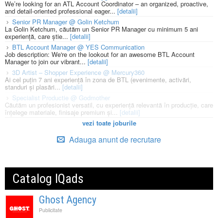
We’re looking for an ATL Account Coordinator – an organized, proactive,
and detail-oriented professional eager...
[detalii]
Senior PR Manager @ Golin Ketchum
La Golin Ketchum, căutăm un Senior PR Manager cu minimum 5 ani
experiență, care știe...
[detalii]
BTL Account Manager @ YES Communication
Job description: We're on the lookout for an awesome BTL Account
Manager to join our vibrant...
[detalii]
3D Artist – Shopper Experience @ Mercury360
Ai cel puțin 7 ani experiență în zona de BTL (evenimente, activări,
standuri și plasări...
[detalii]
Specialist Productie @ Godmother
Căutăm un profesionist versatil, cu experiență relevantă în producție, care
înțelege materiale, finisaje premium și...
[detalii]
vezi toate joburile
Adauga anunt de recrutare
Catalog IQads
Ghost Agency
Publicitate