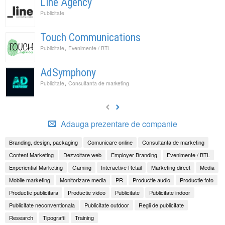
Line Agency
Publicitate
Touch Communications
,
Publicitate
Evenimente / BTL
AdSymphony
,
Publicitate
Consultanta de marketing
Adauga prezentare de companie
Branding, design, packaging
Comunicare online
Consultanta de marketing
Content Marketing
Dezvoltare web
Employer Branding
Evenimente / BTL
Experiential Marketing
Gaming
Interactive Retail
Marketing direct
Media
Mobile marketing
Monitorizare media
PR
Productie audio
Productie foto
Productie publicitara
Productie video
Publicitate
Publicitate indoor
Publicitate neconventionala
Publicitate outdoor
Regii de publicitate
Research
Tipografii
Training