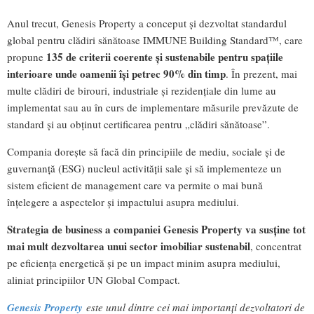
Anul trecut, Genesis Property a conceput și dezvoltat standardul
global pentru clădiri sănătoase IMMUNE Building Standard™, care
135 de criterii coerente și sustenabile pentru spațiile
propune
interioare unde oamenii își petrec 90% din timp
. În prezent, mai
multe clădiri de birouri, industriale și rezidențiale din lume au
implementat sau au în curs de implementare măsurile prevăzute de
standard și au obținut certificarea pentru „clădiri sănătoase”.
Compania dorește să facă din principiile de mediu, sociale și de
guvernanță (ESG) nucleul activității sale și să implementeze un
sistem eficient de management care va permite o mai bună
înțelegere a aspectelor și impactului asupra mediului.
Strategia de business a companiei Genesis Property va susține tot
mai mult dezvoltarea unui sector imobiliar sustenabil
, concentrat
pe eficiența energetică și pe un impact minim asupra mediului,
aliniat principiilor UN Global Compact.
Genesis Property
este unul dintre cei mai importanți dezvoltatori de