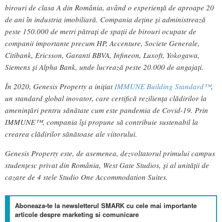
birouri de clasa A din România, având o experiență de aproape 20
de ani în industria imobiliară. Compania deține și administrează
peste 150.000 de metri pătrați de spații de birouri ocupate de
companii importante precum HP, Accenture, Societe Generale,
Citibank, Ericsson, Garanti BBVA, Infineon, Luxoft, Yokogawa,
Siemens și Alpha Bank, unde lucrează peste 20.000 de angajați.
În 2020, Genesis Property a inițiat
IMMUNE Building Standard™
,
un standard global inovator, care certifică reziliența clădirilor la
amenințări pentru sănătate cum este pandemia de Covid-19. Prin
IMMUNE™, compania își propune să contribuie sustenabil la
crearea clădirilor sănătoase ale viitorului.
Genesis Property este, de asemenea, dezvoltatorul primului campus
studențesc privat din România, West Gate Studios, și al unității de
cazare de 4 stele Studio One Accommodation Suites.
Aboneaza-te la newsletterul SMARK cu cele mai importante
articole despre marketing si comunicare