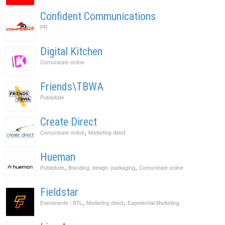
Confident Communications
PR
Digital Kitchen
Comunicare online
Friends\TBWA
Publicitate
Create Direct
,
Comunicare online
Marketing direct
Hueman
,
,
Publicitate
Branding, design, packaging
Comunicare online
Fieldstar
,
,
Evenimente / BTL
Marketing direct
Experiential Marketing