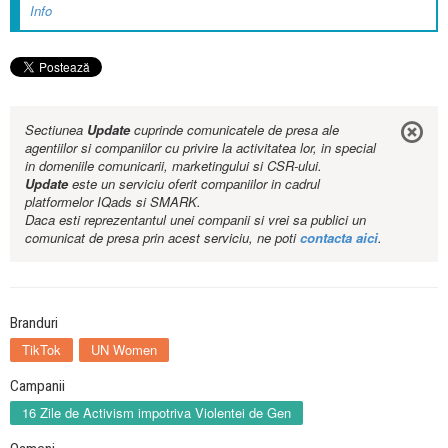
Info
Sectiunea
Update
cuprinde comunicatele de presa ale
agentiilor si companiilor cu privire la activitatea lor, in special
in domeniile comunicarii, marketingului si CSR-ului.
Update
este un serviciu oferit companiilor in cadrul
platformelor IQads si SMARK.
Daca esti reprezentantul unei companii si vrei sa publici un
comunicat de presa prin acest serviciu, ne poti
contacta aici
.
Branduri
TikTok
UN Women
Campanii
16 Zile de Activism impotriva Violentei de Gen