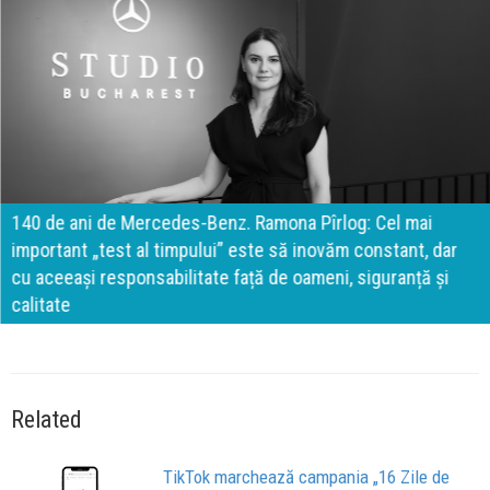
140 de ani de Mercedes-Benz. Ramona Pîrlog: Cel mai
important „test al timpului” este să inovăm constant, dar
cu aceeași responsabilitate față de oameni, siguranță și
calitate
Related
TikTok marchează campania „16 Zile de