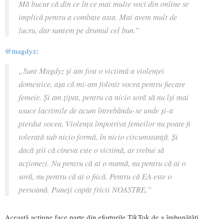
Mă bucur că din ce în ce mai multe voci din online se
implică pentru a combate asta. Mai avem mult de
lucru, dar suntem pe drumul cel bun.”
@magdyz
:
„Sunt Magdyz și am fost o victimă a violenței
domestice, așa că mi-am folosit vocea pentru fiecare
femeie. Și am țipat, pentru ca nicio soră să nu își mai
usuce lacrimile de acum întrebându-se unde și-a
pierdut vocea. Violența împotriva femeilor nu poate fi
tolerată sub nicio formă, în nicio circumstanță. Și
dacă știi că cineva este o victimă, ar trebui să
acționezi. Nu pentru că ai o mamă, nu pentru că ai o
soră, nu pentru că ai o fiică. Pentru că EA este o
persoană. Puneți capăt fricii NOASTRE.”
Această acțiune face parte din eforturile TikTok de a îmbunătăți