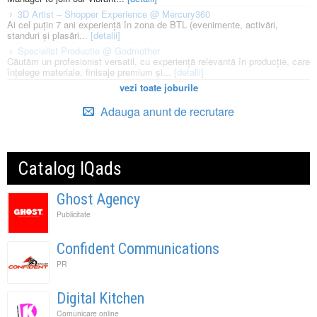
3D Artist – Shopper Experience @ Mercury360
Ai cel puțin 7 ani experiență în zona de BTL (evenimente, activări,
standuri și plasări...
[detalii]
Specialist Productie @ Godmother
Căutăm un profesionist versatil, cu experiență relevantă în producție, care
înțelege materiale, finisaje premium și...
[detalii]
vezi toate joburile
Adauga anunt de recrutare
Catalog IQads
Ghost Agency
Publicitate
Confident Communications
PR
Digital Kitchen
Comunicare online