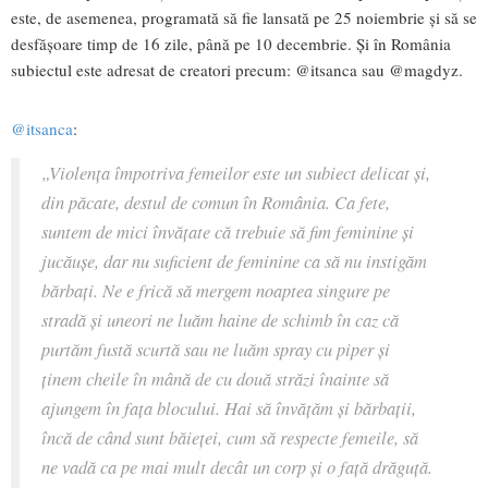
este, de asemenea, programată să fie lansată pe 25 noiembrie și să se
desfășoare timp de 16 zile, până pe 10 decembrie. Și în România
subiectul este adresat de creatori precum: @itsanca sau @magdyz.
@itsanca
:
„Violența împotriva femeilor este un subiect delicat și,
din păcate, destul de comun în România. Ca fete,
suntem de mici învățate că trebuie să fim feminine și
jucăușe, dar nu suficient de feminine ca să nu instigăm
bărbați. Ne e frică să mergem noaptea singure pe
stradă și uneori ne luăm haine de schimb în caz că
purtăm fustă scurtă sau ne luăm spray cu piper și
ținem cheile în mână de cu două străzi înainte să
ajungem în fața blocului. Hai să învățăm și bărbații,
încă de când sunt băieței, cum să respecte femeile, să
ne vadă ca pe mai mult decât un corp și o față drăguță.