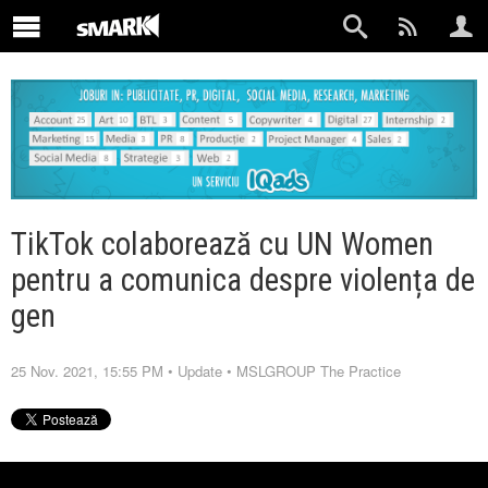
TikTok colaborează cu UN Women
pentru a comunica despre violența de
gen
25 Nov. 2021, 15:55 PM
•
Update
•
MSLGROUP The Practice