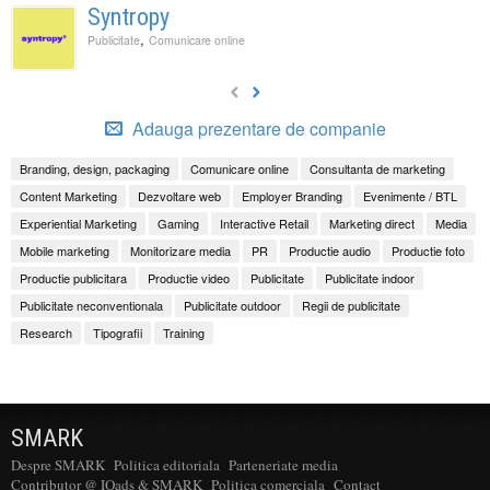
Syntropy
,
Publicitate
Comunicare online
Adauga prezentare de companie
Branding, design, packaging
Comunicare online
Consultanta de marketing
Content Marketing
Dezvoltare web
Employer Branding
Evenimente / BTL
Experiential Marketing
Gaming
Interactive Retail
Marketing direct
Media
Mobile marketing
Monitorizare media
PR
Productie audio
Productie foto
Productie publicitara
Productie video
Publicitate
Publicitate indoor
Publicitate neconventionala
Publicitate outdoor
Regii de publicitate
Research
Tipografii
Training
SMARK
Despre SMARK
Politica editoriala
Parteneriate media
Contributor @ IQads & SMARK
Politica comerciala
Contact