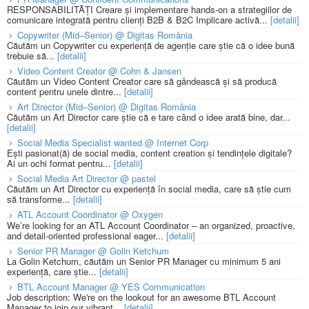
RESPONSABILITĂȚI Creare și implementare hands-on a strategiilor de
comunicare integrată pentru clienți B2B & B2C Implicare activă...
[detalii]
Copywriter (Mid–Senior) @ Digitas România
Căutăm un Copywriter cu experiență de agenție care știe că o idee bună
trebuie să...
[detalii]
Video Content Creator @ Cohn & Jansen
Căutăm un Video Content Creator care să gândească și să producă
content pentru unele dintre...
[detalii]
Art Director (Mid–Senior) @ Digitas România
Căutăm un Art Director care știe că e tare când o idee arată bine, dar...
[detalii]
Social Media Specialist wanted @ Internet Corp
Ești pasionat(ă) de social media, content creation și tendințele digitale?
Ai un ochi format pentru...
[detalii]
Social Media Art Director @ pastel
Căutăm un Art Director cu experiență în social media, care să știe cum
să transforme...
[detalii]
ATL Account Coordinator @ Oxygen
We’re looking for an ATL Account Coordinator – an organized, proactive,
and detail-oriented professional eager...
[detalii]
Senior PR Manager @ Golin Ketchum
La Golin Ketchum, căutăm un Senior PR Manager cu minimum 5 ani
experiență, care știe...
[detalii]
BTL Account Manager @ YES Communication
Job description: We're on the lookout for an awesome BTL Account
Manager to join our vibrant...
[detalii]