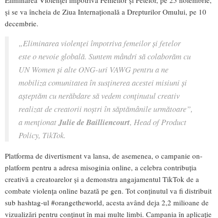
Eliminarea Violenței împotriva Femeilor și Fetelor, pe 25 noiembrie,
și se va încheia de Ziua Internațională a Drepturilor Omului, pe 10
decembrie.
„Eliminarea violenței împotriva femeilor și fetelor
este o nevoie globală. Suntem mândri să colaborăm cu
UN Women și alte ONG-uri VAWG pentru a ne
mobiliza comunitatea în susținerea acestei misiuni și
așteptăm cu nerăbdare să vedem conținutul creativ
realizat de creatorii noștri în săptămânile următoare”,
a menționat
Julie de Bailliencourt
, Head of Product
Policy, TikTok.
Platforma de divertisment va lansa, de asemenea, o campanie on-
platform pentru a adresa misoginia online, a celebra contribuția
creativă a creatoarelor și a demonstra angajamentul TikTok de a
combate violența online bazată pe gen. Tot conținutul va fi distribuit
sub hashtag-ul #orangetheworld, acesta având deja 2,2 milioane de
vizualizări pentru conținut în mai multe limbi. Campania în aplicație