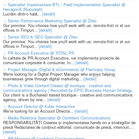
Specialist Implementare BTL / Field Implementation Specialist @
HexagonX (București)
Lucrăm dintr-o hală...
[detalii]
Senior Performance Marketing Specialist @ Zitec
Our promise: You choose how you'll work with us: remote-first or at our
offices in Timpuri...
[detalii]
Senior SEO & GEO Specialist @ Zitec
Our promise: You choose how you'll work with us: remote-first or at our
offices in Timpuri...
[detalii]
PR Account Executive @ TOTAL PR
În calitate de PR Account Executive, vei implementa proiecte de
comunicare corporate & consumer, în...
[detalii]
Project Manager (Digital & eCommerce) @ Flaminjoy Group
We're looking for a Digital Project Manager who enjoys helping
businesses grow through digital marketing...
[detalii]
Photo & Video Content Creator @ boutique - creative and
communications agency | Recruited by EPIC Business Human Strategy
Our client is a Bucharest based boutique - creative and communications
agency, driven by one...
[detalii]
Account Director @ Kubis Interactive
We’re looking for an Account Director...
[detalii]
Media Relations Specialist @ Confident Communications
RESPONSABILITĂȚI Crearea și implementarea hands-on a strategiilor de
presă Redactarea de conținut editorial: comunicate de presă, interviuri,...
[detalii]
PR Manager @ Confident Communications