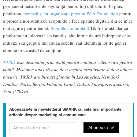
permanent măsurile de siguranță pentru toți utilizatorii. În plus,
platforma
lucrează și cu organizații precum Web Foundation
pentru
a proiecta noi soluții cu scopul de a face spațiile digitale din ce în ce
mai sigure pentru femei.
Regulile comunității
TikTok arată clar că
platforma nu tolerează sexismul și alte forme de ură îndreptate către
indivizi sau grupuri din cauza sexului sau identității lor de gen și
elimină orice astfel de conținut.
TikTok
este destinația principală pentru conținut video scurt pentru
mobil. Misiunea noastră este de a inspira creativitate și de a aduce
bucurie. TikTok are birouri globale în Los Angeles, New York,
London, Paris, Berlin, Polonia, Israel, Dubai, Singapore, Jakarta,
Seul și Tokyo.
Aboneaza-te la newsletterul SMARK cu cele mai importante
articole despre marketing si comunicare