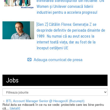
eliminarea stereotipurilor din reclame. UN
Women și Unilever convoacă liderii
industriei pentru a accelera progresul
[Gen Z] Cătălin Florea: Generația Z se
desprinde definitiv de perioada dinainte de
1989. Nu numai că au avut acces la
internet toată viața, dar au fost de la
început cetățeni UE
Adauga comunicat de presa
Jobs
BTL Account Manager Senior @ HexagonX (București)
Rolul ăsta se măsoară în ce nu se vede: proiectele care ies bine pentru
că...
[detalii]