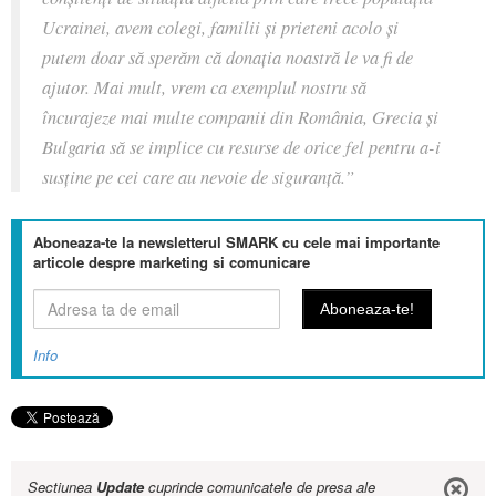
Ucrainei, avem colegi, familii și prieteni acolo și
putem doar să sperăm că donația noastră le va fi de
ajutor. Mai mult, vrem ca exemplul nostru să
încurajeze mai multe companii din România, Grecia și
Bulgaria să se implice cu resurse de orice fel pentru a-i
susține pe cei care au nevoie de siguranță.”
Aboneaza-te la newsletterul SMARK cu cele mai importante
articole despre marketing si comunicare
Info
Sectiunea
Update
cuprinde comunicatele de presa ale