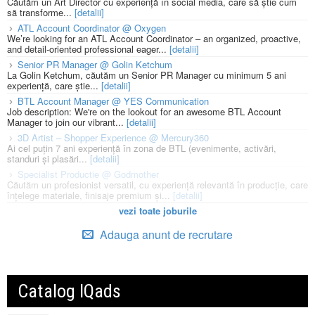
Căutăm un Art Director cu experiență în social media, care să știe cum
să transforme...
[detalii]
ATL Account Coordinator @ Oxygen
We’re looking for an ATL Account Coordinator – an organized, proactive,
and detail-oriented professional eager...
[detalii]
Senior PR Manager @ Golin Ketchum
La Golin Ketchum, căutăm un Senior PR Manager cu minimum 5 ani
experiență, care știe...
[detalii]
BTL Account Manager @ YES Communication
Job description: We're on the lookout for an awesome BTL Account
Manager to join our vibrant...
[detalii]
3D Artist – Shopper Experience @ Mercury360
Ai cel puțin 7 ani experiență în zona de BTL (evenimente, activări,
standuri și plasări...
[detalii]
Specialist Productie @ Godmother
Căutăm un profesionist versatil, cu experiență relevantă în producție, care
înțelege materiale, finisaje premium și...
[detalii]
vezi toate joburile
Adauga anunt de recrutare
Catalog IQads