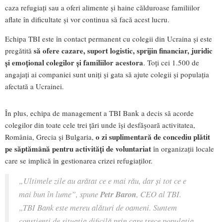
caza refugiați sau a oferi alimente și haine călduroase familiilor
aflate în dificultate și vor continua să facă acest lucru.
Echipa TBI este în contact permanent cu colegii din Ucraina și este
să ofere cazare, suport logistic, sprijin financiar, juridic
pregătită
și emoțional colegilor și familiilor acestora
. Toți cei 1.500 de
angajați ai companiei sunt uniți și gata să ajute colegii și populația
afectată a Ucrainei.
În plus, echipa de management a TBI Bank a decis să acorde
colegilor din toate cele trei țări unde își desfășoară activitatea,
o zi suplimentară de concediu plătit
România, Grecia și Bulgaria,
pe săptămână pentru activități de voluntariat
în organizații locale
care se implică în gestionarea crizei refugiaților.
„Ultimele zile au arătat ce e mai rău, dar și tot ce e
mai bun în lume”, spune
Petr Baron
, CEO al TBI.
„TBI Bank este mereu alături de oameni. Suntem
conștienți de situația dificilă prin care trece populația