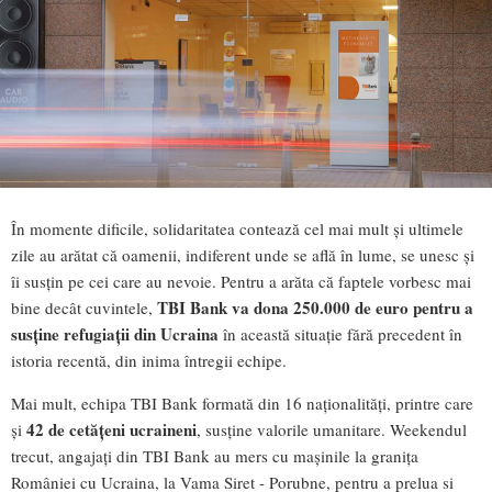
În momente dificile, solidaritatea contează cel mai mult și ultimele
zile au arătat că oamenii, indiferent unde se află în lume, se unesc și
îi susțin pe cei care au nevoie. Pentru a arăta că faptele vorbesc mai
TBI Bank va dona 250.000 de euro pentru a
bine decât cuvintele,
susține refugiații din Ucraina
în această situație fără precedent în
istoria recentă, din inima întregii echipe.
Mai mult, echipa TBI Bank formată din 16 naționalități, printre care
42 de cetățeni ucraineni
și
, susține valorile umanitare. Weekendul
trecut, angajați din TBI Bank au mers cu mașinile la granița
României cu Ucraina, la Vama Siret - Porubne, pentru a prelua si