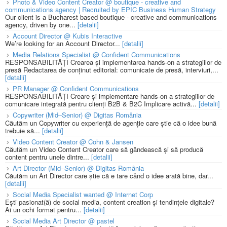
Photo & Video Content Creator @ boutique - creative and
communications agency | Recruited by EPIC Business Human Strategy
Our client is a Bucharest based boutique - creative and communications
agency, driven by one...
[detalii]
Account Director @ Kubis Interactive
We’re looking for an Account Director...
[detalii]
Media Relations Specialist @ Confident Communications
RESPONSABILITĂȚI Crearea și implementarea hands-on a strategiilor de
presă Redactarea de conținut editorial: comunicate de presă, interviuri,...
[detalii]
PR Manager @ Confident Communications
RESPONSABILITĂȚI Creare și implementare hands-on a strategiilor de
comunicare integrată pentru clienți B2B & B2C Implicare activă...
[detalii]
Copywriter (Mid–Senior) @ Digitas România
Căutăm un Copywriter cu experiență de agenție care știe că o idee bună
trebuie să...
[detalii]
Video Content Creator @ Cohn & Jansen
Căutăm un Video Content Creator care să gândească și să producă
content pentru unele dintre...
[detalii]
Art Director (Mid–Senior) @ Digitas România
Căutăm un Art Director care știe că e tare când o idee arată bine, dar...
[detalii]
Social Media Specialist wanted @ Internet Corp
Ești pasionat(ă) de social media, content creation și tendințele digitale?
Ai un ochi format pentru...
[detalii]
Social Media Art Director @ pastel