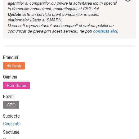
agentiilor si companiilor cu privire la activitatea lor, in special
in domeniile comunicarii, marketingului si CSR-ului.
Update
este un serviciu oferit companiilor in cadrul
platformelor IQads si SMARK.
Daca esti reprezentantul unei companii si vrei sa publici un
comunicat de presa prin acest serviciu, ne poti
contacta aici
.
Branduri
tbi bank
Oameni
Petr Baron
Pozitii
CEO
Subiecte
Corporate
Sectiune