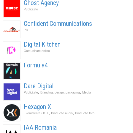
Ghost Agency
Publicitate
Confident Communications
PR
Digital Kitchen
Comunicare online
Formula4
Dare Digital
,
,
Publicitate
Branding, design, packaging
Media
Hexagon X
,
,
Evenimente / BTL
Productie audio
Productie foto
IAA Romania