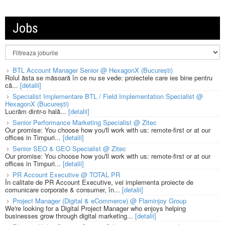
Jobs
BTL Account Manager Senior @ HexagonX (București)
Rolul ăsta se măsoară în ce nu se vede: proiectele care ies bine pentru
că...
[detalii]
Specialist Implementare BTL / Field Implementation Specialist @
HexagonX (București)
Lucrăm dintr-o hală...
[detalii]
Senior Performance Marketing Specialist @ Zitec
Our promise: You choose how you'll work with us: remote-first or at our
offices in Timpuri...
[detalii]
Senior SEO & GEO Specialist @ Zitec
Our promise: You choose how you'll work with us: remote-first or at our
offices in Timpuri...
[detalii]
PR Account Executive @ TOTAL PR
În calitate de PR Account Executive, vei implementa proiecte de
comunicare corporate & consumer, în...
[detalii]
Project Manager (Digital & eCommerce) @ Flaminjoy Group
We're looking for a Digital Project Manager who enjoys helping
businesses grow through digital marketing...
[detalii]