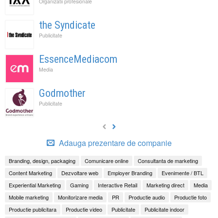
Organizatii profesionale
the Syndicate
Publicitate
EssenceMediacom
Media
Godmother
Publicitate
Adauga prezentare de companie
Branding, design, packaging
Comunicare online
Consultanta de marketing
Content Marketing
Dezvoltare web
Employer Branding
Evenimente / BTL
Experiential Marketing
Gaming
Interactive Retail
Marketing direct
Media
Mobile marketing
Monitorizare media
PR
Productie audio
Productie foto
Productie publicitara
Productie video
Publicitate
Publicitate indoor