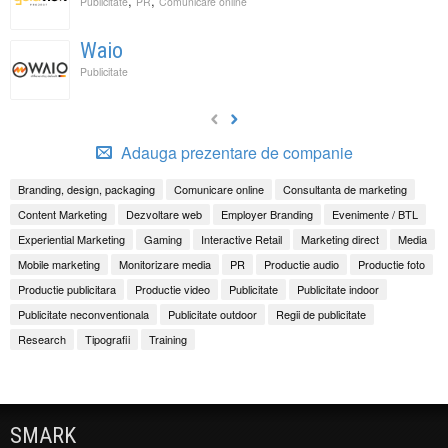
,
,
Publicitate
PR
Comunicare online
Waio
Publicitate
Adauga prezentare de companie
Branding, design, packaging
Comunicare online
Consultanta de marketing
Content Marketing
Dezvoltare web
Employer Branding
Evenimente / BTL
Experiential Marketing
Gaming
Interactive Retail
Marketing direct
Media
Mobile marketing
Monitorizare media
PR
Productie audio
Productie foto
Productie publicitara
Productie video
Publicitate
Publicitate indoor
Publicitate neconventionala
Publicitate outdoor
Regii de publicitate
Research
Tipografii
Training
SMARK