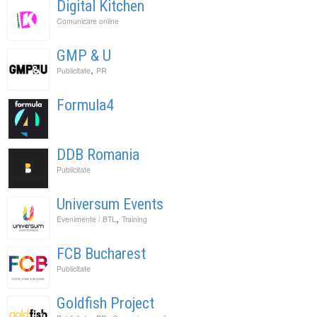
Digital Kitchen
Comunicare online
GMP & U
,
Publicitate
PR
Formula4
DDB Romania
Publicitate
Universum Events
,
Evenimente / BTL
Training
FCB Bucharest
Publicitate
Goldfish Project