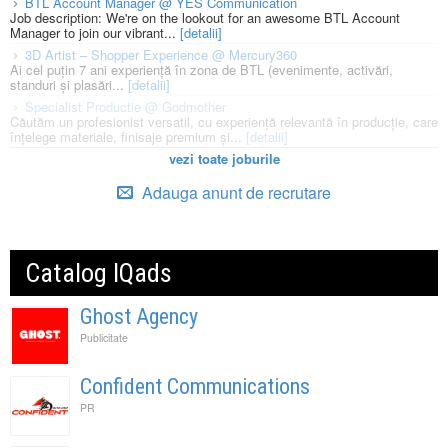
BTL Account Manager @ YES Communication
Job description: We're on the lookout for an awesome BTL Account
Manager to join our vibrant...
[detalii]
3D Artist – Shopper Experience @ Mercury360
Ai cel puțin 7 ani experiență în zona de BTL (evenimente, activări,
standuri și plasări...
[detalii]
Specialist Productie @ Godmother
Căutăm un profesionist versatil, cu experiență relevantă în producție, care
înțelege materiale, finisaje premium și...
[detalii]
vezi toate joburile
Adauga anunt de recrutare
Catalog IQads
Ghost Agency
Publicitate
Confident Communications
PR