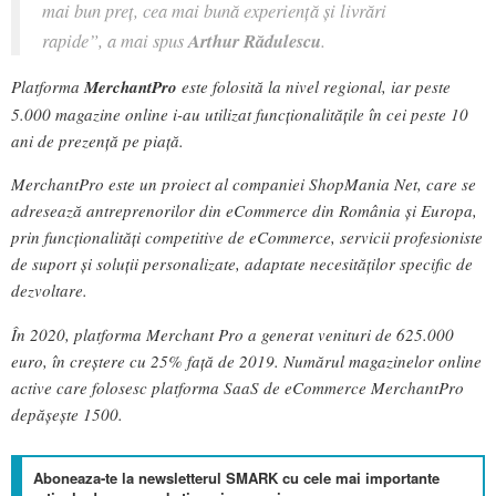
mai bun preț, cea mai bună experiență și livrări
rapide”
, a mai spus
Arthur Rădulescu
.
Platforma
MerchantPro
este folosită la nivel regional, iar peste
5.000 magazine online i-au utilizat funcționalitățile în cei peste 10
ani de prezență pe piață.
MerchantPro este un proiect al companiei ShopMania Net, care se
adresează antreprenorilor din eCommerce din România și Europa,
prin funcționalități competitive de eCommerce, servicii profesioniste
de suport și soluții personalizate, adaptate necesităților specific de
dezvoltare.
În 2020, platforma Merchant Pro a generat venituri de 625.000
euro, în creștere cu 25% față de 2019. Numărul magazinelor online
active care folosesc platforma SaaS de eCommerce MerchantPro
depășește 1500.
Aboneaza-te la newsletterul SMARK cu cele mai importante