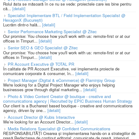
Rolul ăsta se măsoară în ce nu se vede: proiectele care ies bine pentru
că...
[detalii]
Specialist Implementare BTL / Field Implementation Specialist @
HexagonX (București)
Lucrăm dintr-o hală...
[detalii]
Senior Performance Marketing Specialist @ Zitec
Our promise: You choose how you'll work with us: remote-first or at our
offices in Timpuri...
[detalii]
Senior SEO & GEO Specialist @ Zitec
Our promise: You choose how you'll work with us: remote-first or at our
offices in Timpuri...
[detalii]
PR Account Executive @ TOTAL PR
În calitate de PR Account Executive, vei implementa proiecte de
comunicare corporate & consumer, în...
[detalii]
Project Manager (Digital & eCommerce) @ Flaminjoy Group
We're looking for a Digital Project Manager who enjoys helping
businesses grow through digital marketing...
[detalii]
Photo & Video Content Creator @ boutique - creative and
communications agency | Recruited by EPIC Business Human Strategy
Our client is a Bucharest based boutique - creative and communications
agency, driven by one...
[detalii]
Account Director @ Kubis Interactive
We’re looking for an Account Director...
[detalii]
Media Relations Specialist @ Confident Communications
RESPONSABILITĂȚI Crearea și implementarea hands-on a strategiilor de
presă Redactarea de conținut editorial: comunicate de presă, interviuri,...