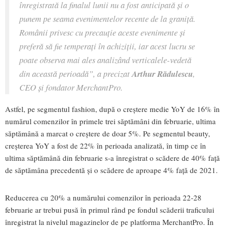
înregistrată la finalul lunii nu a fost anticipată și o
punem pe seama evenimentelor recente de la graniță.
Românii privesc cu precauție aceste evenimente și
preferă să fie temperați în achiziții, iar acest lucru se
poate observa mai ales analizând verticalele-vedetă
din această perioadă”,
a precizat
Arthur Rădulescu
,
CEO și fondator MerchantPro.
Astfel, pe segmentul fashion, după o creștere medie YoY de 16% în
numărul comenzilor în primele trei săptămâni din februarie, ultima
săptămână a marcat o creștere de doar 5%. Pe segmentul beauty,
creșterea YoY a fost de 22% în perioada analizată, în timp ce în
ultima săptămână din februarie s-a înregistrat o scădere de 40% față
de săptămâna precedentă și o scădere de aproape 4% față de 2021.
Reducerea cu 20% a numărului comenzilor în perioada 22-28
februarie ar trebui pusă în primul rând pe fondul scăderii traficului
înregistrat la nivelul magazinelor de pe platforma MerchantPro. În