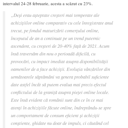
intervalul 24-28 februarie, acesta a scăzut cu 23%.
„Deși erau așteptate creșteri mai temperate ale
achizițiilor online comparativ cu cele înregistrate anul
trecut, pe fondul maturizării comerțului online,
începutul de an a continuat pe un trend puternic
ascendent, cu creșteri de 20-40% față de 2021. Acum
însă traversăm din nou o perioadă dificilă, cu
provocări, cu impact imediat asupra disponibilității
oamenilor de a face achiziții. Evoluția vânzărilor din
următoarele săptămâni va genera probabil suficiente
date astfel încât să putem evalua mai precis efectul
conflictului de la graniță asupra pieței online locale.
Este însă evident că românii sunt din ce în ce mai
atenți în achizițiile făcute online, îndreptându-se spre
un comportament de consum eficient și achiziții
conștiente, ghidate nu doar de impuls, ci căutând cel