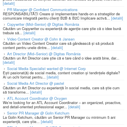
[detalii]
PR Manager @ Confident Communications
RESPONSABILITĂȚI Creare și implementare hands-on a strategiilor de
comunicare integrată pentru clienți B2B & B2C Implicare activă...
[detalii]
Copywriter (Mid–Senior) @ Digitas România
Căutăm un Copywriter cu experiență de agenție care știe că o idee bună
trebuie să...
[detalii]
Video Content Creator @ Cohn & Jansen
Căutăm un Video Content Creator care să gândească și să producă
content pentru unele dintre...
[detalii]
Art Director (Mid–Senior) @ Digitas România
Căutăm un Art Director care știe că e tare când o idee arată bine, dar...
[detalii]
Social Media Specialist wanted @ Internet Corp
Ești pasionat(ă) de social media, content creation și tendințele digitale?
Ai un ochi format pentru...
[detalii]
Social Media Art Director @ pastel
Căutăm un Art Director cu experiență în social media, care să știe cum
să transforme...
[detalii]
ATL Account Coordinator @ Oxygen
We’re looking for an ATL Account Coordinator – an organized, proactive,
and detail-oriented professional eager...
[detalii]
Senior PR Manager @ Golin Ketchum
La Golin Ketchum, căutăm un Senior PR Manager cu minimum 5 ani
experiență, care știe...
[detalii]