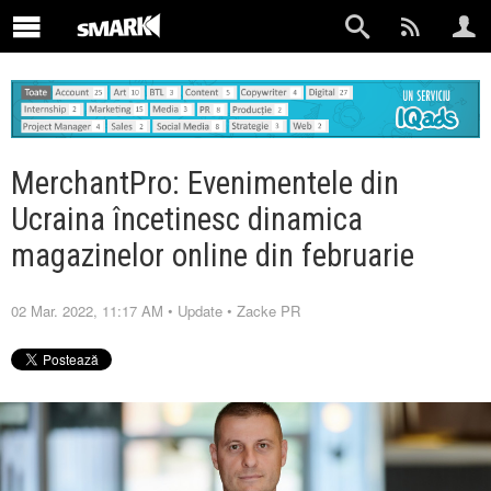
MerchantPro: Evenimentele din
Ucraina încetinesc dinamica
magazinelor online din februarie
02 Mar. 2022, 11:17 AM
•
Update
•
Zacke PR