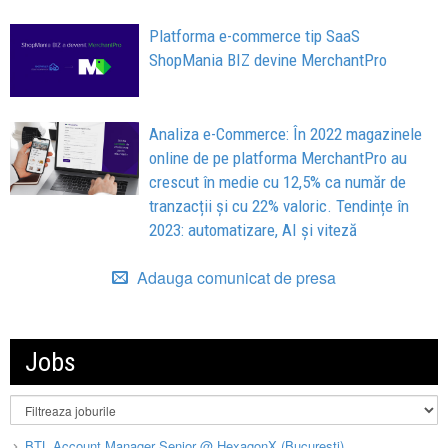
Platforma e-commerce tip SaaS
ShopMania BIZ devine MerchantPro
Analiza e-Commerce: În 2022 magazinele
online de pe platforma MerchantPro au
crescut în medie cu 12,5% ca număr de
tranzacții și cu 22% valoric. Tendințe în
2023: automatizare, AI și viteză
Adauga comunicat de presa
Jobs
BTL Account Manager Senior @ HexagonX (București)