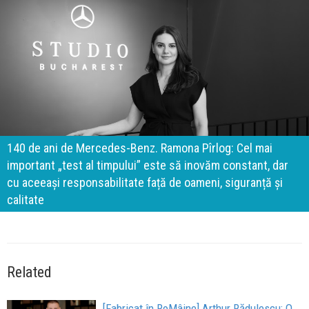
140 de ani de Mercedes-Benz. Ramona Pîrlog: Cel mai
important „test al timpului” este să inovăm constant, dar
cu aceeași responsabilitate față de oameni, siguranță și
calitate
Related
[Fabricat în RoMâine] Arthur Rădulescu: O