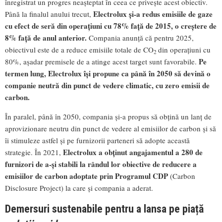
înregistrat un progres neașteptat în ceea ce privește acest obiectiv.
Electrolux și-a redus emisiile de gaze
Până la finalul anului trecut,
cu efect de seră din operațiuni cu 78% față de 2015, o creștere de
8% față de anul anterior.
Compania anunță că pentru 2025,
obiectivul este de a reduce emisiile totale de CO
din operațiuni cu
2
Pe
80%, așadar premisele de a atinge acest target sunt favorabile.
termen lung, Electrolux își propune ca până în 2050 să devină o
companie neutră din punct de vedere climatic, cu zero emisii de
carbon.
În paralel, până în 2050, compania și-a propus să obțină un lanț de
aprovizionare neutru din punct de vedere al emisiilor de carbon și să
îi stimuleze astfel și pe furnizorii parteneri să adopte această
Electrolux a obținut angajamentul a 280 de
strategie. În 2021,
furnizori de a-și stabili la rândul lor obiective de reducere a
emisiilor de carbon adoptate prin Programul CDP
(Carbon
Disclosure Project) la care și compania a aderat.
Demersuri sustenabile pentru a lansa pe piață