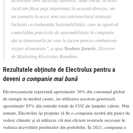
local am făcut pași importanți în această direcție, iar
un exemplu în acest sens este parteneriatul strategic
încheiat cu Ambasada Sustenabilității, care ne ajută să
consolidăm practicile de sustenabilitate în companie,
dar și demersurile pe care le facem pentru combaterea
risipei alimentare”,
a spus
Teodora Juravle
, Director
de Marketing Electrolux România.
Rezultatele obținute de Electrolux pentru a
deveni
o companie mai bună
Electrocasnicele reprezintă aproximativ 30% din consumul global
de energie în mediul casnic, iar utilizarea acestora generează
aproximativ 85% din emisiile totale de CO2 ale lanţului valoric. Prin
urmare, Electrolux își propune să fie o companie neutră din punct de
vedere climatic și să utilizeze cât mai eficient resursele necesare în
vederea dezvoltării produselor din portofoliu. În 2021, compania a