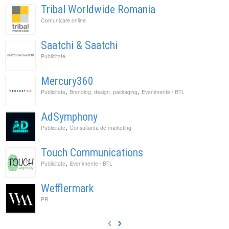
Tribal Worldwide Romania
Comunicare online
Saatchi & Saatchi
Publicitate
Mercury360
,
,
Publicitate
Branding, design, packaging
Evenimente / BTL
AdSymphony
,
Publicitate
Consultanta de marketing
Touch Communications
,
Publicitate
Evenimente / BTL
Wefflermark
PR