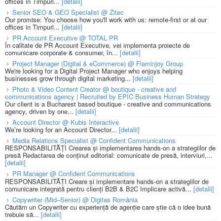
offices in Timpuri...
[detalii]
Senior SEO & GEO Specialist @ Zitec
Our promise: You choose how you'll work with us: remote-first or at our
offices in Timpuri...
[detalii]
PR Account Executive @ TOTAL PR
În calitate de PR Account Executive, vei implementa proiecte de
comunicare corporate & consumer, în...
[detalii]
Project Manager (Digital & eCommerce) @ Flaminjoy Group
We're looking for a Digital Project Manager who enjoys helping
businesses grow through digital marketing...
[detalii]
Photo & Video Content Creator @ boutique - creative and
communications agency | Recruited by EPIC Business Human Strategy
Our client is a Bucharest based boutique - creative and communications
agency, driven by one...
[detalii]
Account Director @ Kubis Interactive
We’re looking for an Account Director...
[detalii]
Media Relations Specialist @ Confident Communications
RESPONSABILITĂȚI Crearea și implementarea hands-on a strategiilor de
presă Redactarea de conținut editorial: comunicate de presă, interviuri,...
[detalii]
PR Manager @ Confident Communications
RESPONSABILITĂȚI Creare și implementare hands-on a strategiilor de
comunicare integrată pentru clienți B2B & B2C Implicare activă...
[detalii]
Copywriter (Mid–Senior) @ Digitas România
Căutăm un Copywriter cu experiență de agenție care știe că o idee bună
trebuie să...
[detalii]