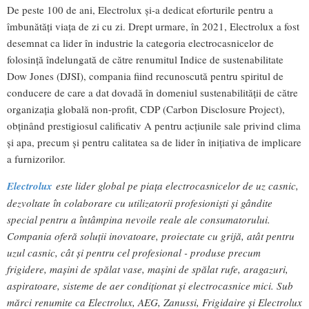
De peste 100 de ani, Electrolux și-a dedicat eforturile pentru a
îmbunătăţi viața de zi cu zi. Drept urmare, în 2021, Electrolux a fost
desemnat ca lider în industrie la categoria electrocasnicelor de
folosinţă îndelungată de către renumitul Indice de sustenabilitate
Dow Jones (DJSI), compania fiind recunoscută pentru spiritul de
conducere de care a dat dovadă în domeniul sustenabilităţii de către
organizaţia globală non-profit, CDP (Carbon Disclosure Project),
obţinând prestigiosul calificativ A pentru acţiunile sale privind clima
și apa, precum și pentru calitatea sa de lider în inițiativa de implicare
a furnizorilor.
Electrolux
este lider global pe piața electrocasnicelor de uz casnic,
dezvoltate în colaborare cu utilizatorii profesioniști și gândite
special pentru a întâmpina nevoile reale ale consumatorului.
Compania oferă soluții inovatoare, proiectate cu grijă, atât pentru
uzul casnic, cât și pentru cel profesional - produse precum
frigidere, mașini de spălat vase, mașini de spălat rufe, aragazuri,
aspiratoare, sisteme de aer condiționat și electrocasnice mici. Sub
mărci renumite ca Electrolux, AEG, Zanussi, Frigidaire și Electrolux