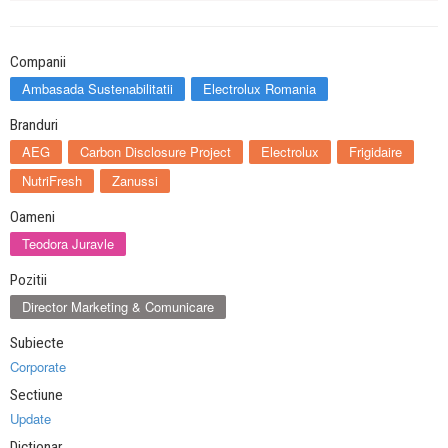
Companii
Ambasada Sustenabilitatii
Electrolux Romania
Branduri
AEG
Carbon Disclosure Project
Electrolux
Frigidaire
NutriFresh
Zanussi
Oameni
Teodora Juravle
Pozitii
Director Marketing & Comunicare
Subiecte
Corporate
Sectiune
Update
Dictionar