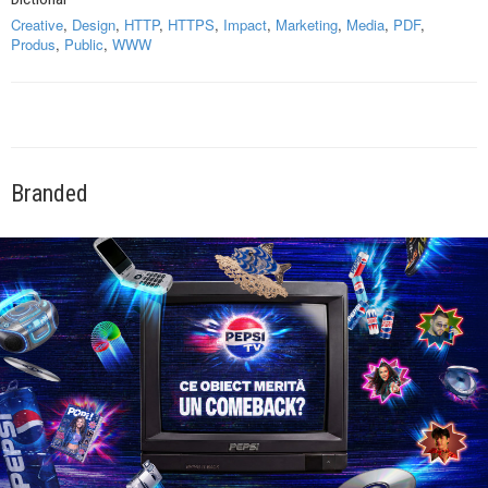
Creative
,
Design
,
HTTP
,
HTTPS
,
Impact
,
Marketing
,
Media
,
PDF
,
Produs
,
Public
,
WWW
Branded