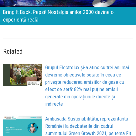
Bring It Back, Pepsi! Nostalgia anilor 2000 devine o
experiență reală
Related
Grupul Electrolux și-a atins cu trei ani mai
devreme obiectivele setate în ceea ce
privește reducerea emisiilor de gaze cu
efect de seră: 82% mai puține emisii
generate din operațiunile directe și
indirecte
Ambasada Sustenabilității, reprezentanta
României la dezbaterile din cadrul
summitului Green Growth 2021, pe tema Fit