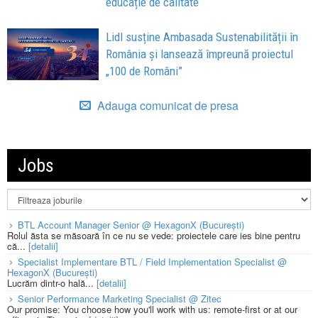
educație de calitate
Lidl susține Ambasada Sustenabilității în
România și lansează împreună proiectul
„100 de Români”
Adauga comunicat de presa
Jobs
BTL Account Manager Senior @ HexagonX (București)
Rolul ăsta se măsoară în ce nu se vede: proiectele care ies bine pentru
că...
[detalii]
Specialist Implementare BTL / Field Implementation Specialist @
HexagonX (București)
Lucrăm dintr-o hală...
[detalii]
Senior Performance Marketing Specialist @ Zitec
Our promise: You choose how you'll work with us: remote-first or at our