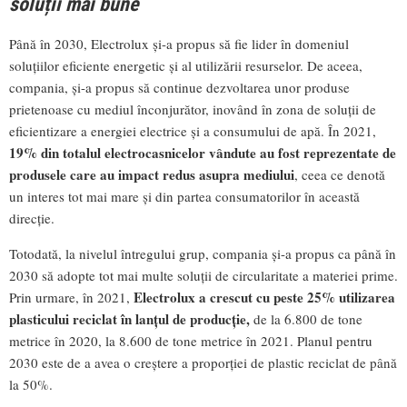
soluții mai bune
Până în 2030, Electrolux și-a propus să fie lider în domeniul
soluțiilor eficiente energetic și al utilizării resurselor. De aceea,
compania, și-a propus să continue dezvoltarea unor produse
prietenoase cu mediul înconjurător, inovând în zona de soluții de
eficientizare a energiei electrice și a consumului de apă. În 2021,
19% din totalul electrocasnicelor vândute au fost reprezentate de
produsele care au impact redus asupra mediului
, ceea ce denotă
un interes tot mai mare și din partea consumatorilor în această
direcție.
Totodată, la nivelul întregului grup, compania și-a propus ca până în
2030 să adopte tot mai multe soluții de circularitate a materiei prime.
Electrolux a crescut cu peste 25% utilizarea
Prin urmare, în 2021,
plasticului reciclat în lanțul de producție,
de la 6.800 de tone
metrice în 2020, la 8.600 de tone metrice în 2021. Planul pentru
2030 este de a avea o creștere a proporției de plastic reciclat de până
la 50%.