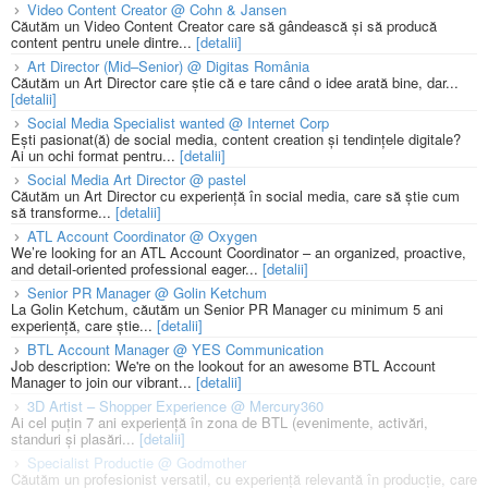
Video Content Creator @ Cohn & Jansen
Căutăm un Video Content Creator care să gândească și să producă
content pentru unele dintre...
[detalii]
Art Director (Mid–Senior) @ Digitas România
Căutăm un Art Director care știe că e tare când o idee arată bine, dar...
[detalii]
Social Media Specialist wanted @ Internet Corp
Ești pasionat(ă) de social media, content creation și tendințele digitale?
Ai un ochi format pentru...
[detalii]
Social Media Art Director @ pastel
Căutăm un Art Director cu experiență în social media, care să știe cum
să transforme...
[detalii]
ATL Account Coordinator @ Oxygen
We’re looking for an ATL Account Coordinator – an organized, proactive,
and detail-oriented professional eager...
[detalii]
Senior PR Manager @ Golin Ketchum
La Golin Ketchum, căutăm un Senior PR Manager cu minimum 5 ani
experiență, care știe...
[detalii]
BTL Account Manager @ YES Communication
Job description: We're on the lookout for an awesome BTL Account
Manager to join our vibrant...
[detalii]
3D Artist – Shopper Experience @ Mercury360
Ai cel puțin 7 ani experiență în zona de BTL (evenimente, activări,
standuri și plasări...
[detalii]
Specialist Productie @ Godmother
Căutăm un profesionist versatil, cu experiență relevantă în producție, care