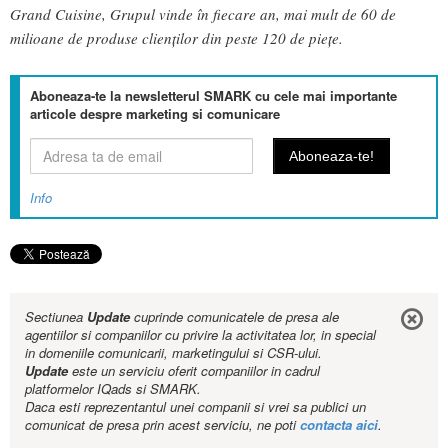
Grand Cuisine, Grupul vinde în fiecare an, mai mult de 60 de
milioane de produse clienților din peste 120 de piețe.
Aboneaza-te la newsletterul SMARK cu cele mai importante
articole despre marketing si comunicare
Info
Sectiunea
Update
cuprinde comunicatele de presa ale
agentiilor si companiilor cu privire la activitatea lor, in special
in domeniile comunicarii, marketingului si CSR-ului.
Update
este un serviciu oferit companiilor in cadrul
platformelor IQads si SMARK.
Daca esti reprezentantul unei companii si vrei sa publici un
comunicat de presa prin acest serviciu, ne poti
contacta aici
.