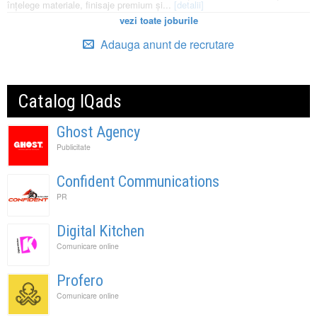
înțelege materiale, finisaje premium și...
[detalii]
vezi toate joburile
Adauga anunt de recrutare
Catalog IQads
Ghost Agency
Publicitate
Confident Communications
PR
Digital Kitchen
Comunicare online
Profero
Comunicare online