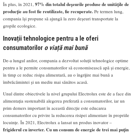
97% din totalul deșeurile produse de unitățile de
În plus, în 2021,
producție au fost fie reutilizate, fie recuperate.
Pe termen lung,
compania își propune să ajungă la zero deșeuri transportate la
gropile ecologice.
Inovații tehnologice pentru a le oferi
consumatorilor
o viață mai bună
De-a lungul anilor, compania a dezvoltat soluții tehnologice optime
pentru a le permite consumatorilor să economisească apă și energie,
în timp ce reduc risipa alimentară, au o îngrijire mai bună a
îmbrăcămintei și un mediu mai sănătos acasă.
Unul dintre obiectivele la nivel grupului Electrolux este de a face din
alimentația sustenabilă alegerea preferată a consumatorilor, iar un
prim demers important în această direcție este educarea
consumatorilor cu privire la reducerea risipei alimentare în propriile
locuințe. În 2021, Electrolux a lansat un produs inovator –
frigiderul cu inverter. Cu un consum de energie de trei mai puțin