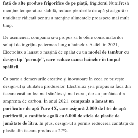
față de alte produse frigorifice de pe piață,
frigiderul NutriFresh
menține temperatura stabilă, reduce pierderile de apă și asigură o
umiditate ridicată pentru a menține alimentele proaspete mai mult
timp.
De asemenea, compania și-a propus să le ofere consumatorilor
soluții de îngrijire pe termen lung a hainelor. Astfel, în 2021,
model de tambur cu
Electrolux a lansat o mașină de spălat cu un
design tip ”pernuțe”, care reduce uzura hainelor în timpul
spălării
.
Ca parte a demersurile creative și inovatoare în ceea ce privește
design-ul și utilitatea produselor, Electrolux și-a propus să facă din
fiecare casă un loc mai sănătos și mai curat, dar cu jumătate din
compania a lansat un
amprenta de carbon. În anul 2021,
purificator de apă Pure 4X, care asigură 3.000 de litri de apă
purificată, o cantitate egală cu 6.000 de sticle de plastic de
jumătate de litru
. În plus, design-ul a permis reducerea cantității de
plastic din fiecare produs cu 27%.