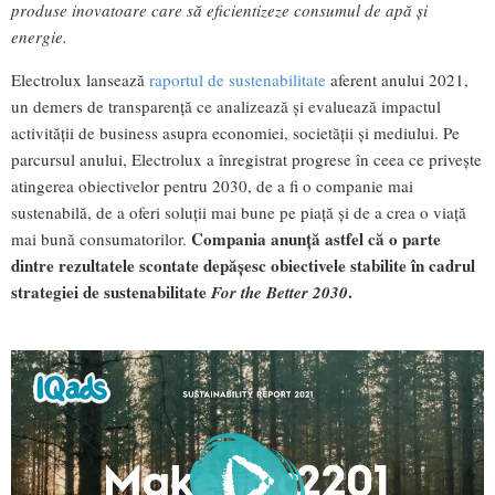
produse inovatoare care să eficientizeze consumul de apă și
energie.
Electrolux lansează
raportul de sustenabilitate
aferent anului 2021,
un demers de transparență ce analizează și evaluează impactul
activității de business asupra economiei, societății și mediului. Pe
parcursul anului, Electrolux a înregistrat progrese în ceea ce privește
atingerea obiectivelor pentru 2030, de a fi o companie mai
sustenabilă, de a oferi soluții mai bune pe piață și de a crea o viață
Compania anunță astfel că o parte
mai bună consumatorilor.
dintre rezultatele scontate depășesc obiectivele stabilite în cadrul
strategiei de sustenabilitate
.
For the Better 2030