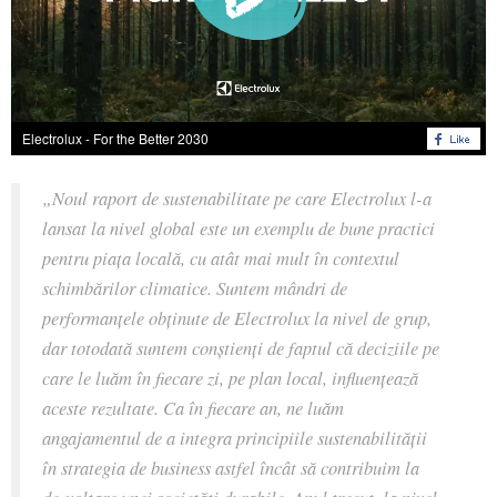
Electrolux - For the Better 2030
„Noul raport de sustenabilitate pe care Electrolux l-a
lansat la nivel global este un exemplu de bune practici
pentru piața locală, cu atât mai mult în contextul
schimbărilor climatice. Suntem mândri de
performanțele obținute de Electrolux la nivel de grup,
dar totodată suntem conștienți de faptul că deciziile pe
care le luăm în fiecare zi, pe plan local, influențează
aceste rezultate. Ca în fiecare an, ne luăm
angajamentul de a integra principiile sustenabilității
în strategia de business astfel încât să contribuim la
dezvoltare unei societăți durabile. Anul trecut, la nivel