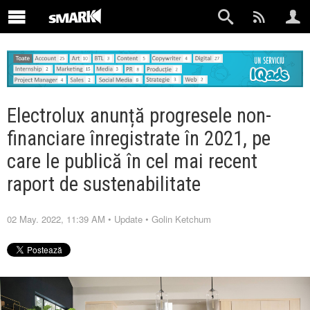
Electrolux anunță progresele non-
financiare înregistrate în 2021, pe
care le publică în cel mai recent
raport de sustenabilitate
02 May. 2022, 11:39 AM
•
Update
•
Golin Ketchum