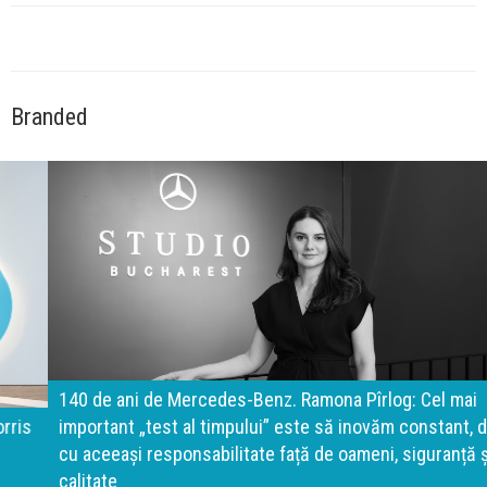
Branded
140 de ani de Mercedes-Benz. Ramona Pîrlog: Cel mai
important „test al timpului” este să inovăm constant, dar
cu aceeași responsabilitate față de oameni, siguranță și
calitate