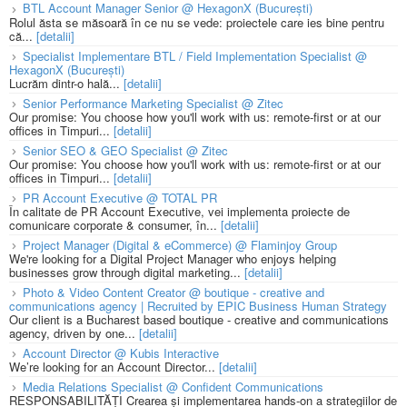
BTL Account Manager Senior @ HexagonX (București)
Rolul ăsta se măsoară în ce nu se vede: proiectele care ies bine pentru
că...
[detalii]
Specialist Implementare BTL / Field Implementation Specialist @
HexagonX (București)
Lucrăm dintr-o hală...
[detalii]
Senior Performance Marketing Specialist @ Zitec
Our promise: You choose how you'll work with us: remote-first or at our
offices in Timpuri...
[detalii]
Senior SEO & GEO Specialist @ Zitec
Our promise: You choose how you'll work with us: remote-first or at our
offices in Timpuri...
[detalii]
PR Account Executive @ TOTAL PR
În calitate de PR Account Executive, vei implementa proiecte de
comunicare corporate & consumer, în...
[detalii]
Project Manager (Digital & eCommerce) @ Flaminjoy Group
We're looking for a Digital Project Manager who enjoys helping
businesses grow through digital marketing...
[detalii]
Photo & Video Content Creator @ boutique - creative and
communications agency | Recruited by EPIC Business Human Strategy
Our client is a Bucharest based boutique - creative and communications
agency, driven by one...
[detalii]
Account Director @ Kubis Interactive
We’re looking for an Account Director...
[detalii]
Media Relations Specialist @ Confident Communications
RESPONSABILITĂȚI Crearea și implementarea hands-on a strategiilor de