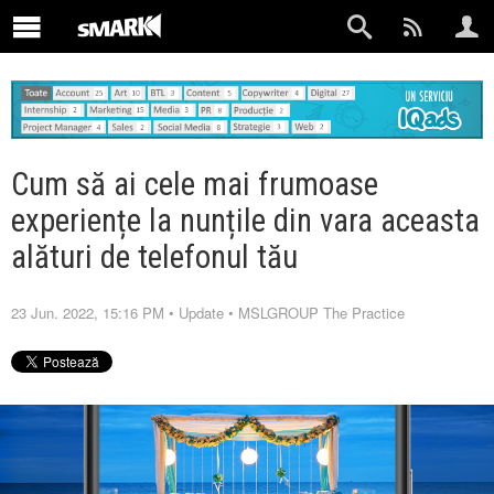
Cum să ai cele mai frumoase
experiențe la nunțile din vara aceasta
alături de telefonul tău
23 Jun. 2022, 15:16 PM
•
Update
•
MSLGROUP The Practice