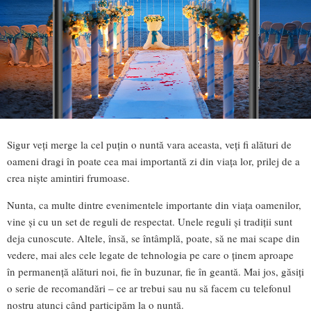
Sigur veți merge la cel puțin o nuntă vara aceasta, veți fi alături de
oameni dragi în poate cea mai importantă zi din viața lor, prilej de a
crea niște amintiri frumoase.
Nunta, ca multe dintre evenimentele importante din viața oamenilor,
vine și cu un set de reguli de respectat. Unele reguli și tradiții sunt
deja cunoscute. Altele, însă, se întâmplă, poate, să ne mai scape din
vedere, mai ales cele legate de tehnologia pe care o ținem aproape
în permanență alături noi, fie în buzunar, fie în geantă. Mai jos, găsiți
o serie de recomandări – ce ar trebui sau nu să facem cu telefonul
nostru atunci când participăm la o nuntă.