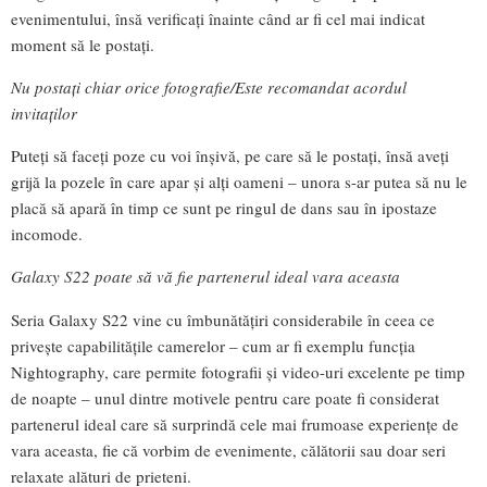
evenimentului, însă verificați înainte când ar fi cel mai indicat
moment să le postați.
Nu postați chiar orice fotografie/Este recomandat acordul
invitaților
Puteți să faceți poze cu voi înșivă, pe care să le postați, însă aveți
grijă la pozele în care apar și alți oameni – unora s-ar putea să nu le
placă să apară în timp ce sunt pe ringul de dans sau în ipostaze
incomode.
Galaxy S22 poate să vă fie partenerul ideal vara aceasta
Seria Galaxy S22 vine cu îmbunătățiri considerabile în ceea ce
privește capabilitățile camerelor – cum ar fi exemplu funcția
Nightography, care permite fotografii și video-uri excelente pe timp
de noapte – unul dintre motivele pentru care poate fi considerat
partenerul ideal care să surprindă cele mai frumoase experiențe de
vara aceasta, fie că vorbim de evenimente, călătorii sau doar seri
relaxate alături de prieteni.