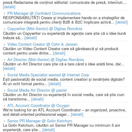
presă Redactarea de conținut editorial: comunicate de presă, interviuri,...
[detalii]
PR Manager @ Confident Communications
RESPONSABILITĂȚI Creare și implementare hands-on a strategiilor de
comunicare integrată pentru clienți B2B & B2C Implicare activă...
[detalii]
Copywriter (Mid–Senior) @ Digitas România
Căutăm un Copywriter cu experiență de agenție care știe că o idee bună
trebuie să...
[detalii]
Video Content Creator @ Cohn & Jansen
Căutăm un Video Content Creator care să gândească și să producă
content pentru unele dintre...
[detalii]
Art Director (Mid–Senior) @ Digitas România
Căutăm un Art Director care știe că e tare când o idee arată bine, dar...
[detalii]
Social Media Specialist wanted @ Internet Corp
Ești pasionat(ă) de social media, content creation și tendințele digitale?
Ai un ochi format pentru...
[detalii]
Social Media Art Director @ pastel
Căutăm un Art Director cu experiență în social media, care să știe cum
să transforme...
[detalii]
ATL Account Coordinator @ Oxygen
We’re looking for an ATL Account Coordinator – an organized, proactive,
and detail-oriented professional eager...
[detalii]
Senior PR Manager @ Golin Ketchum
La Golin Ketchum, căutăm un Senior PR Manager cu minimum 5 ani
experiență, care știe...
[detalii]