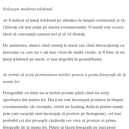
Folosește moderat telefonul
Ar fi indicat să țineți telefonul pe silențios în timpul ceremoniei și să-
l folosiți cât mai puțin pe durata evenimentului. O nuntă este ocazia
ideal să cunoașteți oameni noi și să vă distrați.
De asemenea, atunci când sunteți la masă sau când interacționați cu
persoane cu care nu v-ați mai văzut de multă vreme, ar fi bine să nu
țineți telefonul pe masă, ci mai degrabă în geantă/haină.
Ar trebui să aveți permisiunea mirilor pentru a posta fotografii de la
nunta lor
Fotografiile cu mirii nu ar trebui postate până când nu aveți
aprobarea din partea lor. Dacă nu este încurajată postarea în timpul
evenimentului (de exemplu, există un hashtag dedicat pentru nuntă,
prin care oaspeții sunt încurajați să posteze pe Instagram), cel mai
probabil cei doi proaspăt căsătoriți vor vrea să posteze ei prima
fotografie de la nunta lor. Puteți să faceți fotografii pe parcursul