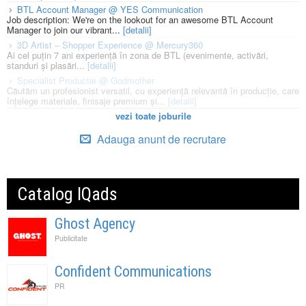
BTL Account Manager @ YES Communication
Job description: We're on the lookout for an awesome BTL Account
Manager to join our vibrant...
[detalii]
3D Artist – Shopper Experience @ Mercury360
Ai cel puțin 7 ani experiență în zona de BTL (evenimente, activări,
standuri și plasări...
[detalii]
Specialist Productie @ Godmother
Căutăm un profesionist versatil, cu experiență relevantă în producție, care
înțelege materiale, finisaje premium și...
[detalii]
vezi toate joburile
Adauga anunt de recrutare
Catalog IQads
Ghost Agency
Publicitate
Confident Communications
PR