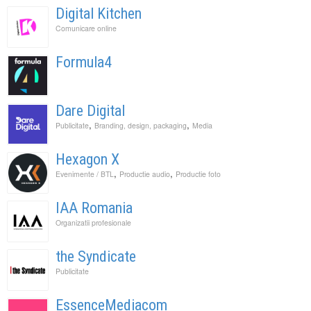
Digital Kitchen
Comunicare online
Formula4
Dare Digital
,
,
Publicitate
Branding, design, packaging
Media
Hexagon X
,
,
Evenimente / BTL
Productie audio
Productie foto
IAA Romania
Organizatii profesionale
the Syndicate
Publicitate
EssenceMediacom