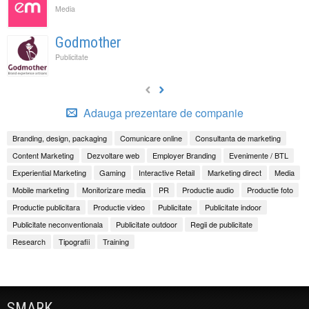
Media
Godmother
Publicitate
Adauga prezentare de companie
Branding, design, packaging
Comunicare online
Consultanta de marketing
Content Marketing
Dezvoltare web
Employer Branding
Evenimente / BTL
Experiential Marketing
Gaming
Interactive Retail
Marketing direct
Media
Mobile marketing
Monitorizare media
PR
Productie audio
Productie foto
Productie publicitara
Productie video
Publicitate
Publicitate indoor
Publicitate neconventionala
Publicitate outdoor
Regii de publicitate
Research
Tipografii
Training
SMARK