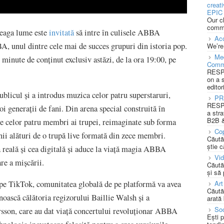
creat
EPIC 
Our c
commu
reaga lume este
invitată
să intre în culisele ABBA
Acc
A, unul dintre cele mai de succes grupuri din istoria pop.
We’re
Med
minute de conținut exclusiv astăzi, de la ora 19:00, pe
Comm
RESPO
on a 
editor
blicul și a introdus muzica celor patru superstaruri,
PR
RESPO
 generații de fani. Din arena special construită în
a stra
B2B &
e celor patru membri ai trupei, reimaginate sub forma
Cop
anii alături de o trupă live formată din zece membri.
Căută
știe c
reală și cea digitală și aduce la viață magia ABBA
Vi
re a mișcării.
Căută
și să
Art
 pe TikTok, comunitatea globală de pe platformă va avea
Căută
unoască călătoria regizorului Baillie Walsh și a
arată 
Soc
sson, care au dat viață concertului revoluționar ABBA
Ești 