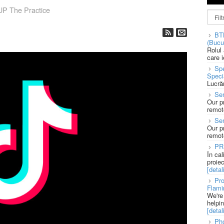
 The Practice
BT
(Bucu
Rolul
care 
Spe
Speci
Lucră
Sen
Our p
remote
Se
Our p
remote
PR
În ca
proie
[detali
Pro
Flami
We're
helpi
[detali
Pho