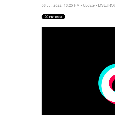
06 Jul. 2022, 13:25 PM
•
Update
•
MSLGROUP