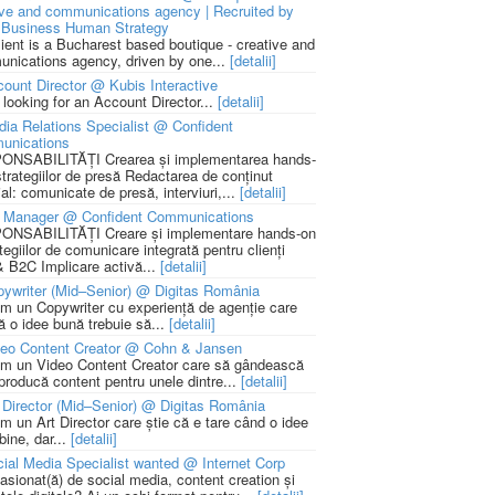
ive and communications agency | Recruited by
Business Human Strategy
lient is a Bucharest based boutique - creative and
nications agency, driven by one...
[detalii]
ount Director @ Kubis Interactive
 looking for an Account Director...
[detalii]
ia Relations Specialist @ Confident
unications
NSABILITĂȚI Crearea și implementarea hands-
strategiilor de presă Redactarea de conținut
ial: comunicate de presă, interviuri,...
[detalii]
 Manager @ Confident Communications
NSABILITĂȚI Creare și implementare hands-on
tegiilor de comunicare integrată pentru clienți
 B2C Implicare activă...
[detalii]
ywriter (Mid–Senior) @ Digitas România
m un Copywriter cu experiență de agenție care
ă o idee bună trebuie să...
[detalii]
deo Content Creator @ Cohn & Jansen
m un Video Content Creator care să gândească
 producă content pentru unele dintre...
[detalii]
 Director (Mid–Senior) @ Digitas România
m un Art Director care știe că e tare când o idee
bine, dar...
[detalii]
ial Media Specialist wanted @ Internet Corp
pasionat(ă) de social media, content creation și