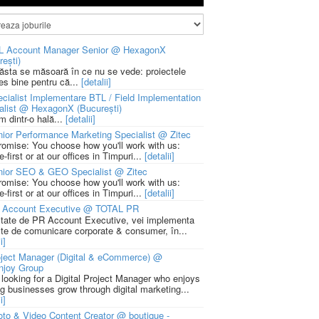
L Account Manager Senior @ HexagonX
rești)
 ăsta se măsoară în ce nu se vede: proiectele
ies bine pentru că...
[detalii]
cialist Implementare BTL / Field Implementation
alist @ HexagonX (București)
m dintr-o hală...
[detalii]
ior Performance Marketing Specialist @ Zitec
romise: You choose how you'll work with us:
-first or at our offices in Timpuri...
[detalii]
nior SEO & GEO Specialist @ Zitec
romise: You choose how you'll work with us:
-first or at our offices in Timpuri...
[detalii]
 Account Executive @ TOTAL PR
litate de PR Account Executive, vei implementa
cte de comunicare corporate & consumer, în...
i]
ject Manager (Digital & eCommerce) @
njoy Group
 looking for a Digital Project Manager who enjoys
ng businesses grow through digital marketing...
i]
to & Video Content Creator @ boutique -