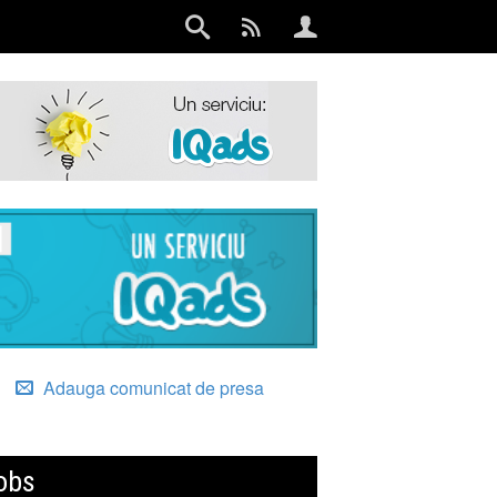
Adauga comunicat de presa
obs