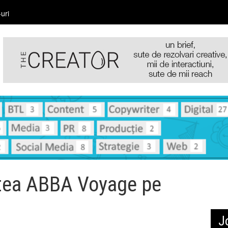
uri
tea ABBA Voyage pe
J