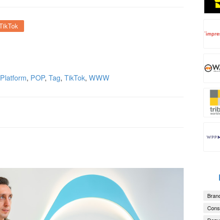
TikTok
Platform
,
POP
,
Tag
,
TikTok
,
WWW
Brand
Consu
Dezv