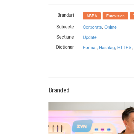
Branduri
ABBA
Eurovision
Subiecte
Corporate
,
Online
Sectiune
Update
Dictionar
Format
,
Hashtag
,
HTTPS
,
Branded