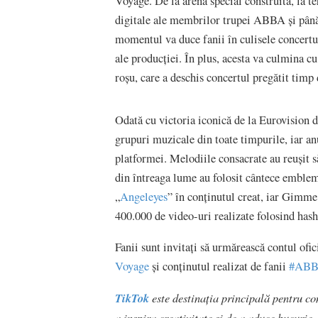
Voyage. De la arena special construită, la te
digitale ale membrilor trupei ABBA și până 
momentul va duce fanii în culisele concert
ale producției. În plus, acesta va culmina c
roșu, care a deschis concertul pregătit timp 
Odată cu victoria iconică de la Eurovision 
grupuri muzicale din toate timpurile, iar anu
platformei. Melodiile consacrate au reușit
din întreaga lume au folosit cântece emble
„
Angeleyes
” în conținutul creat, iar Gim
400.000 de video-uri realizate folosind has
Fanii sunt invitați să urmărească contul ofi
Voyage
și conținutul realizat de fanii
#AB
TikTok
este destinația principală pentru co
a inspira creativitate și de a aduce bucurie