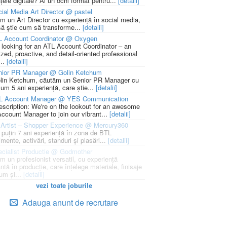
țele digitale? Ai un ochi format pentru...
[detalii]
ial Media Art Director @ pastel
m un Art Director cu experiență în social media,
să știe cum să transforme...
[detalii]
L Account Coordinator @ Oxygen
 looking for an ATL Account Coordinator – an
zed, proactive, and detail-oriented professional
...
[detalii]
nior PR Manager @ Golin Ketchum
lin Ketchum, căutăm un Senior PR Manager cu
um 5 ani experiență, care știe...
[detalii]
L Account Manager @ YES Communication
escription: We're on the lookout for an awesome
ccount Manager to join our vibrant...
[detalii]
Artist – Shopper Experience @ Mercury360
l puțin 7 ani experiență în zona de BTL
mente, activări, standuri și plasări...
[detalii]
cialist Productie @ Godmother
m un profesionist versatil, cu experiență
ntă în producție, care înțelege materiale, finisaje
um și...
[detalii]
vezi toate joburile
Adauga anunt de recrutare