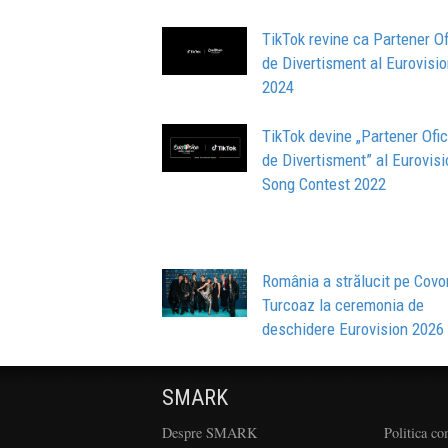
TikTok revine ca Partener Of
de Divertisment al Eurovisi
2024
TikTok devine „Partener Ofic
de Divertisment” al Eurovisi
Song Contest 2022
România a strălucit pe Covo
Turcoaz la ceremonia de
deschidere Eurovision 2026
SMARK
Despre SMARK
Politica co