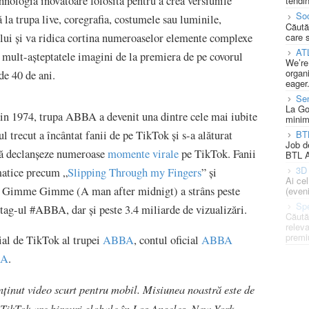
hnologia inovatoare folosită pentru a crea versiunile
tendin
Soc
la trupa live, coregrafia, costumele sau luminile,
Căută
care 
ului și va ridica cortina numeroaselor elemente complexe
AT
u mult-așteptatele imagini de la premiera de pe covorul
We’re
organi
de 40 de ani.
eager
Se
La Go
din 1974, trupa ABBA a devenit una dintre cele mai iubite
minim
BT
l trecut a încântat fanii de pe TikTok și s-a alăturat
Job d
 să declanșeze numeroase
momente virale
pe TikTok. Fanii
BTL A
3D 
matice precum „
Slipping Through my Fingers
” și
Ai ce
me Gimme Gimme (A man after midnigt) a strâns peste
(eveni
Spe
htag-ul #ABBA, dar și peste 3.4 miliarde de vizualizări.
Căută
releva
premi
cial de TikTok al trupei
ABBA
, contul oficial
ABBA
BA
.
nținut video scurt pentru mobil. Misiunea noastră este de
. TikTok are birouri globale în Los Angeles, New York,