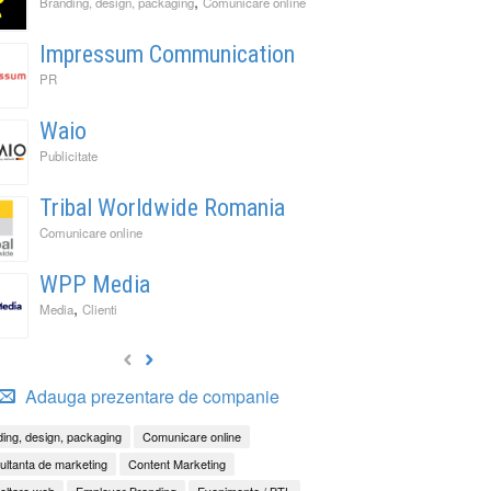
,
Branding, design, packaging
Comunicare online
Impressum Communication
PR
Waio
Publicitate
Tribal Worldwide Romania
Comunicare online
WPP Media
,
Media
Clienti
Adauga prezentare de companie
ing, design, packaging
Comunicare online
ltanta de marketing
Content Marketing
oltare web
Employer Branding
Evenimente / BTL