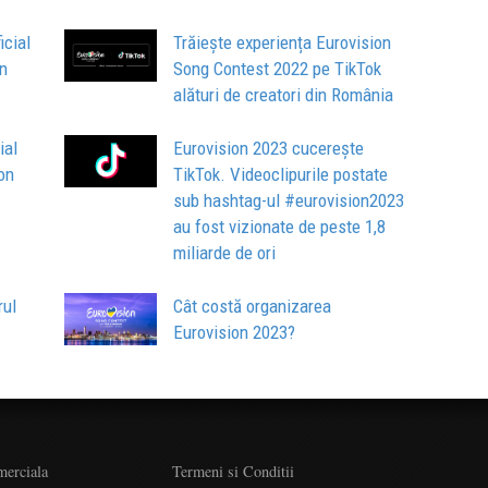
icial
Trăiește experiența Eurovision
on
Song Contest 2022 pe TikTok
alături de creatori din România
ial
Eurovision 2023 cucerește
on
TikTok. Videoclipurile postate
sub hashtag-ul #eurovision2023
au fost vizionate de peste 1,8
miliarde de ori
rul
Cât costă organizarea
Eurovision 2023?
merciala
Termeni si Conditii