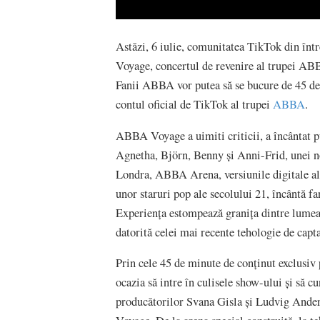
Astăzi, 6 iulie, comunitatea TikTok din înt
Voyage, concertul de revenire al trupei ABB
Fanii ABBA vor putea să se bucure de 45 de 
contul oficial de TikTok al trupei
ABBA
.
ABBA Voyage a uimiti criticii, a încântat pu
Agnetha, Björn, Benny și Anni-Frid, unei noi
Londra, ABBA Arena, versiunile digitale al
unor staruri pop ale secolului 21, încântă f
Experiența estompează granița dintre lumea 
datorită celei mai recente tehologie de capta
Prin cele 45 de minute de conținut exclusiv
ocazia să intre în culisele show-ului și să c
producătorilor Svana Gisla și Ludvig Ander